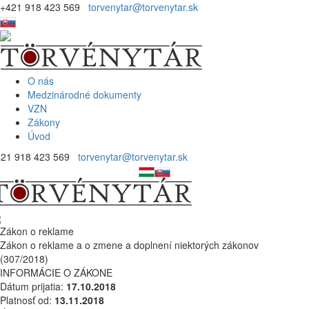
+421 918 423 569
torvenytar@torvenytar.sk
O nás
Medzinárodné dokumenty
VZN
Zákony
Úvod
421 918 423 569
torvenytar@torvenytar.sk
Zákon o reklame
Zákon o reklame a o zmene a doplnení niektorých zákonov
(307/2018)
INFORMÁCIE O ZÁKONE
Dátum prijatia:
17.10.2018
Platnosť od:
13.11.2018