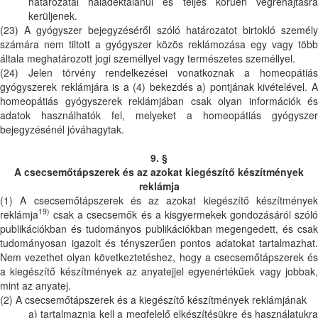
határozatai haladéktalanul és teljes körűen végrehajtásra
kerüljenek.
(23) A gyógyszer bejegyzéséről szóló határozatot birtokló személy
számára nem tiltott a gyógyszer közös reklámozása egy vagy több
általa meghatározott jogi személlyel vagy természetes személlyel.
(24) Jelen törvény rendelkezései vonatkoznak a homeopátiás
gyógyszerek reklámjára is a (4) bekezdés a) pontjának kivételével. A
homeopátiás gyógyszerek reklámjában csak olyan információk és
adatok használhatók fel, melyeket a homeopátiás gyógyszer
bejegyzésénél jóváhagytak.
9. §
A csecsemőtápszerek
és az azokat kiegészítő készítmények
reklámja
(1) A csecsemőtápszerek és az azokat kiegészítő készítmények
19)
reklámja
csak a csecsemők és a kisgyermekek gondozásáról szóló
publikációkban és tudományos publikációkban megengedett, és csak
tudományosan igazolt és tényszerűen pontos adatokat tartalmazhat.
Nem vezethet olyan következtetéshez, hogy a csecsemőtápszerek és
a kiegészítő készítmények az anyatejjel egyenértékűek vagy jobbak,
mint az anyatej.
(2) A csecsemőtápszerek és a kiegészítő készítmények reklámjának
a) tartalmaznia kell a megfelelő elkészítésükre és használatukra