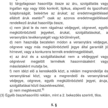
b) tárgyilagosan hasonlítja össze az áru, szolgáltatás vagy
ingatlan egy vagy több konkrét, tipikus, alapvető és igazolható
tulajdonságát, beleértve az árukat; az eredetmegjelöléssel
4)
ellátott áruk esetén
csak az azonos eredetmegjelölésse
rendelkező árukat hasonlítja össze,
c) nem járat le és nem rágalmaz védjegyet, cégnevet, egyéb
megkülönböztető jegyeket, árukat, szolgáltatásokat, a
versenytárs tevékenységét vagy körülményeit,
d) nem használja becstelen módon a versenytárs védjegye,
cégneve vagy más megkülönböztető jegye által garantált jó
hírnevet, vagy a konkurens termék eredetmegjelölését,
e) az árut és a szolgáltatásokat nem a védjeggyel vagy
cégnévvel megjelölt termékek hasonmásaként vagy
másolataként mutatja be,
f) nem idézi elő a kereskedők közt, a reklám megrendelője és
versenytársai közt, vagy a megrendelő és versenytársai
védjegye, cégneve, egyéb megkülönböztető jegyei, áruja,
szolgáltatásai közti összetévesztést,
9)
g) nem megtévesztő.
(3) Egyéb összehasonlító reklám, mint a 2. bekezdés szerinti, tilos.
5. §