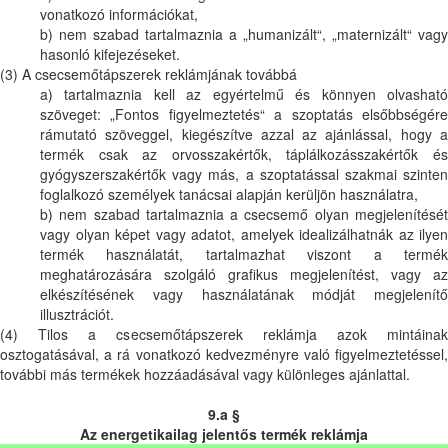
vonatkozó információkat,
b) nem szabad tartalmaznia a „humanizált“, „maternizált“ vagy
hasonló kifejezéseket.
(3) A csecsemőtápszerek reklámjának továbbá
a) tartalmaznia kell az egyértelmű és könnyen olvasható
szöveget: „Fontos figyelmeztetés“ a szoptatás elsőbbségére
rámutató szöveggel, kiegészítve azzal az ajánlással, hogy a
termék csak az orvosszakértők, táplálkozásszakértők és
gyógyszerszakértők vagy más, a szoptatással szakmai szinten
foglalkozó személyek tanácsai alapján kerüljön használatra,
b) nem szabad tartalmaznia a csecsemő olyan megjelenítését
vagy olyan képet vagy adatot, amelyek idealizálhatnák az ilyen
termék használatát, tartalmazhat viszont a termék
meghatározására szolgáló grafikus megjelenítést, vagy az
elkészítésének vagy használatának módját megjelenítő
illusztrációt.
(4) Tilos a csecsemőtápszerek reklámja azok mintáinak
osztogatásával, a rá vonatkozó kedvezményre való figyelmeztetéssel,
további más termékek hozzáadásával vagy különleges ajánlattal.
9.a §
Az energetikailag jelentős termék reklámja