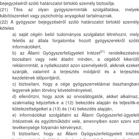
bejegyzéséről szóló határozatot birtokló személy biztosítja.
(21) Tilos az olyan gyógyszerminták szolgáltatása, melyek
kábítószereket vagy pszichotróp anyagokat tartalmaznak.
(22) A gyógyszer bejegyzéséről szóló határozatot birtokló személy
köteles
a) saját cégén belül tudományos szolgálatot létrehozni, mely
felelős az általa forgalomba hozott gyógyszerekről szóló
információkért,
21)
b) az Állami Gyógyszerfelügyeleti Intézet
rendelkezésér
bocsátani vagy neki átadni minden, a cégéből kikerülő
reklámmintát, a nyilatkozatot azon személyekről, akiknek ezeket
szánják, valamint a terjesztés módjáról és a terjesztés
kezdetének időpontjáról,
c) biztosítani, hogy a cége gyógyszerreklámai összhangban
legyenek jelen törvény követelményeivel,
d) ellenőrizni, hogy azok az orvoslátogatók, akiket alkalmaz,
szakmailag képzettek-e a (12) bekezdés alapján és teljesítik-e
kötelezettségeiket a (13) és (14) bekezdés alapján,
e) információkat szolgáltatni az Állami Gyógyszerfel-ügyeleti
Intézetnek és együttműködni vele, amennyiben ezen szerv ezt
tevékenysége folyamán kérvényezi,
f) biztosítani, hogy az Állami Gyógyszerfelügyeleti Intézet