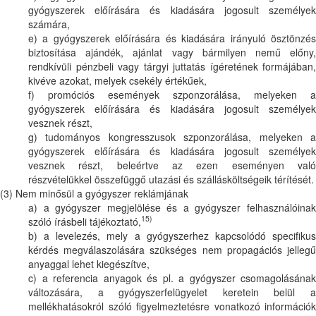
gyógyszerek előírására és kiadására jogosult személyek
számára,
e) a gyógyszerek előírására és kiadására irányuló ösztönzés
biztosítása ajándék, ajánlat vagy bármilyen nemű előny,
rendkívüli pénzbeli vagy tárgyi juttatás ígéretének formájában,
kivéve azokat, melyek csekély értékűek,
f) promóciós események szponzorálása, melyeken a
gyógyszerek előírására és kiadására jogosult személyek
vesznek részt,
g) tudományos kongresszusok szponzorálása, melyeken a
gyógyszerek előírására és kiadására jogosult személyek
vesznek részt, beleértve az ezen eseményen való
részvételükkel összefüggő utazási és szállásköltségeik térítését.
(3) Nem minősül a gyógyszer reklámjának
a) a gyógyszer megjelölése és a gyógyszer felhasználóinak
15)
szóló írásbeli tájékoztató,
b) a levelezés, mely a gyógyszerhez kapcsolódó specifikus
kérdés megválaszolására szükséges nem propagációs jellegű
anyaggal lehet kiegészítve,
c) a referencia anyagok és pl. a gyógyszer csomagolásának
változására, a gyógyszerfelügyelet keretein belül a
mellékhatásokról szóló figyelmeztetésre vonatkozó információk