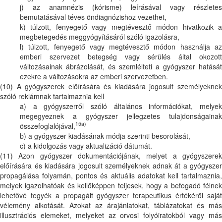
j) az anamnézis (kórisme) leírásával vagy részletes
bemutatásával téves öndiagnózishoz vezethet,
k) túlzott, fenyegető vagy megtévesztő módon hivatkozik a
megbetegedés meggyógyításáról szóló igazolásra,
l) túlzott, fenyegető vagy megtévesztő módon használja az
emberi szervezet betegség vagy sérülés által okozott
változásainak ábrázolását, és szemlélteti a gyógyszer hatását
ezekre a változásokra az emberi szervezetben.
(10) A gyógyszerek előírására és kiadására jogosult személyeknek
szóló reklámnak tartalmaznia kell
a) a gyógyszerről szóló általános információkat, melyek
megegyeznek a gyógyszer jellegzetes tulajdonságainak
15a)
összefoglalójával,
b) a gyógyszer kiadásának módja szerinti besorolását,
c) a kidolgozás vagy aktualizáció dátumát.
(11) Azon gyógyszer dokumentációjának, melyet a gyógyszerek
előírására és kiadására jogosult személyeknek adnak át a gyógyszer
propagálása folyamán, pontos és aktuális adatokat kell tartalmaznia,
melyek igazolhatóak és kellőképpen teljesek, hogy a befogadó félnek
lehetővé tegyék a propagált gyógyszer terapeutikus értékéről saját
vélemény alkotását. Azokat az árajánlatokat, táblázatokat és más
illusztrációs elemeket, melyeket az orvosi folyóiratokból vagy más