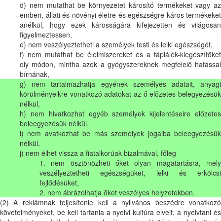
d) nem mutathat be környezetet károsító termékeket vagy az
emberi, állati és növényi életre és egészségre káros termékeket
anélkül, hogy ezek károsságára kifejezetten és világosan
figyelmeztessen,
e) nem veszélyeztetheti a személyek testi és lelki egészségét,
f) nem mutathat be élelmiszereket és a táplálék-kiegészítőket
oly módon, mintha azok a gyógyszereknek megfelelő hatással
bírnának,
g) nem tartalmazhatja egyének személyes adatait, anyagi
körülményeikre vonatkozó adatokat az ő előzetes belegyezésük
nélkül,
h) nem hivatkozhat egyéb személyek kijelentéseire előzetes
beleegyezésük nélkül,
i) nem avatkozhat be más személyek jogaiba beleegyezésük
nélkül,
j) nem élhet vissza a fiatalkorúak bizalmával, főleg
1. nem ösztönözheti őket olyan magatartásra, mely
veszélyeztetheti egészségüket, lelki és erkölcsi
fejlődésüket,
2. nem ábrázolhatja őket veszélyes helyzetekben.
(2) A reklámnak teljesítenie kell a nyilvános beszédre vonatkozó
követelményeket, be kell tartania a nyelvi kultúra elveit, a nyelvtani és