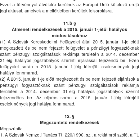
Ezzel a törvénnyel átvételre kerülnek az Európai Unió kötelező erejű
jogi aktusai, amelyek a mellékletben kerültek felsorolásra.
11.b §
Átmeneti rendelkezések a 2015. január 1-jétől hatályos
módosításokhoz
(1) A Szlovák Kereskedelmi Felügyelet által 2015. január 1-je előtt
megkezdett és be nem fejezett felügyelet a pénzügyi fogyasztóknak
szánt pénzügyi szolgáltatások reklámja területén a 2014. december
31-éig hatályos jogszabályok szerinti eljárással fejezendő be. Ezen
felügyelet során a 2015. január 1-jéig létrejött cselekmények jogi
hatálya fennmarad.
(2) A 2015. január 1-je előtt megkezdett és be nem fejezett eljárások a
pénzügyi fogyasztóknak szánt pénzügyi szolgáltatások reklámja
területén a 2014. december 31-éig hatályos jogszabályok szerint
fejezendőek be. Az eljárás során a 2015. január 1-jéig létrejött
cselekmények jogi hatálya fennmarad.
12. §
Megszüntető rendelkezések
Megszűnik:
1. A Szlovák Nemzeti Tanács Tt. 220/1996. sz., a reklámról szóló, a Tt.