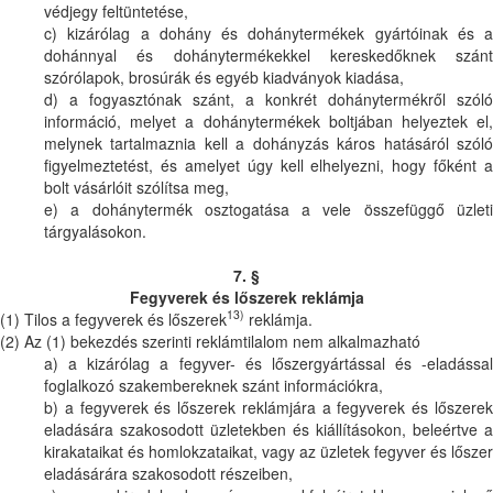
védjegy feltüntetése,
c) kizárólag a dohány és dohánytermékek gyártóinak és a
dohánnyal és dohánytermékekkel kereskedőknek szánt
szórólapok, brosúrák és egyéb kiadványok kiadása,
d) a fogyasztónak szánt, a konkrét dohánytermékről szóló
információ, melyet a dohánytermékek boltjában helyeztek el,
melynek tartalmaznia kell a dohányzás káros hatásáról szóló
figyelmeztetést, és amelyet úgy kell elhelyezni, hogy főként a
bolt vásárlóit szólítsa meg,
e) a dohánytermék osztogatása a vele összefüggő üzleti
tárgyalásokon.
7. §
Fegyverek és lőszerek reklámja
13)
(1) Tilos a fegyverek és lőszerek
reklámja.
(2) Az (1) bekezdés szerinti reklámtilalom nem alkalmazható
a) a kizárólag a fegyver- és lőszergyártással és -eladással
foglalkozó szakembereknek szánt információkra,
b) a fegyverek és lőszerek reklámjára a fegyverek és lőszerek
eladására szakosodott üzletekben és kiállításokon, beleértve a
kirakataikat és homlokzataikat, vagy az üzletek fegyver és lőszer
eladásárára szakosodott részeiben,