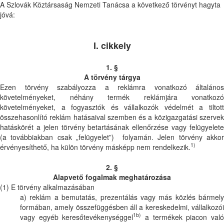
A Szlovák Köztársaság Nemzeti Tanácsa a következő törvényt hagyta
jóvá:
I. cikkely
1. §
A törvény tárgya
Ezen törvény szabályozza a reklámra vonatkozó általános
követelményeket, néhány termék reklámjára vonatkozó
követelményeket, a fogyasztók és vállalkozók védelmét a tiltott
összehasonlító reklám hatásaival szemben és a közigazgatási szervek
hatáskörét a jelen törvény betartásának ellenőrzése vagy felügyelete
(a továbbiakban csak „felügyelet”) folyamán. Jelen törvény akkor
1)
érvényesíthető, ha külön törvény másképp nem rendelkezik.
2. §
Alapvető fogalmak meghatározása
(1) E törvény alkalmazásában
a) reklám a bemutatás, prezentálás vagy más közlés bármely
formában, amely összefüggésben áll a kereskedelmi, vállalkozói
1b)
vagy egyéb keresőtevékenységgel
a termékek piacon val