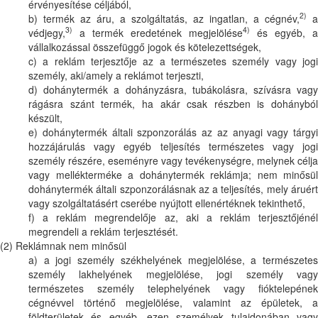
érvényesítése céljából,
2)
b) termék az áru, a szolgáltatás, az ingatlan, a cégnév,
a
3)
4)
védjegy,
a termék eredetének megjelölése
és egyéb, a
vállalkozással összefüggő jogok és kötelezettségek,
c) a reklám terjesztője az a természetes személy vagy jogi
személy, aki/amely a reklámot terjeszti,
d) dohánytermék a dohányzásra, tubákolásra, szívásra vagy
rágásra szánt termék, ha akár csak részben is dohányból
készült,
e) dohánytermék általi szponzorálás az az anyagi vagy tárgyi
hozzájárulás vagy egyéb teljesítés természetes vagy jogi
személy részére, eseményre vagy tevékenységre, melynek célja
vagy mellékterméke a dohánytermék reklámja; nem minősül
dohánytermék általi szponzorálásnak az a teljesítés, mely áruért
vagy szolgáltatásért cserébe nyújtott ellenértéknek tekinthető,
f) a reklám megrendelője az, aki a reklám terjesztőjénél
megrendeli a reklám terjesztését.
(2) Reklámnak nem minősül
a) a jogi személy székhelyének megjelölése, a természetes
személy lakhelyének megjelölése, jogi személy vagy
természetes személy telephelyének vagy fióktelepének
cégnévvel történő megjelölése, valamint az épületek, a
földterületek és egyéb, ezen személyek tulajdonában vagy