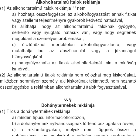
Alkoholtartalmú italok reklámja
11)
(1) Az alkoholtartalmú italok reklámja
nem
a) hozhatja összefüggésbe az alkoholfogyasztást annak fizikai
vagy szellemi teljesítményre gyakorolt kedvező hatásával,
b) állíthatja, hogy az alkoholtartalmú italoknak gyógyító,
serkentő vagy nyugtató hatásuk van, vagy hogy segítenek
megoldani a személyes problémákat,
c) ösztönözhet mértéktelen alkoholfogyasztásra, vagy
mutathatja be az absztinenciát vagy a józanságot
hiányosságként,
d) hangsúlyozhatja az italok alkoholtartalmát mint a minőség
ismérvét.
(2) Az alkoholtartalmú italok reklámja nem célozhat meg kiskorúakat,
miközben semmilyen személy, aki kiskorúnak tekinthető, nem hozható
összefüggésbe a reklámban alkoholtartalmú italok fogyasztásával.
6. §
Dohánytermékek reklámja
(1) Tilos a dohánytermékek reklámja
a) minden típusú információhordozón,
b) a dohánytermék nyilvánosságnak történő osztogatása révén,
c) a reklámtárgyakon, melyek nem függnek össze a
dohányzással, és amelyeket a nyilvánosságnak osztogatnak,