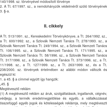
140/1998. sz. törvényével módosított törvénye
2. A Tt. 67/1997. sz., a nemdohányzók védelméről szóló törvényének
3. §-a.
II. cikkely
A Tt. 513/1991. sz., Kereskedelmi Törvénykönyve, a Tt. 264/1992. sz.,
a Tt. 600/1992. sz., a Szlovák Nemzeti Tanács Tt. 278/1993. sz., a
Szlovák Nemzeti Tanács Tt. 249/1994. sz., a Szlovák Nemzeti Tanács
Tt. 106/1995. sz., a Szlovák Nemzeti Tanács Tt. 171/1995. sz., a
Szlovák Nemzeti Tanács Tt. 58/1996. sz., a Szlovák Nemzeti Tanács
Tt. 317/1996. sz., a Szlovák Nemzeti Tanács Tt. 373/1996. sz., a Tt.
11/1998. sz., a Tt. 127/1999. sz., a Tt. 263/1999. sz., és a Tt.
238/2000. sz. törvények értelmében az alábbi módon változik és
egészül ki:
1. a 45. § a címmel együtt így hangzik:
„45. §
Megtévesztő reklám
(1) A megtévesztő reklám az áruk, szolgáltatások, ingatlanok, cégnév,
védjegy, a termék eredetmegjelölése és egyéb, a vállalkozással
összefüggő egyéb jogok és kötelességek reklámja, mely megtéveszti