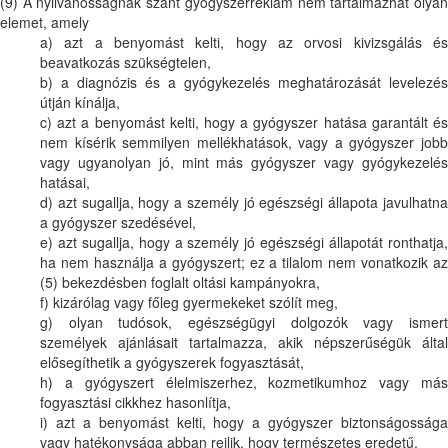
(9) A nyilvánosságnak szánt gyógyszerreklám nem tartalmazhat olyan
elemet, amely
a) azt a benyomást kelti, hogy az orvosi kivizsgálás és
beavatkozás szükségtelen,
b) a diagnózis és a gyógykezelés meghatározását levelezés
útján kínálja,
c) azt a benyomást kelti, hogy a gyógyszer hatása garantált és
nem kísérik semmilyen mellékhatások, vagy a gyógyszer jobb
vagy ugyanolyan jó, mint más gyógyszer vagy gyógykezelés
hatásai,
d) azt sugallja, hogy a személy jó egészségi állapota javulhatna
a gyógyszer szedésével,
e) azt sugallja, hogy a személy jó egészségi állapotát ronthatja,
ha nem használja a gyógyszert; ez a tilalom nem vonatkozik az
(5) bekezdésben foglalt oltási kampányokra,
f) kizárólag vagy főleg gyermekeket szólít meg,
g) olyan tudósok, egészségügyi dolgozók vagy ismert
személyek ajánlásait tartalmazza, akik népszerűségük által
elősegíthetik a gyógyszerek fogyasztását,
h) a gyógyszert élelmiszerhez, kozmetikumhoz vagy más
fogyasztási cikkhez hasonlítja,
i) azt a benyomást kelti, hogy a gyógyszer biztonságossága
vagy hatékonysága abban rejlik, hogy természetes eredetű,