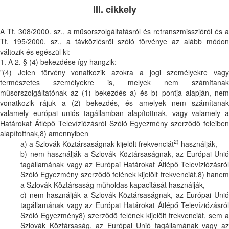
III. cikkely
A Tt. 308/2000. sz., a műsorszolgáltatásról és retranszmisszióról és a
Tt. 195/2000. sz., a távközlésről szóló törvénye az alább módon
változik és egészül ki:
1. A 2. § (4) bekezdése így hangzik:
"(4) Jelen törvény vonatkozik azokra a jogi személyekre vagy
természetes személyekre is, melyek nem számítanak
műsorszolgáltatónak az (1) bekezdés a) és b) pontja alapján, nem
vonatkozik rájuk a (2) bekezdés, és amelyek nem számítanak
valamely európai uniós tagállamban alapítottnak, vagy valamely a
Határokat Átlépő Televíziózásról Szóló Egyezmény szerződő feleiben
alapítottnak,8) amennyiben
2)
a) a Szlovák Köztársaságnak kijelölt frekvenciát
használják,
b) nem használják a Szlovák Köztársaságnak, az Európai Unió
tagállamának vagy az Európai Határokat Átlépő Televíziózásról
Szóló Egyezmény szerződő felének kijelölt frekvenciát,8) hanem
a Szlovák Köztársaság műholdas kapacitását használják,
c) nem használják a Szlovák Köztársaságnak, az Európai Unió
tagállamának vagy az Európai Határokat Átlépő Televíziózásról
Szóló Egyezmény8) szerződő felének kijelölt frekvenciát, sem a
Szlovák Köztársaság, az Európai Unió tagállamának vagy az