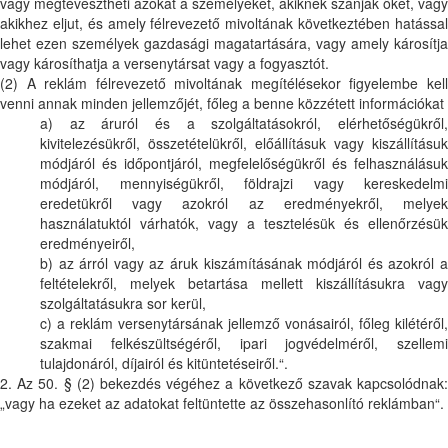
vagy megtévesztheti azokat a személyeket, akiknek szánják őket, vagy
akikhez eljut, és amely félrevezető mivoltának következtében hatással
lehet ezen személyek gazdasági magatartására, vagy amely károsítja
vagy károsíthatja a versenytársat vagy a fogyasztót.
(2) A reklám félrevezető mivoltának megítélésekor figyelembe kell
venni annak minden jellemzőjét, főleg a benne közzétett információkat
a) az áruról és a szolgáltatásokról, elérhetőségükről,
kivitelezésükről, összetételükről, előállításuk vagy kiszállításuk
módjáról és időpontjáról, megfelelőségükről és felhasználásuk
módjáról, mennyiségükről, földrajzi vagy kereskedelmi
eredetükről vagy azokról az eredményekről, melyek
használatuktól várhatók, vagy a tesztelésük és ellenőrzésük
eredményeiről,
b) az árról vagy az áruk kiszámításának módjáról és azokról a
feltételekről, melyek betartása mellett kiszállításukra vagy
szolgáltatásukra sor kerül,
c) a reklám versenytársának jellemző vonásairól, főleg kilétéről,
szakmai felkészültségéről, ipari jogvédelméről, szellemi
tulajdonáról, díjairól és kitüntetéseiről.“.
2. Az 50. § (2) bekezdés végéhez a következő szavak kapcsolódnak:
„vagy ha ezeket az adatokat feltüntette az összehasonlító reklámban“.