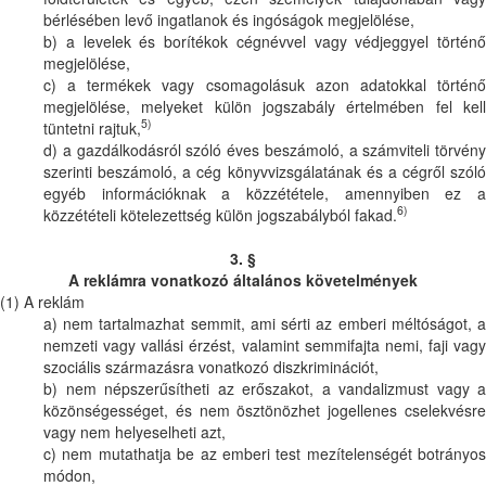
bérlésében levő ingatlanok és ingóságok megjelölése,
b) a levelek és borítékok cégnévvel vagy védjeggyel történő
megjelölése,
c) a termékek vagy csomagolásuk azon adatokkal történő
megjelölése, melyeket külön jogszabály értelmében fel kell
5)
tüntetni rajtuk,
d) a gazdálkodásról szóló éves beszámoló, a számviteli törvény
szerinti beszámoló, a cég könyvvizsgálatának és a cégről szóló
egyéb információknak a közzététele, amennyiben ez a
6)
közzétételi kötelezettség külön jogszabályból fakad.
3. §
A reklámra vonatkozó általános követelmények
(1) A reklám
a) nem tartalmazhat semmit, ami sérti az emberi méltóságot, a
nemzeti vagy vallási érzést, valamint semmifajta nemi, faji vagy
szociális származásra vonatkozó diszkriminációt,
b) nem népszerűsítheti az erőszakot, a vandalizmust vagy a
közönségességet, és nem ösztönözhet jogellenes cselekvésre
vagy nem helyeselheti azt,
c) nem mutathatja be az emberi test mezítelenségét botrányos
módon,