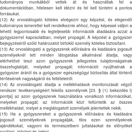
tudományos munkákból vettek át és használtak fel a
dokumentációban, hitelesen kell idézni és fel kell tüntetni a pontos
forrásukat.
(12) Az orvoslátogató köteles elvégezni egy képzést, és elegendő
tudományos ismerettel kell rendelkeznie ahhoz, hogy képessé váljon a
lehető legpontosabb és legteljesebb információk átadására azzal a
gyógyszerrel kapcsolatban, melyet propagál. A képzést a gyógyszer
bejegyzéséről szóló határozatot birtokló személy köteles biztosítani.
(13) Az orvoslátogató a gyógyszerek előírására és kiadására jogosult
személyeknél tett minden látogatása alkalmával átadja, vagy
elérhetővé teszi azon gyógyszerek jellegzetes tulajdonságainak
összefoglalóját, melyeket propagál; információt nyújthatnak a
gyógyszer áráról és a gyógyszer egészségügyi biztosítás által történő
térítésének nagyságáról és feltételeiről.
(14) Az orvoslátogató átadja a mellékhatások monitorozását végző
rendszer tevékenységéért felelős személynek [23. § (1) bekezdés l)
pontja] az azon gyógyszerek használatára vonatkozó információkat,
melyeket propagál; az információk közt feltüntetik az összes
mellékhatást, melyet a meglátogatott személyek jelentettek nekik.
(15) Ha a gyógyszereket a gyógyszerek előírására és kiadására
jogosult személyeknek propagálják, tilos ezen személyeknek
ajándékokat, vagyoni és természetbeni juttatásokat és előnyöket
nyújtani, ajánlani és ígérni.