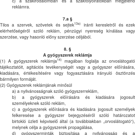
c) a szakirodalomban és a szakfolyóiratokban megjelenő
reklámra.
7.a §
13a)
Tilos a szervek, szövetek és sejtek
iránti keresletről és eze
elérhetőségéről szóló reklám, pénzügyi nyereség kínálása vagy
szerzése, vagy hasonló előny szerzése céljából.
8. §
A gyógyszerek reklámja
14)
(1) A gyógyszerek reklámja
magában foglalja az orvoslátogat
tájékoztatóit, agitációs tevékenységét vagy a gyógyszer előírására,
kiadására, értékesítésére vagy fogyasztására irányuló ösztönzés
bármilyen formáját.
(2) Gyógyszerek reklámjának minősül
a) a nyilvánosságnak szóló gyógyszerreklám,
b) a gyógyszerek előírására és kiadására jogosult
személyeknek szóló reklám,
c) a gyógyszerek előírására és kiadására jogosult személyek
felkeresése a gyógyszer bejegyzéséről szóló határozatot
birtokló üzleti képviselő által (a továbbiakban „orvoslátogató“),
melynek célja a gyógyszerek propagálása,
d) gyógyszerminták biztosítása a nyilvánosság és a