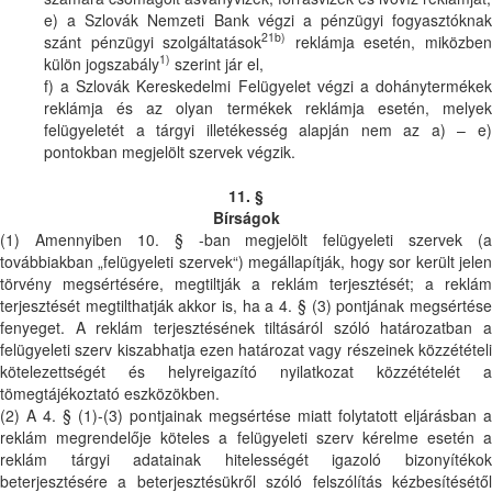
e) a Szlovák Nemzeti Bank végzi a pénzügyi fogyasztóknak
21b)
szánt pénzügyi szolgáltatások
reklámja esetén, miközbe
1)
külön jogszabály
szerint jár el,
f) a Szlovák Kereskedelmi Felügyelet végzi a dohánytermékek
reklámja és az olyan termékek reklámja esetén, melyek
felügyeletét a tárgyi illetékesség alapján nem az a) – e)
pontokban megjelölt szervek végzik.
11. §
Bírságok
(1) Amennyiben 10. § -ban megjelölt felügyeleti szervek (a
továbbiakban „felügyeleti szervek“) megállapítják, hogy sor került jelen
törvény megsértésére, megtiltják a reklám terjesztését; a reklám
terjesztését megtilthatják akkor is, ha a 4. § (3) pontjának megsértése
fenyeget. A reklám terjesztésének tiltásáról szóló határozatban a
felügyeleti szerv kiszabhatja ezen határozat vagy részeinek közzétételi
kötelezettségét és helyreigazító nyilatkozat közzétételét a
tömegtájékoztató eszközökben.
(2) A 4. § (1)-(3) pontjainak megsértése miatt folytatott eljárásban a
reklám megrendelője köteles a felügyeleti szerv kérelme esetén a
reklám tárgyi adatainak hitelességét igazoló bizonyítékok
beterjesztésére a beterjesztésükről szóló felszólítás kézbesítésétől