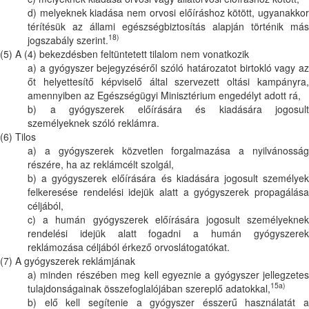
d) melyeknek kiadása nem orvosi előíráshoz kötött, ugyanakkor
térítésük az állami egészségbiztosítás alapján történik más
18)
jogszabály szerint.
(5) A (4) bekezdésben feltüntetett tilalom nem vonatkozik
a) a gyógyszer bejegyzéséről szóló határozatot birtokló vagy az
őt helyettesítő képviselő által szervezett oltási kampányra,
amennyiben az Egészségügyi Minisztérium engedélyt adott rá,
b) a gyógyszerek előírására és kiadására jogosult
személyeknek szóló reklámra.
(6) Tilos
a) a gyógyszerek közvetlen forgalmazása a nyilvánosság
részére, ha az reklámcélt szolgál,
b) a gyógyszerek előírására és kiadására jogosult személyek
felkeresése rendelési idejük alatt a gyógyszerek propagálása
céljából,
c) a humán gyógyszerek előírására jogosult személyeknek
rendelési idejük alatt fogadni a humán gyógyszerek
reklámozása céljából érkező orvoslátogatókat.
(7) A gyógyszerek reklámjának
a) minden részében meg kell egyeznie a gyógyszer jellegzetes
15a)
tulajdonságainak összefoglalójában szereplő adatokkal,
b) elő kell segítenie a gyógyszer ésszerű használatát a