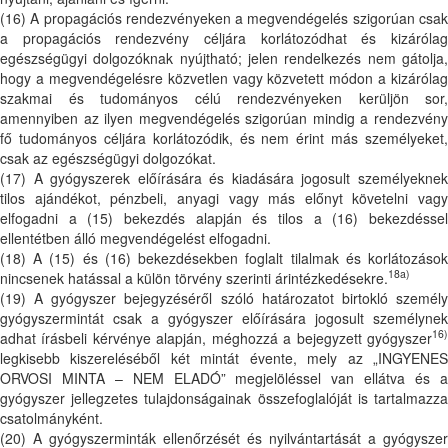
(16) A propagációs rendezvényeken a megvendégelés szigorúan csak
a propagációs rendezvény céljára korlátozódhat és kizárólag
egészségügyi dolgozóknak nyújtható; jelen rendelkezés nem gátolja,
hogy a megvendégelésre közvetlen vagy közvetett módon a kizárólag
szakmai és tudományos célú rendezvényeken kerüljön sor,
amennyiben az ilyen megvendégelés szigorúan mindig a rendezvény
fő tudományos céljára korlátozódik, és nem érint más személyeket,
csak az egészségügyi dolgozókat.
(17) A gyógyszerek előírására és kiadására jogosult személyeknek
tilos ajándékot, pénzbeli, anyagi vagy más előnyt követelni vagy
elfogadni a (15) bekezdés alapján és tilos a (16) bekezdéssel
ellentétben álló megvendégelést elfogadni.
(18) A (15) és (16) bekezdésekben foglalt tilalmak és korlátozások
18a)
nincsenek hatással a külön törvény szerinti árintézkedésekre.
(19) A gyógyszer bejegyzéséről szóló határozatot birtokló személy
gyógyszermintát csak a gyógyszer előírására jogosult személynek
16)
adhat írásbeli kérvénye alapján, méghozzá a bejegyzett gyógyszer
legkisebb kiszereléséből két mintát évente, mely az „INGYENES
ORVOSI MINTA – NEM ELADÓ” megjelöléssel van ellátva és a
gyógyszer jellegzetes tulajdonságainak összefoglalóját is tartalmazza
csatolmányként.
(20) A gyógyszerminták ellenőrzését és nyilvántartását a gyógyszer