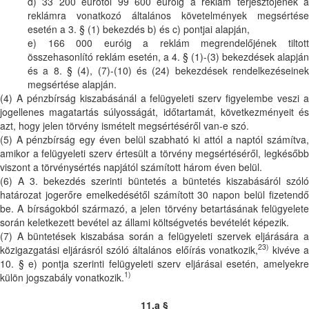
d) 33 200 eurótól 99 600 euróig a reklám terjesztőjének a
reklámra vonatkozó általános követelmények megsértése
esetén a 3. § (1) bekezdés b) és c) pontjai alapján,
e) 166 000 euróig a reklám megrendelőjének tiltott
összehasonlító reklám esetén, a 4. § (1)-(3) bekezdések alapján
és a 8. § (4), (7)-(10) és (24) bekezdések rendelkezéseinek
megsértése alapján.
(4) A pénzbírság kiszabásánál a felügyeleti szerv figyelembe veszi a
jogellenes magatartás súlyosságát, időtartamát, következményeit és
azt, hogy jelen törvény ismételt megsértéséről van-e szó.
(5) A pénzbírság egy éven belül szabható ki attól a naptól számítva,
amikor a felügyeleti szerv értesült a törvény megsértéséről, legkésőbb
viszont a törvénysértés napjától számított három éven belül.
(6) A 3. bekezdés szerinti büntetés a büntetés kiszabásáról szóló
határozat jogerőre emelkedésétől számított 30 napon belül fizetendő
be. A bírságokból származó, a jelen törvény betartásának felügyelete
során keletkezett bevétel az állami költségvetés bevételét képezik.
(7) A büntetések kiszabása során a felügyeleti szervek eljárására a
23)
közigazgatási eljárásról szóló általános előírás vonatkozik,
kivéve 
10. § e) pontja szerinti felügyeleti szerv eljárásai esetén, amelyekre
1)
külön jogszabály vonatkozik.
11.a §