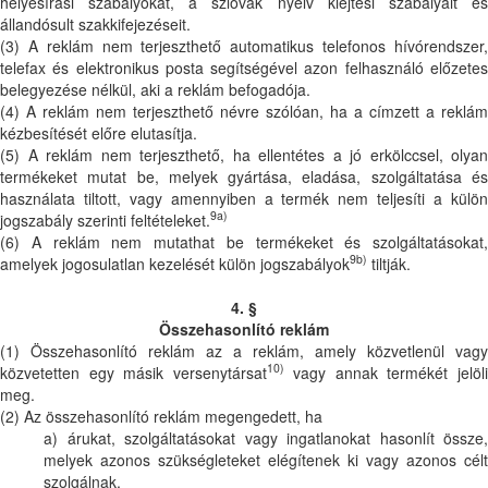
helyesírási szabályokat, a szlovák nyelv kiejtési szabályait és
állandósult szakkifejezéseit.
(3) A reklám nem terjeszthető automatikus telefonos hívórendszer,
telefax és elektronikus posta segítségével azon felhasználó előzetes
belegyezése nélkül, aki a reklám befogadója.
(4) A reklám nem terjeszthető névre szólóan, ha a címzett a reklám
kézbesítését előre elutasítja.
(5) A reklám nem terjeszthető, ha ellentétes a jó erkölccsel, olyan
termékeket mutat be, melyek gyártása, eladása, szolgáltatása és
használata tiltott, vagy amennyiben a termék nem teljesíti a külön
9a)
jogszabály szerinti feltételeket.
(6) A reklám nem mutathat be termékeket és szolgáltatásokat,
9b)
amelyek jogosulatlan kezelését külön jogszabályok
tiltják.
4. §
Összehasonlító reklám
(1) Összehasonlító reklám az a reklám, amely közvetlenül vagy
10)
közvetetten egy másik versenytársat
vagy annak termékét jelöl
meg.
(2) Az összehasonlító reklám megengedett, ha
a) árukat, szolgáltatásokat vagy ingatlanokat hasonlít össze,
melyek azonos szükségleteket elégítenek ki vagy azonos célt
szolgálnak,