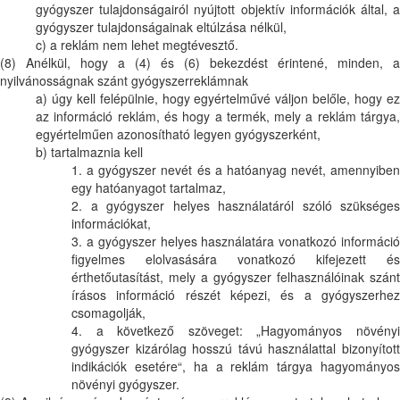
gyógyszer tulajdonságairól nyújtott objektív információk által, a
gyógyszer tulajdonságainak eltúlzása nélkül,
c) a reklám nem lehet megtévesztő.
(8) Anélkül, hogy a (4) és (6) bekezdést érintené, minden, a
nyilvánosságnak szánt gyógyszerreklámnak
a) úgy kell felépülnie, hogy egyértelművé váljon belőle, hogy ez
az információ reklám, és hogy a termék, mely a reklám tárgya,
egyértelműen azonosítható legyen gyógyszerként,
b) tartalmaznia kell
1. a gyógyszer nevét és a hatóanyag nevét, amennyiben
egy hatóanyagot tartalmaz,
2. a gyógyszer helyes használatáról szóló szükséges
információkat,
3. a gyógyszer helyes használatára vonatkozó információ
figyelmes elolvasására vonatkozó kifejezett és
érthetőutasítást, mely a gyógyszer felhasználóinak szánt
írásos információ részét képezi, és a gyógyszerhez
csomagolják,
4. a következő szöveget: „Hagyományos növényi
gyógyszer kizárólag hosszú távú használattal bizonyított
indikációk esetére“, ha a reklám tárgya hagyományos
növényi gyógyszer.