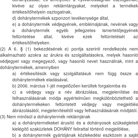
kivéve az olyan reklámtárgyakat, melyeket a termékek
értékesítőhelyein osztogatnak,
d) dohánytermékek szponzori tevékenysége által,
e) a dohánytermék védjegyének, emblémájának, nevének vagy
a dohánytermék egyéb jellegzetes ismertetőjegyének
feltüntetése által, kivéve ezek feltüntetését az
értékesítőhelyeken.
(2) A 6. § (1) bekezdésének e) pontja szerinti rendelkezés nem
alkalmazható azokra az árukra és szolgáltatásokra, melyek hasonló
védjegyet vagy megegyező, vagy hasonló nevet használnak, mint a
dohánytermékek, amennyiben
a) értékesítésük vagy szolgáltatásuk nem függ össze a
dohánytermékek eladásával,
b) 2006. március 1-jét megelőzően kerültek forgalomba és
c) a védjegy vagy a név ábrázolása, megjelenítése és
felhasználásának módja egyértelműen megkülönböztethető a
dohánytermékeken feltüntetett védjegy vagy megjelölés
ábrázolásától, megjelenítésétől vagy felhasználásának módjától.
(3) Nem minősül a dohánytermék reklámjának
a) a dohánytermékeket árusító és a dohányosok szükségleteit
kielégítő szaküzletek DOHÁNY felirattal történő megjelölése,
b) a dohánytermék gyártójának közlekedési eszközein a saját