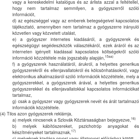
vagy a kereskedelmi katalógus és az árlista azzal a feltétellel,
hogy nem tartalmaz semmilyen, a gyógyszerről szóló
információt,
d) az egészséggel vagy az emberek betegségeivel kapcsolatos
tájékoztató, amennyiben nem tartalmaz a gyógyszerre irányuló
közvetlen vagy közvetett utalást,
e) a gyógyszer internetes kiadásáról, a gyógyszerek és
egészségügyi segédeszközök választékáról, ezek áráról és az
interneten igényelt kiadással kapcsolatos költségekről szóló
15aa)
információ közzététele más jogszabály alapján,
f) a gyógyszerek használatáról, árukról, a helyettes generikus
gyógyszerekről és ellenjavallatokról és kölcsönhatásokról, vagy
elektronikus alkalmazásról szóló információk közzététele, mely a
gyógyszerekkel, a gyógyszerek árával, a helyettes generikus
gyógyszerekkel és ellenjavallatokkal kapcsolatos információkat
tartalmaz,
g) csak a gyógyszer vagy gyógyszerek nevét és árát tartalmazó
információk közzététele.
(4) Tilos azon gyógyszerek reklámja,
16)
a) melyek nincsenek a Szlovák Köztársaságban bejegyezve,
b) melyek kábítószereket, pszichotróp anyagokat és
17)
készítményeket tartalmaznak,
c) melyeknek kiadása orvosi vagy állatorvosi előíráshoz kötött,