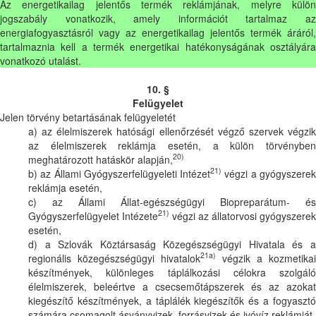
Az energetikailag jelentős termék reklámjának, melyre külön
jogszabály vonatkozik, amely információt tartalmaz az
energiafogyasztásról vagy az energetikailag jelentős termék áráról,
tartalmaznia kell a termék energetikai hatékonyságának osztályára
vonatkozó utalást.
10. §
Felügyelet
Jelen törvény betartásának felügyeletét
a) az élelmiszerek hatósági ellenőrzését végző szervek végzik
az élelmiszerek reklámja esetén, a külön törvényben
20)
meghatározott hatáskör alapján,
21)
b) az Állami Gyógyszerfelügyeleti Intézet
végzi a gyógyszere
reklámja esetén,
c) az Állami Állat-egészségügyi Biopreparátum- és
21)
Gyógyszerfelügyelet Intézete
végzi az állatorvosi gyógyszerek
esetén,
d) a Szlovák Köztársaság Közegészségügyi Hivatala és a
21a)
regionális közegészségügyi hivatalok
végzik a kozmetikai
készítmények, különleges táplálkozási célokra szolgáló
élelmiszerek, beleértve a csecsemőtápszerek és az azokat
kiegészítő készítmények, a táplálék kiegészítők és a fogyasztó
számára csomagolt ásványvizek, forrásvizek és ivóvíz reklámját,