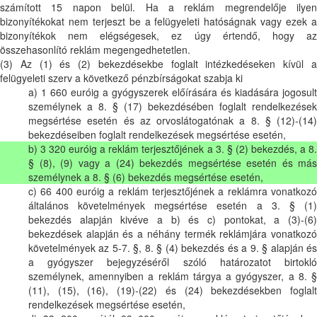
számított 15 napon belül. Ha a reklám megrendelője ilyen
bizonyítékokat nem terjeszt be a felügyeleti hatóságnak vagy ezek a
bizonyítékok nem elégségesek, ez úgy értendő, hogy az
összehasonlító reklám megengedhetetlen.
(3) Az (1) és (2) bekezdésekbe foglalt intézkedéseken kívül a
felügyeleti szerv a következő pénzbírságokat szabja ki
a) 1 660 euróig a gyógyszerek előírására és kiadására jogosult
személynek a 8. § (17) bekezdésében foglalt rendelkezések
megsértése esetén és az orvoslátogatónak a 8. § (12)-(14)
bekezdéseiben foglalt rendelkezések megsértése esetén,
b) 3 320 euróig a reklám terjesztőjének a 3. § (2) bekezdés, a 8.
§ (8), (9) vagy a (24) bekezdés megsértése esetén és más
személynek a 8. § (6) bekezdés megsértése esetén,
c) 66 400 euróig a reklám terjesztőjének a reklámra vonatkozó
általános követelmények megsértése esetén a 3. § (1)
bekezdés alapján kivéve a b) és c) pontokat, a (3)-(6)
bekezdések alapján és a néhány termék reklámjára vonatkozó
követelmények az 5-7. §, 8. § (4) bekezdés és a 9. § alapján és
a gyógyszer bejegyzéséről szóló határozatot birtokló
személynek, amennyiben a reklám tárgya a gyógyszer, a 8. §
(11), (15), (16), (19)-(22) és (24) bekezdésekben foglalt
rendelkezések megsértése esetén,