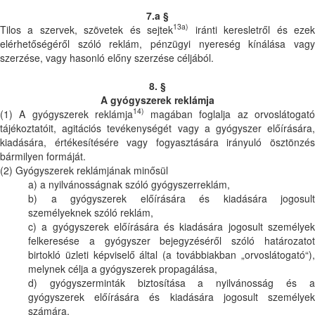
7.a §
13a)
Tilos a szervek, szövetek és sejtek
iránti keresletről és eze
elérhetőségéről szóló reklám, pénzügyi nyereség kínálása vagy
szerzése, vagy hasonló előny szerzése céljából.
8. §
A gyógyszerek reklámja
14)
(1) A gyógyszerek reklámja
magában foglalja az orvoslátogat
tájékoztatóit, agitációs tevékenységét vagy a gyógyszer előírására,
kiadására, értékesítésére vagy fogyasztására irányuló ösztönzés
bármilyen formáját.
(2) Gyógyszerek reklámjának minősül
a) a nyilvánosságnak szóló gyógyszerreklám,
b) a gyógyszerek előírására és kiadására jogosult
személyeknek szóló reklám,
c) a gyógyszerek előírására és kiadására jogosult személyek
felkeresése a gyógyszer bejegyzéséről szóló határozatot
birtokló üzleti képviselő által (a továbbiakban „orvoslátogató“),
melynek célja a gyógyszerek propagálása,
d) gyógyszerminták biztosítása a nyilvánosság és a
gyógyszerek előírására és kiadására jogosult személyek
számára,