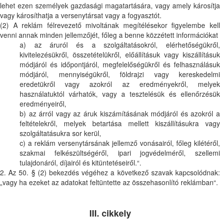
lehet ezen személyek gazdasági magatartására, vagy amely károsítja
vagy károsíthatja a versenytársat vagy a fogyasztót.
(2) A reklám félrevezető mivoltának megítélésekor figyelembe kell
venni annak minden jellemzőjét, főleg a benne közzétett információkat
a) az áruról és a szolgáltatásokról, elérhetőségükről,
kivitelezésükről, összetételükről, előállításuk vagy kiszállításuk
módjáról és időpontjáról, megfelelőségükről és felhasználásuk
módjáról, mennyiségükről, földrajzi vagy kereskedelmi
eredetükről vagy azokról az eredményekről, melyek
használatuktól várhatók, vagy a tesztelésük és ellenőrzésük
eredményeiről,
b) az árról vagy az áruk kiszámításának módjáról és azokról a
feltételekről, melyek betartása mellett kiszállításukra vagy
szolgáltatásukra sor kerül,
c) a reklám versenytársának jellemző vonásairól, főleg kilétéről,
szakmai felkészültségéről, ipari jogvédelméről, szellemi
tulajdonáról, díjairól és kitüntetéseiről.“.
2. Az 50. § (2) bekezdés végéhez a következő szavak kapcsolódnak:
„vagy ha ezeket az adatokat feltüntette az összehasonlító reklámban“.
III. cikkely