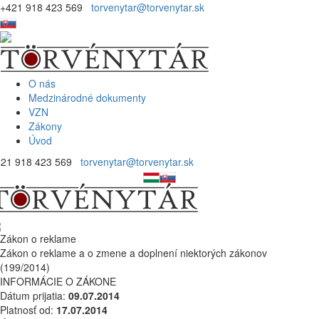
+421 918 423 569
torvenytar@torvenytar.sk
O nás
Medzinárodné dokumenty
VZN
Zákony
Úvod
421 918 423 569
torvenytar@torvenytar.sk
Zákon o reklame
Zákon o reklame a o zmene a doplnení niektorých zákonov
(199/2014)
INFORMÁCIE O ZÁKONE
Dátum prijatia:
09.07.2014
Platnosť od:
17.07.2014