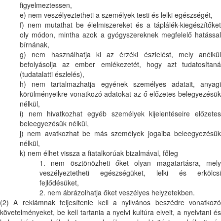
figyelmeztessen,
e) nem veszélyeztetheti a személyek testi és lelki egészségét,
f) nem mutathat be élelmiszereket és a táplálék-kiegészítőket
oly módon, mintha azok a gyógyszereknek megfelelő hatással
bírnának,
g) nem használhatja ki az érzéki észlelést, mely anélkül
befolyásolja az ember emlékezetét, hogy azt tudatosítaná
(tudatalatti észlelés),
h) nem tartalmazhatja egyének személyes adatait, anyagi
körülményeikre vonatkozó adatokat az ő előzetes belegyezésük
nélkül,
i) nem hivatkozhat egyéb személyek kijelentéseire előzetes
beleegyezésük nélkül,
j) nem avatkozhat be más személyek jogaiba beleegyezésük
nélkül,
k) nem élhet vissza a fiatalkorúak bizalmával, főleg
1. nem ösztönözheti őket olyan magatartásra, mely
veszélyeztetheti egészségüket, lelki és erkölcsi
fejlődésüket,
2. nem ábrázolhatja őket veszélyes helyzetekben.
(2) A reklámnak teljesítenie kell a nyilvános beszédre vonatkozó
követelményeket, be kell tartania a nyelvi kultúra elveit, a nyelvtani és