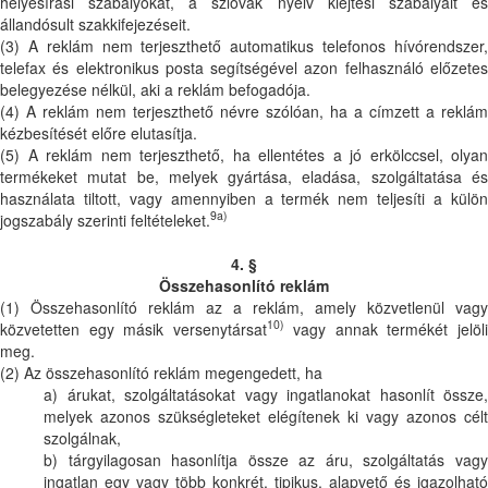
helyesírási szabályokat, a szlovák nyelv kiejtési szabályait és
állandósult szakkifejezéseit.
(3) A reklám nem terjeszthető automatikus telefonos hívórendszer,
telefax és elektronikus posta segítségével azon felhasználó előzetes
belegyezése nélkül, aki a reklám befogadója.
(4) A reklám nem terjeszthető névre szólóan, ha a címzett a reklám
kézbesítését előre elutasítja.
(5) A reklám nem terjeszthető, ha ellentétes a jó erkölccsel, olyan
termékeket mutat be, melyek gyártása, eladása, szolgáltatása és
használata tiltott, vagy amennyiben a termék nem teljesíti a külön
9a)
jogszabály szerinti feltételeket.
4. §
Összehasonlító reklám
(1) Összehasonlító reklám az a reklám, amely közvetlenül vagy
10)
közvetetten egy másik versenytársat
vagy annak termékét jelöl
meg.
(2) Az összehasonlító reklám megengedett, ha
a) árukat, szolgáltatásokat vagy ingatlanokat hasonlít össze,
melyek azonos szükségleteket elégítenek ki vagy azonos célt
szolgálnak,
b) tárgyilagosan hasonlítja össze az áru, szolgáltatás vagy
ingatlan egy vagy több konkrét, tipikus, alapvető és igazolható