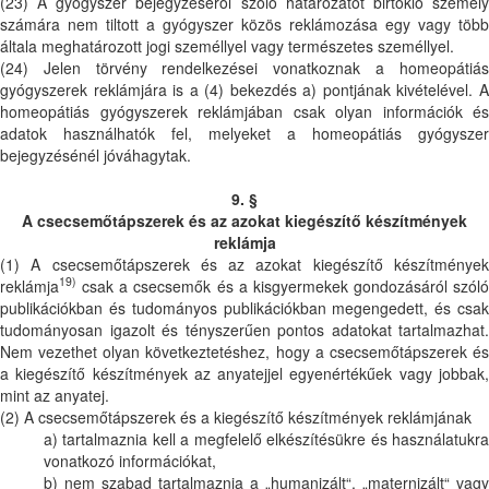
(23) A gyógyszer bejegyzéséről szóló határozatot birtokló személy
számára nem tiltott a gyógyszer közös reklámozása egy vagy több
általa meghatározott jogi személlyel vagy természetes személlyel.
(24) Jelen törvény rendelkezései vonatkoznak a homeopátiás
gyógyszerek reklámjára is a (4) bekezdés a) pontjának kivételével. A
homeopátiás gyógyszerek reklámjában csak olyan információk és
adatok használhatók fel, melyeket a homeopátiás gyógyszer
bejegyzésénél jóváhagytak.
9. §
A csecsemőtápszerek
és az azokat kiegészítő készítmények
reklámja
(1) A csecsemőtápszerek és az azokat kiegészítő készítmények
19)
reklámja
csak a csecsemők és a kisgyermekek gondozásáról szóló
publikációkban és tudományos publikációkban megengedett, és csak
tudományosan igazolt és tényszerűen pontos adatokat tartalmazhat.
Nem vezethet olyan következtetéshez, hogy a csecsemőtápszerek és
a kiegészítő készítmények az anyatejjel egyenértékűek vagy jobbak,
mint az anyatej.
(2) A csecsemőtápszerek és a kiegészítő készítmények reklámjának
a) tartalmaznia kell a megfelelő elkészítésükre és használatukra
vonatkozó információkat,
b) nem szabad tartalmaznia a „humanizált“, „maternizált“ vagy