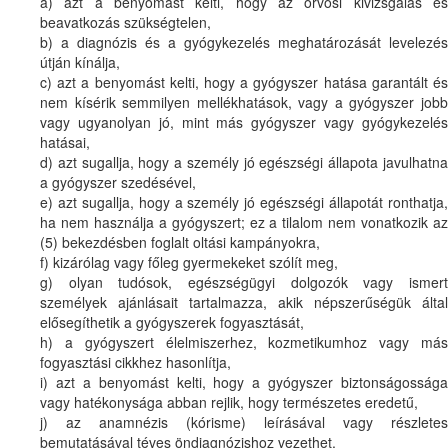
a) azt a benyomást kelti, hogy az orvosi kivizsgálás és
beavatkozás szükségtelen,
b) a diagnózis és a gyógykezelés meghatározását levelezés
útján kínálja,
c) azt a benyomást kelti, hogy a gyógyszer hatása garantált és
nem kísérik semmilyen mellékhatások, vagy a gyógyszer jobb
vagy ugyanolyan jó, mint más gyógyszer vagy gyógykezelés
hatásai,
d) azt sugallja, hogy a személy jó egészségi állapota javulhatna
a gyógyszer szedésével,
e) azt sugallja, hogy a személy jó egészségi állapotát ronthatja,
ha nem használja a gyógyszert; ez a tilalom nem vonatkozik az
(5) bekezdésben foglalt oltási kampányokra,
f) kizárólag vagy főleg gyermekeket szólít meg,
g) olyan tudósok, egészségügyi dolgozók vagy ismert
személyek ajánlásait tartalmazza, akik népszerűségük által
elősegíthetik a gyógyszerek fogyasztását,
h) a gyógyszert élelmiszerhez, kozmetikumhoz vagy más
fogyasztási cikkhez hasonlítja,
i) azt a benyomást kelti, hogy a gyógyszer biztonságossága
vagy hatékonysága abban rejlik, hogy természetes eredetű,
j) az anamnézis (kórisme) leírásával vagy részletes
bemutatásával téves öndiagnózishoz vezethet,