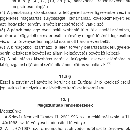
és a 8. § (4), (7)-(10) és (24) bekezdések rendelkezéseinek
megsértése alapján.
(4) A pénzbírság kiszabásánál a felügyeleti szerv figyelembe veszi a
jogellenes magatartás súlyosságát, időtartamát, következményeit és
azt, hogy jelen törvény ismételt megsértéséről van-e szó.
(5) A pénzbírság egy éven belül szabható ki attól a naptól számítva,
amikor a felügyeleti szerv értesült a törvény megsértéséről, legkésőbb
viszont a törvénysértés napjától számított három éven belül.
(6) A bírságokból származó, a jelen törvény betartásának felügyelete
során keletkezett bevétel az állami költségvetés bevételét képezik.
(7) A büntetések kiszabása során a felügyeleti szervek eljárására a
23)
közigazgatási eljárásról szóló általános előírás vonatkozik.
11.a §
Ezzel a törvénnyel átvételre kerülnek az Európai Unió kötelező erejű
jogi aktusai, amelyek a mellékletben kerültek felsorolásra.
12. §
Megszüntető rendelkezések
Megszűnik:
1. A Szlovák Nemzeti Tanács Tt. 220/1996. sz., a reklámról szóló, a Tt.
140/1998. sz. törvényével módosított törvénye
2. A Tt. 67/1997. sz., a nemdohányzók védelméről szóló törvényének