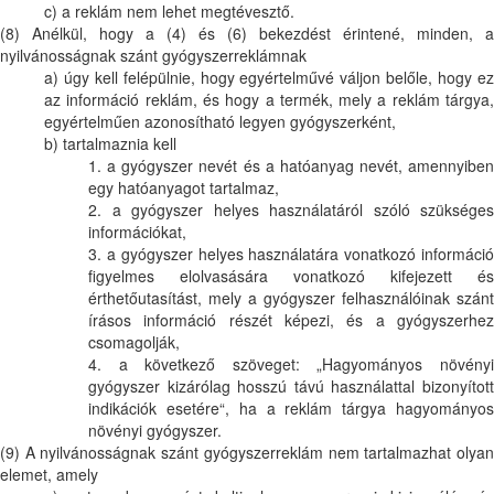
c) a reklám nem lehet megtévesztő.
(8) Anélkül, hogy a (4) és (6) bekezdést érintené, minden, a
nyilvánosságnak szánt gyógyszerreklámnak
a) úgy kell felépülnie, hogy egyértelművé váljon belőle, hogy ez
az információ reklám, és hogy a termék, mely a reklám tárgya,
egyértelműen azonosítható legyen gyógyszerként,
b) tartalmaznia kell
1. a gyógyszer nevét és a hatóanyag nevét, amennyiben
egy hatóanyagot tartalmaz,
2. a gyógyszer helyes használatáról szóló szükséges
információkat,
3. a gyógyszer helyes használatára vonatkozó információ
figyelmes elolvasására vonatkozó kifejezett és
érthetőutasítást, mely a gyógyszer felhasználóinak szánt
írásos információ részét képezi, és a gyógyszerhez
csomagolják,
4. a következő szöveget: „Hagyományos növényi
gyógyszer kizárólag hosszú távú használattal bizonyított
indikációk esetére“, ha a reklám tárgya hagyományos
növényi gyógyszer.
(9) A nyilvánosságnak szánt gyógyszerreklám nem tartalmazhat olyan
elemet, amely