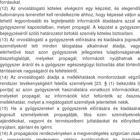
forrásukat.
(12) Az orvoslátogató köteles elvégezni egy képzést, és elegendő
tudományos ismerettel kell rendelkeznie ahhoz, hogy képessé váljon a
lehető legpontosabb és legteljesebb információk átadására azzal a
gyógyszerrel kapcsolatban, melyet propagál. A képzést a gyógyszer
bejegyzéséről szóló határozatot birtokló személy köteles biztosítani.
(13) Az orvoslátogató a gyógyszerek előírására és kiadására jogosult
személyeknél tett minden látogatása alkalmával átadja, vagy
elérhetővé teszi azon gyógyszerek jellegzetes tulajdonságainak
összefoglalóját, melyeket propagál; információt nyújthatnak a
gyógyszer áráról és a gyógyszer egészségügyi biztosítás által történő
térítésének nagyságáról és feltételeiről.
(14) Az orvoslátogató átadja a mellékhatások monitorozását végző
rendszer tevékenységéért felelős személynek [23. § (1) bekezdés l)
pontja] az azon gyógyszerek használatára vonatkozó információkat,
melyeket propagál; az információk közt feltüntetik az összes
mellékhatást, melyet a meglátogatott személyek jelentettek nekik.
(15) Ha a gyógyszereket a gyógyszerek előírására és kiadására
jogosult személyeknek propagálják, tilos ezen személyeknek
ajándékokat, vagyoni és természetbeni juttatásokat és előnyöket
nyújtani, ajánlani és ígérni.
(16) A propagációs rendezvényeken a megvendégelés szigorúan csak
a propagációs rendezvény céljára korlátozódhat és kizárólag