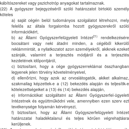
kábítószereket vagy pszichotróp anyagokat tartalmaznak.
(22) A gyógyszer bejegyzéséről szóló határozatot birtokló személy
köteles
a) saját cégén belül tudományos szolgálatot létrehozni, mely
felelős az általa forgalomba hozott gyógyszerekről szóló
információkért,
21)
b) az Állami Gyógyszerfelügyeleti Intézet
rendelkezésér
bocsátani vagy neki átadni minden, a cégéből kikerülő
reklámmintát, a nyilatkozatot azon személyekről, akiknek ezeket
szánják, valamint a terjesztés módjáról és a terjesztés
kezdetének időpontjáról,
c) biztosítani, hogy a cége gyógyszerreklámai összhangban
legyenek jelen törvény követelményeivel,
d) ellenőrizni, hogy azok az orvoslátogatók, akiket alkalmaz,
szakmailag képzettek-e a (12) bekezdés alapján és teljesítik-e
kötelezettségeiket a (13) és (14) bekezdés alapján,
e) információkat szolgáltatni az Állami Gyógyszerfel-ügyeleti
Intézetnek és együttműködni vele, amennyiben ezen szerv ezt
tevékenysége folyamán kérvényezi,
f) biztosítani, hogy az Állami Gyógyszerfelügyeleti Intézet
határozatai haladéktalanul és teljes körűen végrehajtásra
kerüljenek.