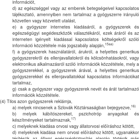
információt,
d) az egészséggel vagy az emberek betegségeivel kapcsolatos
tájékoztató, amennyiben nem tartalmaz a gyógyszerre irányuló
közvetlen vagy közvetett utalást,
e) a gyógyszer internetes kiadásáról, a gyógyszerek és
egészségügyi segédeszközök választékáról, ezek áráról és az
interneten igényelt kiadással kapcsolatos költségekről szóló
15aa)
információ közzététele más jogszabály alapján,
f) a gyógyszerek használatáról, árukról, a helyettes generikus
gyógyszerekről és ellenjavallatokról és kölcsönhatásokról, vagy
elektronikus alkalmazásról szóló információk közzététele, mely a
gyógyszerekkel, a gyógyszerek árával, a helyettes generikus
gyógyszerekkel és ellenjavallatokkal kapcsolatos információkat
tartalmaz,
g) csak a gyógyszer vagy gyógyszerek nevét és árát tartalmazó
információk közzététele.
(4) Tilos azon gyógyszerek reklámja,
16)
a) melyek nincsenek a Szlovák Köztársaságban bejegyezve,
b) melyek kábítószereket, pszichotróp anyagokat és
17)
készítményeket tartalmaznak,
c) melyeknek kiadása orvosi vagy állatorvosi előíráshoz kötött,
d) melyeknek kiadása nem orvosi előíráshoz kötött, ugyanakkor
térítésük az állami egészségbiztosítás alapján történik más