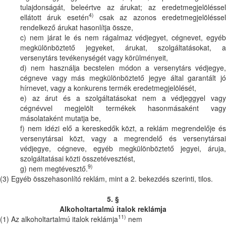
tulajdonságát, beleértve az árukat; az eredetmegjelöléssel
4)
ellátott áruk esetén
csak az azonos eredetmegjelölésse
rendelkező árukat hasonlítja össze,
c) nem járat le és nem rágalmaz védjegyet, cégnevet, egyéb
megkülönböztető jegyeket, árukat, szolgáltatásokat, a
versenytárs tevékenységét vagy körülményeit,
d) nem használja becstelen módon a versenytárs védjegye,
cégneve vagy más megkülönböztető jegye által garantált jó
hírnevet, vagy a konkurens termék eredetmegjelölését,
e) az árut és a szolgáltatásokat nem a védjeggyel vagy
cégnévvel megjelölt termékek hasonmásaként vagy
másolataként mutatja be,
f) nem idézi elő a kereskedők közt, a reklám megrendelője és
versenytársai közt, vagy a megrendelő és versenytársai
védjegye, cégneve, egyéb megkülönböztető jegyei, áruja,
szolgáltatásai közti összetévesztést,
9)
g) nem megtévesztő.
(3) Egyéb összehasonlító reklám, mint a 2. bekezdés szerinti, tilos.
5. §
Alkoholtartalmú italok reklámja
11)
(1) Az alkoholtartalmú italok reklámja
nem