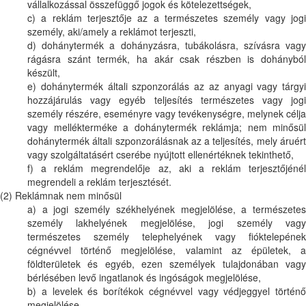
vállalkozással összefüggő jogok és kötelezettségek,
c) a reklám terjesztője az a természetes személy vagy jogi
személy, aki/amely a reklámot terjeszti,
d) dohánytermék a dohányzásra, tubákolásra, szívásra vagy
rágásra szánt termék, ha akár csak részben is dohányból
készült,
e) dohánytermék általi szponzorálás az az anyagi vagy tárgyi
hozzájárulás vagy egyéb teljesítés természetes vagy jogi
személy részére, eseményre vagy tevékenységre, melynek célja
vagy mellékterméke a dohánytermék reklámja; nem minősül
dohánytermék általi szponzorálásnak az a teljesítés, mely áruért
vagy szolgáltatásért cserébe nyújtott ellenértéknek tekinthető,
f) a reklám megrendelője az, aki a reklám terjesztőjénél
megrendeli a reklám terjesztését.
(2) Reklámnak nem minősül
a) a jogi személy székhelyének megjelölése, a természetes
személy lakhelyének megjelölése, jogi személy vagy
természetes személy telephelyének vagy fióktelepének
cégnévvel történő megjelölése, valamint az épületek, a
földterületek és egyéb, ezen személyek tulajdonában vagy
bérlésében levő ingatlanok és ingóságok megjelölése,
b) a levelek és borítékok cégnévvel vagy védjeggyel történő
megjelölése,