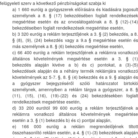
felügyeleti szerv a következő pénzbírságokat szabja ki
a) 1 660 euróig a gyógyszerek előírására és kiadására jogosult
személynek a 8. § (17) bekezdésében foglalt rendelkezések
megsértése esetén és az orvoslátogatónak a 8. § (12)-(14)
bekezdéseiben foglalt rendelkezések megsértése esetén,
b) 3 320 euróig a reklám terjesztőjének a 3. § (2) bekezdés, a 8.
§ (8), (9), (24) bekezdés vagy a 9.a § megsértése esetén és
más személynek a 8. § (6) bekezdés megsértése esetén,
c) 66 400 euróig a reklám terjesztőjének a reklámra vonatkozó
általános követelmények megsértése esetén a 3. § (1)
bekezdés alapján kivéve a b) és c) pontokat, a (3)-(5)
bekezdések alapján és a néhány termék reklámjára vonatkozó
követelmények az 5-7. §, 8. § (4) bekezdés és a 9. § alapján és
a gyógyszer bejegyzéséről szóló határozatot birtokló
személynek, amennyiben a reklám tárgya a gyógyszer, a 8. §
(11), (15), (16), (19)-(22) és (24) bekezdésekben foglalt
rendelkezések megsértése esetén,
d) 33 200 eurótól 99 600 euróig a reklám terjesztőjének a
reklámra vonatkozó általános követelmények megsértése
esetén a 3. § (1) bekezdés b) és c) pontjai alapján,
e) 166 000 euróig a reklám megrendelőjének tiltott
összehasonlító reklám esetén, a 4. § (1)-(3) bekezdések alapján