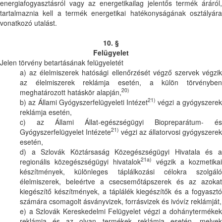
energiafogyasztásról vagy az energetikailag jelentős termék áráról,
tartalmaznia kell a termék energetikai hatékonyságának osztályára
vonatkozó utalást.
10. §
Felügyelet
Jelen törvény betartásának felügyeletét
a) az élelmiszerek hatósági ellenőrzését végző szervek végzik
az élelmiszerek reklámja esetén, a külön törvényben
20)
meghatározott hatáskör alapján,
21)
b) az Állami Gyógyszerfelügyeleti Intézet
végzi a gyógyszere
reklámja esetén,
c) az Állami Állat-egészségügyi Biopreparátum- és
21)
Gyógyszerfelügyelet Intézete
végzi az állatorvosi gyógyszerek
esetén,
d) a Szlovák Köztársaság Közegészségügyi Hivatala és a
21a)
regionális közegészségügyi hivatalok
végzik a kozmetikai
készítmények, különleges táplálkozási célokra szolgáló
élelmiszerek, beleértve a csecsemőtápszerek és az azokat
kiegészítő készítmények, a táplálék kiegészítők és a fogyasztó
számára csomagolt ásványvizek, forrásvizek és ivóvíz reklámját,
e) a Szlovák Kereskedelmi Felügyelet végzi a dohánytermékek
reklámja és az olyan termékek reklámja esetén, melyek