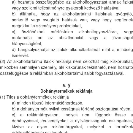
a) hozhatja összefüggésbe az alkoholfogyasztást annak fizikai
vagy szellemi teljesítményre gyakorolt kedvező hatásával,
b) állíthatja, hogy az alkoholtartalmú italoknak gyógyító,
serkentő vagy nyugtató hatásuk van, vagy hogy segítenek
megoldani a személyes problémákat,
c) ösztönözhet mértéktelen alkoholfogyasztásra, vagy
mutathatja be az absztinenciát vagy a józanságot
hiányosságként,
d) hangsúlyozhatja az italok alkoholtartalmát mint a minőség
ismérvét.
(2) Az alkoholtartalmú italok reklámja nem célozhat meg kiskorúakat,
miközben semmilyen személy, aki kiskorúnak tekinthető, nem hozható
összefüggésbe a reklámban alkoholtartalmú italok fogyasztásával.
6. §
Dohánytermékek reklámja
(1) Tilos a dohánytermékek reklámja
a) minden típusú információhordozón,
b) a dohánytermék nyilvánosságnak történő osztogatása révén,
c) a reklámtárgyakon, melyek nem függnek össze a
dohányzással, és amelyeket a nyilvánosságnak osztogatnak,
kivéve az olyan reklámtárgyakat, melyeket a termékek
értékesítőhelyein osztogatnak,