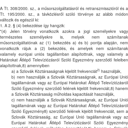
A Tt. 308/2000. sz., a műsorszolgáltatásról és retranszmisszióról és a
Tt. 195/2000. sz., a távközlésről szóló törvénye az alább módon
változik és egészül ki:
1. A 2. § (4) bekezdése így hangzik:
"(4) Jelen törvény vonatkozik azokra a jogi személyekre vagy
természetes személyekre is, melyek nem számítanak
műsorszolgáltatónak az (1) bekezdés a) és b) pontja alapján, nem
vonatkozik rájuk a (2) bekezdés, és amelyek nem számítanak
valamely európai uniós tagállamban alapítottnak, vagy valamely a
Határokat Átlépő Televíziózásról Szóló Egyezmény szerződő feleiben
alapítottnak,8) amennyiben
2)
a) a Szlovák Köztársaságnak kijelölt frekvenciát
használják,
b) nem használják a Szlovák Köztársaságnak, az Európai Unió
tagállamának vagy az Európai Határokat Átlépő Televíziózásról
Szóló Egyezmény szerződő felének kijelölt frekvenciát,8) hanem
a Szlovák Köztársaság műholdas kapacitását használják,
c) nem használják a Szlovák Köztársaságnak, az Európai Unió
tagállamának vagy az Európai Határokat Átlépő Televíziózásról
Szóló Egyezmény8) szerződő felének kijelölt frekvenciát, sem a
Szlovák Köztársaság, az Európai Unió tagállamának vagy az
Európai Határokat Átlépő Televíziózásról Szóló Egyezmény