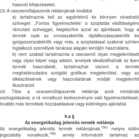
hasonló kifejezéseket.
(3) A csecsemőtápszerek reklámjának továbbá
a) tartalmaznia kell az egyértelmű és könnyen olvasható
szöveget: „Fontos figyelmeztetés“ a szoptatás elsőbbségére
rámutató szöveggel, kiegészítve azzal az ajánlással, hogy a
termék csak az orvosszakértők, táplálkozásszakértők és
gyógyszerszakértők vagy más, a szoptatással szakmai szinten
foglalkozó személyek tanácsai alapján kerüljön használatra,
b) nem szabad tartalmaznia a csecsemő olyan megjelenítését
vagy olyan képet vagy adatot, amelyek idealizálhatnák az ilyen
termék használatát, tartalmazhat viszont a termék
meghatározására szolgáló grafikus megjelenítést, vagy az
elkészítésének vagy használatának módját megjelenítő
illusztrációt.
(4) Tilos a csecsemőtápszerek reklámja azok mintáinak
osztogatásával, a rá vonatkozó kedvezményre való figyelmeztetéssel,
további más termékek hozzáadásával vagy különleges ajánlattal.
9.a §
Az energetikailag jelentős termék reklámja
19a)
Az energetikailag jelentős termék reklámjának,
melyre külö
19b)
jogszabály vonatkozik,
amely információt tartalmaz a