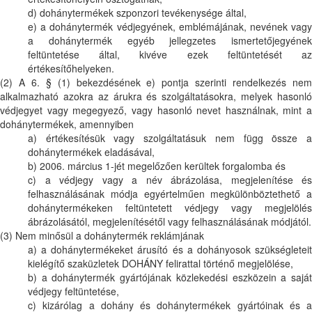
d) dohánytermékek szponzori tevékenysége által,
e) a dohánytermék védjegyének, emblémájának, nevének vagy
a dohánytermék egyéb jellegzetes ismertetőjegyének
feltüntetése által, kivéve ezek feltüntetését az
értékesítőhelyeken.
(2) A 6. § (1) bekezdésének e) pontja szerinti rendelkezés nem
alkalmazható azokra az árukra és szolgáltatásokra, melyek hasonló
védjegyet vagy megegyező, vagy hasonló nevet használnak, mint a
dohánytermékek, amennyiben
a) értékesítésük vagy szolgáltatásuk nem függ össze a
dohánytermékek eladásával,
b) 2006. március 1-jét megelőzően kerültek forgalomba és
c) a védjegy vagy a név ábrázolása, megjelenítése és
felhasználásának módja egyértelműen megkülönböztethető a
dohánytermékeken feltüntetett védjegy vagy megjelölés
ábrázolásától, megjelenítésétől vagy felhasználásának módjától.
(3) Nem minősül a dohánytermék reklámjának
a) a dohánytermékeket árusító és a dohányosok szükségleteit
kielégítő szaküzletek DOHÁNY felirattal történő megjelölése,
b) a dohánytermék gyártójának közlekedési eszközein a saját
védjegy feltüntetése,
c) kizárólag a dohány és dohánytermékek gyártóinak és a