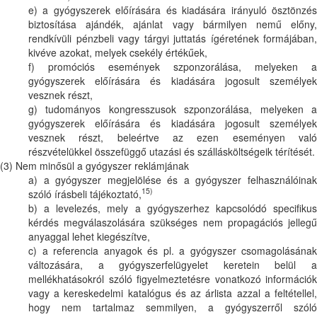
e) a gyógyszerek előírására és kiadására irányuló ösztönzés
biztosítása ajándék, ajánlat vagy bármilyen nemű előny,
rendkívüli pénzbeli vagy tárgyi juttatás ígéretének formájában,
kivéve azokat, melyek csekély értékűek,
f) promóciós események szponzorálása, melyeken a
gyógyszerek előírására és kiadására jogosult személyek
vesznek részt,
g) tudományos kongresszusok szponzorálása, melyeken a
gyógyszerek előírására és kiadására jogosult személyek
vesznek részt, beleértve az ezen eseményen való
részvételükkel összefüggő utazási és szállásköltségeik térítését.
(3) Nem minősül a gyógyszer reklámjának
a) a gyógyszer megjelölése és a gyógyszer felhasználóinak
15)
szóló írásbeli tájékoztató,
b) a levelezés, mely a gyógyszerhez kapcsolódó specifikus
kérdés megválaszolására szükséges nem propagációs jellegű
anyaggal lehet kiegészítve,
c) a referencia anyagok és pl. a gyógyszer csomagolásának
változására, a gyógyszerfelügyelet keretein belül a
mellékhatásokról szóló figyelmeztetésre vonatkozó információk
vagy a kereskedelmi katalógus és az árlista azzal a feltétellel,
hogy nem tartalmaz semmilyen, a gyógyszerről szóló