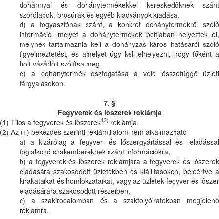
dohánnyal és dohánytermékekkel kereskedőknek szánt
szórólapok, brosúrák és egyéb kiadványok kiadása,
d) a fogyasztónak szánt, a konkrét dohánytermékről szóló
információ, melyet a dohánytermékek boltjában helyeztek el,
melynek tartalmaznia kell a dohányzás káros hatásáról szóló
figyelmeztetést, és amelyet úgy kell elhelyezni, hogy főként a
bolt vásárlóit szólítsa meg,
e) a dohánytermék osztogatása a vele összefüggő üzleti
tárgyalásokon.
7. §
Fegyverek és lőszerek reklámja
13)
(1) Tilos a fegyverek és lőszerek
reklámja.
(2) Az (1) bekezdés szerinti reklámtilalom nem alkalmazható
a) a kizárólag a fegyver- és lőszergyártással és -eladással
foglalkozó szakembereknek szánt információkra,
b) a fegyverek és lőszerek reklámjára a fegyverek és lőszerek
eladására szakosodott üzletekben és kiállításokon, beleértve a
kirakataikat és homlokzataikat, vagy az üzletek fegyver és lőszer
eladásárára szakosodott részeiben,
c) a szakirodalomban és a szakfolyóiratokban megjelenő
reklámra.