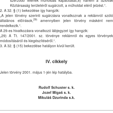
szerződő felének műholdas kapacitását,8) hanem a Szlovák
Köztársaság területéről sugárzott, a műholdat elérő jelzést.“.
2. A 32. § (1) bekezdése így hangzik:
„A jelen törvény szerinti sugárzásra vonatkoznak a reklámról szóló
29)
általános előírások,
amennyiben jelen törvény másként ne
rendelkezik.“.
A 29-es hivatkozásra vonatkozó lábjegyzet így hangzik:
„29) A Tt. 147/2001. sz. törvénye reklámról és egyes törvények
módosításáról és kiegészítéséről.“.
3. A 32. § (15) bekezdése hatályon kívül került.
IV. cikkely
Jelen törvény 2001. május 1-jén lép hatályba.
Rudolf Schuster s. k.
Jozef Migaš s. k.
Mikuláš Dzurinda s.k.