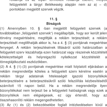
felügyeletét a tárgyi illetékesség alapján nem az a) – d)
pontokban megjelölt szervek végzik.
11. §
Bírságok
(1) Amennyiben 10. § -ban megjelölt felügyeleti szervek (a
továbbiakban „felügyeleti szervek“) megállapítják, hogy sor került jelen
törvény megsértésére, megtiltják a reklám terjesztését; a reklám
terjesztését megtilthatják akkor is, ha a 4. § (3) pontjának megsértése
fenyeget. A reklám terjesztésének tiltásáról szóló határozatban a
felügyeleti szerv kiszabhatja ezen határozat vagy részeinek közzétételi
kötelezettségét és helyreigazító nyilatkozat közzétételét a
tömegtájékoztató eszközökben.
(2) A 4. § (1)-(3) pontjainak megsértése miatt folytatott eljárásban a
reklám megrendelője köteles a felügyeleti szerv kérelme esetén a
reklám tárgyi adatainak hitelességét igazoló bizonyítékok
beterjesztésére a beterjesztésükről szóló felszólítás kézbesítésétől
számított 15 napon belül. Ha a reklám megrendelője ilyen
bizonyítékokat nem terjeszt be a felügyeleti hatóságnak vagy ezek a
bizonyítékok nem elégségesek, ez úgy értendő, hogy az
összehasonlító reklám megengedhetetlen.
(3) Az (1) és (2) bekezdésekbe foglalt intézkedéseken kívül a