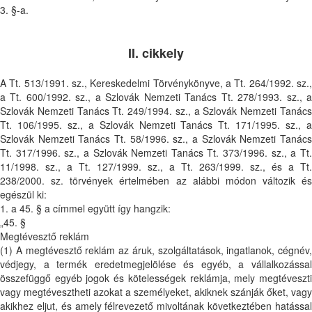
3. §-a.
II. cikkely
A Tt. 513/1991. sz., Kereskedelmi Törvénykönyve, a Tt. 264/1992. sz.,
a Tt. 600/1992. sz., a Szlovák Nemzeti Tanács Tt. 278/1993. sz., a
Szlovák Nemzeti Tanács Tt. 249/1994. sz., a Szlovák Nemzeti Tanács
Tt. 106/1995. sz., a Szlovák Nemzeti Tanács Tt. 171/1995. sz., a
Szlovák Nemzeti Tanács Tt. 58/1996. sz., a Szlovák Nemzeti Tanács
Tt. 317/1996. sz., a Szlovák Nemzeti Tanács Tt. 373/1996. sz., a Tt.
11/1998. sz., a Tt. 127/1999. sz., a Tt. 263/1999. sz., és a Tt.
238/2000. sz. törvények értelmében az alábbi módon változik és
egészül ki:
1. a 45. § a címmel együtt így hangzik:
„45. §
Megtévesztő reklám
(1) A megtévesztő reklám az áruk, szolgáltatások, ingatlanok, cégnév,
védjegy, a termék eredetmegjelölése és egyéb, a vállalkozással
összefüggő egyéb jogok és kötelességek reklámja, mely megtéveszti
vagy megtévesztheti azokat a személyeket, akiknek szánják őket, vagy
akikhez eljut, és amely félrevezető mivoltának következtében hatással