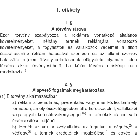
I. cikkely
1. §
A törvény tárgya
Ezen törvény szabályozza a reklámra vonatkozó általános
követelményeket, néhány termék reklámjára vonatkozó
követelményeket, a fogyasztók és vállalkozók védelmét a tiltott
összehasonlító reklám hatásaival szemben és az állami szervek
hatáskörét a jelen törvény betartásának felügyelete folyamán. Jelen
törvény akkor érvényesíthető, ha külön törvény másképp nem
1)
rendelkezik.
2. §
Alapvető fogalmak meghatározása
(1) E törvény alkalmazásában
a) reklám a bemutatás, prezentálás vagy más közlés bármely
formában, amely összefüggésben áll a kereskedelmi, vállalkozói
1b)
vagy egyéb keresőtevékenységgel
a termékek piacon val
érvényesítése céljából,
2)
b) termék az áru, a szolgáltatás, az ingatlan, a cégnév,
a
3)
4)
védjegy,
a termék eredetének megjelölése
és egyéb, a