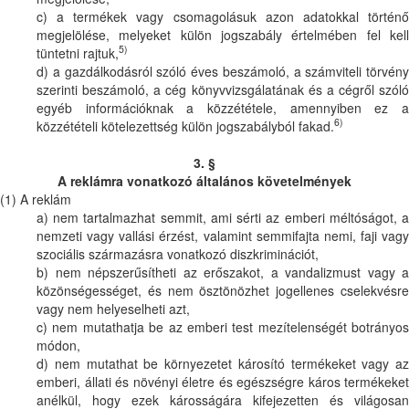
c) a termékek vagy csomagolásuk azon adatokkal történő
megjelölése, melyeket külön jogszabály értelmében fel kell
5)
tüntetni rajtuk,
d) a gazdálkodásról szóló éves beszámoló, a számviteli törvény
szerinti beszámoló, a cég könyvvizsgálatának és a cégről szóló
egyéb információknak a közzététele, amennyiben ez a
6)
közzétételi kötelezettség külön jogszabályból fakad.
3. §
A reklámra vonatkozó általános követelmények
(1) A reklám
a) nem tartalmazhat semmit, ami sérti az emberi méltóságot, a
nemzeti vagy vallási érzést, valamint semmifajta nemi, faji vagy
szociális származásra vonatkozó diszkriminációt,
b) nem népszerűsítheti az erőszakot, a vandalizmust vagy a
közönségességet, és nem ösztönözhet jogellenes cselekvésre
vagy nem helyeselheti azt,
c) nem mutathatja be az emberi test mezítelenségét botrányos
módon,
d) nem mutathat be környezetet károsító termékeket vagy az
emberi, állati és növényi életre és egészségre káros termékeket
anélkül, hogy ezek károsságára kifejezetten és világosan