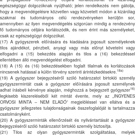
egészségügyi dolgozóknak nyújtható; jelen rendelkezés nem gátolja,
hogy a megvendégelésre közvetlen vagy közvetett módon a kizárólag
szakmai és tudományos célú rendezvényeken kerüljön sor,
amennyiben az ilyen megvendégelés szigorúan mindig a rendezvény
fő tudományos céljára korlátozódik, és nem érint más személyeket,
csak az egészségügyi dolgozókat.
(17) A gyógyszerek előírására és kiadására jogosult személyeknek
tilos ajándékot, pénzbeli, anyagi vagy más előnyt követelni vagy
elfogadni a (15) bekezdés alapján és tilos a (16) bekezdéssel
ellentétben álló megvendégelést elfogadni.
(18) A (15) és (16) bekezdésekben foglalt tilalmak és korlátozások
18a)
nincsenek hatással a külön törvény szerinti árintézkedésekre.
(19) A gyógyszer bejegyzéséről szóló határozatot birtokló személy
gyógyszermintát csak a gyógyszer előírására jogosult személynek
16)
adhat írásbeli kérvénye alapján, méghozzá a bejegyzett gyógyszer
legkisebb kiszereléséből két mintát évente, mely az „INGYENES
ORVOSI MINTA – NEM ELADÓ” megjelöléssel van ellátva és a
gyógyszer jellegzetes tulajdonságainak összefoglalóját is tartalmazza
csatolmányként.
(20) A gyógyszerminták ellenőrzését és nyilvántartását a gyógyszer
bejegyzéséről szóló határozatot birtokló személy biztosítja.
(21) Tilos az olyan gyógyszerminták szolgáltatása, melyek