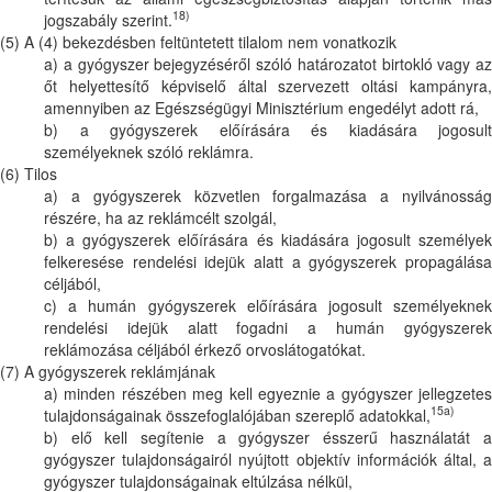
18)
jogszabály szerint.
(5) A (4) bekezdésben feltüntetett tilalom nem vonatkozik
a) a gyógyszer bejegyzéséről szóló határozatot birtokló vagy az
őt helyettesítő képviselő által szervezett oltási kampányra,
amennyiben az Egészségügyi Minisztérium engedélyt adott rá,
b) a gyógyszerek előírására és kiadására jogosult
személyeknek szóló reklámra.
(6) Tilos
a) a gyógyszerek közvetlen forgalmazása a nyilvánosság
részére, ha az reklámcélt szolgál,
b) a gyógyszerek előírására és kiadására jogosult személyek
felkeresése rendelési idejük alatt a gyógyszerek propagálása
céljából,
c) a humán gyógyszerek előírására jogosult személyeknek
rendelési idejük alatt fogadni a humán gyógyszerek
reklámozása céljából érkező orvoslátogatókat.
(7) A gyógyszerek reklámjának
a) minden részében meg kell egyeznie a gyógyszer jellegzetes
15a)
tulajdonságainak összefoglalójában szereplő adatokkal,
b) elő kell segítenie a gyógyszer ésszerű használatát a
gyógyszer tulajdonságairól nyújtott objektív információk által, a
gyógyszer tulajdonságainak eltúlzása nélkül,