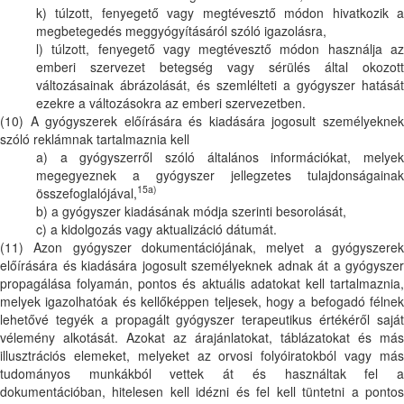
k) túlzott, fenyegető vagy megtévesztő módon hivatkozik a
megbetegedés meggyógyításáról szóló igazolásra,
l) túlzott, fenyegető vagy megtévesztő módon használja az
emberi szervezet betegség vagy sérülés által okozott
változásainak ábrázolását, és szemlélteti a gyógyszer hatását
ezekre a változásokra az emberi szervezetben.
(10) A gyógyszerek előírására és kiadására jogosult személyeknek
szóló reklámnak tartalmaznia kell
a) a gyógyszerről szóló általános információkat, melyek
megegyeznek a gyógyszer jellegzetes tulajdonságainak
15a)
összefoglalójával,
b) a gyógyszer kiadásának módja szerinti besorolását,
c) a kidolgozás vagy aktualizáció dátumát.
(11) Azon gyógyszer dokumentációjának, melyet a gyógyszerek
előírására és kiadására jogosult személyeknek adnak át a gyógyszer
propagálása folyamán, pontos és aktuális adatokat kell tartalmaznia,
melyek igazolhatóak és kellőképpen teljesek, hogy a befogadó félnek
lehetővé tegyék a propagált gyógyszer terapeutikus értékéről saját
vélemény alkotását. Azokat az árajánlatokat, táblázatokat és más
illusztrációs elemeket, melyeket az orvosi folyóiratokból vagy más
tudományos munkákból vettek át és használtak fel a
dokumentációban, hitelesen kell idézni és fel kell tüntetni a pontos