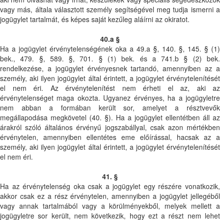
vagy más, általa választott személy segítségével meg tudja ismerni a
jogügylet tartalmát, és képes saját kezűleg aláírni az okiratot.
40.a §
Ha a jogügylet érvénytelenségének oka a 49.a §, 140. §, 145. § (1)
bek., 479. §, 589. §, 701. § (1) bek. és a 741.b § (2) bek.
rendelkezése, a jogügylet érvényesnek tartandó, amennyiben az a
személy, aki ilyen jogügylet által érintett, a jogügylet érvénytelenítését
el nem éri. Az érvénytelenítést nem érheti el az, aki az
érvénytelenséget maga okozta. Ugyanez érvényes, ha a jogügyletre
nem abban a formában került sor, amelyet a résztvevők
megállapodása megkövetel (40. §). Ha a jogügylet ellentétben áll az
árakról szóló általános érvényű jogszabállyal, csak azon mértékben
érvénytelen, amennyiben ellentétes eme előírással, hacsak az a
személy, aki ilyen jogügylet által érintett, a jogügylet érvénytelenítését
el nem éri.
41. §
Ha az érvénytelenség oka csak a jogügylet egy részére vonatkozik,
akkor csak ez a rész érvénytelen, amennyiben a jogügylet jellegéből
vagy annak tartalmából vagy a körülményekből, melyek mellett a
jogügyletre sor került, nem következik, hogy ezt a részt nem lehet