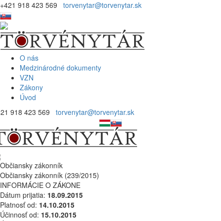
+421 918 423 569
torvenytar@torvenytar.sk
O nás
Medzinárodné dokumenty
VZN
Zákony
Úvod
421 918 423 569
torvenytar@torvenytar.sk
Občiansky zákonník
Občiansky zákonník (239/2015)
INFORMÁCIE O ZÁKONE
Dátum prijatia:
18.09.2015
Platnosť od:
14.10.2015
Účinnosť od:
15.10.2015