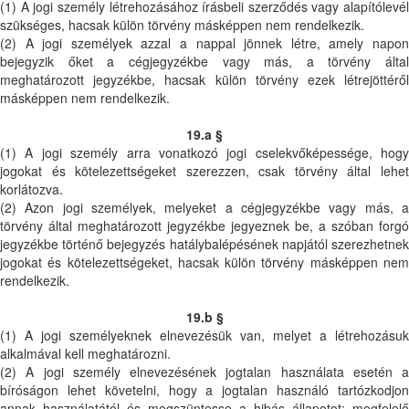
(1) A jogi személy létrehozásához írásbeli szerződés vagy alapítólevél
szükséges, hacsak külön törvény másképpen nem rendelkezik.
(2) A jogi személyek azzal a nappal jönnek létre, amely napon
bejegyzik őket a cégjegyzékbe vagy más, a törvény által
meghatározott jegyzékbe, hacsak külön törvény ezek létrejöttéről
másképpen nem rendelkezik.
19.a §
(1) A jogi személy arra vonatkozó jogi cselekvőképessége, hogy
jogokat és kötelezettségeket szerezzen, csak törvény által lehet
korlátozva.
(2) Azon jogi személyek, melyeket a cégjegyzékbe vagy más, a
törvény által meghatározott jegyzékbe jegyeznek be, a szóban forgó
jegyzékbe történő bejegyzés hatálybalépésének napjától szerezhetnek
jogokat és kötelezettségeket, hacsak külön törvény másképpen nem
rendelkezik.
19.b §
(1) A jogi személyeknek elnevezésük van, melyet a létrehozásuk
alkalmával kell meghatározni.
(2) A jogi személy elnevezésének jogtalan használata esetén a
bíróságon lehet követelni, hogy a jogtalan használó tartózkodjon
annak használatától és megszüntesse a hibás állapotot; megfelelő