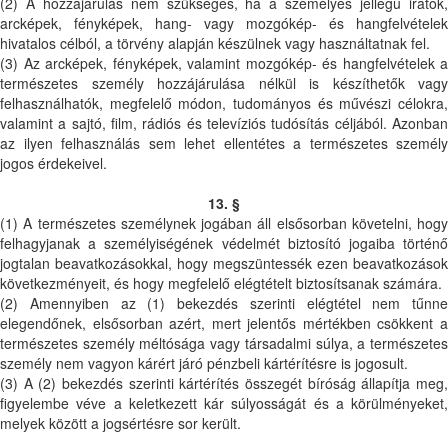
(2) A hozzájárulás nem szükséges, ha a személyes jellegű iratok,
arcképek, fényképek, hang- vagy mozgókép- és hangfelvételek
hivatalos célból, a törvény alapján készülnek vagy használtatnak fel.
(3) Az arcképek, fényképek, valamint mozgókép- és hangfelvételek a
természetes személy hozzájárulása nélkül is készíthetők vagy
felhasználhatók, megfelelő módon, tudományos és művészi célokra,
valamint a sajtó, film, rádiós és televíziós tudósítás céljából. Azonban
az ilyen felhasználás sem lehet ellentétes a természetes személy
jogos érdekeivel.
13. §
(1) A természetes személynek jogában áll elsősorban követelni, hogy
felhagyjanak a személyiségének védelmét biztosító jogaiba történő
jogtalan beavatkozásokkal, hogy megszüntessék ezen beavatkozások
következményeit, és hogy megfelelő elégtételt biztosítsanak számára.
(2) Amennyiben az (1) bekezdés szerinti elégtétel nem tűnne
elegendőnek, elsősorban azért, mert jelentős mértékben csökkent a
természetes személy méltósága vagy társadalmi súlya, a természetes
személy nem vagyon kárért járó pénzbeli kártérítésre is jogosult.
(3) A (2) bekezdés szerinti kártérítés összegét bíróság állapítja meg,
figyelembe véve a keletkezett kár súlyosságát és a körülményeket,
melyek között a jogsértésre sor került.