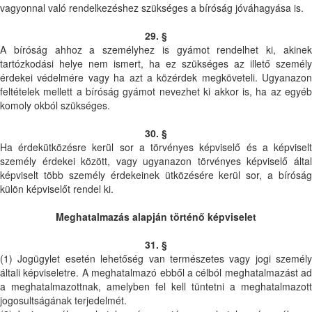
vagyonnal való rendelkezéshez szükséges a bíróság jóváhagyása is.
29. §
A bíróság ahhoz a személyhez is gyámot rendelhet ki, akinek
tartózkodási helye nem ismert, ha ez szükséges az illető személy
érdekei védelmére vagy ha azt a közérdek megköveteli. Ugyanazon
feltételek mellett a bíróság gyámot nevezhet ki akkor is, ha az egyéb
komoly okból szükséges.
30. §
Ha érdekütközésre kerül sor a törvényes képviselő és a képviselt
személy érdekei között, vagy ugyanazon törvényes képviselő által
képviselt több személy érdekeinek ütközésére kerül sor, a bíróság
külön képviselőt rendel ki.
Meghatalmazás alapján történő képviselet
31. §
(1) Jogügylet esetén lehetőség van természetes vagy jogi személy
általi képviseletre. A meghatalmazó ebből a célból meghatalmazást ad
a meghatalmazottnak, amelyben fel kell tüntetni a meghatalmazott
jogosultságának terjedelmét.