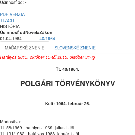
Účinnosť do:
-
PDF VERZIA
TLAČIŤ
HISTÓRIA
Účinnosť od
Novela
Zákon
01.04.1964
40/1964
MAĎARSKÉ ZNENIE
SLOVENSKÉ ZNENIE
Hatályos 2015. október 15-től 2015. október 31-ig
Tt. 40/1964.
POLGÁRI TÖRVÉNYKÖNYV
Kelt: 1964. február 26.
Módosítva:
Tt. 58/1969., hatályos 1969. július 1-től
Tt. 131/1982., hatályos 1983. január 1-től