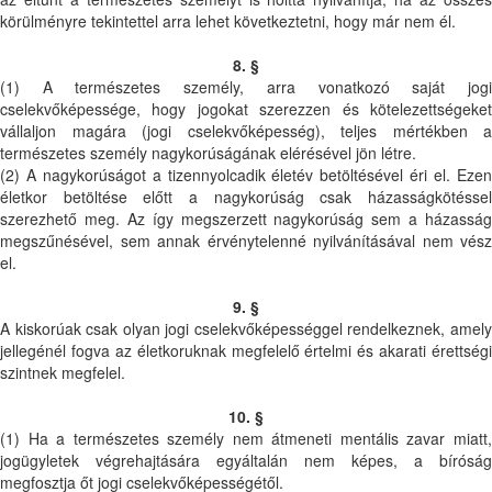
körülményre tekintettel arra lehet következtetni, hogy már nem él.
8. §
(1) A természetes személy, arra vonatkozó saját jogi
cselekvőképessége, hogy jogokat szerezzen és kötelezettségeket
vállaljon magára (jogi cselekvőképesség), teljes mértékben a
természetes személy nagykorúságának elérésével jön létre.
(2) A nagykorúságot a tizennyolcadik életév betöltésével éri el. Ezen
életkor betöltése előtt a nagykorúság csak házasságkötéssel
szerezhető meg. Az így megszerzett nagykorúság sem a házasság
megszűnésével, sem annak érvénytelenné nyilvánításával nem vész
el.
9. §
A kiskorúak csak olyan jogi cselekvőképességgel rendelkeznek, amely
jellegénél fogva az életkoruknak megfelelő értelmi és akarati érettségi
szintnek megfelel.
10. §
(1) Ha a természetes személy nem átmeneti mentális zavar miatt,
jogügyletek végrehajtására egyáltalán nem képes, a bíróság
megfosztja őt jogi cselekvőképességétől.