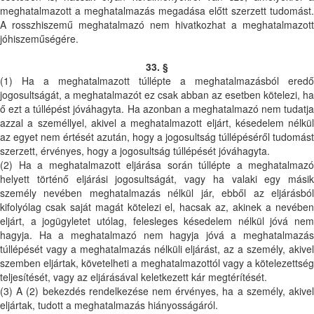
meghatalmazott a meghatalmazás megadása előtt szerzett tudomást.
A rosszhiszemű meghatalmazó nem hivatkozhat a meghatalmazott
jóhiszeműségére.
33. §
(1) Ha a meghatalmazott túllépte a meghatalmazásból eredő
jogosultságát, a meghatalmazót ez csak abban az esetben kötelezi, ha
ő ezt a túllépést jóváhagyta. Ha azonban a meghatalmazó nem tudatja
azzal a személlyel, akivel a meghatalmazott eljárt, késedelem nélkül
az egyet nem értését azután, hogy a jogosultság túllépéséről tudomást
szerzett, érvényes, hogy a jogosultság túllépését jóváhagyta.
(2) Ha a meghatalmazott eljárása során túllépte a meghatalmazó
helyett történő eljárási jogosultságát, vagy ha valaki egy másik
személy nevében meghatalmazás nélkül jár, ebből az eljárásból
kifolyólag csak saját magát kötelezi el, hacsak az, akinek a nevében
eljárt, a jogügyletet utólag, felesleges késedelem nélkül jóvá nem
hagyja. Ha a meghatalmazó nem hagyja jóvá a meghatalmazás
túllépését vagy a meghatalmazás nélküli eljárást, az a személy, akivel
szemben eljártak, követelheti a meghatalmazottól vagy a kötelezettség
teljesítését, vagy az eljárásával keletkezett kár megtérítését.
(3) A (2) bekezdés rendelkezése nem érvényes, ha a személy, akivel
eljártak, tudott a meghatalmazás hiányosságáról.