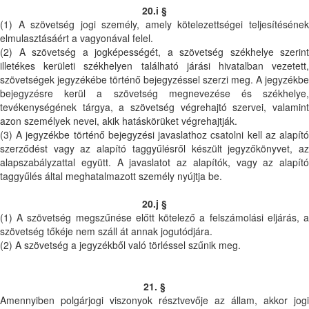
20.i §
(1) A szövetség jogi személy, amely kötelezettségei teljesítésének
elmulasztásáért a vagyonával felel.
(2) A szövetség a jogképességét, a szövetség székhelye szerint
illetékes kerületi székhelyen található járási hivatalban vezetett,
szövetségek jegyzékébe történő bejegyzéssel szerzi meg. A jegyzékbe
bejegyzésre kerül a szövetség megnevezése és székhelye,
tevékenységének tárgya, a szövetség végrehajtó szervei, valamint
azon személyek nevei, akik hatáskörüket végrehajtják.
(3) A jegyzékbe történő bejegyzési javaslathoz csatolni kell az alapító
szerződést vagy az alapító taggyűlésről készült jegyzőkönyvet, az
alapszabályzattal együtt. A javaslatot az alapítók, vagy az alapító
taggyűlés által meghatalmazott személy nyújtja be.
20.j §
(1) A szövetség megszűnése előtt kötelező a felszámolási eljárás, a
szövetség tőkéje nem száll át annak jogutódjára.
(2) A szövetség a jegyzékből való törléssel szűnik meg.
21. §
Amennyiben polgárjogi viszonyok résztvevője az állam, akkor jogi