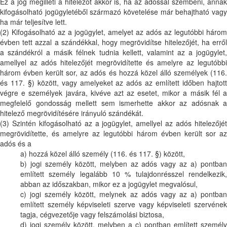
Ez a jog megilleti a hitelezőt akkor is, ha az adóssal szembeni, annak
kifogásolható jogügyletéből származó követelése már behajtható vagy
ha már teljesítve lett.
(2) Kifogásolható az a jogügylet, amelyet az adós az legutóbbi három
évben tett azzal a szándékkal, hogy megrövidítse hitelezőjét, ha erről
a szándékról a másik félnek tudnia kellett, valamint az a jogügylet,
amellyel az adós hitelezőjét megrövidítette és amelyre az legutóbbi
három évben került sor, az adós és hozzá közel álló személyek (116.
és 117. §) között, vagy amelyeket az adós az említett időben hajtott
végre e személyek javára, kivéve azt az esetet, mikor a másik fél a
megfelelő gondosság mellett sem ismerhette akkor az adósnak a
hitelező megrövidítésére irányuló szándékát.
(3) Szintén kifogásolható az a jogügylet, amellyel az adós hitelezőjét
megrövidítette, és amelyre az legutóbbi három évben került sor az
adós és a
a) hozzá közel álló személy (116. és 117. §) között,
b) jogi személy között, melyben az adós vagy az a) pontban
említett személy legalább 10 % tulajdonrésszel rendelkezik,
abban az időszakban, mikor ez a jogügylet megvalósul,
c) jogi személy között, melynek az adós vagy az a) pontban
említett személy képviseleti szerve vagy képviseleti szervének
tagja, cégvezetője vagy felszámolási biztosa,
d) jogi személy között, melyben a c) pontban említett személy