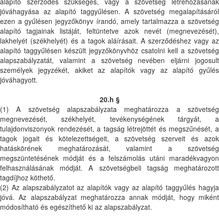
alapító szerződés szükséges, vagy a szövetség létrehozásának
jóváhagyása az alapító taggyűlésen. A szövetség megalapításáról
ezen a gyűlésen jegyzőkönyv írandó, amely tartalmazza a szövetség
alapító tagjainak listáját, feltüntetve azok nevét (megnevezését),
lakhelyét (székhelyét) és a tagok aláírásait. A szerződéshez vagy az
alapító taggyűlésen készült jegyzőkönyvhöz csatolni kell a szövetség
alapszabályzatát, valamint a szövetség nevében eljárni jogosult
személyek jegyzékét, akiket az alapítók vagy az alapító gyűlés
jóváhagyott.
20.h §
(1) A szövetség alapszabályzata meghatározza a szövetség
megnevezését, székhelyét, tevékenységének tárgyát, a
tulajdonviszonyok rendezését, a tagság létrejöttét és megszűnését, a
tagok jogait és kötelezettségeit, a szövetség szerveit és azok
hatáskörének meghatározását, valamint a szövetség
megszüntetésének módját és a felszámolás utáni maradékvagyon
felhasználásának módját. A szövetségbeli tagság meghatározott
tagdíjhoz köthető.
(2) Az alapszabályzatot az alapítók vagy az alapító taggyűlés hagyja
jóvá. Az alapszabályzat meghatározza annak módját, hogy miként
módosítható és egészíthető ki az alapszabályzat.