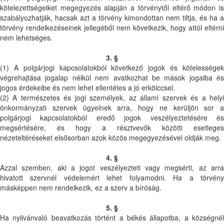
kötelezettségeiket megegyezés alapján a törvénytől eltérő módon is
szabályozhatják, hacsak azt a törvény kimondottan nem tiltja, és ha a
törvény rendelkezéseinek jellegéből nem következik, hogy attól eltérni
nem lehetséges.
3. §
(1) A polgárjogi kapcsolatokból következő jogok és kötelességek
végrehajtása jogalap nélkül nem avatkozhat be mások jogaiba és
jogos érdekeibe és nem lehet ellentétes a jó erkölccsel.
(2) A természetes és jogi személyek, az állami szervek és a helyi
önkormányzati szervek ügyelnek arra, hogy ne kerüljön sor a
polgárjogi kapcsolatokból eredő jogok veszélyeztetésére és
megsértésére, és hogy a résztvevők közötti esetleges
nézeteltéréseket elsősorban azok közös megegyezésével oldják meg.
4. §
Azzal szemben, aki a jogot veszélyezteti vagy megsérti, az arra
hivatott szervnél védelemért lehet folyamodni. Ha a törvény
másképpen nem rendelkezik, ez a szerv a bíróság.
5. §
Ha nyilvánvaló beavatkozás történt a békés állapotba, a községnél