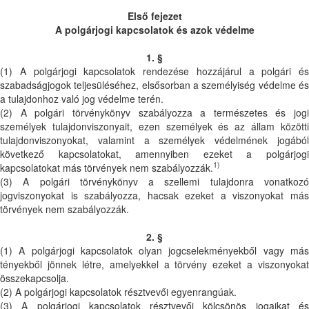
Első fejezet
A polgárjogi kapcsolatok és azok védelme
1. §
(1) A polgárjogi kapcsolatok rendezése hozzájárul a polgári és
szabadságjogok teljesüléséhez, elsősorban a személyiség védelme és
a tulajdonhoz való jog védelme terén.
(2) A polgári törvénykönyv szabályozza a természetes és jogi
személyek tulajdonviszonyait, ezen személyek és az állam közötti
tulajdonviszonyokat, valamint a személyek védelmének jogából
következő kapcsolatokat, amennyiben ezeket a polgárjogi
1)
kapcsolatokat más törvények nem szabályozzák.
(3) A polgári törvénykönyv a szellemi tulajdonra vonatkozó
jogviszonyokat is szabályozza, hacsak ezeket a viszonyokat más
törvények nem szabályozzák.
2. §
(1) A polgárjogi kapcsolatok olyan jogcselekményekből vagy más
tényekből jönnek létre, amelyekkel a törvény ezeket a viszonyokat
összekapcsolja.
(2) A polgárjogi kapcsolatok résztvevői egyenrangúak.
(3) A polgárjogi kapcsolatok résztvevői kölcsönös jogaikat és