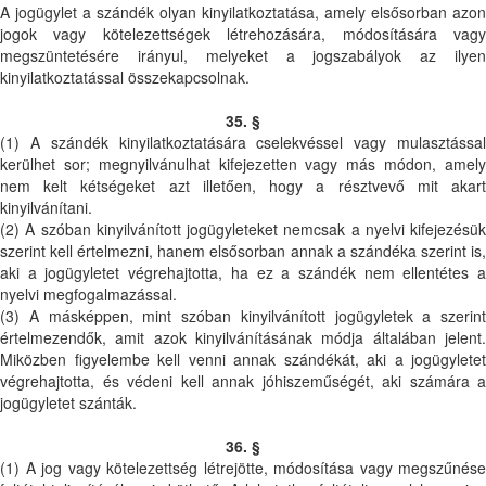
A jogügylet a szándék olyan kinyilatkoztatása, amely elsősorban azon
jogok vagy kötelezettségek létrehozására, módosítására vagy
megszüntetésére irányul, melyeket a jogszabályok az ilyen
kinyilatkoztatással összekapcsolnak.
35. §
(1) A szándék kinyilatkoztatására cselekvéssel vagy mulasztással
kerülhet sor; megnyilvánulhat kifejezetten vagy más módon, amely
nem kelt kétségeket azt illetően, hogy a résztvevő mit akart
kinyilvánítani.
(2) A szóban kinyilvánított jogügyleteket nemcsak a nyelvi kifejezésük
szerint kell értelmezni, hanem elsősorban annak a szándéka szerint is,
aki a jogügyletet végrehajtotta, ha ez a szándék nem ellentétes a
nyelvi megfogalmazással.
(3) A másképpen, mint szóban kinyilvánított jogügyletek a szerint
értelmezendők, amit azok kinyilvánításának módja általában jelent.
Miközben figyelembe kell venni annak szándékát, aki a jogügyletet
végrehajtotta, és védeni kell annak jóhiszeműségét, aki számára a
jogügyletet szánták.
36. §
(1) A jog vagy kötelezettség létrejötte, módosítása vagy megszűnése