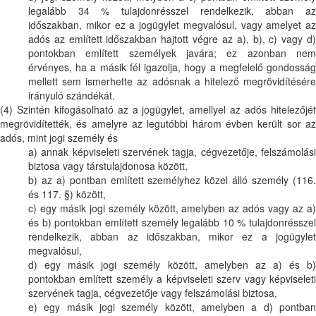
legalább 34 % tulajdonrésszel rendelkezik, abban az
időszakban, mikor ez a jogügylet megvalósul, vagy amelyet az
adós az említett időszakban hajtott végre az a), b), c) vagy d)
pontokban említett személyek javára; ez azonban nem
érvényes, ha a másik fél igazolja, hogy a megfelelő gondosság
mellett sem ismerhette az adósnak a hitelező megrövidítésére
irányuló szándékát.
(4) Szintén kifogásolható az a jogügylet, amellyel az adós hitelezőjét
megrövidítették, és amelyre az legutóbbi három évben került sor az
adós, mint jogi személy és
a) annak képviseleti szervének tagja, cégvezetője, felszámolási
biztosa vagy társtulajdonosa között,
b) az a) pontban említett személyhez közel álló személy (116.
és 117. §) között,
c) egy másik jogi személy között, amelyben az adós vagy az a)
és b) pontokban említett személy legalább 10 % tulajdonrésszel
rendelkezik, abban az időszakban, mikor ez a jogügylet
megvalósul,
d) egy másik jogi személy között, amelyben az a) és b)
pontokban említett személy a képviseleti szerv vagy képviseleti
szervének tagja, cégvezetője vagy felszámolási biztosa,
e) egy másik jogi személy között, amelyben a d) pontban