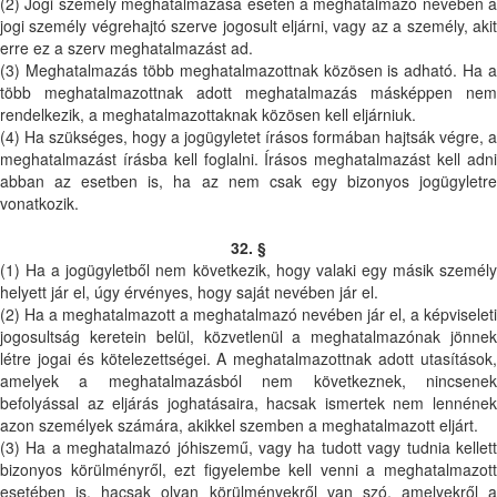
(2) Jogi személy meghatalmazása esetén a meghatalmazó nevében a
jogi személy végrehajtó szerve jogosult eljárni, vagy az a személy, akit
erre ez a szerv meghatalmazást ad.
(3) Meghatalmazás több meghatalmazottnak közösen is adható. Ha a
több meghatalmazottnak adott meghatalmazás másképpen nem
rendelkezik, a meghatalmazottaknak közösen kell eljárniuk.
(4) Ha szükséges, hogy a jogügyletet írásos formában hajtsák végre, a
meghatalmazást írásba kell foglalni. Írásos meghatalmazást kell adni
abban az esetben is, ha az nem csak egy bizonyos jogügyletre
vonatkozik.
32. §
(1) Ha a jogügyletből nem következik, hogy valaki egy másik személy
helyett jár el, úgy érvényes, hogy saját nevében jár el.
(2) Ha a meghatalmazott a meghatalmazó nevében jár el, a képviseleti
jogosultság keretein belül, közvetlenül a meghatalmazónak jönnek
létre jogai és kötelezettségei. A meghatalmazottnak adott utasítások,
amelyek a meghatalmazásból nem következnek, nincsenek
befolyással az eljárás joghatásaira, hacsak ismertek nem lennének
azon személyek számára, akikkel szemben a meghatalmazott eljárt.
(3) Ha a meghatalmazó jóhiszemű, vagy ha tudott vagy tudnia kellett
bizonyos körülményről, ezt figyelembe kell venni a meghatalmazott
esetében is, hacsak olyan körülményekről van szó, amelyekről a