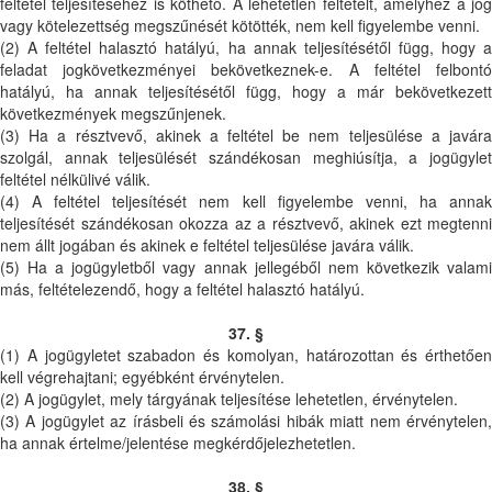
feltétel teljesítéséhez is köthető. A lehetetlen feltételt, amelyhez a jog
vagy kötelezettség megszűnését kötötték, nem kell figyelembe venni.
(2) A feltétel halasztó hatályú, ha annak teljesítésétől függ, hogy a
feladat jogkövetkezményei bekövetkeznek-e. A feltétel felbontó
hatályú, ha annak teljesítésétől függ, hogy a már bekövetkezett
következmények megszűnjenek.
(3) Ha a résztvevő, akinek a feltétel be nem teljesülése a javára
szolgál, annak teljesülését szándékosan meghiúsítja, a jogügylet
feltétel nélkülivé válik.
(4) A feltétel teljesítését nem kell figyelembe venni, ha annak
teljesítését szándékosan okozza az a résztvevő, akinek ezt megtenni
nem állt jogában és akinek e feltétel teljesülése javára válik.
(5) Ha a jogügyletből vagy annak jellegéből nem következik valami
más, feltételezendő, hogy a feltétel halasztó hatályú.
37. §
(1) A jogügyletet szabadon és komolyan, határozottan és érthetően
kell végrehajtani; egyébként érvénytelen.
(2) A jogügylet, mely tárgyának teljesítése lehetetlen, érvénytelen.
(3) A jogügylet az írásbeli és számolási hibák miatt nem érvénytelen,
ha annak értelme/jelentése megkérdőjelezhetetlen.
38. §