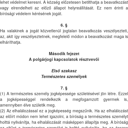
lehet védelmet keresni. A község előzetesen betilthatja a beavatkozást
vagy elrendelheti az előző állapot helyreállítását. Ez nem érinti a
bírósági védelem kérésének jogát.
6. §
Ha valakinek a jogát közvetlenül jogtalan beavatkozás veszélyezteti,
az, akit így veszélyeztetnek, megfelelő módon a beavatkozást maga is
elháríthatja.
Második fejezet
A polgárjogi kapcsolatok résztvevői
Első szakasz
Természetes személyek
7. §
(1) A természetes személy jogképessége születésével jön létre. Ezzel
a jogképességgel rendelkezik a megfogamzott gyermek is,
amennyiben élve születik meg.
(2) Az elhalálozással ez a jogképesség megszűnik. Ha az elhalálozást
az előírt módon nem lehet igazolni, a bíróság a természetes személyt
holttá nyilvánítja, ha elhalálozását másképpen állapítja meg. A bíróság
az eltűnt a természetes személyt is holttá nyilvánítja, ha az összes