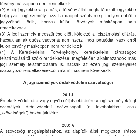
törvény másképpen nem rendelkezik.
(2) A cégjegyzékbe vagy más, a törvény által meghatározott jegyzékbe
bejegyzett jogi személy, azzal a nappal szűnik meg, melyen ebből a
jegyzékből törlik, hacsak külön törvények másképpen nem
rendelkeznek.
(3) A jogi személy megszűnése előtt kötelező a felszámolási eljárás,
hacsak annak egész vagyonát nem szerzi meg jogutódja, vagy erről
külön törvény másképpen nem rendelkezik.
(4) A Kereskedelmi Törvénykönyv, kereskedelmi társaságok
felszámolásáról szóló rendelkezései megfelelően alkalmazandók más
jogi személy felszámolására is, hacsak az ezen jogi személyeket
szabályozó rendelkezésekből valami más nem következik.
A jogi személyek érdekvédelmi szövetségei
20.f §
Érdekeik védelmére vagy egyéb céljaik elérésére a jogi személyek jogi
személyek érdekvédelmi szövetségeit (a továbbiakban csak
„szövetségek”) hozhatják létre.
20.g §
A szövetség megalapításához, az alapítók által megkötött, írásos