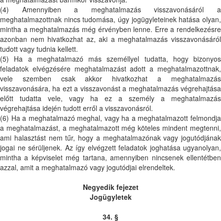
(4) Amennyiben a meghatalmazás visszavonásáról a
meghatalmazottnak nincs tudomása, úgy jogügyleteinek hatása olyan,
mintha a meghatalmazás még érvényben lenne. Erre a rendelkezésre
azonban nem hivatkozhat az, aki a meghatalmazás visszavonásáról
tudott vagy tudnia kellett.
(5) Ha a meghatalmazó más személlyel tudatta, hogy bizonyos
feladatok elvégzésére meghatalmazást adott a meghatalmazottnak,
vele szemben csak akkor hivatkozhat a meghatalmazás
visszavonására, ha ezt a visszavonást a meghatalmazás végrehajtása
előtt tudatta vele, vagy ha ez a személy a meghatalmazás
végrehajtása idején tudott erről a visszavonásról.
(6) Ha a meghatalmazó meghal, vagy ha a meghatalmazott felmondja
a meghatalmazást, a meghatalmazott még köteles mindent megtenni,
ami halasztást nem tűr, hogy a meghatalmazónak vagy jogutódjának
jogai ne sérüljenek. Az így elvégzett feladatok joghatása ugyanolyan,
mintha a képviselet még tartana, amennyiben nincsenek ellentétben
azzal, amit a meghatalmazó vagy jogutódjai elrendeltek.
Negyedik fejezet
Jogügyletek
34. §