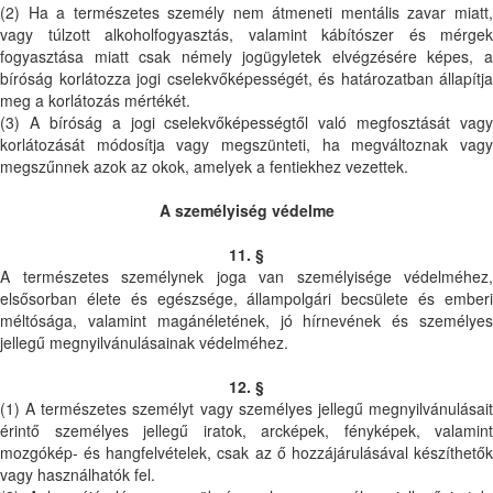
(2) Ha a természetes személy nem átmeneti mentális zavar miatt,
vagy túlzott alkoholfogyasztás, valamint kábítószer és mérgek
fogyasztása miatt csak némely jogügyletek elvégzésére képes, a
bíróság korlátozza jogi cselekvőképességét, és határozatban állapítja
meg a korlátozás mértékét.
(3) A bíróság a jogi cselekvőképességtől való megfosztását vagy
korlátozását módosítja vagy megszünteti, ha megváltoznak vagy
megszűnnek azok az okok, amelyek a fentiekhez vezettek.
A személyiség védelme
11. §
A természetes személynek joga van személyisége védelméhez,
elsősorban élete és egészsége, állampolgári becsülete és emberi
méltósága, valamint magánéletének, jó hírnevének és személyes
jellegű megnyilvánulásainak védelméhez.
12. §
(1) A természetes személyt vagy személyes jellegű megnyilvánulásait
érintő személyes jellegű iratok, arcképek, fényképek, valamint
mozgókép- és hangfelvételek, csak az ő hozzájárulásával készíthetők
vagy használhatók fel.