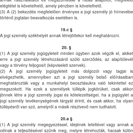
elégtétel is követelhető, amely pénzben is követelhető.
(3) A (2) bekezdés megfelelően érvényes a jogi személy jó hírnevébe
történő jogtalan beavatkozás esetében is.
19.c §
A jogi személy székhelyét annak létrejöttekor kell meghatározni.
20. §
(1) A jogi személy jogügyleteit minden ügyben azok végzik el, akiket
erre a jogi személy létrehozásáról szóló szerződés, az alapítólevél
vagy a törvény feljogosít (képviseleti szervek).
(2) A jogi személy jogügyleteit más dolgozói vagy tagjai is
elvégezhetik, amennyiben azt a jogi személy belső előírásaiban
meghatározták vagy a munkahelyi beosztásukra való tekintettel ez
megszokott. Ha ezek a személyek túllépik jogkörüket, csak akkor
jönnek létre a jogi személy jogai és kötelezettségei, ha a jogügylet a
jogi személy tevékenységének tárgyát érinti, és csak akkor, ha olyan
túllépésről van szó, amelyről a másik résztvevő nem tudhatott.
20.a §
(1) A jogi személy megegyezéssel, idejének leteltével vagy annak a
célnak a teljesítésével szűnik meg, melyre létrehozták, hacsak külön