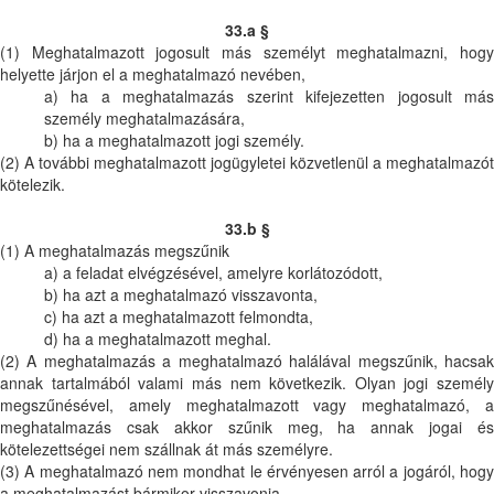
33.a §
(1) Meghatalmazott jogosult más személyt meghatalmazni, hogy
helyette járjon el a meghatalmazó nevében,
a) ha a meghatalmazás szerint kifejezetten jogosult más
személy meghatalmazására,
b) ha a meghatalmazott jogi személy.
(2) A további meghatalmazott jogügyletei közvetlenül a meghatalmazót
kötelezik.
33.b §
(1) A meghatalmazás megszűnik
a) a feladat elvégzésével, amelyre korlátozódott,
b) ha azt a meghatalmazó visszavonta,
c) ha azt a meghatalmazott felmondta,
d) ha a meghatalmazott meghal.
(2) A meghatalmazás a meghatalmazó halálával megszűnik, hacsak
annak tartalmából valami más nem következik. Olyan jogi személy
megszűnésével, amely meghatalmazott vagy meghatalmazó, a
meghatalmazás csak akkor szűnik meg, ha annak jogai és
kötelezettségei nem szállnak át más személyre.
(3) A meghatalmazó nem mondhat le érvényesen arról a jogáról, hogy
a meghatalmazást bármikor visszavonja.