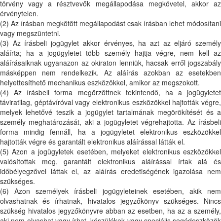
törvény vagy a résztvevők megállapodása megkövetel, akkor az
érvénytelen.
(2) Az írásban megkötött megállapodást csak írásban lehet módosítani
vagy megszüntetni.
(3) Az írásbeli jogügylet akkor érvényes, ha azt az eljáró személy
aláírta; ha a jogügyletet több személy hajtja végre, nem kell az
aláírásaiknak ugyanazon az okiraton lenniük, hacsak erről jogszabály
másképpen nem rendelkezik. Az aláírás azokban az esetekben
helyettesíthető mechanikus eszközökkel, amikor az megszokott.
(4) Az írásbeli forma megőrzöttnek tekintendő, ha a jogügyletet
táviratilag, géptávíróval vagy elektronikus eszközökkel hajtották végre,
melyek lehetővé teszik a jogügylet tartalmának megörökítését és a
személy meghatározását, aki a jogügyletet végrehajtotta. Az írásbeli
forma mindig fennáll, ha a jogügyletet elektronikus eszközökkel
hajtották végre és garantált elektronikus aláírással látták el.
(5) Azon a jogügyletek esetében, melyeket elektronikus eszközökkel
valósítottak meg, garantált elektronikus aláírással írtak alá és
időbélyegzővel láttak el, az aláírás eredetiségének igazolása nem
szükséges.
(6) Azon személyek írásbeli jogügyleteinek esetében, akik nem
olvashatnak és írhatnak, hivatalos jegyzőkönyv szükséges. Nincs
szükség hivatalos jegyzőkönyvre abban az esetben, ha az a személy,
aki nem olvashat vagy írhat, készülékek vagy speciális segédeszközök