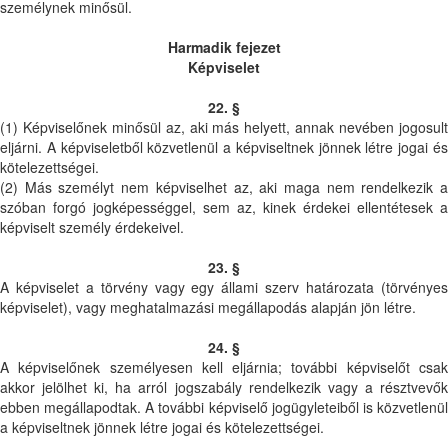
személynek minősül.
Harmadik fejezet
Képviselet
22. §
(1) Képviselőnek minősül az, aki más helyett, annak nevében jogosult
eljárni. A képviseletből közvetlenül a képviseltnek jönnek létre jogai és
kötelezettségei.
(2) Más személyt nem képviselhet az, aki maga nem rendelkezik a
szóban forgó jogképességgel, sem az, kinek érdekei ellentétesek a
képviselt személy érdekeivel.
23. §
A képviselet a törvény vagy egy állami szerv határozata (törvényes
képviselet), vagy meghatalmazási megállapodás alapján jön létre.
24. §
A képviselőnek személyesen kell eljárnia; további képviselőt csak
akkor jelölhet ki, ha arról jogszabály rendelkezik vagy a résztvevők
ebben megállapodtak. A további képviselő jogügyleteiből is közvetlenül
a képviseltnek jönnek létre jogai és kötelezettségei.