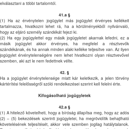
elválasztani a többi tartalomtól.
41.a §
(1) Ha az érvénytelen jogügylet más jogügylet érvényes kellékeit
tartalmazza, hivatkozni lehet rá, ha a körülményekből nyilvánvaló,
hogy az eljáró személy szándékát fejezi ki.
(2) Ha egy jogügylettel egy másik jogügyletet akarnak lefedni, ez a
másik jogügylet akkor érvényes, ha megfelel a résztvevők
szándékának, és ha annak minden alaki kelléke teljesítve van. Az ilyen
jogügylet érvénytelenségére nem lehet hivatkozni olyan résztvevővel
szemben, aki azt le nem fedettnek vélte.
42. §
Ha a jogügylet érvénytelensége miatt kár keletkezik, a jelen törvény
kártérítési felelősségről szóló rendelkezései szerint kell felelni érte.
Kifogásolható jogügyletek
42.a §
(1) A hitelező követelheti, hogy a bíróság állapítsa meg, hogy az adós
(2) – (5) bekezdések szerinti jogügyletei, ha megrövidítik behajtható
követelésének teljesítését, akkor vele szemben jogilag hatálytalanok.