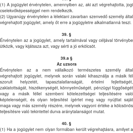
(1) A jogügylet érvénytelen, amennyiben az, aki azt végrehajtotta, jogi
cselekvőképességgel nem rendelkezik.
(2) Ugyanúgy érvénytelen a lélektani zavarban szenvedő személy által
végrehajtott jogügylet, amely őt erre a jogügyletre alkalmatlanná teszi.
39. §
Érvénytelen az a jogügylet, amely tartalmával vagy céljával törvénybe
ütközik, vagy kijátssza azt, vagy sérti a jó erkölcsöt.
39.a §
Az uzsora
Érvénytelen az a nem vállalkozó természetes személy által
végrehajtott jogügylet, melynek során valaki kihasználja a másik fél
szorult helyzetét, tapasztalatlanságát, értelmi fejlettségét,
zaklatottságát, hiszékenységét, könnyelműségét, pénzügyi függőségét
vagy a másik féllel szembeni kötelezettségei teljesítésére való
képtelenségét, és olyan teljesítést ígértet meg vagy nyújttat saját
maga vagy más személy részére, melynek vagyoni értéke a kölcsönös
teljesítésre való tekintettel durva aránytalanságot mutat.
40. §
(1) Ha a jogügylet nem olyan formában került végrehajtásra, amilyet a