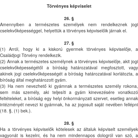
Törvényes képviselet
26. §
Amennyiben a természetes személyek nem rendelkeznek jogi
cselekvőképességgel, helyettük a törvényes képviselőik járnak el.
27. §
(1) Arról, hogy ki a kiskorú gyermek törvényes képviselője, a
Családjogi Törvény rendelkezik.
(2) Annak a természetes személynek a törvényes képviselője, akit jogi
cselekvőképességétől a bíróság határozatával megfosztott, vagy
akinek jogi cselekvőképességét a bíróság határozatával korlátozta, a
bíróság által meghatározott gyám.
(3) Ha nem nevezhető ki gyámnak a természetes személy rokona,
sem más személy, aki teljesíti a gyám kinevezésére vonatkozó
feltételeket, a bíróság egy helyi önkormányzati szervet, esetleg annak
intézményét nevezi ki gyámnak, ha az jogosult saját nevében fellépni
(18. §, (1) bek.).
28. §
Ha a törvényes képviselők kötelesek az általuk képviselt személyek
vagyonát is kezelni, és ha nem mindennapos dologról van szó, a