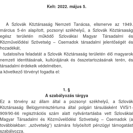
Kelt: 2022. május 5.
A Szlovák Köztársaság Nemzeti Tanácsa, elismerve az 1949
március 5-én alapított, pozsonyi székhelyű, a Szlovák Köztársaság
egész területén működő Szlovákiai Magyar Társadalmi és
Közművelődési Szövetség – Csemadok társadalmi jelentőségét és
hozadékát,
tudatosítva feladatát a Szlovák Köztársaság területén élő magyaro
nemzeti identitásának, kultúrájának és összetartozásának terén, és
társadalmi érdekeik védelmében,
a következő törvényt fogadta el:
1. §
A szabályozás tárgya
Ez a törvény az állam által a pozsonyi székhelyű, a Szlovák
Köztársaság Belügyminisztériuma által polgári társulásként VVS/1-
909/90-66 regisztrációs szám alatt nyilvántartásba vett Szlovákiai
Magyar Társadalmi és Közművelődési Szövetség – Csemadok (a
továbbiakban: „szövetség”) számára folyósított pénzügyi támogatást
szabályozza.