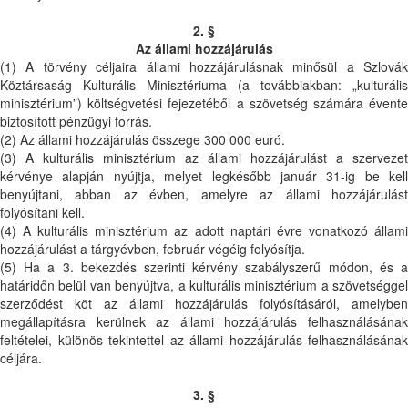
2. §
Az állami hozzájárulás
(1) A törvény céljaira állami hozzájárulásnak minősül a Szlovák
Köztársaság Kulturális Minisztériuma (a továbbiakban: „kulturális
minisztérium”) költségvetési fejezetéből a szövetség számára évente
biztosított pénzügyi forrás.
(2) Az állami hozzájárulás összege 300 000 euró.
(3) A kulturális minisztérium az állami hozzájárulást a szervezet
kérvénye alapján nyújtja, melyet legkésőbb január 31-ig be kell
benyújtani, abban az évben, amelyre az állami hozzájárulást
folyósítani kell.
(4) A kulturális minisztérium az adott naptári évre vonatkozó állami
hozzájárulást a tárgyévben, február végéig folyósítja.
(5) Ha a 3. bekezdés szerinti kérvény szabályszerű módon, és a
határidőn belül van benyújtva, a kulturális minisztérium a szövetséggel
szerződést köt az állami hozzájárulás folyósításáról, amelyben
megállapításra kerülnek az állami hozzájárulás felhasználásának
feltételei, különös tekintettel az állami hozzájárulás felhasználásának
céljára.
3. §