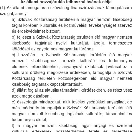
Az állami hozzájárulás felhasználásának célja
(1) Az állami támogatás a szövetség finanszírozásának támogatására
szolgál, amely
a) Szlovák Köztársaság területén a magyar nemzeti kisebbség
tagjai körében kulturális és közművelési tevékenységét szervez
és érdekvédelmet biztosít,
b) fejleszti a Szlovák Köztársaság területén élő magyar nemzeti
kisebbség tagjainak nyelvi kultúráját, ápolja természetes
kötődését az egyetemes magyar kultúrához,
c) hozzájárul a Szlovák Köztársaság területén élő magyar
nemzeti kisebbséghez tartozók kulturális és tudományos
életének fellendítéséhez, anyanyelvi oktatásuk javításához a
kulturális örökség megőrzése érdekében, támogatja a Szlovák
Köztársaság területén közösségekben élő magyar nemzeti
kisebbség tagjainak kapcsolattartását,
d) állást foglal az aktuális társadalmi kérdésekben, és részt vesz
azok megoldásában,
e) összefogja mindazokat, akik tevékenységükkel anyagilag, de
más módon is támogatják a Szlovák Köztársaság területén élő
magyar nemzeti kisebbség tagjainak kulturális, társadalmi és
tudományos életét,
f) a magyar nemzeti kisebbség tagjai anyagi és szellemi
kultúrája értékeinek hozzáférhetővé tétele és fejlesztése