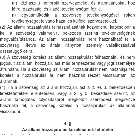
m) közhasznú nonprofit szervezeteket és alapítványokat hoz
létre, gazdasági és kiadói tevékenységet fejt ki,
n) együttműködik a szövetség tevékenységével rokon
tevékenységet folytató hazai és külföldi szervezetekkel.
(2) Az állami hozzájárulás felhasználásának közvetlenül kapcsolódnia
kell a szövetség valamely1. bekezdés szerinti tevékenységének
megvalósításához. Az állami hozzájárulás nem használható fel a
szövetség, illetve az általa irányított személy vállalkozásával
összefüggő célra.
(3) A szövetség köteles az állami hozzájárulást felhasználni, és nem
jogosult az állami hozzájárulást más természetes vagy jogi személyre
átruházni. Ha a szövetség az állami hozzájárulást nem használja fel,
köteles a hozzájárulás fel nem használt részét visszajuttatni az
államnak.
(4) Ha a szövetség az állami hozzájárulást a 2. és 3. bekezdésben
lefektetettekkel ellentétesen, vagy a 2. § 5. bekezdése szerint, az
állami támogatás folyósításáról megkötött szerződést megsértve
használja fel, a szövetség köteles a hozzájárulást az államnak
visszaadni.
4. §
Az állami hozzájárulás kezelésének feltételei