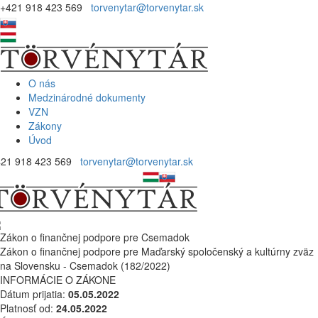
+421 918 423 569
torvenytar@torvenytar.sk
O nás
Medzinárodné dokumenty
VZN
Zákony
Úvod
421 918 423 569
torvenytar@torvenytar.sk
Zákon o finančnej podpore pre Csemadok
Zákon o finančnej podpore pre Maďarský spoločenský a kultúrny zväz
na Slovensku - Csemadok (182/2022)
INFORMÁCIE O ZÁKONE
Dátum prijatia:
05.05.2022
Platnosť od:
24.05.2022