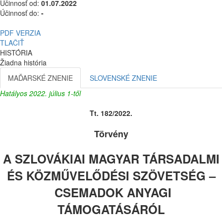
Účinnosť od:
01.07.2022
Účinnosť do:
-
PDF VERZIA
TLAČIŤ
HISTÓRIA
Žiadna história
MAĎARSKÉ ZNENIE
SLOVENSKÉ ZNENIE
Hatályos 2022. július 1-től
Tt. 182/2022.
Törvény
A SZLOVÁKIAI MAGYAR TÁRSADALMI
ÉS KÖZMŰVELŐDÉSI SZÖVETSÉG –
CSEMADOK ANYAGI
TÁMOGATÁSÁRÓL