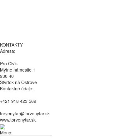
KONTAKTY
Adresa:
Pro Civis
Mýtne námestie 1
930 40
Štvrtok na Ostrove
Kontaktné údaje:
+421 918 423 569
torvenytar@torvenytar.sk
www.torvenytar.sk
Meno: