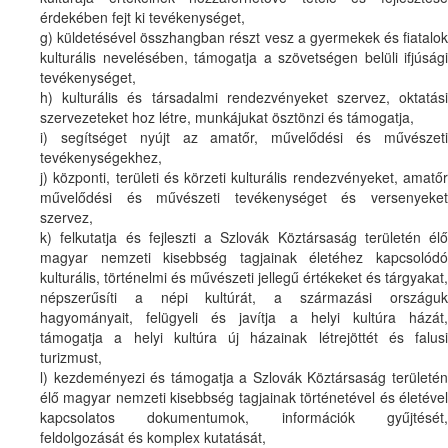
érdekében fejt ki tevékenységet,
g) küldetésével összhangban részt vesz a gyermekek és fiatalok
kulturális nevelésében, támogatja a szövetségen belüli ifjúsági
tevékenységet,
h) kulturális és társadalmi rendezvényeket szervez, oktatási
szervezeteket hoz létre, munkájukat ösztönzi és támogatja,
i) segítséget nyújt az amatőr, művelődési és művészeti
tevékenységekhez,
j) központi, területi és körzeti kulturális rendezvényeket, amatőr
művelődési és művészeti tevékenységet és versenyeket
szervez,
k) felkutatja és fejleszti a Szlovák Köztársaság területén élő
magyar nemzeti kisebbség tagjainak életéhez kapcsolódó
kulturális, történelmi és művészeti jellegű értékeket és tárgyakat,
népszerűsíti a népi kultúrát, a származási országuk
hagyományait, felügyeli és javítja a helyi kultúra házát,
támogatja a helyi kultúra új házainak létrejöttét és falusi
turizmust,
l) kezdeményezi és támogatja a Szlovák Köztársaság területén
élő magyar nemzeti kisebbség tagjainak történetével és életével
kapcsolatos dokumentumok, információk gyűjtését,
feldolgozását és komplex kutatását,