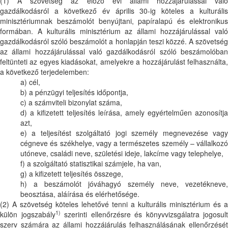
(1) A szövetség az előző évi állami hozzájárulással való
gazdálkodásról a következő év április 30-ig köteles a kulturális
minisztériumnak beszámolót benyújtani, papíralapú és elektronikus
formában. A kulturális minisztérium az állami hozzájárulással való
gazdálkodásról szóló beszámolót a honlapján teszi közzé. A szövetség
az állami hozzájárulással való gazdálkodásról szóló beszámolóban
feltünteti az egyes kiadásokat, amelyekre a hozzájárulást felhasználta,
a következő terjedelemben:
a) cél,
b) a pénzügyi teljesítés időpontja,
c) a számviteli bizonylat száma,
d) a kifizetett teljesítés leírása, amely egyértelműen azonosítja
azt,
e) a teljesítést szolgáltató jogi személy megnevezése vagy
cégneve és székhelye, vagy a természetes személy – vállalkozó
utóneve, családi neve, születési ideje, lakcíme vagy telephelye,
f) a szolgáltató statisztikai számjele, ha van,
g) a kifizetett teljesítés összege,
h) a beszámolót jóváhagyó személy neve, vezetékneve,
beosztása, aláírása és elérhetősége.
(2) A szövetség köteles lehetővé tenni a kulturális minisztérium és a
1)
külön jogszabály
szerinti ellenőrzésre és könyvvizsgálatra jogosult
szerv számára az állami hozzájárulás felhasználásának ellenőrzését