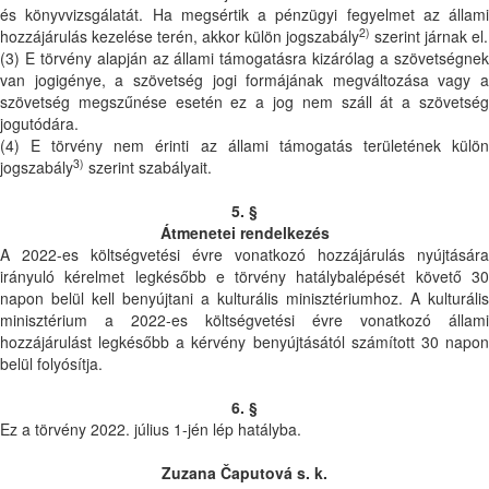
és könyvvizsgálatát. Ha megsértik a pénzügyi fegyelmet az állami
2)
hozzájárulás kezelése terén, akkor külön jogszabály
szerint járnak el.
(3) E törvény alapján az állami támogatásra kizárólag a szövetségnek
van jogigénye, a szövetség jogi formájának megváltozása vagy a
szövetség megszűnése esetén ez a jog nem száll át a szövetség
jogutódára.
(4) E törvény nem érinti az állami támogatás területének külön
3)
jogszabály
szerint szabályait.
5. §
Átmenetei rendelkezés
A 2022-es költségvetési évre vonatkozó hozzájárulás nyújtására
irányuló kérelmet legkésőbb e törvény hatálybalépését követő 30
napon belül kell benyújtani a kulturális minisztériumhoz. A kulturális
minisztérium a 2022-es költségvetési évre vonatkozó állami
hozzájárulást legkésőbb a kérvény benyújtásától számított 30 napon
belül folyósítja.
6. §
Ez a törvény 2022. július 1-jén lép hatályba.
Zuzana Čaputová s. k.