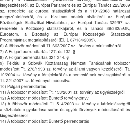
kiegészítéséről, az Európai Parlament és az Európai Tanács 223/2009
sz. rendelete az európai statisztikáról és a 1101/2008 határozat
megszüntetéséről, és a bizalmas adatok átviteléről az Európai
Közösségek Statisztikai Hivatalához, az Európai Tanács 329/97 sz.
rendelete a Közösség statisztikájáról, és a Tanács 89/382/EGK,
Euroatom, a Bizottság az Európai Közösségek Statisztikai
Programjainak megalapításáról (EU L 87/164/2009).
6) A többször módosított Tt. 663/2007 sz. törvény a minimálbérről.
7) A Polgári perrendtartás 127. és 132. §
8) A Polgári perrendtartás 324-344. §
9) Például a Szlovák Köztársaság Nemzeti Tanácsának többször
módosított Tt. 278/1993 sz. törvény az állami vagyon kezeléséről, Tt.
10/2004 sz. törvény a fémjelekről és a nemesfémek bevizsgálásáról a
Tt. 221/2007 sz. törvénnyel módosítva
10) Polgári perrendtartás
11) A többször módosított Tt. 153/2001 sz. törvény az ügyészségről
12) A többször módosított Büntető törvénykönyv
13) A többször módosított Tt. 514/2003 sz. törvény a kárfelelősségről
a közhatalom gyakorlása során és egyéb törvények módosításáról és
kiegészítéséről
14) A többször módosított Büntető perrendtartás