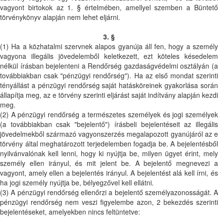
vagyont birtokok az 1. § értelmében, amellyel szemben a Büntető
törvénykönyv alapján nem lehet eljárni.
3. §
(1) Ha a közhatalmi szervnek alapos gyanúja áll fen, hogy a személy
vagyona illegális jövedelemből keletkezett, ezt köteles késedelem
nélkül írásban bejelenteni a Rendőrség gazdaságvédelmi osztályán (a
továbbiakban csak "pénzügyi rendőrség"). Ha az első mondat szerinti
tényállást a pénzügyi rendőrség saját hatásköreinek gyakorlása során
állapítja meg, az e törvény szerinti eljárást saját indítvány alapján kezdi
meg.
(2) A pénzügyi rendőrség a természetes személyek és jogi személyek
(a továbbiakban csak "bejelentő") írásbeli bejelentéseit az illegális
jövedelmekből származó vagyonszerzés megalapozott gyanújáról az e
törvény által meghatározott terjedelemben fogadja be. A bejelentésből
nyilvánvalónak kell lenni, hogy ki nyújtja be, milyen ügyet érint, mely
személy ellen irányul, és mit jelent be. A bejelentő megnevezi a
vagyont, amely ellen a bejelentés irányul. A bejelentést alá kell írni, és
ha jogi személy nyújtja be, bélyegzővel kell ellátni.
(3) A pénzügyi rendőrség ellenőrzi a bejelentő személyazonosságát. A
pénzügyi rendőrség nem veszi figyelembe azon, 2 bekezdés szerinti
bejelentéseket, amelyekben nincs feltüntetve: