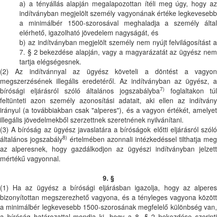
a) a tényállás alapján megalapozottan ítéli meg úgy, hogy az
indítványban megjelölt személy vagyonának értéke legkevesebb
a minimálbér 1500-szorosával meghaladja a személy által
elérhető, igazolható jövedelem nagyságát, és
b) az indítványban megjelölt személy nem nyújt felvilágosítást a
7. § 2 bekezdése alapján, vagy a magyarázatát az ügyész nem
tartja elégségesnek.
(2) Az indítvánnyal az ügyész követeli a döntést a vagyon
megszerzésének illegális eredetéről. Az indítványban az ügyész, a
7)
bírósági eljárásról szóló általános jogszabályba
foglaltakon túl
feltünteti azon személy azonosítási adatait, aki ellen az indítvány
irányul (a továbbiakban csak "alperes"), és a vagyon értékét, amelyet
illegális jövedelmekből szerzettnek szeretnének nyilvánítani.
(3) A bíróság az ügyész javaslatára a bíróságok előtti eljárásról szóló
8)
általános jogszabály
értelmében azonnali intézkedéssel tilthatja meg
az alperesnek, hogy gazdálkodjon az ügyészi indítványban jelzett
mértékű vagyonnal.
9. §
(1) Ha az ügyész a bírósági eljárásban igazolja, hogy az alperes
bizonyítottan megszerezhető vagyona, és a tényleges vagyona között
a minimálbér legkevesebb 1500-szorosának megfelelő különbség van,
a bíróság határozattal mondja ki, hogy a 8. § 2 bekezdése szerinti