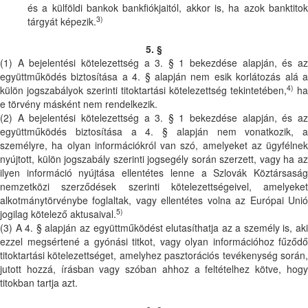
és a külföldi bankok bankfiókjaitól, akkor is, ha azok banktitok
3)
tárgyát képezik.
5. §
(1) A bejelentési kötelezettség a 3. § 1 bekezdése alapján, és az
együttműködés biztosítása a 4. § alapján nem esik korlátozás alá a
4)
külön jogszabályok szerinti titoktartási kötelezettség tekintetében,
ha
e törvény másként nem rendelkezik.
(2) A bejelentési kötelezettség a 3. § 1 bekezdése alapján, és az
együttműködés biztosítása a 4. § alapján nem vonatkozik, a
személyre, ha olyan információkról van szó, amelyeket az ügyfélnek
nyújtott, külön jogszabály szerinti jogsegély során szerzett, vagy ha az
ilyen információ nyújtása ellentétes lenne a Szlovák Köztársaság
nemzetközi szerződések szerinti kötelezettségeivel, amelyeket
alkotmánytörvénybe foglaltak, vagy ellentétes volna az Európai Unió
5)
jogilag kötelező aktusaival.
(3) A 4. § alapján az együttműködést elutasíthatja az a személy is, aki
ezzel megsértené a gyónási titkot, vagy olyan információhoz fűződő
titoktartási kötelezettséget, amelyhez pasztorációs tevékenység során,
jutott hozzá, írásban vagy szóban ahhoz a feltételhez kötve, hogy
titokban tartja azt.