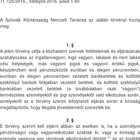
Tt. 125/2016., hatályos 2016. július 1-től
A Szlovák Köztársaság Nemzeti Tanácsa az alábbi törvényt hozta
meg:
1. §
A jelen törvény célja a közhatalmi szervek feltételeinek és eljárásának
szabályozása az ingatlanvagyon, ingó vagyon, lakások és nem lakás
célú helyiségek, más vagyoni jogok és vagyoni értékű jogok,
készpénzben levő pénzeszközök euróban és idegen pénznemben,
euróban és idegen pénznemben vezetett bankbetétek és külföldi
székhelyű bankok fiókjaiban vezetett betétek, és külföldi székhelyű
bankokban vezetett betétek (a továbbiakban csak "vagyon")
természetes személyektől és jogi személyektől való elkobzása során,
amelyekről az e törvény szerint lefolytatott eljárás során a bíróság
megállapította, hogy illegális jövedelemből szerezték be.
2. §
E törvény szerint kell eljárni abban az esetben is, ha a személyre
pénzbírságot vagy vagyonelkobzást szabtak ki, vagy a bíróság a
1)
személy vagyona egy részének elkobzásáról döntött,
és az további