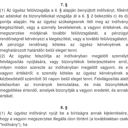
7. §
(1) Az ügyész felülvizsgálja a 6. § alapján benyújtott indítványt, főként
az adatokat és bizonyítékokat vizsgálja át a 6. § 2 bekezdés c) és d)
pontja alapján. Ha az ügyész szükségesnek ítéli meg az indítvány
kiegészítését, vagy a személy bevételeinek, a vagyon értékének, és
megszerzése módjának további felülvizsgálatát, a pénzügyi
rendőrségnél kérvényezi a kiegészítést, vagy a további felülvizsgálatot.
A pénzügyi rendőrség köteles az ügyész kérvényének a
meghatározott határidőn belül eleget tenni.
(2) Az ügyész felszólítja az indítványban megjelölt személyt
felvilágosítás nyújtására, vagy bizonyítékok beterjesztésére arról,
milyen módon szerezte az indítványban megjelölt vagyont, és e
vagyon értékéről; e személy köteles az ügyész kérvényének a
kézbesítéstől számított 30 napon belül eleget tenni. Felvilágosítás alatt
elsősorban az irományok bemutatása, és más bizonyítékok
megjelölése értendő, amelyek bizonyítják a vagyon eredetét, és annak
értékét.
8. §
(1) Az ügyész indítványt nyújt be a bíróságra annak kijelentésére,
hogy a vagyon megszerzése illegális úton történt (a továbbiakban csak
"indítvány"), ha