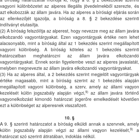
vagyoni különbözetet az alperes illegális jövedelmekből szerezte, és
azt elkobozzák az állam javára. Ha az alperes a bírósági eljárás során
az ellenkezőjét igazolja, a bíróság a 8. § 2 bekezdése szerinti
indítványt elutasítja.
(2) A bíróság felszólítja az alperest, hogy nevezze meg az állam javára
elkobzandó vagyontárgyakat. Ezen vagyontárgyak értéke nem lehet
alacsonyabb, mint a bíróság által az 1 bekezdés szerint megállapított
vagyoni különbség. A bíróság köteles az 1 bekezdés szerinti
határozatban meghatározni az állam javára elkobzandó
vagyontárgyakat. Ennek során figyelembe veszi az alperes javaslatát,
melyben megnevezte az állam javára elkobzandó vagyontárgyakat.
(3) Ha az alperes által, a 2 bekezdés szerint megjelölt vagyontárgyak
értéke magasabb, mint a bíróság szerint az 1 bekezdés alapján
megállapított vagyoni különbség, a szerv, amely az állami vagyon
9)
kezelését külön jogszabály alapján végzi,
az állam javára történő
vagyonelkobzást kimondó határozat jogerőre emelkedését követően
ezt a különbséget az alperesnek visszafizeti.
10. §
A 9. § szerinti határozatot a bíróság elküldi annak a szervnek, amely
9)
külön jogszabály alapján végzi az állami vagyon kezelését,
a
határozat szó szerinti átiratában, indoklás nélkül.