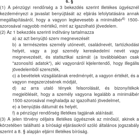
6. §
(1) A pénzügyi rendőrség a 3 bekezdés szerint illetékes ügyésznél
kezdeményezi a javaslat benyújtását az eljárás lefolytatására annak
6)
megállapításáról, hogy a vagyon legkevesebb a minimálbér
1500-
szorosával nagyobb mértékű, mint az igazolható jövedelem.
(2) Az 1 bekezdés szerinti indítvány tartalmazza
a) az azt benyújtó szerv megnevezését
b) a természetes személy utónevét, családnevét, tartózkodási
helyét, vagy a jogi személy kereskedelmi nevét vagy
megnevezését, és statisztikai számát (a továbbiakban csak
"azonosító adatok"), aki vagyonáról kijelentendő, hogy illegális
jövedelemből szerezték,
c) a bevételek vizsgálatának eredményét, a vagyon értékét, és a
vagyon megszerzésének módját,
d) az arra utaló tények felsorolását, és bizonyítékok
megjelölését, hogy a személy vagyona legalább a minimálbér
1500-szorosával meghaladja az igazolható jövedelmet,
e) a benyújtás dátumát és helyét,
f) a pénzügyi rendőrség illetékes tagjának aláírását.
(3) A jelen törvény céljaira illetékes ügyésznek az minősül, akinek a
körzetében található a bírósági eljárásokról szóló általános jogszabály
szerint a 8. § alapján eljárni illetékes bíróság.