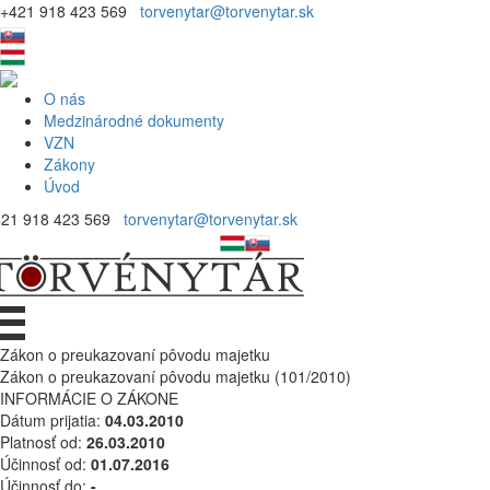
+421 918 423 569
torvenytar@torvenytar.sk
O nás
Medzinárodné dokumenty
VZN
Zákony
Úvod
421 918 423 569
torvenytar@torvenytar.sk
Zákon o preukazovaní pôvodu majetku
Zákon o preukazovaní pôvodu majetku (101/2010)
INFORMÁCIE O ZÁKONE
Dátum prijatia:
04.03.2010
Platnosť od:
26.03.2010
Účinnosť od:
01.07.2016
Účinnosť do:
-