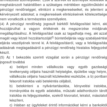
meghatározott határidőben a szükséges mértékben együttműködni a
pénzügyi rendőrséggel, elintézni a megkereséseiket, és jelenteni a
kérvényezett adatokat; a megkeresések elintézésének kötelezettsége
nem vonatkozik a természetes személyekre.
(4) A pénzügyi rendőrség jogosult bárkitől felvilágosítást kérni, aki
hozzájárulhat a vagyon értékének és megszerzése módjának
megállapításához. A felvilágosítást csak az tagadhatja meg, aki azzal
2)
magát vagy közeli hozzátartozóját
büntetőeljárás vagy szabálysértési
eljárás veszélyének tenné ki. A felvilágosításról, vagy a felvilágosítás
adásának megtagadásáról a pénzügyi rendőrség hivatalos feljegyzést
készít.
(5) Az 1 bekezdés szerinti vizsgálat során a pénzügyi rendőrség
jogosult továbbá
a) belépni minden vállalkozás vagy egyéb gazdasági
tevékenység céljaira használt helyiségbe, épületbe vagy helyre,
vállalkozás céljaira használt közlekedési eszközbe, a b) pontban
felsorolt iratokba való betekintés céljából,
b) betekinteni a nyilvántartásokba, könyvelési iratokba,
irományokba és egyéb adatokba, műszaki adathordozón tárolt
iratokba és feljegyzésekbe, ezekről kivonatot, leiratot, másolatot
készíteni,
c) írásban az ügyfeleket érintő információkat kérni a bankoktól