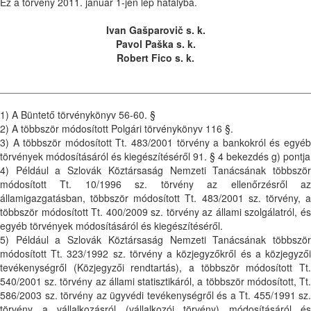
Ez a törvény 2011. január 1-jén lép hatályba.
Ivan Gašparovič s. k.
Pavol Paška s. k.
Robert Fico s. k.
1) A Büntető törvénykönyv 56-60. §
2) A többször módosított Polgári törvénykönyv 116 §.
3) A többször módosított Tt. 483/2001 törvény a bankokról és egyéb
törvények módosításáról és kiegészítéséről 91. § 4 bekezdés g) pontja
4) Például a Szlovák Köztársaság Nemzeti Tanácsának többször
módosított Tt. 10/1996 sz. törvény az ellenőrzésről az
államigazgatásban, többször módosított Tt. 483/2001 sz. törvény, a
többször módosított Tt. 400/2009 sz. törvény az állami szolgálatról, és
egyéb törvények módosításáról és kiegészítéséről.
5) Például a Szlovák Köztársaság Nemzeti Tanácsának többször
módosított Tt. 323/1992 sz. törvény a közjegyzőkről és a közjegyzői
tevékenységről (Közjegyzői rendtartás), a többször módosított Tt.
540/2001 sz. törvény az állami statisztikáról, a többször módosított, Tt.
586/2003 sz. törvény az ügyvédi tevékenységről és a Tt. 455/1991 sz.
törvény a vállalkozásról (vállalkozói törvény) módosításáról és