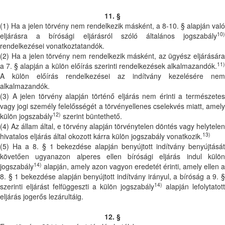
11. §
(1) Ha a jelen törvény nem rendelkezik másként, a 8-10. § alapján való
10)
eljárásra a bírósági eljárásról szóló általános jogszabály
rendelkezései vonatkoztatandók.
(2) Ha a jelen törvény nem rendelkezik másként, az ügyész eljárására
11)
a 7. § alapján a külön előírás szerinti rendelkezések alkalmazandók.
A külön előírás rendelkezései az indítvány kezelésére nem
alkalmazandók.
(3) A jelen törvény alapján történő eljárás nem érinti a természetes
vagy jogi személy felelősségét a törvényellenes cselekvés miatt, amely
12)
külön jogszabály
szerint büntethető.
(4) Az állam által, e törvény alapján törvénytelen döntés vagy helytelen
13)
hivatalos eljárás által okozott kárra külön jogszabály vonatkozik.
(5) Ha a 8. § 1 bekezdése alapján benyújtott indítvány benyújtását
követően ugyanazon alperes ellen bírósági eljárás indul külön
14)
jogszabály
alapján, amely azon vagyon eredetét érinti, amely ellen a
8. § 1 bekezdése alapján benyújtott indítvány irányul, a bíróság a 9. §
14)
szerinti eljárást felfüggeszti a külön jogszabály
alapján lefolytatott
eljárás jogerős lezárultáig.
12. §