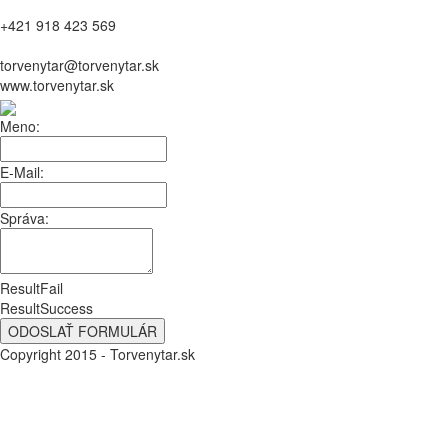
+421 918 423 569
torvenytar@torvenytar.sk
www.torvenytar.sk
Meno:
E-Mail:
Správa:
ResultFail
ResultSuccess
Copyright 2015 - Torvenytar.sk