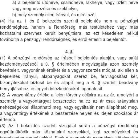
a) a bejelentő utóneve, családneve, lakhelye, vagy üzleti neve
vagy megnevezése és székhelye,
b) mely személy ellen irányul, és miről szól.
(4) Ha az 1 és 2 bekezdés szerinti bejelentés nem a pénzügyi
rendőrséghez, hanem a Rendőrség más testületéhez vagy más
közhatalmi szervhez került benyújtásra, az ezt késedelem nélkül
továbbítja a pénzügyi rendőrségnek, és erről értesíti a bejelentőt.
4. §
(1) A pénzügyi rendőrség az írásbeli bejelentés alapján, vagy saját
kezdeményezésből a 3. § értelmében megvizsgálja azon személy
bevételeit, vagyonának értékét és a vagyonszerzés módját, aki ellen a
bejelentés irányul, alapanyagokat szerez be, felvilágosítást kér,
bizonyítékokat biztosít be és állapít meg a 6. § szerinti beadvány
benyújtásához, és egyéb intézkedéseket foganatosít.
(2) A vagyontárgy értéke a jelen törvény céljaira az az ár, amelyért a
személy a vagyontárgyat beszerezte; ha ez az ár csak aránytalan
nehézségekkel állapítható meg, vagy egyáltalán nem állapítható meg,
a vagyontárgy értékének a beszerzése helyén és idején szokásos ár
értendő.
(3) Az 1 bekezdés szerinti vizsgálat során a pénzügyi rendőrség
együttműködik más közhatalmi szervekkel, jogi személyekkel és
természetes személyekkel. Ezek a szervek és személyek kötelesek a