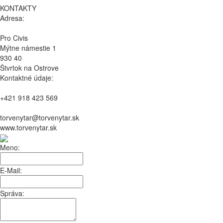
KONTAKTY
Adresa:
Pro Civis
Mýtne námestie 1
930 40
Štvrtok na Ostrove
Kontaktné údaje:
+421 918 423 569
torvenytar@torvenytar.sk
www.torvenytar.sk
Meno:
E-Mail:
Správa: