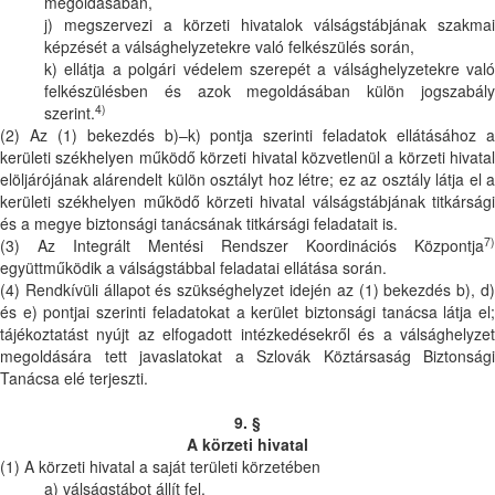
megoldásában,
j) megszervezi a körzeti hivatalok válságstábjának szakmai
képzését a válsághelyzetekre való felkészülés során,
k) ellátja a polgári védelem szerepét a válsághelyzetekre való
felkészülésben és azok megoldásában külön jogszabály
4)
szerint.
(2) Az (1) bekezdés b)–k) pontja szerinti feladatok ellátásához a
kerületi székhelyen működő körzeti hivatal közvetlenül a körzeti hivatal
elöljárójának alárendelt külön osztályt hoz létre; ez az osztály látja el a
kerületi székhelyen működő körzeti hivatal válságstábjának titkársági
és a megye biztonsági tanácsának titkársági feladatait is.
7)
(3) Az Integrált Mentési Rendszer Koordinációs Központja
együttműködik a válságstábbal feladatai ellátása során.
(4) Rendkívüli állapot és szükséghelyzet idején az (1) bekezdés b), d)
és e) pontjai szerinti feladatokat a kerület biztonsági tanácsa látja el;
tájékoztatást nyújt az elfogadott intézkedésekről és a válsághelyzet
megoldására tett javaslatokat a Szlovák Köztársaság Biztonsági
Tanácsa elé terjeszti.
9. §
A körzeti hivatal
(1) A körzeti hivatal a saját területi körzetében
a) válságstábot állít fel,