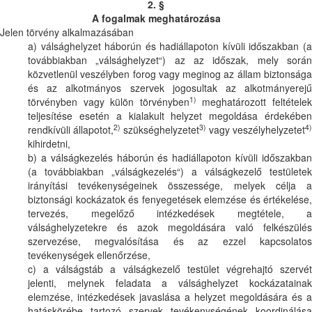
2. §
A fogalmak meghatározása
Jelen törvény alkalmazásában
a) válsághelyzet háborún és hadiállapoton kívüli időszakban (a
továbbiakban „válsághelyzet“) az az időszak, mely során
közvetlenül veszélyben forog vagy meginog az állam biztonsága
és az alkotmányos szervek jogosultak az alkotmányerejű
1)
törvényben vagy külön törvényben
meghatározott feltétele
teljesítése esetén a kialakult helyzet megoldása érdekében
2)
3)
4)
rendkívüli állapotot,
szükséghelyzetet
vagy veszélyhelyzetet
kihirdetni,
b) a válságkezelés háborún és hadiállapoton kívüli időszakban
(a továbbiakban „válságkezelés“) a válságkezelő testületek
irányítási tevékenységeinek összessége, melyek célja a
biztonsági kockázatok és fenyegetések elemzése és értékelése,
tervezés, megelőző intézkedések megtétele, a
válsághelyzetekre és azok megoldására való felkészülés
szervezése, megvalósítása és az ezzel kapcsolatos
tevékenységek ellenőrzése,
c) a válságstáb a válságkezelő testület végrehajtó szervét
jelenti, melynek feladata a válsághelyzet kockázatainak
elemzése, intézkedések javaslása a helyzet megoldására és a
hatáskörébe tartozó szervek tevékenységének koordinálása