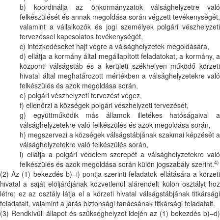
b) koordinálja az önkormányzatok válsághelyzetre való
felkészülését és annak megoldása során végzett tevékenységét,
valamint a vállalkozók és jogi személyek polgári vészhelyzeti
tervezéssel kapcsolatos tevékenységét,
c) intézkedéseket hajt végre a válsághelyzetek megoldására,
d) ellátja a kormány által megállapított feladatokat, a kormány, a
központi válságstáb és a kerületi székhelyen működő körzeti
hivatal által meghatározott mértékben a válsághelyzetekre való
felkészülés és azok megoldása során,
e) polgári vészhelyzeti tervezést végez,
f) ellenőrzi a községek polgári vészhelyzeti tervezését,
g) együttműködik más államok illetékes hatóságaival a
válsághelyzetekre való felkészülés és azok megoldása során,
h) megszervezi a községek válságstábjának szakmai képzését a
válsághelyzetekre való felkészülés során,
i) ellátja a polgári védelem szerepét a válsághelyzetekre való
4)
felkészülés és azok megoldása során külön jogszabály szerint.
(2) Az (1) bekezdés b)–i) pontja szerinti feladatok ellátására a körzeti
hivatal a saját elöljárójának közvetlenül alárendelt külön osztályt hoz
létre; ez az osztály látja el a körzeti hivatal válságstábjának titkársági
feladatait, valamint a járás biztonsági tanácsának titkársági feladatait.
(3) Rendkívüli állapot és szükséghelyzet idején az (1) bekezdés b)–d)