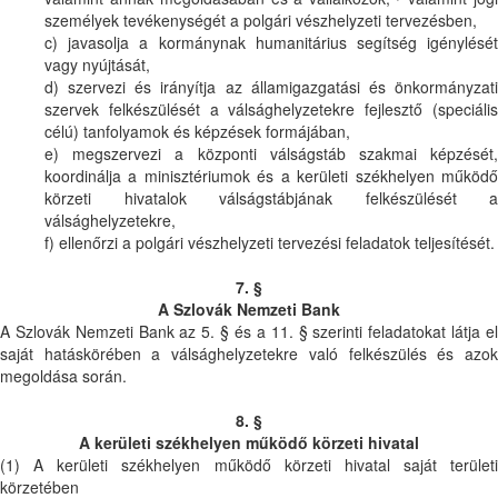
személyek tevékenységét a polgári vészhelyzeti tervezésben,
c) javasolja a kormánynak humanitárius segítség igénylését
vagy nyújtását,
d) szervezi és irányítja az államigazgatási és önkormányzati
szervek felkészülését a válsághelyzetekre fejlesztő (speciális
célú) tanfolyamok és képzések formájában,
e) megszervezi a központi válságstáb szakmai képzését,
koordinálja a minisztériumok és a kerületi székhelyen működő
körzeti hivatalok válságstábjának felkészülését a
válsághelyzetekre,
f) ellenőrzi a polgári vészhelyzeti tervezési feladatok teljesítését.
7. §
A Szlovák Nemzeti Bank
A Szlovák Nemzeti Bank az 5. § és a 11. § szerinti feladatokat látja el
saját hatáskörében a válsághelyzetekre való felkészülés és azok
megoldása során.
8. §
A kerületi székhelyen működő körzeti hivatal
(1) A kerületi székhelyen működő körzeti hivatal saját területi
körzetében