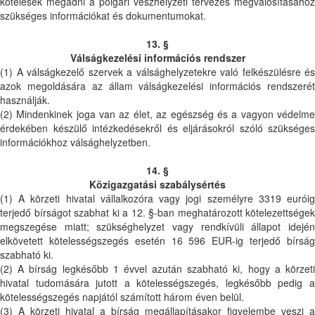
kötelesek megadni a polgári vészhelyzeti tervezés megvalósításához
szükséges információkat és dokumentumokat.
13. §
Válságkezelési információs rendszer
(1) A válságkezelő szervek a válsághelyzetekre való felkészülésre és
azok megoldására az állam válságkezelési információs rendszerét
használják.
(2) Mindenkinek joga van az élet, az egészség és a vagyon védelme
érdekében készülő intézkedésekről és eljárásokról szóló szükséges
információkhoz válsághelyzetben.
14. §
Közigazgatási szabálysértés
(1) A körzeti hivatal vállalkozóra vagy jogi személyre 3319 euróig
terjedő bírságot szabhat ki a 12. §-ban meghatározott kötelezettségek
megszegése miatt; szükséghelyzet vagy rendkívüli állapot idején
elkövetett kötelességszegés esetén 16 596 EUR-ig terjedő bírság
szabható ki.
(2) A bírság legkésőbb 1 évvel azután szabható ki, hogy a körzeti
hivatal tudomására jutott a kötelességszegés, legkésőbb pedig a
kötelességszegés napjától számított három éven belül.
(3) A körzeti hivatal a bírság megállapításakor figyelembe veszi a