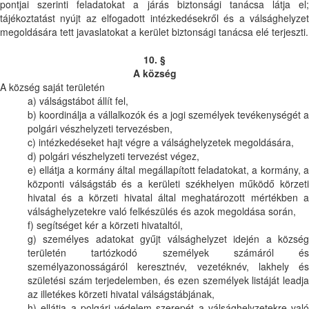
pontjai szerinti feladatokat a járás biztonsági tanácsa látja el;
tájékoztatást nyújt az elfogadott intézkedésekről és a válsághelyzet
megoldására tett javaslatokat a kerület biztonsági tanácsa elé terjeszti.
10. §
A község
A község saját területén
a) válságstábot állít fel,
b) koordinálja a vállalkozók és a jogi személyek tevékenységét a
polgári vészhelyzeti tervezésben,
c) intézkedéseket hajt végre a válsághelyzetek megoldására,
d) polgári vészhelyzeti tervezést végez,
e) ellátja a kormány által megállapított feladatokat, a kormány, a
központi válságstáb és a kerületi székhelyen működő körzeti
hivatal és a körzeti hivatal által meghatározott mértékben a
válsághelyzetekre való felkészülés és azok megoldása során,
f) segítséget kér a körzeti hivataltól,
g) személyes adatokat gyűjt válsághelyzet idején a község
területén tartózkodó személyek számáról és
személyazonosságáról keresztnév, vezetéknév, lakhely és
születési szám terjedelemben, és ezen személyek listáját leadja
az illetékes körzeti hivatal válságstábjának,
h) ellátja a polgári védelem szerepét a válsághelyzetekre való