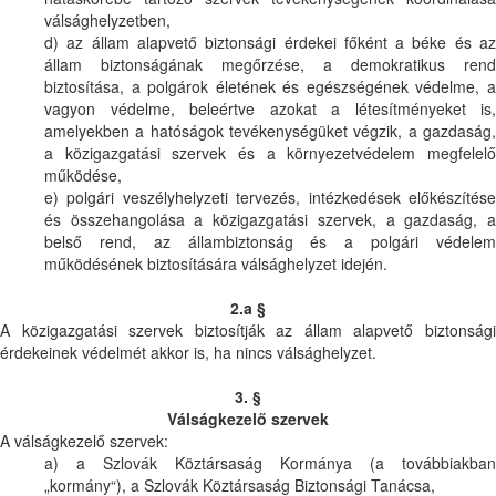
válsághelyzetben,
d) az állam alapvető biztonsági érdekei főként a béke és az
állam biztonságának megőrzése, a demokratikus rend
biztosítása, a polgárok életének és egészségének védelme, a
vagyon védelme, beleértve azokat a létesítményeket is,
amelyekben a hatóságok tevékenységüket végzik, a gazdaság,
a közigazgatási szervek és a környezetvédelem megfelelő
működése,
e) polgári veszélyhelyzeti tervezés, intézkedések előkészítése
és összehangolása a közigazgatási szervek, a gazdaság, a
belső rend, az állambiztonság és a polgári védelem
működésének biztosítására válsághelyzet idején.
2.a §
A közigazgatási szervek biztosítják az állam alapvető biztonsági
érdekeinek védelmét akkor is, ha nincs válsághelyzet.
3. §
Válságkezelő szervek
A válságkezelő szervek:
a) a Szlovák Köztársaság Kormánya (a továbbiakban
„kormány“), a Szlovák Köztársaság Biztonsági Tanácsa,