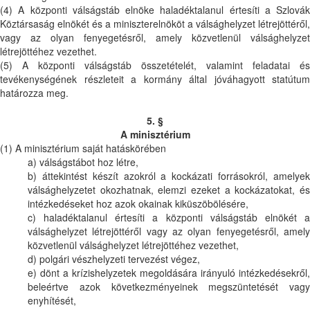
(4) A központi válságstáb elnöke haladéktalanul értesíti a Szlovák
Köztársaság elnökét és a miniszterelnököt a válsághelyzet létrejöttéről,
vagy az olyan fenyegetésről, amely közvetlenül válsághelyzet
létrejöttéhez vezethet.
(5) A központi válságstáb összetételét, valamint feladatai és
tevékenységének részleteit a kormány által jóváhagyott statútum
határozza meg.
5. §
A minisztérium
(1) A minisztérium saját hatáskörében
a) válságstábot hoz létre,
b) áttekintést készít azokról a kockázati forrásokról, amelyek
válsághelyzetet okozhatnak, elemzi ezeket a kockázatokat, és
intézkedéseket hoz azok okainak kiküszöbölésére,
c) haladéktalanul értesíti a központi válságstáb elnökét a
válsághelyzet létrejöttéről vagy az olyan fenyegetésről, amely
közvetlenül válsághelyzet létrejöttéhez vezethet,
d) polgári vészhelyzeti tervezést végez,
e) dönt a krízishelyzetek megoldására irányuló intézkedésekről,
beleértve azok következményeinek megszüntetését vagy
enyhítését,