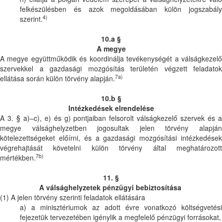
felkészülésben és azok megoldásában külön jogszabály
4)
szerint.
10.a §
A megye
A megye együttműködik és koordinálja tevékenységét a válságkezelő
szervekkel a gazdasági mozgósítás területén végzett feladatok
7a)
ellátása során külön törvény alapján.
10.b §
Intézkedések elrendelése
A 3. § a)–c), e) és g) pontjaiban felsorolt válságkezelő szervek és a
megye válsághelyzetben jogosultak jelen törvény alapján
kötelezettségeket előírni, és a gazdasági mozgósítási intézkedések
végrehajtását követelni külön törvény által meghatározott
7b)
mértékben.
11. §
A válsághelyzetek pénzügyi bebiztosítása
(1) A jelen törvény szerinti feladatok ellátására
a) a minisztériumok az adott évre vonatkozó költségvetési
fejezetük tervezetében igénylik a megfelelő pénzügyi forrásokat,