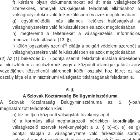
f) kérésre olyan dokumentumokat ad át más válságkezelő
szerveknek, amelyek szükségesek feladataik ellátásához a
válsághelyzetekre való felkészülésben és azok megoldásában,
g) együttműködik más államok illetékes hatóságaival a
válsághelyzetekre való felkészülésben és azok megoldásában,
h) megteremti a feltételeket a válságkezelési információs
rendszer biztosítására (13. §),
4)
i) külön jogszabály szerint
ellátja a polgári védelem szerepét a
válsághelyzetekre való felkészülésben és azok megoldásában.
(2) Az (1) bekezdés b)–i) pontja szerinti feladatok ellátása érdekében
a minisztérium a miniszternek vagy a központi államigazgatási szerv
vezetőjének közvetlenül alárendelt külön osztályt hoz létre; ez az
osztály látja el a minisztériumi válságstáb titkárságának feladatait is.
6. §
A Szlovák Köztársaság Belügyminisztériuma
A Szlovák Köztársaság Belügyminisztériuma az 5. §-ban
meghatározott feladatokon kívül
a) biztosítja a központi válságstáb tevékenységét,
b) a kormány által meghatározott mértékben koordinálja a
válságkezelő szervek tevékenységét a 3. § b)–c), e) és g)
pontjai alapján a válsághelyzetre való felkészülés során,
5)
valamint annak megoldásában és a vállalkozók,
valamint jog