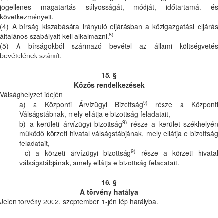
jogellenes magatartás súlyosságát, módját, időtartamát és
következményeit.
(4) A bírság kiszabására irányuló eljárásban a közigazgatási eljárás
8)
általános szabályait kell alkalmazni.
(5) A bírságokból származó bevétel az állami költségvetés
bevételének számít.
15. §
Közös rendelkezések
Válsághelyzet idején
9)
a) a Központi Árvízügyi Bizottság
része a Központ
Válságstábnak, mely ellátja e bizottság feladatait,
9)
b) a kerületi árvízügyi bizottság
része a kerület székhelyén
működő körzeti hivatal válságstábjának, mely ellátja e bizottság
feladatait,
9)
c) a körzeti árvízügyi bizottság
része a körzeti hivata
válságstábjának, amely ellátja e bizottság feladatait.
16. §
A törvény hatálya
Jelen törvény 2002. szeptember 1-jén lép hatályba.