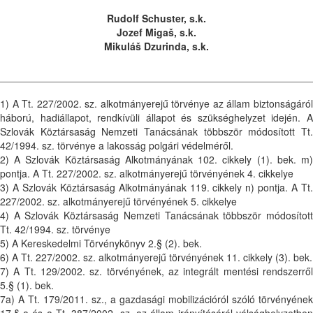
Rudolf Schuster, s.k.
Jozef Migaš, s.k.
Mikuláš Dzurinda, s.k.
1) A Tt. 227/2002. sz. alkotmányerejű törvénye az állam biztonságáról
háború, hadiállapot, rendkívüli állapot és szükséghelyzet idején. A
Szlovák Köztársaság Nemzeti Tanácsának többször módosított Tt.
42/1994. sz. törvénye a lakosság polgári védelméről.
2) A Szlovák Köztársaság Alkotmányának 102. cikkely (1). bek. m)
pontja. A Tt. 227/2002. sz. alkotmányerejű törvényének 4. cikkelye
3) A Szlovák Köztársaság Alkotmányának 119. cikkely n) pontja. A Tt.
227/2002. sz. alkotmányerejű törvényének 5. cikkelye
4) A Szlovák Köztársaság Nemzeti Tanácsának többször módosított
Tt. 42/1994. sz. törvénye
5) A Kereskedelmi Törvénykönyv 2.§ (2). bek.
6) A Tt. 227/2002. sz. alkotmányerejű törvényének 11. cikkely (3). bek.
7) A Tt. 129/2002. sz. törvényének, az integrált mentési rendszerről
5.§ (1). bek.
7a) A Tt. 179/2011. sz., a gazdasági mobilizációról szóló törvényének
17.§-a és a Tt. 387/2002. sz. az állam irányításáról válsághelyzetben