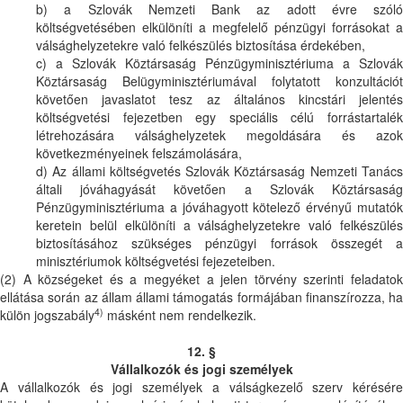
b) a Szlovák Nemzeti Bank az adott évre szóló
költségvetésében elkülöníti a megfelelő pénzügyi forrásokat a
válsághelyzetekre való felkészülés biztosítása érdekében,
c) a Szlovák Köztársaság Pénzügyminisztériuma a Szlovák
Köztársaság Belügyminisztériumával folytatott konzultációt
követően javaslatot tesz az általános kincstári jelentés
költségvetési fejezetben egy speciális célú forrástartalék
létrehozására válsághelyzetek megoldására és azok
következményeinek felszámolására,
d) Az állami költségvetés Szlovák Köztársaság Nemzeti Tanács
általi jóváhagyását követően a Szlovák Köztársaság
Pénzügyminisztériuma a jóváhagyott kötelező érvényű mutatók
keretein belül elkülöníti a válsághelyzetekre való felkészülés
biztosításához szükséges pénzügyi források összegét a
minisztériumok költségvetési fejezeteiben.
(2) A községeket és a megyéket a jelen törvény szerinti feladatok
ellátása során az állam állami támogatás formájában finanszírozza, ha
4)
külön jogszabály
másként nem rendelkezik.
12. §
Vállalkozók és jogi személyek
A vállalkozók és jogi személyek a válságkezelő szerv kérésére