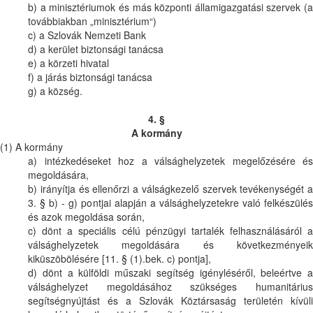
b) a minisztériumok és más központi államigazgatási szervek (a
továbbiakban „minisztérium“)
c) a Szlovák Nemzeti Bank
d) a kerület biztonsági tanácsa
e) a körzeti hivatal
f) a járás biztonsági tanácsa
g) a község.
4. §
A kormány
(1) A kormány
a) intézkedéseket hoz a válsághelyzetek megelőzésére és
megoldására,
b) irányítja és ellenőrzi a válságkezelő szervek tevékenységét a
3. § b) - g) pontjai alapján a válsághelyzetekre való felkészülés
és azok megoldása során,
c) dönt a speciális célú pénzügyi tartalék felhasználásáról a
válsághelyzetek megoldására és következményeik
kiküszöbölésére [11. § (1).bek. c) pontja],
d) dönt a külföldi műszaki segítség igényléséről, beleértve a
válsághelyzet megoldásához szükséges humanitárius
segítségnyújtást és a Szlovák Köztársaság területén kívüli