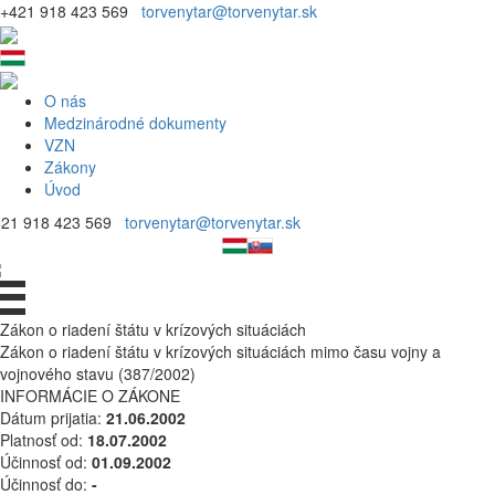
+421 918 423 569
torvenytar@torvenytar.sk
O nás
Medzinárodné dokumenty
VZN
Zákony
Úvod
421 918 423 569
torvenytar@torvenytar.sk
Zákon o riadení štátu v krízových situáciách
Zákon o riadení štátu v krízových situáciách mimo času vojny a
vojnového stavu (387/2002)
INFORMÁCIE O ZÁKONE
Dátum prijatia:
21.06.2002
Platnosť od:
18.07.2002
Účinnosť od:
01.09.2002
Účinnosť do:
-