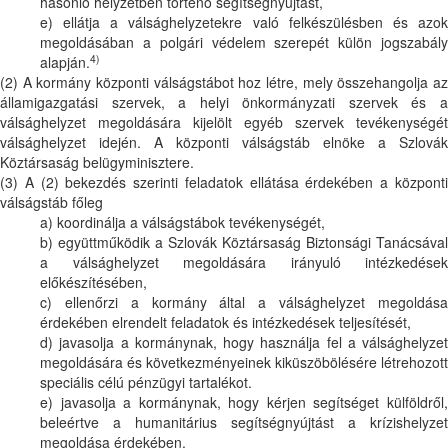
hasonló helyzetben történő segítségnyújtást,
e) ellátja a válsághelyzetekre való felkészülésben és azok
megoldásában a polgári védelem szerepét külön jogszabály
4)
alapján.
(2) A kormány központi válságstábot hoz létre, mely összehangolja az
államigazgatási szervek, a helyi önkormányzati szervek és a
válsághelyzet megoldására kijelölt egyéb szervek tevékenységét
válsághelyzet idején. A központi válságstáb elnöke a Szlovák
Köztársaság belügyminisztere.
(3) A (2) bekezdés szerinti feladatok ellátása érdekében a központi
válságstáb főleg
a) koordinálja a válságstábok tevékenységét,
b) együttműködik a Szlovák Köztársaság Biztonsági Tanácsával
a válsághelyzet megoldására irányuló intézkedések
előkészítésében,
c) ellenőrzi a kormány által a válsághelyzet megoldása
érdekében elrendelt feladatok és intézkedések teljesítését,
d) javasolja a kormánynak, hogy használja fel a válsághelyzet
megoldására és következményeinek kiküszöbölésére létrehozott
speciális célú pénzügyi tartalékot.
e) javasolja a kormánynak, hogy kérjen segítséget külföldről,
beleértve a humanitárius segítségnyújtást a krízishelyzet
megoldása érdekében.