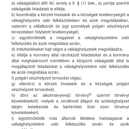
a) válságstábot állít fel, amely a 9. § (1) bek., a) pontja szerinti
válságstáb feladatait is ellátja,
b) koordinálja a körzeti hivatalok és a községek tevékenységét a
válsághelyzetre való felkészülésben és azok megoldásában,
valamint a vállalkozók és jogi személyek polgári vészhelyzeti
tervezésben folytatott tevékenységét,
c) együttműködik a megyével a válsághelyzetekre való
felkészülés és azok megoldása során,
d) intézkedéseket hajt végre a válsághelyzetek megoldására,
e) ellátja a kormány által ráruházott feladatokat és a kormány
által meghatározott mértékben a központi válságstáb által is
megállapított feladatokat a válsághelyzetekre való felkészülés
és azok megoldása során,
f) polgári vészhelyzeti tervezést végez,
g) ellenőrzi a körzeti hivatalok és a községek polgári
vészhelyzeti tervezését,
6)
h) dönt az alkotmányerejű törvény
szerinti törvény
követelésekről, melyek a rendkívüli állapot és szükséghelyzet
idején keletkeztek és kártérítést fizet ezen törvényi
követelésekért,
i) együttműködik más államok illetékes hatóságaival a
válsághelyzetekre való felkészülés során és azok