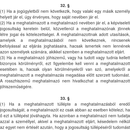
32. §
(1) Ha a jogügyletből nem következik, hogy valaki egy másik személy
helyett jár el, úgy érvényes, hogy saját nevében jár el.
(2) Ha a meghatalmazott a meghatalmazó nevében jár el, a képviseleti
jogosultság keretein belül, közvetlenül a meghatalmazónak jönnek
létre jogai és kötelezettségei. A meghatalmazottnak adott utasítások,
amelyek a meghatalmazásból nem következnek, nincsenek
befolyással az eljárás joghatásaira, hacsak ismertek nem lennének
azon személyek számára, akikkel szemben a meghatalmazott eljárt.
(3) Ha a meghatalmazó jóhiszemű, vagy ha tudott vagy tudnia kellett
bizonyos körülményről, ezt figyelembe kell venni a meghatalmazott
esetében is, hacsak olyan körülményekről van szó, amelyekről a
meghatalmazott a meghatalmazás megadása előtt szerzett tudomást.
A rosszhiszemű meghatalmazó nem hivatkozhat a meghatalmazott
jóhiszeműségére.
33. §
(1) Ha a meghatalmazott túllépte a meghatalmazásból eredő
jogosultságát, a meghatalmazót ez csak abban az esetben kötelezi, ha
ő ezt a túllépést jóváhagyta. Ha azonban a meghatalmazó nem tudatja
azzal a személlyel, akivel a meghatalmazott eljárt, késedelem nélkül
az egyet nem értését azután, hogy a jogosultság túllépéséről tudomást