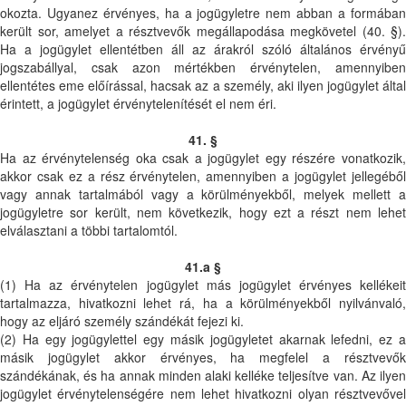
okozta. Ugyanez érvényes, ha a jogügyletre nem abban a formában
került sor, amelyet a résztvevők megállapodása megkövetel (40. §).
Ha a jogügylet ellentétben áll az árakról szóló általános érvényű
jogszabállyal, csak azon mértékben érvénytelen, amennyiben
ellentétes eme előírással, hacsak az a személy, aki ilyen jogügylet által
érintett, a jogügylet érvénytelenítését el nem éri.
41. §
Ha az érvénytelenség oka csak a jogügylet egy részére vonatkozik,
akkor csak ez a rész érvénytelen, amennyiben a jogügylet jellegéből
vagy annak tartalmából vagy a körülményekből, melyek mellett a
jogügyletre sor került, nem következik, hogy ezt a részt nem lehet
elválasztani a többi tartalomtól.
41.a §
(1) Ha az érvénytelen jogügylet más jogügylet érvényes kellékeit
tartalmazza, hivatkozni lehet rá, ha a körülményekből nyilvánvaló,
hogy az eljáró személy szándékát fejezi ki.
(2) Ha egy jogügylettel egy másik jogügyletet akarnak lefedni, ez a
másik jogügylet akkor érvényes, ha megfelel a résztvevők
szándékának, és ha annak minden alaki kelléke teljesítve van. Az ilyen
jogügylet érvénytelenségére nem lehet hivatkozni olyan résztvevővel