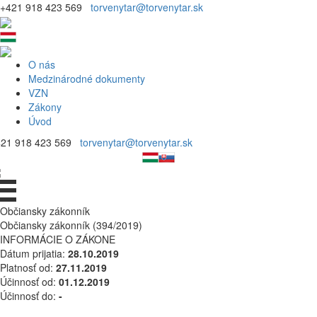
+421 918 423 569
torvenytar@torvenytar.sk
O nás
Medzinárodné dokumenty
VZN
Zákony
Úvod
421 918 423 569
torvenytar@torvenytar.sk
Občiansky zákonník
Občiansky zákonník (394/2019)
INFORMÁCIE O ZÁKONE
Dátum prijatia:
28.10.2019
Platnosť od:
27.11.2019
Účinnosť od:
01.12.2019
Účinnosť do:
-