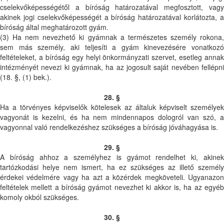
cselekvőképességétől a bíróság határozatával megfosztott, vagy
akinek jogi cselekvőképességét a bíróság határozatával korlátozta, a
bíróság által meghatározott gyám.
(3) Ha nem nevezhető ki gyámnak a természetes személy rokona,
sem más személy, aki teljesíti a gyám kinevezésére vonatkozó
feltételeket, a bíróság egy helyi önkormányzati szervet, esetleg annak
intézményét nevezi ki gyámnak, ha az jogosult saját nevében fellépni
(18. §, (1) bek.).
28. §
Ha a törvényes képviselők kötelesek az általuk képviselt személyek
vagyonát is kezelni, és ha nem mindennapos dologról van szó, a
vagyonnal való rendelkezéshez szükséges a bíróság jóváhagyása is.
29. §
A bíróság ahhoz a személyhez is gyámot rendelhet ki, akinek
tartózkodási helye nem ismert, ha ez szükséges az illető személy
érdekei védelmére vagy ha azt a közérdek megköveteli. Ugyanazon
feltételek mellett a bíróság gyámot nevezhet ki akkor is, ha az egyéb
komoly okból szükséges.
30. §