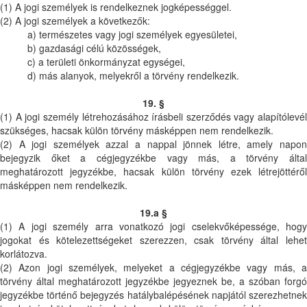
(1) A jogi személyek is rendelkeznek jogképességgel.
(2) A jogi személyek a következők:
a) természetes vagy jogi személyek egyesületei,
b) gazdasági célú közösségek,
c) a területi önkormányzat egységei,
d) más alanyok, melyekről a törvény rendelkezik.
19. §
(1) A jogi személy létrehozásához írásbeli szerződés vagy alapítólevél
szükséges, hacsak külön törvény másképpen nem rendelkezik.
(2) A jogi személyek azzal a nappal jönnek létre, amely napon
bejegyzik őket a cégjegyzékbe vagy más, a törvény által
meghatározott jegyzékbe, hacsak külön törvény ezek létrejöttéről
másképpen nem rendelkezik.
19.a §
(1) A jogi személy arra vonatkozó jogi cselekvőképessége, hogy
jogokat és kötelezettségeket szerezzen, csak törvény által lehet
korlátozva.
(2) Azon jogi személyek, melyeket a cégjegyzékbe vagy más, a
törvény által meghatározott jegyzékbe jegyeznek be, a szóban forgó
jegyzékbe történő bejegyzés hatálybalépésének napjától szerezhetnek