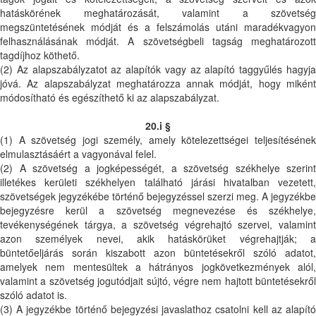
hatáskörének meghatározását, valamint a szövetség
megszüntetésének módját és a felszámolás utáni maradékvagyon
felhasználásának módját. A szövetségbeli tagság meghatározott
tagdíjhoz köthető.
(2) Az alapszabályzatot az alapítók vagy az alapító taggyűlés hagyja
jóvá. Az alapszabályzat meghatározza annak módját, hogy miként
módosítható és egészíthető ki az alapszabályzat.
20.i §
(1) A szövetség jogi személy, amely kötelezettségei teljesítésének
elmulasztásáért a vagyonával felel.
(2) A szövetség a jogképességét, a szövetség székhelye szerint
illetékes kerületi székhelyen található járási hivatalban vezetett,
szövetségek jegyzékébe történő bejegyzéssel szerzi meg. A jegyzékbe
bejegyzésre kerül a szövetség megnevezése és székhelye,
tevékenységének tárgya, a szövetség végrehajtó szervei, valamint
azon személyek nevei, akik hatáskörüket végrehajtják; a
büntetőeljárás során kiszabott azon büntetésekről szóló adatot,
amelyek nem mentesültek a hátrányos jogkövetkezmények alól,
valamint a szövetség jogutódjait sújtó, végre nem hajtott büntetésekről
szóló adatot is.
(3) A jegyzékbe történő bejegyzési javaslathoz csatolni kell az alapító