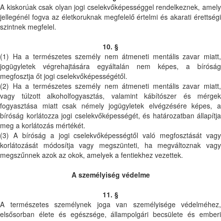
A kiskorúak csak olyan jogi cselekvőképességgel rendelkeznek, amely
jellegénél fogva az életkoruknak megfelelő értelmi és akarati érettségi
szintnek megfelel.
10. §
(1) Ha a természetes személy nem átmeneti mentális zavar miatt,
jogügyletek végrehajtására egyáltalán nem képes, a bíróság
megfosztja őt jogi cselekvőképességétől.
(2) Ha a természetes személy nem átmeneti mentális zavar miatt,
vagy túlzott alkoholfogyasztás, valamint kábítószer és mérgek
fogyasztása miatt csak némely jogügyletek elvégzésére képes, a
bíróság korlátozza jogi cselekvőképességét, és határozatban állapítja
meg a korlátozás mértékét.
(3) A bíróság a jogi cselekvőképességtől való megfosztását vagy
korlátozását módosítja vagy megszünteti, ha megváltoznak vagy
megszűnnek azok az okok, amelyek a fentiekhez vezettek.
A személyiség védelme
11. §
A természetes személynek joga van személyisége védelméhez,
elsősorban élete és egészsége, állampolgári becsülete és emberi