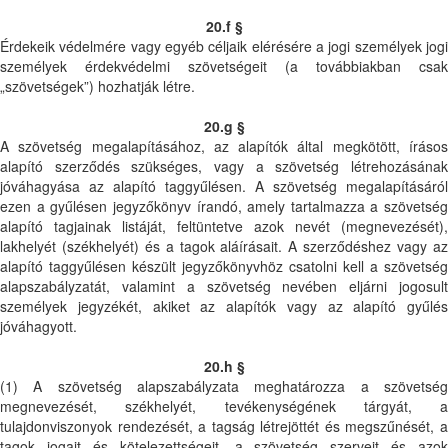
20.f §
Érdekeik védelmére vagy egyéb céljaik elérésére a jogi személyek jogi
személyek érdekvédelmi szövetségeit (a továbbiakban csak
„szövetségek”) hozhatják létre.
20.g §
A szövetség megalapításához, az alapítók által megkötött, írásos
alapító szerződés szükséges, vagy a szövetség létrehozásának
jóváhagyása az alapító taggyűlésen. A szövetség megalapításáról
ezen a gyűlésen jegyzőkönyv írandó, amely tartalmazza a szövetség
alapító tagjainak listáját, feltüntetve azok nevét (megnevezését),
lakhelyét (székhelyét) és a tagok aláírásait. A szerződéshez vagy az
alapító taggyűlésen készült jegyzőkönyvhöz csatolni kell a szövetség
alapszabályzatát, valamint a szövetség nevében eljárni jogosult
személyek jegyzékét, akiket az alapítók vagy az alapító gyűlés
jóváhagyott.
20.h §
(1) A szövetség alapszabályzata meghatározza a szövetség
megnevezését, székhelyét, tevékenységének tárgyát, a
tulajdonviszonyok rendezését, a tagság létrejöttét és megszűnését, a
tagok jogait és kötelezettségeit, a szövetség szerveit és azok