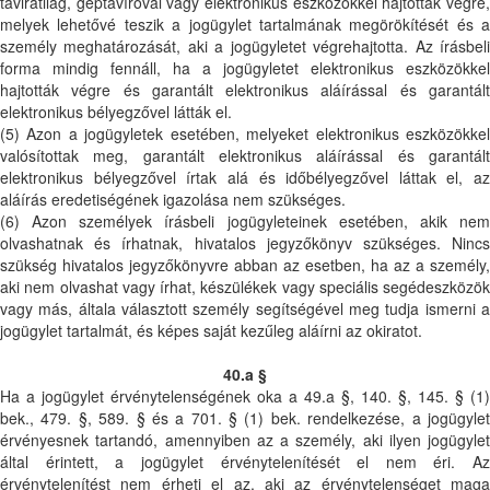
táviratilag, géptávíróval vagy elektronikus eszközökkel hajtották végre,
melyek lehetővé teszik a jogügylet tartalmának megörökítését és a
személy meghatározását, aki a jogügyletet végrehajtotta. Az írásbeli
forma mindig fennáll, ha a jogügyletet elektronikus eszközökkel
hajtották végre és garantált elektronikus aláírással és garantált
elektronikus bélyegzővel látták el.
(5) Azon a jogügyletek esetében, melyeket elektronikus eszközökkel
valósítottak meg, garantált elektronikus aláírással és garantált
elektronikus bélyegzővel írtak alá és időbélyegzővel láttak el, az
aláírás eredetiségének igazolása nem szükséges.
(6) Azon személyek írásbeli jogügyleteinek esetében, akik nem
olvashatnak és írhatnak, hivatalos jegyzőkönyv szükséges. Nincs
szükség hivatalos jegyzőkönyvre abban az esetben, ha az a személy,
aki nem olvashat vagy írhat, készülékek vagy speciális segédeszközök
vagy más, általa választott személy segítségével meg tudja ismerni a
jogügylet tartalmát, és képes saját kezűleg aláírni az okiratot.
40.a §
Ha a jogügylet érvénytelenségének oka a 49.a §, 140. §, 145. § (1)
bek., 479. §, 589. § és a 701. § (1) bek. rendelkezése, a jogügylet
érvényesnek tartandó, amennyiben az a személy, aki ilyen jogügylet
által érintett, a jogügylet érvénytelenítését el nem éri. Az
érvénytelenítést nem érheti el az, aki az érvénytelenséget maga