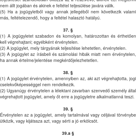
nem állt jogában és akinek e feltétel teljesülése javára válik.
(5) Ha a jogügyletből vagy annak jellegéből nem következik valami
más, feltételezendő, hogy a feltétel halasztó hatályú.
37. §
(1) A jogügyletet szabadon és komolyan, határozottan és érthetően
kell végrehajtani; egyébként érvénytelen.
(2) A jogügylet, mely tárgyának teljesítése lehetetlen, érvénytelen.
(3) A jogügylet az írásbeli és számolási hibák miatt nem érvénytelen,
ha annak értelme/jelentése megkérdőjelezhetetlen.
38. §
(1) A jogügylet érvénytelen, amennyiben az, aki azt végrehajtotta, jogi
cselekvőképességgel nem rendelkezik.
(2) Ugyanúgy érvénytelen a lélektani zavarban szenvedő személy által
végrehajtott jogügylet, amely őt erre a jogügyletre alkalmatlanná teszi.
39. §
Érvénytelen az a jogügylet, amely tartalmával vagy céljával törvénybe
ütközik, vagy kijátssza azt, vagy sérti a jó erkölcsöt.
39.a §