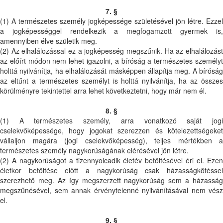
7. §
(1) A természetes személy jogképessége születésével jön létre. Ezzel
a jogképességgel rendelkezik a megfogamzott gyermek is,
amennyiben élve születik meg.
(2) Az elhalálozással ez a jogképesség megszűnik. Ha az elhalálozást
az előírt módon nem lehet igazolni, a bíróság a természetes személyt
holttá nyilvánítja, ha elhalálozását másképpen állapítja meg. A bíróság
az eltűnt a természetes személyt is holttá nyilvánítja, ha az összes
körülményre tekintettel arra lehet következtetni, hogy már nem él.
8. §
(1) A természetes személy, arra vonatkozó saját jogi
cselekvőképessége, hogy jogokat szerezzen és kötelezettségeket
vállaljon magára (jogi cselekvőképesség), teljes mértékben a
természetes személy nagykorúságának elérésével jön létre.
(2) A nagykorúságot a tizennyolcadik életév betöltésével éri el. Ezen
életkor betöltése előtt a nagykorúság csak házasságkötéssel
szerezhető meg. Az így megszerzett nagykorúság sem a házasság
megszűnésével, sem annak érvénytelenné nyilvánításával nem vész
el.
9. §