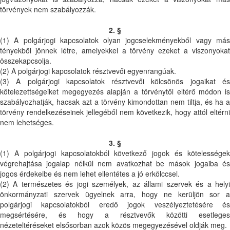
törvények nem szabályozzák.
2. §
(1) A polgárjogi kapcsolatok olyan jogcselekményekből vagy más
tényekből jönnek létre, amelyekkel a törvény ezeket a viszonyokat
összekapcsolja.
(2) A polgárjogi kapcsolatok résztvevői egyenrangúak.
(3) A polgárjogi kapcsolatok résztvevői kölcsönös jogaikat és
kötelezettségeiket megegyezés alapján a törvénytől eltérő módon is
szabályozhatják, hacsak azt a törvény kimondottan nem tiltja, és ha a
törvény rendelkezéseinek jellegéből nem következik, hogy attól eltérni
nem lehetséges.
3. §
(1) A polgárjogi kapcsolatokból következő jogok és kötelességek
végrehajtása jogalap nélkül nem avatkozhat be mások jogaiba és
jogos érdekeibe és nem lehet ellentétes a jó erkölccsel.
(2) A természetes és jogi személyek, az állami szervek és a helyi
önkormányzati szervek ügyelnek arra, hogy ne kerüljön sor a
polgárjogi kapcsolatokból eredő jogok veszélyeztetésére és
megsértésére, és hogy a résztvevők közötti esetleges
nézeteltéréseket elsősorban azok közös megegyezésével oldják meg.