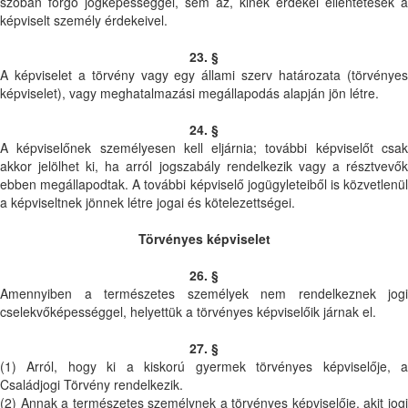
szóban forgó jogképességgel, sem az, kinek érdekei ellentétesek a
képviselt személy érdekeivel.
23. §
A képviselet a törvény vagy egy állami szerv határozata (törvényes
képviselet), vagy meghatalmazási megállapodás alapján jön létre.
24. §
A képviselőnek személyesen kell eljárnia; további képviselőt csak
akkor jelölhet ki, ha arról jogszabály rendelkezik vagy a résztvevők
ebben megállapodtak. A további képviselő jogügyleteiből is közvetlenül
a képviseltnek jönnek létre jogai és kötelezettségei.
Törvényes képviselet
26. §
Amennyiben a természetes személyek nem rendelkeznek jogi
cselekvőképességgel, helyettük a törvényes képviselőik járnak el.
27. §
(1) Arról, hogy ki a kiskorú gyermek törvényes képviselője, a
Családjogi Törvény rendelkezik.
(2) Annak a természetes személynek a törvényes képviselője, akit jogi