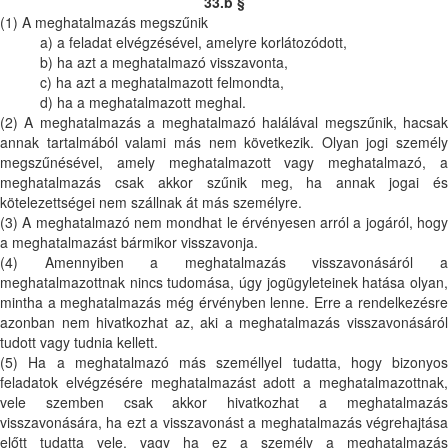
33.b §
(1) A meghatalmazás megszűnik
a) a feladat elvégzésével, amelyre korlátozódott,
b) ha azt a meghatalmazó visszavonta,
c) ha azt a meghatalmazott felmondta,
d) ha a meghatalmazott meghal.
(2) A meghatalmazás a meghatalmazó halálával megszűnik, hacsak
annak tartalmából valami más nem következik. Olyan jogi személy
megszűnésével, amely meghatalmazott vagy meghatalmazó, a
meghatalmazás csak akkor szűnik meg, ha annak jogai és
kötelezettségei nem szállnak át más személyre.
(3) A meghatalmazó nem mondhat le érvényesen arról a jogáról, hogy
a meghatalmazást bármikor visszavonja.
(4) Amennyiben a meghatalmazás visszavonásáról a
meghatalmazottnak nincs tudomása, úgy jogügyleteinek hatása olyan,
mintha a meghatalmazás még érvényben lenne. Erre a rendelkezésre
azonban nem hivatkozhat az, aki a meghatalmazás visszavonásáról
tudott vagy tudnia kellett.
(5) Ha a meghatalmazó más személlyel tudatta, hogy bizonyos
feladatok elvégzésére meghatalmazást adott a meghatalmazottnak,
vele szemben csak akkor hivatkozhat a meghatalmazás
visszavonására, ha ezt a visszavonást a meghatalmazás végrehajtása
előtt tudatta vele, vagy ha ez a személy a meghatalmazás