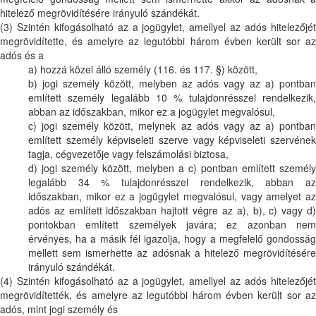
hitelező megrövidítésére irányuló szándékát.
(3) Szintén kifogásolható az a jogügylet, amellyel az adós hitelezőjét
megrövidítette, és amelyre az legutóbbi három évben került sor az
adós és a
a) hozzá közel álló személy (116. és 117. §) között,
b) jogi személy között, melyben az adós vagy az a) pontban
említett személy legalább 10 % tulajdonrésszel rendelkezik,
abban az időszakban, mikor ez a jogügylet megvalósul,
c) jogi személy között, melynek az adós vagy az a) pontban
említett személy képviseleti szerve vagy képviseleti szervének
tagja, cégvezetője vagy felszámolási biztosa,
d) jogi személy között, melyben a c) pontban említett személy
legalább 34 % tulajdonrésszel rendelkezik, abban az
időszakban, mikor ez a jogügylet megvalósul, vagy amelyet az
adós az említett időszakban hajtott végre az a), b), c) vagy d)
pontokban említett személyek javára; ez azonban nem
érvényes, ha a másik fél igazolja, hogy a megfelelő gondosság
mellett sem ismerhette az adósnak a hitelező megrövidítésére
irányuló szándékát.
(4) Szintén kifogásolható az a jogügylet, amellyel az adós hitelezőjét
megrövidítették, és amelyre az legutóbbi három évben került sor az
adós, mint jogi személy és