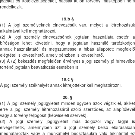
jogokat és kötelezettségeket, hacsak külön törvény másképpen nem
rendelkezik.
19.b §
(1) A jogi személyeknek elnevezésük van, melyet a létrehozásuk
alkalmával kell meghatározni.
(2) A jogi személy elnevezésének jogtalan használata esetén a
bíróságon lehet követelni, hogy a jogtalan használó tartózkodjon
annak használatától és megszüntesse a hibás állapotot; megfelelő
elégtétel is követelhető, amely pénzben is követelhető.
(3) A (2) bekezdés megfelelően érvényes a jogi személy jó hírnevébe
történő jogtalan beavatkozás esetében is.
19.c §
A jogi személy székhelyét annak létrejöttekor kell meghatározni.
20. §
(1) A jogi személy jogügyleteit minden ügyben azok végzik el, akiket
erre a jogi személy létrehozásáról szóló szerződés, az alapítólevél
vagy a törvény feljogosít (képviseleti szervek).
(2) A jogi személy jogügyleteit más dolgozói vagy tagjai is
elvégezhetik, amennyiben azt a jogi személy belső előírásaiban
meghatározták vagy a munkahelyi beosztásukra való tekintettel ez