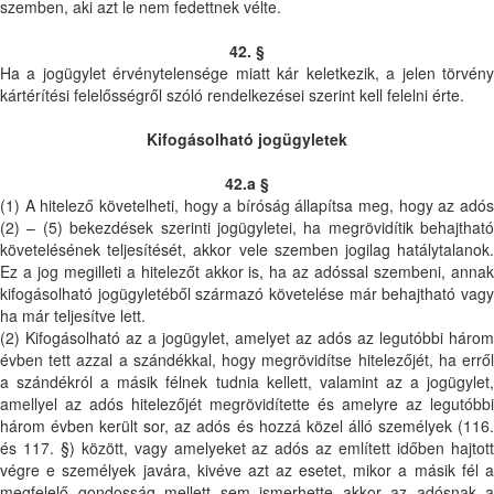
szemben, aki azt le nem fedettnek vélte.
42. §
Ha a jogügylet érvénytelensége miatt kár keletkezik, a jelen törvény
kártérítési felelősségről szóló rendelkezései szerint kell felelni érte.
Kifogásolható jogügyletek
42.a §
(1) A hitelező követelheti, hogy a bíróság állapítsa meg, hogy az adós
(2) – (5) bekezdések szerinti jogügyletei, ha megrövidítik behajtható
követelésének teljesítését, akkor vele szemben jogilag hatálytalanok.
Ez a jog megilleti a hitelezőt akkor is, ha az adóssal szembeni, annak
kifogásolható jogügyletéből származó követelése már behajtható vagy
ha már teljesítve lett.
(2) Kifogásolható az a jogügylet, amelyet az adós az legutóbbi három
évben tett azzal a szándékkal, hogy megrövidítse hitelezőjét, ha erről
a szándékról a másik félnek tudnia kellett, valamint az a jogügylet,
amellyel az adós hitelezőjét megrövidítette és amelyre az legutóbbi
három évben került sor, az adós és hozzá közel álló személyek (116.
és 117. §) között, vagy amelyeket az adós az említett időben hajtott
végre e személyek javára, kivéve azt az esetet, mikor a másik fél a
megfelelő gondosság mellett sem ismerhette akkor az adósnak a