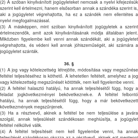
(2) A szóban kinyilvánított jogügyleteket nemcsak a nyelvi kifejezésük
szerint kell értelmezni, hanem elsősorban annak a szándéka szerint is,
aki a jogügyletet végrehajtotta, ha ez a szándék nem ellentétes a
nyelvi megfogalmazással.
(3) A másképpen, mint szóban kinyilvánított jogügyletek a szerint
értelmezendők, amit azok kinyilvánításának módja általában jelent.
Miközben figyelembe kell venni annak szándékát, aki a jogügyletet
végrehajtotta, és védeni kell annak jóhiszeműségét, aki számára a
jogügyletet szánták.
36. §
(1) A jog vagy kötelezettség létrejötte, módosítása vagy megszűnése
feltétel teljesítéséhez is köthető. A lehetetlen feltételt, amelyhez a jog
vagy kötelezettség megszűnését kötötték, nem kell figyelembe venni.
(2) A feltétel halasztó hatályú, ha annak teljesítésétől függ, hogy a
feladat jogkövetkezményei bekövetkeznek-e. A feltétel felbontó
hatályú, ha annak teljesítésétől függ, hogy a már bekövetkezett
következmények megszűnjenek.
(3) Ha a résztvevő, akinek a feltétel be nem teljesülése a javára
szolgál, annak teljesülését szándékosan meghiúsítja, a jogügylet
feltétel nélkülivé válik.
(4) A feltétel teljesítését nem kell figyelembe venni, ha annak
teljesítését szándékosan okozza az a résztvevő, akinek ezt megtenni