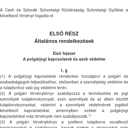
A Cseh és Szlovák Szövetségi Köztársaság Szövetségi Gyűlése a
következő törvényt fogadta el:
ELSŐ RÉSZ
Általános rendelkezések
Első fejezet
A polgárjogi kapcsolatok és azok védelme
1. §
(1) A polgárjogi kapcsolatok rendezése hozzájárul a polgári és
szabadságjogok teljesüléséhez, elsősorban a személyiség védelme és
a tulajdonhoz való jog védelme terén.
(2) A polgári törvénykönyv szabályozza a természetes és jogi
személyek tulajdonviszonyait, ezen személyek és az állam közötti
tulajdonviszonyokat, valamint a személyek védelmének jogából
következő kapcsolatokat, amennyiben ezeket a polgárjogi
1)
kapcsolatokat más törvények nem szabályozzák.
(3) A polgári törvénykönyv a szellemi tulajdonra vonatkozó
jogviszonyokat is szabályozza, hacsak ezeket a viszonyokat más