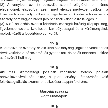
(2) Amennyiben az (1) bekezdés szerinti elégtétel nem tűnne
elegendőnek, elsősorban azért, mert jelentős mértékben csökkent a
természetes személy méltósága vagy társadalmi súlya, a természetes
személy nem vagyon kárért járó pénzbeli kártérítésre is jogosult.
(3) A (2) bekezdés szerinti kártérítés összegét bíróság állapítja meg,
figyelembe véve a keletkezett kár súlyosságát és a körülményeket,
melyek között a jogsértésre sor került.
15. §
A természetes személy halála után személyiségi jogainak védelmének
érvényesítése a házastársát és gyermekeit, és ha ők nincsenek, akkor
az ő szüleit illeti meg.
16. §
Aki más személyiségi jogainak védelmébe történő jogtalan
beavatkozásával kárt okoz, a jelen törvény károkozásért való
felelősségvállalás szerinti rendelkezései alapján felel érte.
Második szakasz
Jogi személyek
18. §