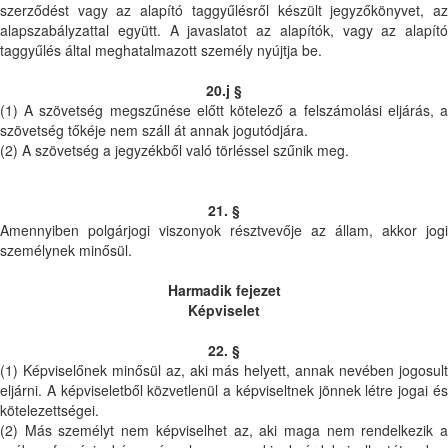
szerződést vagy az alapító taggyűlésről készült jegyzőkönyvet, az
alapszabályzattal együtt. A javaslatot az alapítók, vagy az alapító
taggyűlés által meghatalmazott személy nyújtja be.
20.j §
(1) A szövetség megszűnése előtt kötelező a felszámolási eljárás, a
szövetség tőkéje nem száll át annak jogutódjára.
(2) A szövetség a jegyzékből való törléssel szűnik meg.
21. §
Amennyiben polgárjogi viszonyok résztvevője az állam, akkor jogi
személynek minősül.
Harmadik fejezet
Képviselet
22. §
(1) Képviselőnek minősül az, aki más helyett, annak nevében jogosult
eljárni. A képviseletből közvetlenül a képviseltnek jönnek létre jogai és
kötelezettségei.
(2) Más személyt nem képviselhet az, aki maga nem rendelkezik a