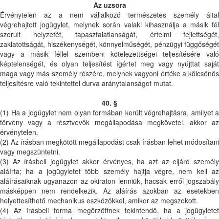
Az uzsora
Érvénytelen az a nem vállalkozó természetes személy által
végrehajtott jogügylet, melynek során valaki kihasználja a másik fél
szorult helyzetét, tapasztalatlanságát, értelmi fejlettségét,
zaklatottságát, hiszékenységét, könnyelműségét, pénzügyi függőségét
vagy a másik féllel szembeni kötelezettségei teljesítésére való
képtelenségét, és olyan teljesítést ígértet meg vagy nyújttat saját
maga vagy más személy részére, melynek vagyoni értéke a kölcsönös
teljesítésre való tekintettel durva aránytalanságot mutat.
40. §
(1) Ha a jogügylet nem olyan formában került végrehajtásra, amilyet a
törvény vagy a résztvevők megállapodása megkövetel, akkor az
érvénytelen.
(2) Az írásban megkötött megállapodást csak írásban lehet módosítani
vagy megszüntetni.
(3) Az írásbeli jogügylet akkor érvényes, ha azt az eljáró személy
aláírta; ha a jogügyletet több személy hajtja végre, nem kell az
aláírásaiknak ugyanazon az okiraton lenniük, hacsak erről jogszabály
másképpen nem rendelkezik. Az aláírás azokban az esetekben
helyettesíthető mechanikus eszközökkel, amikor az megszokott.
(4) Az írásbeli forma megőrzöttnek tekintendő, ha a jogügyletet