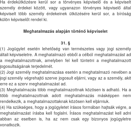
Ha érdekütközésre kerül sor a törvényes képviselő és a képviselt
személy érdekei között, vagy ugyanazon törvényes képviselő által
képviselt több személy érdekeinek ütközésére kerül sor, a bíróság
külön képviselőt rendel ki.
Meghatalmazás alapján történő képviselet
31. §
(1) Jogügylet esetén lehetőség van természetes vagy jogi személy
általi képviseletre. A meghatalmazó ebből a célból meghatalmazást ad
a meghatalmazottnak, amelyben fel kell tüntetni a meghatalmazott
jogosultságának terjedelmét.
(2) Jogi személy meghatalmazása esetén a meghatalmazó nevében a
jogi személy végrehajtó szerve jogosult eljárni, vagy az a személy, akit
erre ez a szerv meghatalmazást ad.
(3) Meghatalmazás több meghatalmazottnak közösen is adható. Ha a
több meghatalmazottnak adott meghatalmazás másképpen nem
rendelkezik, a meghatalmazottaknak közösen kell eljárniuk.
(4) Ha szükséges, hogy a jogügyletet írásos formában hajtsák végre, a
meghatalmazást írásba kell foglalni. Írásos meghatalmazást kell adni
abban az esetben is, ha az nem csak egy bizonyos jogügyletre
vonatkozik.