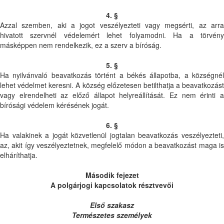
4. §
Azzal szemben, aki a jogot veszélyezteti vagy megsérti, az arra
hivatott szervnél védelemért lehet folyamodni. Ha a törvény
másképpen nem rendelkezik, ez a szerv a bíróság.
5. §
Ha nyilvánvaló beavatkozás történt a békés állapotba, a községnél
lehet védelmet keresni. A község előzetesen betilthatja a beavatkozást
vagy elrendelheti az előző állapot helyreállítását. Ez nem érinti a
bírósági védelem kérésének jogát.
6. §
Ha valakinek a jogát közvetlenül jogtalan beavatkozás veszélyezteti,
az, akit így veszélyeztetnek, megfelelő módon a beavatkozást maga is
elháríthatja.
Második fejezet
A polgárjogi kapcsolatok résztvevői
Első szakasz
Természetes személyek