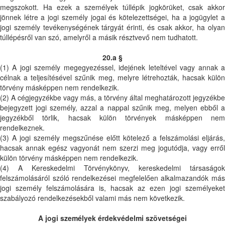
megszokott. Ha ezek a személyek túllépik jogkörüket, csak akkor
jönnek létre a jogi személy jogai és kötelezettségei, ha a jogügylet a
jogi személy tevékenységének tárgyát érinti, és csak akkor, ha olyan
túllépésről van szó, amelyről a másik résztvevő nem tudhatott.
20.a §
(1) A jogi személy megegyezéssel, idejének leteltével vagy annak a
célnak a teljesítésével szűnik meg, melyre létrehozták, hacsak külön
törvény másképpen nem rendelkezik.
(2) A cégjegyzékbe vagy más, a törvény által meghatározott jegyzékbe
bejegyzett jogi személy, azzal a nappal szűnik meg, melyen ebből a
jegyzékből törlik, hacsak külön törvények másképpen nem
rendelkeznek.
(3) A jogi személy megszűnése előtt kötelező a felszámolási eljárás,
hacsak annak egész vagyonát nem szerzi meg jogutódja, vagy erről
külön törvény másképpen nem rendelkezik.
(4) A Kereskedelmi Törvénykönyv, kereskedelmi társaságok
felszámolásáról szóló rendelkezései megfelelően alkalmazandók más
jogi személy felszámolására is, hacsak az ezen jogi személyeket
szabályozó rendelkezésekből valami más nem következik.
A jogi személyek érdekvédelmi szövetségei