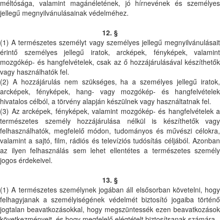
méltósága, valamint magánéletének, jó hírnevének és személyes
jellegű megnyilvánulásainak védelméhez.
12. §
(1) A természetes személyt vagy személyes jellegű megnyilvánulásait
érintő személyes jellegű iratok, arcképek, fényképek, valamint
mozgókép- és hangfelvételek, csak az ő hozzájárulásával készíthetők
vagy használhatók fel.
(2) A hozzájárulás nem szükséges, ha a személyes jellegű iratok,
arcképek, fényképek, hang- vagy mozgókép- és hangfelvételek
hivatalos célból, a törvény alapján készülnek vagy használtatnak fel.
(3) Az arcképek, fényképek, valamint mozgókép- és hangfelvételek a
természetes személy hozzájárulása nélkül is készíthetők vagy
felhasználhatók, megfelelő módon, tudományos és művészi célokra,
valamint a sajtó, film, rádiós és televíziós tudósítás céljából. Azonban
az ilyen felhasználás sem lehet ellentétes a természetes személy
jogos érdekeivel.
13. §
(1) A természetes személynek jogában áll elsősorban követelni, hogy
felhagyjanak a személyiségének védelmét biztosító jogaiba történő
jogtalan beavatkozásokkal, hogy megszüntessék ezen beavatkozások
következményeit, és hogy megfelelő elégtételt biztosítsanak számára.