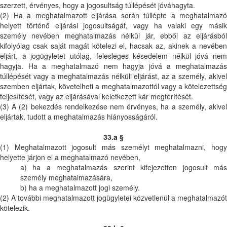
szerzett, érvényes, hogy a jogosultság túllépését jóváhagyta.
(2) Ha a meghatalmazott eljárása során túllépte a meghatalmazó
helyett történő eljárási jogosultságát, vagy ha valaki egy másik
személy nevében meghatalmazás nélkül jár, ebből az eljárásból
kifolyólag csak saját magát kötelezi el, hacsak az, akinek a nevében
eljárt, a jogügyletet utólag, felesleges késedelem nélkül jóvá nem
hagyja. Ha a meghatalmazó nem hagyja jóvá a meghatalmazás
túllépését vagy a meghatalmazás nélküli eljárást, az a személy, akivel
szemben eljártak, követelheti a meghatalmazottól vagy a kötelezettség
teljesítését, vagy az eljárásával keletkezett kár megtérítését.
(3) A (2) bekezdés rendelkezése nem érvényes, ha a személy, akivel
eljártak, tudott a meghatalmazás hiányosságáról.
33.a §
(1) Meghatalmazott jogosult más személyt meghatalmazni, hogy
helyette járjon el a meghatalmazó nevében,
a) ha a meghatalmazás szerint kifejezetten jogosult más
személy meghatalmazására,
b) ha a meghatalmazott jogi személy.
(2) A további meghatalmazott jogügyletei közvetlenül a meghatalmazót
kötelezik.