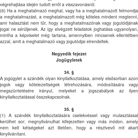
végrehajtása idején tudott erről a visszavonásról.
(6) Ha a meghatalmazó meghal, vagy ha a meghatalmazott felmondja
a meghatalmazást, a meghatalmazott még köteles mindent megtenni,
ami halasztást nem tűr, hogy a meghatalmazónak vagy jogutódjának
jogai ne sérüljenek. Az így elvégzett feladatok joghatása ugyanolyan,
mintha a képviselet még tartana, amennyiben nincsenek ellentétben
azzal, amit a meghatalmazó vagy jogutódjai elrendeltek.
Negyedik fejezet
Jogügyletek
34. §
A jogügylet a szándék olyan kinyilatkoztatása, amely elsősorban azon
jogok vagy kötelezettségek létrehozására, módosítására vagy
megszüntetésére irányul, melyeket a jogszabályok az ilyen
kinyilatkoztatással összekapcsolnak.
35. §
(1) A szándék kinyilatkoztatására cselekvéssel vagy mulasztással
kerülhet sor; megnyilvánulhat kifejezetten vagy más módon, amely
nem kelt kétségeket azt illetően, hogy a résztvevő mit akart
kinyilvánítani.