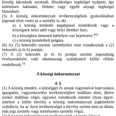
község lakosának azonnali, létszükséges segítséget nyújtani, így
különösen lakhatást, élelmet vagy egyéb anyagi segítséget
biztosítani.
(5) A község önkormányzati tevékenységének gyakorlásában
jogosult részt venni az a személy is, aki
a) a község területén ingatlannal rendelkezik vagy a
községnek helyi adót vagy helyi illetéket fizet,
4a)
b) a községben átmeneti lakhelyre van bejelentve,
c) a község tiszteletbeli polgára.
(6) Az (5) bekezdés szerinti személyekre nem vonatkoznak a (2)
bekezdés a) és b) pontjai.
(7) A (2) bekezdés a) és b) pontjai szerinti jogosultság
érvényesítésére való alkalmasság szabályairól külön előírás
5)
rendelkezik.
A községi önkormányzat
4. §
(1) A község minden, a községgel és annak vagyonával kapcsolatos
igazgatási, vagyonkezelési tevékenységben önállóan dönt, illetve
ezeket önállóan végzi, ugyanez vonatkozik minden olyan ügyre,
amelyet a külön törvény a község önkormányzati jogköreként
szabályoz, ha az ilyen tevékenységet a törvény szerint nem az állam,
más jogi személy vagy természetes személy végzi.
(2) A község önkormányzati tevékenységét a község lakosai