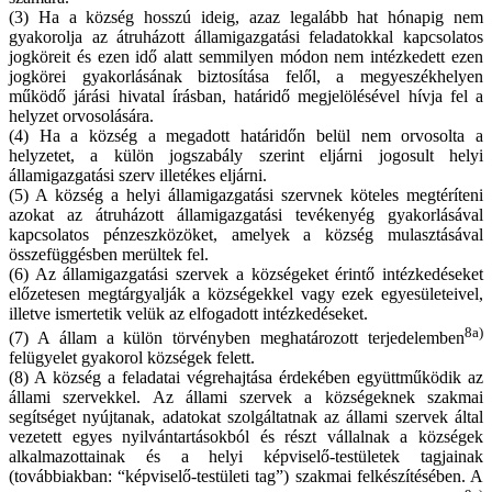
(3) Ha a község hosszú ideig, azaz legalább hat hónapig nem
gyakorolja az átruházott államigazgatási feladatokkal kapcsolatos
jogköreit és ezen idő alatt semmilyen módon nem intézkedett ezen
jogkörei gyakorlásának biztosítása felől, a megyeszékhelyen
működő járási hivatal írásban, határidő megjelölésével hívja fel a
helyzet orvosolására.
(4) Ha a község a megadott határidőn belül nem orvosolta a
helyzetet, a külön jogszabály szerint eljárni jogosult helyi
államigazgatási szerv illetékes eljárni.
(5) A község a helyi államigazgatási szervnek köteles megtéríteni
azokat az átruházott államigazgatási tevékenyég gyakorlásával
kapcsolatos pénzeszközöket, amelyek a község mulasztásával
összefüggésben merültek fel.
(6) Az államigazgatási szervek a községeket érintő intézkedéseket
előzetesen megtárgyalják a községekkel vagy ezek egyesületeivel,
illetve ismertetik velük az elfogadott intézkedéseket.
8a)
(7) A állam a külön törvényben meghatározott terjedelemben
felügyelet gyakorol községek felett.
(8) A község a feladatai végrehajtása érdekében együttműködik az
állami szervekkel. Az állami szervek a községeknek szakmai
segítséget nyújtanak, adatokat szolgáltatnak az állami szervek által
vezetett egyes nyilvántartásokból és részt vállalnak a községek
alkalmazottainak és a helyi képviselő-testületek tagjainak
(továbbiakban: “képviselő-testületi tag”) szakmai felkészítésében. A