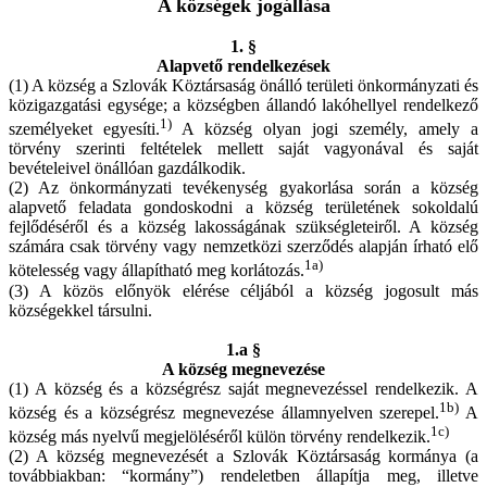
A községek jogállása
1. §
Alapvető rendelkezések
(1) A község a Szlovák Köztársaság önálló területi önkormányzati és
közigazgatási egysége; a községben állandó lakóhellyel rendelkező
1)
személyeket egyesíti.
A község olyan jogi személy, amely a
törvény szerinti feltételek mellett saját vagyonával és saját
bevételeivel önállóan gazdálkodik.
(2) Az önkormányzati tevékenység gyakorlása során a község
alapvető feladata gondoskodni a község területének sokoldalú
fejlődéséről és a község lakosságának szükségleteiről. A község
számára csak törvény vagy nemzetközi szerződés alapján írható elő
1a)
kötelesség vagy állapítható meg korlátozás.
(3) A közös előnyök elérése céljából a község jogosult más
községekkel társulni.
1.a §
A község megnevezése
(1) A község és a községrész saját megnevezéssel rendelkezik. A
1b)
község és a községrész megnevezése államnyelven szerepel.
A
1c)
község más nyelvű megjelöléséről külön törvény rendelkezik.
(2) A község megnevezését a Szlovák Köztársaság kormánya (a
továbbiakban: “kormány”) rendeletben állapítja meg, illetve