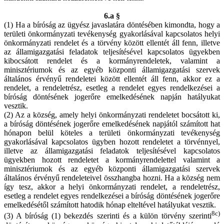
6.a §
(1) Ha a bíróság az ügyész javaslatára döntésében kimondta, hogy a
területi önkormányzati tevékenység gyakorlásával kapcsolatos helyi
önkormányzati rendelet és a törvény között ellentét áll fenn, illetve
az államigazgatási feladatok teljesítésével kapcsolatos ügyekben
kibocsátott rendelet és a kormányrendeletek, valamint a
minisztériumok és az egyéb központi államigazgatási szervek
általános érvényű rendeletei között ellentét áll fenn, akkor ez a
rendelet, a rendeletrész, esetleg a rendelet egyes rendelkezései a
bíróság döntésének jogerőre emelkedésének napján hatályukat
vesztik.
(2) Az a község, amely helyi önkormányzati rendeletet bocsátott ki,
a bíróság döntésének jogerőre emelkedésének napjától számított hat
hónapon belül köteles a területi önkormányzati tevékenység
gyakorlásával kapcsolatos ügyben hozott rendeletet a törvénnyel,
illetve az államigazgatási feladatok teljesítésével kapcsolatos
ügyekben hozott rendeletet a kormányrendelettel valamint a
minisztériumok és az egyéb központi államigazgatási szervek
általános érvényű rendeleteivel összhangba hozni. Ha a község nem
így tesz, akkor a helyi önkormányzati rendelet, a rendeletrész,
esetleg a rendelet egyes rendelkezései a bíróság döntésének jogerőre
emelkedésétől számított hatodik hónap elteltével hatályukat vesztik.
8c)
(3) A bíróság (1) bekezdés szerinti és a külön törvény szerinti