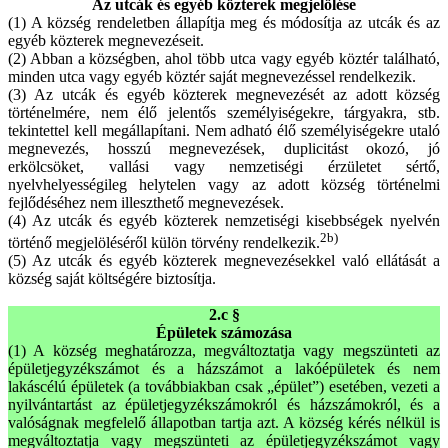
Az utcák és egyéb közterek megjelölése
(1) A község rendeletben állapítja meg és módosítja az utcák és az
egyéb közterek megnevezéseit.
(2) Abban a községben, ahol több utca vagy egyéb köztér található,
minden utca vagy egyéb köztér saját megnevezéssel rendelkezik.
(3) Az utcák és egyéb közterek megnevezését az adott község
történelmére, nem élő jelentős személyiségekre, tárgyakra, stb.
tekintettel kell megállapítani. Nem adható élő személyiségekre utaló
megnevezés, hosszú megnevezések, duplicitást okozó, jó
erkölcsöket, vallási vagy nemzetiségi érzületet sértő,
nyelvhelyességileg helytelen vagy az adott község történelmi
fejlődéséhez nem illeszthető megnevezések.
(4) Az utcák és egyéb közterek nemzetiségi kisebbségek nyelvén
2b)
történő megjelöléséről külön törvény rendelkezik.
(5) Az utcák és egyéb közterek megnevezésekkel való ellátását a
község saját költségére biztosítja.
2.c §
Épületek számozása
(1) A község meghatározza, megváltoztatja vagy megszünteti az
épületjegyzékszámot és a házszámot a lakóépületek és nem
lakáscélú épületek (a továbbiakban csak „épület”) esetében, vezeti a
nyilvántartást az épületjegyzékszámokról és házszámokról, és a
valóságnak megfelelő állapotban tartja azt. A község kérés nélkül is
megváltoztatja vagy megszünteti az épületjegyzékszámot vagy