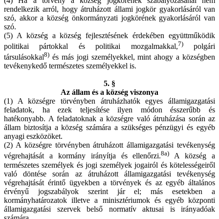
(4) Ha a törvény a község jogkörének szabályozásánál nem
rendelkezik arról, hogy átruházott állami jogkör gyakorlásáról van
szó, akkor a község önkormányzati jogkörének gyakorlásáról van
szó.
(5) A község a község fejlesztésének érdekében együttműködik
7)
politikai pártokkal és politikai mozgalmakkal,
polgári
8)
társulásokkal
és más jogi személyekkel, mint ahogy a községben
tevékenykedő természetes személyekkel is.
5. §
Az állam és a község viszonya
(1) A községre törvényben átruházhatók egyes államigazgatási
feladatok, ha ezek teljesítése ilyen módon ésszerűbb és
hatékonyabb. A feladatoknak a községre való átruházása során az
állam biztosítja a község számára a szükséges pénzügyi és egyéb
anyagi eszközöket.
(2) A községre törvényben átruházott államigazgatási tevékenység
8a)
végrehajtását a kormány irányítja és ellenőrzi.
A község a
természetes személyek és jogi személyek jogairól és kötelességeiről
való döntése során az átruházott államigazgatási tevékenység
végrehajtását érintő ügyekben a törvények és az egyéb általános
érvényű jogszabályok szerint jár el; más esetekben a
kormányhatározatok illetve a minisztériumok és egyéb központi
államigazgatási szervek belső normatív aktusai is irányadóak
számára.