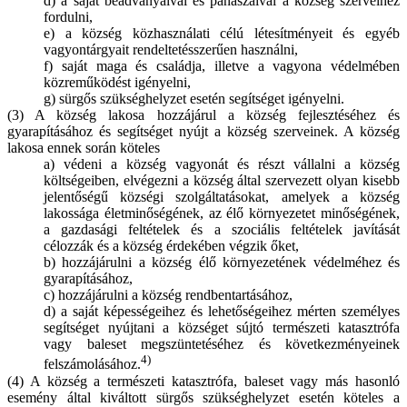
d) a saját beadványaival és panaszaival a község szerveihez
fordulni,
e) a község közhasználati célú létesítményeit és egyéb
vagyontárgyait rendeltetésszerűen használni,
f) saját maga és családja, illetve a vagyona védelmében
közreműködést igényelni,
g) sürgős szükséghelyzet esetén segítséget igényelni.
(3) A község lakosa hozzájárul a község fejlesztéséhez és
gyarapításához és segítséget nyújt a község szerveinek. A község
lakosa ennek során köteles
a) védeni a község vagyonát és részt vállalni a község
költségeiben, elvégezni a község által szervezett olyan kisebb
jelentőségű községi szolgáltatásokat, amelyek a község
lakossága életminőségének, az élő környezetet minőségének,
a gazdasági feltételek és a szociális feltételek javítását
célozzák és a község érdekében végzik őket,
b) hozzájárulni a község élő környezetének védelméhez és
gyarapításához,
c) hozzájárulni a község rendbentartásához,
d) a saját képességeihez és lehetőségeihez mérten személyes
segítséget nyújtani a községet sújtó természeti katasztrófa
vagy baleset megszüntetéséhez és következményeinek
4)
felszámolásához.
(4) A község a természeti katasztrófa, baleset vagy más hasonló
esemény által kiváltott sürgős szükséghelyzet esetén köteles a