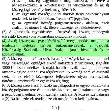
e) az új község vagyonának meghatározása, beleértve a
pénzeszközöket, a követeléseket és tartozásokat és az új
község jogi személyeinek megjelölését is,
f) az egyesülő községek által kiadott helyi önkormányzati
rendeletek (a továbbiakban: “rendelet”) jegyzéke,
g) az egyesülő község polgármestereinek aláírása, ezek
családi- és utónevének, illetve tisztségének feltüntetésével.
(3) A községek egyesülésével létrejövő új község mindegyik
egyesülő község vonatkozásában jogutódnak minősül.
(4) Az új község az egyesülésről szóló megállapodást megküldi a
területileg illetékes megyei önkormányzatnak, a Szlovák
Köztársaság Statisztikai Hivatalának, a járási hivatalnak és az
adóhivatalnak.
(5) A község akkor válhat szét, ha az új községek kataszteri területtel
vagy összefüggő egységet alkotó kataszteri területekkel, legalább
3000 lakossal rendelkeznek majd, ha urbanisztikai szempontból nem
olvadtak egybe a többi községrészekkel. A község nem választható
szét, ha az elváló községrész fejlesztésébe olyan beruházások
történtek, amelyektől az egész község függ.
(6) A község szétválásáról szóló megállapodást és egyéb okiratokat a
község polgármestere és a petíciós bizottság meghatalmazottja vagy
a petícióban meghatározott személy írják alá. A község szétválására
a (2)-(4) bekezdések rendelkezéseit megfelelően kell alkalmazni.
2.b §