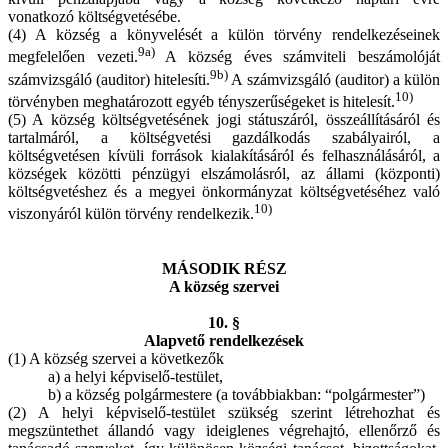
vonatkozó költségvetésébe.
(4) A község a könyvelését a külön törvény rendelkezéseinek
9a)
megfelelően vezeti.
A község éves számviteli beszámolóját
9b)
számvizsgáló (auditor) hitelesíti.
A számvizsgáló (auditor) a külön
10)
törvényben meghatározott egyéb tényszerűségeket is hitelesít.
(5) A község költségvetésének jogi státuszáról, összeállításáról és
tartalmáról, a költségvetési gazdálkodás szabályairól, a
költségvetésen kívüli források kialakításáról és felhasználásáról, a
községek közötti pénzügyi elszámolásról, az állami (központi)
költségvetéshez és a megyei önkormányzat költségvetéséhez való
10)
viszonyáról külön törvény rendelkezik.
MÁSODIK RÉSZ
A község szervei
10. §
Alapvető rendelkezések
(1) A község szervei a következők
a) a helyi képviselő-testület,
b) a község polgármestere (a továbbiakban: “polgármester”)
(2) A helyi képviselő-testület szükség szerint létrehozhat és
megszüntethet állandó vagy ideiglenes végrehajtó, ellenőrző és