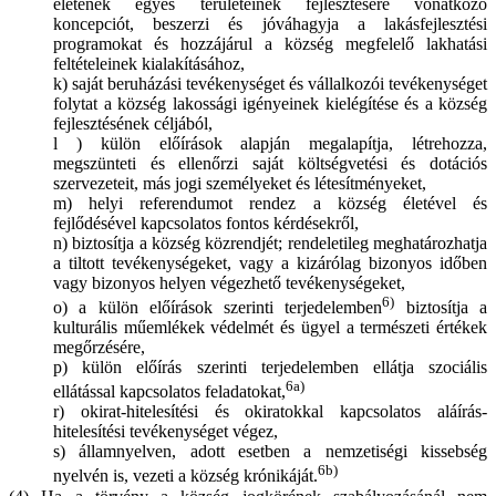
életének egyes területeinek fejlesztésére vonatkozó
koncepciót, beszerzi és jóváhagyja a lakásfejlesztési
programokat és hozzájárul a község megfelelő lakhatási
feltételeinek kialakításához,
k) saját beruházási tevékenységet és vállalkozói tevékenységet
folytat a község lakossági igényeinek kielégítése és a község
fejlesztésének céljából,
l ) külön előírások alapján megalapítja, létrehozza,
megszünteti és ellenőrzi saját költségvetési és dotációs
szervezeteit, más jogi személyeket és létesítményeket,
m) helyi referendumot rendez a község életével és
fejlődésével kapcsolatos fontos kérdésekről,
n) biztosítja a község közrendjét; rendeletileg meghatározhatja
a tiltott tevékenységeket, vagy a kizárólag bizonyos időben
vagy bizonyos helyen végezhető tevékenységeket,
6)
o) a külön előírások szerinti terjedelemben
biztosítja a
kulturális műemlékek védelmét és ügyel a természeti értékek
megőrzésére,
p) külön előírás szerinti terjedelemben ellátja szociális
6a)
ellátással kapcsolatos feladatokat,
r) okirat-hitelesítési és okiratokkal kapcsolatos aláírás-
hitelesítési tevékenységet végez,
s) államnyelven, adott esetben a nemzetiségi kissebség
6b)
nyelvén is, vezeti a község krónikáját.