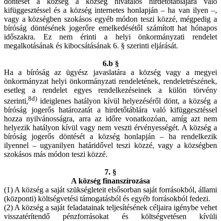
döntését a község a község hivatalos hirdetőtáblájára való
kifüggesztéssel és a község internetes honlapján – ha van ilyen –,
vagy a községben szokásos egyéb módon teszi közzé, mégpedig a
bíróság döntésének jogerőre emelkedésétől számított hat hónapos
időszakra. Ez nem érinti a helyi önkormányzati rendelet
megalkotásának és kibocsátásának 6. § szerinti eljárását.
6.b §
Ha a bíróság az ügyész javaslatára a község vagy a megyei
önkormányzat helyi önkormányzati rendeletének, rendeletrészének,
esetleg a rendelet egyes rendelkezéseinek a külön törvény
8d)
szerinti,
ideiglenes hatályon kívül helyezéséről dönt, a község a
bíróság jogerős határozatát a hirdetőtáblára való kifüggesztéssel
hozza nyilvánosságra, arra az időre vonatkozóan, amíg azt nem
helyezik hatályon kívül vagy nem veszti érvényességét. A község a
bíróság jogerős döntését a község honlapján – ha rendelkezik
ilyennel – ugyanilyen határidővel teszi közzé, vagy a községben
szokásos más módon teszi közzé.
7. §
A község finanszírozása
(1) A község a saját szükségleteit elsősorban saját forrásokból, állami
(központi) költségvetési támogatásból és egyéb forrásokból fedezi.
(2) A község a saját feladatainak teljesítésének céljaira igénybe vehet
visszatérítendő pénzforrásokat és költségvetésen kívüli