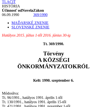
TLAČIŤ
HISTÓRIA
Účinnosť od
Novela
Zákon
06.09.1990
369/1990
MAĎARSKÉ ZNENIE
SLOVENSKÉ ZNENIE
Hatályos 2015. július 1-től 2016. június 30-ig
Tt. 369/1990.
Törvény
A KÖZSÉGI
ÖNKORMÁNYZATOKRÓL
Kelt: 1990. szeptember 6.
Módosítva:
Tt. 96/1991., hatályos 1991. április 1-től
Tt. 130/1991., hatályos 1991. április 15-től
Tt. 421/1991., hatályos 1991. november 1-től