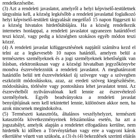
rendelkezéseibe.
(3) Azt a rendeleti javaslatot, amelyről a helyi képviselő-testületnek
tárgyalnia kell, a község legkésőbb a rendeleti javaslattal foglalkozó
helyi képviselő-testületi tárgyalását megelőző 15 napon függeszti ki
a község hivatalos hirdetőtáblájára. Ha a község rendelkezik
internetes honlappal, a rendeleti javaslatot ugyanezen határidővel
teszi közzé, vagy pedig a községben szokásos egyéb módon teszi
közzé.
(4) A rendeleti javaslat kifüggesztésének napjától számítva kezd el
telni az a legkevesebb 10 napos határidő, amelyen belül a
természetes személyeknek és a jogi személyeknek lehetőségük van
írásban, elektronikusan vagy a községi hivatalban jegyzőkönyvbe
mondva észrevételezniük a rendeleti javaslatot. A meghatározott
határidőn belül tett észrevételekkel új szövegre vagy a szövegben
eszközölt módosításokra, azaz, az eredeti szöveg kiegészítésére,
módosítására, törlésére vagy pontosításra lehet javaslatot tenni. Az
észrevételből nyilvánvalónak kell lennie az észrevételező
személyének. Egyéb beadványokra a rendeleti javaslat
benyújtójának nem kell tekintettel lennie, különösen akkor nem, ha
azok nincsenek megindokolva.
(5) Természeti katasztrófa, általános veszélyhelyzet, természeti
katasztrófa következményeinek felszámolása esetén, ha azt a
jogszabályt, amelyik alapján a rendeletet elfogadásra kerülne, nem
hirdették ki időben a Törvénytárban vagy erre a vagyoni károk
elkerülése végett van szükség, a (3) és (4) bekezdések szerinti eljárás