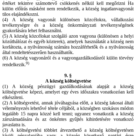
értéket tekintve számottevő csökkenés nélkül kell megőrizni Ha
külön előírás másként nem rendelkezik, a község ingatlanvagyonát
tilos elajándékozni.
(4) A község vagyonát különösen közcélokra, vállalkozási
tevékenységre és a község önkormányzati tevékenységének
gyakorlására lehet felhasználni.
(5) A község közcélokat szolgáló azon vagyona (különösen a helyi
közúthálózat és egyéb közterek), amelyek használatát a község nem
korlátozta, a nyilvánosság számára hozzáférhetők és a nyilvánosság
által rendeltetésszerűen használhatók.
(6) A község vagyonáról és a vagyongazdálkodásról külön törvény
9)
rendelkezik.
9. §
A község költségvetése
(1) A község pénzügyi gazdálkodásának alapját a község
költségvetése képezi, amelyet egy éves időszakra vonatkozóan kell
elkészíteni.
(2) A költségvetést, annak jóváhagyása előtt, a község lakosai általi
véleményezés lehetővé tétele céljából, a községben szokásos módon
legalább 15 napra közzé kell tenni; ugyanez vonatkozik a község
zárszámadására és az önkéntes gyűjtés kihirdetésére vonatkozó
javaslatra is.
(3) A költségvetési többlet átvezethető a község költségvetésen
kívüli pénzalapjába vagy a község következő naptári évre