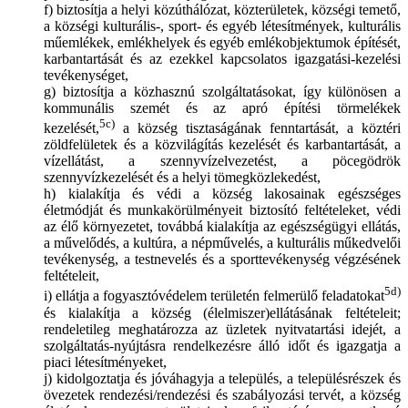
f) biztosítja a helyi közúthálózat, közterületek, községi temető,
a községi kulturális-, sport- és egyéb létesítmények, kulturális
műemlékek, emlékhelyek és egyéb emlékobjektumok építését,
karbantartását és az ezekkel kapcsolatos igazgatási-kezelési
tevékenységet,
g) biztosítja a közhasznú szolgáltatásokat, így különösen a
kommunális szemét és az apró építési törmelékek
5c)
kezelését,
a község tisztaságának fenntartását, a köztéri
zöldfelületek és a közvilágítás kezelését és karbantartását, a
vízellátást, a szennyvízelvezetést, a pöcegödrök
szennyvízkezelését és a helyi tömegközlekedést,
h) kialakítja és védi a község lakosainak egészséges
életmódját és munkakörülményeit biztosító feltételeket, védi
az élő környezetet, továbbá kialakítja az egészségügyi ellátás,
a művelődés, a kultúra, a népművelés, a kulturális műkedvelői
tevékenység, a testnevelés és a sporttevékenység végzésének
feltételeit,
5d)
i) ellátja a fogyasztóvédelem területén felmerülő feladatokat
és kialakítja a község (élelmiszer)ellátásának feltételeit;
rendeletileg meghatározza az üzletek nyitvatartási idejét, a
szolgáltatás-nyújtásra rendelkezésre álló időt és igazgatja a
piaci létesítményeket,
j) kidolgoztatja és jóváhagyja a település, a településrészek és
övezetek rendezési/rendezési és szabályozási tervét, a község