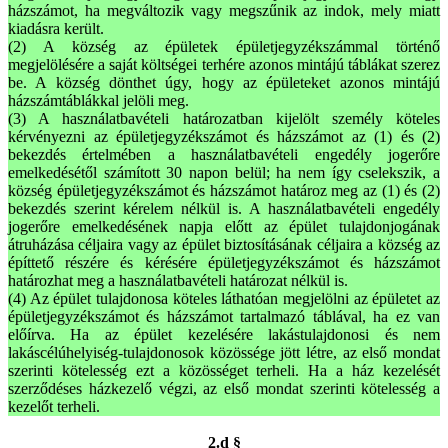
házszámot, ha megváltozik vagy megszűnik az indok, mely miatt
kiadásra került.
(2) A község az épületek épületjegyzékszámmal történő
megjelölésére a saját költségei terhére azonos mintájú táblákat szerez
be. A község dönthet úgy, hogy az épületeket azonos mintájú
házszámtáblákkal jelöli meg.
(3) A használatbavételi határozatban kijelölt személy köteles
kérvényezni az épületjegyzékszámot és házszámot az (1) és (2)
bekezdés értelmében a használatbavételi engedély jogerőre
emelkedésétől számított 30 napon belül; ha nem így cselekszik, a
község épületjegyzékszámot és házszámot határoz meg az (1) és (2)
bekezdés szerint kérelem nélkül is. A használatbavételi engedély
jogerőre emelkedésének napja előtt az épület tulajdonjogának
átruházása céljaira vagy az épület biztosításának céljaira a község az
építtető részére és kérésére épületjegyzékszámot és házszámot
határozhat meg a használatbavételi határozat nélkül is.
(4) Az épület tulajdonosa köteles láthatóan megjelölni az épületet az
épületjegyzékszámot és házszámot tartalmazó táblával, ha ez van
előírva. Ha az épület kezelésére lakástulajdonosi és nem
lakáscélúhelyiség-tulajdonosok közössége jött létre, az első mondat
szerinti kötelesség ezt a közösséget terheli. Ha a ház kezelését
szerződéses házkezelő végzi, az első mondat szerinti kötelesség a
kezelőt terheli.
2.d §