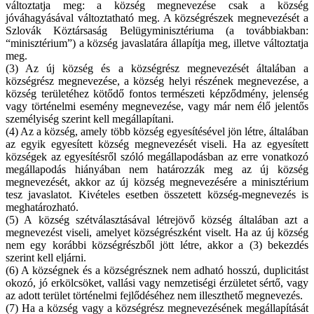
változtatja meg: a község megnevezése csak a község
jóváhagyásával változtatható meg. A községrészek megnevezését a
Szlovák Köztársaság Belügyminisztériuma (a továbbiakban:
“minisztérium”) a község javaslatára állapítja meg, illetve változtatja
meg.
(3) Az új község és a községrész megnevezését általában a
községrész megnevezése, a község helyi részének megnevezése, a
község területéhez kötődő fontos természeti képződmény, jelenség
vagy történelmi esemény megnevezése, vagy már nem élő jelentős
személyiség szerint kell megállapítani.
(4) Az a község, amely több község egyesítésével jön létre, általában
az egyik egyesített község megnevezését viseli. Ha az egyesített
községek az egyesítésről szóló megállapodásban az erre vonatkozó
megállapodás hiányában nem határozzák meg az új község
megnevezését, akkor az új község megnevezésére a minisztérium
tesz javaslatot. Kivételes esetben összetett község-megnevezés is
meghatározható.
(5) A község szétválasztásával létrejövő község általában azt a
megnevezést viseli, amelyet községrészként viselt. Ha az új község
nem egy korábbi községrészből jött létre, akkor a (3) bekezdés
szerint kell eljárni.
(6) A községnek és a községrésznek nem adható hosszú, duplicitást
okozó, jó erkölcsöket, vallási vagy nemzetiségi érzületet sértő, vagy
az adott terület történelmi fejlődéséhez nem illeszthető megnevezés.
(7) Ha a község vagy a községrész megnevezésének megállapítását