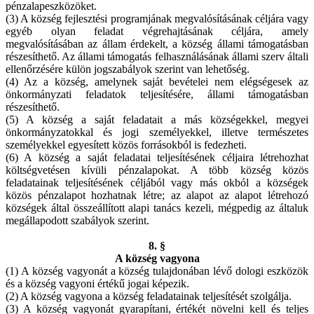
pénzalapeszközöket.
(3) A község fejlesztési programjának megvalósításának céljára vagy
egyéb olyan feladat végrehajtásának céljára, amely
megvalósításában az állam érdekelt, a község állami támogatásban
részesíthető. Az állami támogatás felhasználásának állami szerv általi
ellenőrzésére külön jogszabályok szerint van lehetőség.
(4) Az a község, amelynek saját bevételei nem elégségesek az
önkormányzati feladatok teljesítésére, állami támogatásban
részesíthető.
(5) A község a saját feladatait a más községekkel, megyei
önkormányzatokkal és jogi személyekkel, illetve természetes
személyekkel egyesített közös forrásokból is fedezheti.
(6) A község a saját feladatai teljesítésének céljaira létrehozhat
költségvetésen kívüli pénzalapokat. A több község közös
feladatainak teljesítésének céljából vagy más okból a községek
közös pénzalapot hozhatnak létre; az alapot az alapot létrehozó
községek által összeállított alapi tanács kezeli, mégpedig az általuk
megállapodott szabályok szerint.
8. §
A község vagyona
(1) A község vagyonát a község tulajdonában lévő dologi eszközök
és a község vagyoni értékű jogai képezik.
(2) A község vagyona a község feladatainak teljesítését szolgálja.
(3) A község vagyonát gyarapítani, értékét növelni kell és teljes