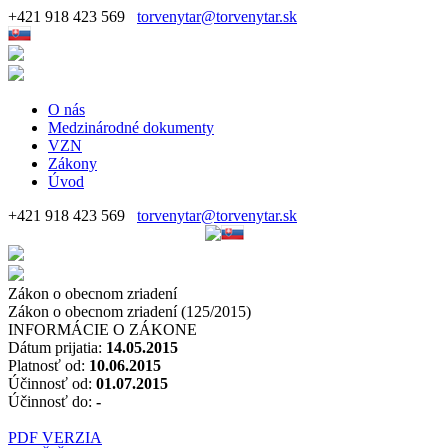
+421 918 423 569
torvenytar@torvenytar.sk
O nás
Medzinárodné dokumenty
VZN
Zákony
Úvod
+421 918 423 569
torvenytar@torvenytar.sk
Zákon o obecnom zriadení
Zákon o obecnom zriadení (125/2015)
INFORMÁCIE O ZÁKONE
Dátum prijatia:
14.05.2015
Platnosť od:
10.06.2015
Účinnosť od:
01.07.2015
Účinnosť do:
-
PDF VERZIA