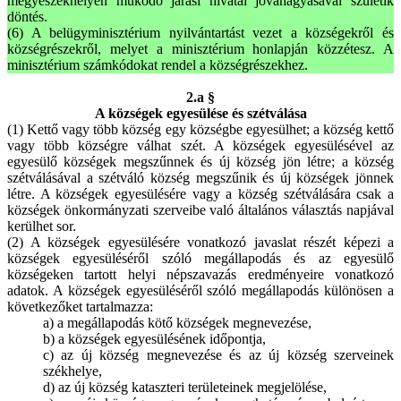
megyeszékhelyen működő járási hivatal jóváhagyásával születik
döntés.
(6) A belügyminisztérium nyilvántartást vezet a községekről és
községrészekről, melyet a minisztérium honlapján közzétesz. A
minisztérium számkódokat rendel a községrészekhez.
2.a §
A községek egyesülése és szétválása
(1) Kettő vagy több község egy községbe egyesülhet; a község kettő
vagy több községre válhat szét. A községek egyesülésével az
egyesülő községek megszűnnek és új község jön létre; a község
szétválásával a szétváló község megszűnik és új községek jönnek
létre. A községek egyesülésére vagy a község szétválására csak a
községek önkormányzati szerveibe való általános választás napjával
kerülhet sor.
(2) A községek egyesülésére vonatkozó javaslat részét képezi a
községek egyesüléséről szóló megállapodás és az egyesülő
községeken tartott helyi népszavazás eredményeire vonatkozó
adatok. A községek egyesüléséről szóló megállapodás különösen a
következőket tartalmazza:
a) a megállapodás kötő községek megnevezése,
b) a községek egyesülésének időpontja,
c) az új község megnevezése és az új község szerveinek
székhelye,
d) az új község kataszteri területeinek megjelölése,