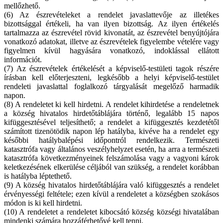
mellőzhető.
(6) Az észrevételeket a rendelet javaslattevője az illetékes
bizottsággal értékeli, ha van ilyen bizottság. Az ilyen értékelés
tartalmazza az észrevétel rövid kivonatát, az észrevétel benyújtójára
vonatkozó adatokat, illetve az észrevételek figyelembe vételére vagy
figyelmen kívül hagyására vonatkozó, indoklással ellátott
információt.
(7) Az észrevételek értékelését a képviselő-testületi tagok részére
írásban kell előterjeszteni, legkésőbb a helyi képviselő-testület
rendeleti javaslattal foglalkozó tárgyalását megelőző harmadik
napon.
(8) A rendeletet ki kell hirdetni. A rendelet kihirdetése a rendeletnek
a község hivatalos hirdetőtáblájára történő, legalább 15 napos
kifüggesztésével teljesíthető; a rendelet a kifüggesztés kezdetétől
számított tizenötödik napon lép hatályba, kivéve ha a rendelet egy
későbbi hatálybalépési időpontról rendelkezik. Természeti
katasztrófa vagy általános veszélyhelyzet esetén, ha arra a természeti
katasztrófa következményeinek felszámolása vagy a vagyoni károk
keletkezésének elkerülése céljából van szükség, a rendelet korábban
is hatályba léptethető.
(9) A község hivatalos hirdetőtáblájára való kifüggesztés a rendelet
érvényességi feltétele; ezen kívül a rendeletet a községben szokásos
módon is ki kell hirdetni.
(10) A rendeletet a rendeletet kibocsátó község községi hivatalában
mindenki számára hozzáférhetővé kell tenni.