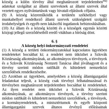
9a)
község a külön törvény által meghatározott terjedelemben
adatokat szolgáltat az állami szerveknek az állami szervek által
vezetett egyes nyilvántartások vagy hivatali eljárások céljaira.
(9) A község közreműködik a területén székhellyel vagy
munkahellyel rendelkező állami szervek szükségleteit szolgáló
irodahelységek és egyéb nem lakáscélú ingatlanok bebiztosításában.
(10) Az állam és a község közötti és a községek egymás közötti
közjogi jellegű szerződéseiből eredő vitákban a bíróság dönt.
6. §
A község helyi önkormányzati rendeletei
(1) A község a területi önkormányzatokkal kapcsolatos ügyekben
rendeleteket bocsáthat ki; a rendelet nem ütközhet a Szlovák
Köztársaság alkotmányának, az alkotmányos törvények, a törvények
és a Szlovák Köztársaság Nemzeti Tanácsa által jóváhagyott és a
törvény szerinti módon ratifikált és kihirdetett nemzetközi
szerződések rendelkezéseibe.
(2) Azokban az ügyekben, amelyekben a község államigazgatási
feladatokat teljesít, a község csak törvényi felhatalmazással és
törvényben meghatározott terjedelemben bocsáthat ki rendeleteket.
Az ilyen rendelet nem ütközhet a Szlovák Köztársaság
alkotmányának, az alkotmányos törvények, a törvény szerinti
módon ratifikált és kihirdetett nemzetközi szerződések, a törvények,
a kormányrendeletek, a minisztériumok és egyéb központi
államigazgatási szervek áltanos érvényű előírásainak