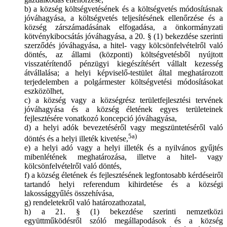
b) a község költségvetésének és a költségvetés módosításnak
jóváhagyása, a költségvetés teljesítésének ellenőrzése és a
község zárszámadásának elfogadása, a önkormányzati
kötvénykibocsátás jóváhagyása, a 20. § (1) bekezdése szerinti
szerződés jóváhagyása, a hitel- vagy kölcsönfelvételről való
döntés, az állami (központi) költségvetésből nyújtott
visszatérítendő pénzügyi kiegészítésért vállalt kezesség
átvállalása; a helyi képviselő-testület által meghatározott
terjedelemben a polgármester költségvetési módosításokat
eszközölhet,
c) a község vagy a községrész területfejlesztési tervének
jóváhagyása és a község életének egyes területeinek
fejlesztésére vonatkozó koncepció jóváhagyása,
d) a helyi adók bevezetéséről vagy megszüntetéséről való
5a)
döntés és a helyi illeték kivetése,
e) a helyi adó vagy a helyi illeték és a nyilvános gyűjtés
mibenlétének meghatározása, illetve a hitel- vagy
kölcsönfelvételről való döntés,
f) a község életének és fejlesztésének legfontosabb kérdéseiről
tartandó helyi referendum kihirdetése és a községi
lakossággyűlés összehívása,
g) rendeletekről való határozathozatal,
h) a 21. § (1) bekezdése szerinti nemzetközi
együttműködésről szóló megállapodások és a község