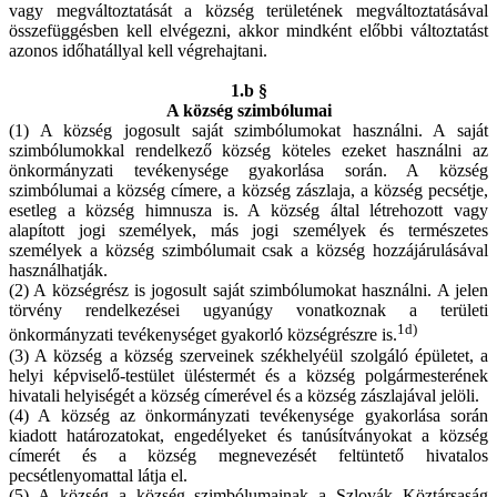
vagy megváltoztatását a község területének megváltoztatásával
összefüggésben kell elvégezni, akkor mindként előbbi változtatást
azonos időhatállyal kell végrehajtani.
1.b §
A község szimbólumai
(1) A község jogosult saját szimbólumokat használni. A saját
szimbólumokkal rendelkező község köteles ezeket használni az
önkormányzati tevékenysége gyakorlása során. A község
szimbólumai a község címere, a község zászlaja, a község pecsétje,
esetleg a község himnusza is. A község által létrehozott vagy
alapított jogi személyek, más jogi személyek és természetes
személyek a község szimbólumait csak a község hozzájárulásával
használhatják.
(2) A községrész is jogosult saját szimbólumokat használni. A jelen
törvény rendelkezései ugyanúgy vonatkoznak a területi
1d)
önkormányzati tevékenységet gyakorló községrészre is.
(3) A község a község szerveinek székhelyéül szolgáló épületet, a
helyi képviselő-testület üléstermét és a község polgármesterének
hivatali helyiségét a község címerével és a község zászlajával jelöli.
(4) A község az önkormányzati tevékenysége gyakorlása során
kiadott határozatokat, engedélyeket és tanúsítványokat a község
címerét és a község megnevezését feltüntető hivatalos
pecsétlenyomattal látja el.
(5) A község a község szimbólumainak a Szlovák Köztársaság