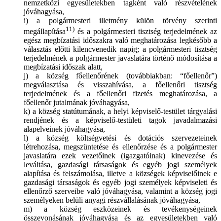
nemzetközi egyesületekben tagként való részvételének
jóváhagyása,
i) a polgármesteri illetmény külön törvény szerinti
11)
megállapítása
és a polgármesteri tisztség terjedelmének az
egész megbízatási időszakra való meghatározása legkésőbb a
választás előtti kilencvenedik napig; a polgármesteri tisztség
terjedelmének a polgármester javaslatára történő módosítása a
megbízatási időszak alatt,
j) a község főellenőrének (továbbiakban: “főellenőr”)
megválasztása és visszahívása, a főellenőri tisztség
terjedelmének és a főellenőri fizetés meghatározása, a
főellenőr jutalmának jóváhagyása,
k) a község statútumának, a helyi képviselő-testület tárgyalási
rendjének és a képviselő-testületi tagok javadalmazási
alapelveinek jóváhagyása,
l) a község költségvetési és dotációs szervezeteinek
létrehozása, megszüntetése és ellenőrzése és a polgármester
javaslatára ezek vezetőinek (igazgatóinak) kinevezése és
leváltása, gazdasági társaságok és egyéb jogi személyek
alapítása és felszámolása, illetve a községek képviselőinek e
gazdasági társaságok és egyéb jogi személyek képviseleti és
ellenőrző szerveibe való jóváhagyása, valamint a község jogi
személyeken belüli anyagi részvállalásának jóváhagyása,
m) a község eszközeinek és tevékenységeinek
összevonásának jóváhagyása és az egyesületekben való