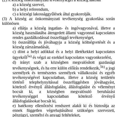
a) a község szervei,
b) a helyi referendum,
c) a községi lakossággyűlések által gyakorolják.
(3) A község az önkormányzati tevékenység gyakorlása során
különösen
a) ellátja a község ingatlan- és ingóvagyonával, illetve a
község használatába átengedett állami vagyonnal kapcsolatos
rendes gazdálkodással összefüggő tevékenységet,
b) összeállítja és jóváhagyja a község költségvetését és a
község zárszámadását,
c) dönt a helyi adókkal és a helyi illetékekkel kapcsolatos
5a)
ügyekről
és végzi az ezekkel kapcsolatos vagyonkezelést,
d) irányt szab a községben megvalósított gazdasági
5b)
tevékenységnek, és ha erre külön előírás rendelkezik,
a jogi
személyek és természetes személyek vállalkozási és egyéb
tevékenységével kapcsolatban, illetve a község területén
történő telephelynyitással összefüggésben jóváhagyást,
kötelező érvényű állásfoglalást, állásfoglalást és véleményt
bocsát ki, a községben megvalósuló beruházási
tevékenységgel kapcsolatban kötelező érvényű
állásfoglalásokat bocsát ki,
e) hatékony ellenőrzési rendszert alakít ki és biztosítja az
ennek független végrehajtásához szükséges szervezeti,
pénzügyi, személyi és anyagi feltételeket,