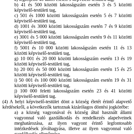
b) 41 és 500 közötti lakosságszám esetén 3 és 5 közötti
képviselő-testületi tag,
c) 501 és 1000 közötti lakosságszám esetén 5 és 7 közötti
képviselő-testületi tag,
d) 1001 és 3000 közötti lakosságszám esetén 7 és 9 közötti
képviselő-testületi tag,
e) 3001 és 5 000 közötti lakosságszám esetén 9 és 11 közötti
képviselő-testületi tag,
f) 5001 és 10 000 közötti lakosságszám esetén 11 és 13
közötti képviselő-testületi tag,
g) 10 001 és 20 000 közötti lakosságszám esetén 13 és 19
közötti képviselő-testületi tag,
h) 20 001 és 50 000 közötti lakosságszám esetén 15 és 25
közötti képviselő-testületi tag,
i) 50 001 és 100 000 közötti lakosságszám esetén 19 és 31
közötti képviselő-testületi tag,
j) 100 000 feletti lakosságszám esetén 23 és 41 közötti
képviselő-testületi tag.
(4) A helyi képviselő-testület dönt a község életét érintő alapvető
kérdésekről, a következők tartoznak kizárólagos döntési jogkörébe:
a) a község vagyonával és község által használt állami
vagyonnal való gazdálkodás és rendelkezés alapelveinek
meghatározása, az ilyen vagyont érintő legfontosabb
intézkedések jóváhagyása, illetve az ilyen vagyonnal való
gazdálkodás ellenőrzése,