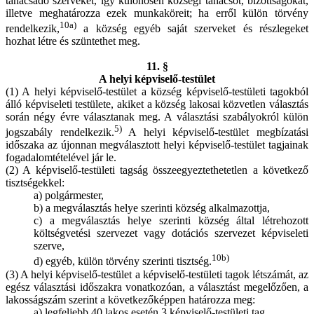
tanácsadó szerveket, így különösen községi tanácsot, bizottságokat,
illetve meghatározza ezek munkaköreit; ha erről külön törvény
10a)
rendelkezik,
a község egyéb saját szerveket és részlegeket
hozhat létre és szüntethet meg.
11. §
A helyi képviselő-testület
(1) A helyi képviselő-testület a község képviselő-testületi tagokból
álló képviseleti testülete, akiket a község lakosai közvetlen választás
során négy évre választanak meg. A választási szabályokról külön
5)
jogszabály rendelkezik.
A helyi képviselő-testület megbízatási
időszaka az újonnan megválasztott helyi képviselő-testület tagjainak
fogadalomtételével jár le.
(2) A képviselő-testületi tagság összeegyeztethetetlen a következő
tisztségekkel:
a) polgármester,
b) a megválasztás helye szerinti község alkalmazottja,
c) a megválasztás helye szerinti község által létrehozott
költségvetési szervezet vagy dotációs szervezet képviseleti
szerve,
10b)
d) egyéb, külön törvény szerinti tisztség.
(3) A helyi képviselő-testület a képviselő-testületi tagok létszámát, az
egész választási időszakra vonatkozóan, a választást megelőzően, a
lakosságszám szerint a következőképpen határozza meg:
a) legfeljebb 40 lakos esetén 3 képviselő-testületi tag,