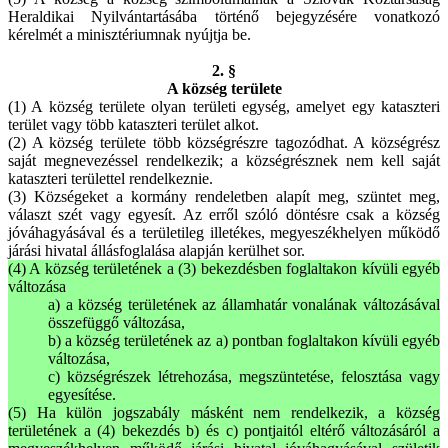
Heraldikai Nyilvántartásába történő bejegyzésére vonatkozó
kérelmét a minisztériumnak nyújtja be.
2. §
A község területe
(1) A község területe olyan területi egység, amelyet egy kataszteri
terület vagy több kataszteri terület alkot.
(2) A község területe több községrészre tagozódhat. A községrész
saját megnevezéssel rendelkezik; a községrésznek nem kell saját
kataszteri területtel rendelkeznie.
(3) Községeket a kormány rendeletben alapít meg, szüntet meg,
választ szét vagy egyesít. Az erről szóló döntésre csak a község
jóváhagyásával és a területileg illetékes, megyeszékhelyen működő
járási hivatal állásfoglalása alapján kerülhet sor.
(4) A község területének a (3) bekezdésben foglaltakon kívüli egyéb
változása
a) a község területének az államhatár vonalának változásával
összefüggő változása,
b) a község területének az a) pontban foglaltakon kívüli egyéb
változása,
c) községrészek létrehozása, megszüntetése, felosztása vagy
egyesítése.
(5) Ha külön jogszabály másként nem rendelkezik, a község
területének a (4) bekezdés b) és c) pontjaitól eltérő változásáról a