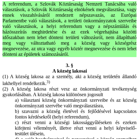
A referendum, a Szlovák Köztársaság Nemzeti Tanácsába való
választások, a Szlovák Köztársaság elnökének megválasztása, vagy
ennek visszahívásáról rendezett népszavazás, az Európai
Parlamentbe való választások, a területi önkormányzatok szerveibe
való választások, a helyi referendum vagy a népszámlálás és
házösszeírás meghirdetése és az ezek végrehajtása közötti
időszakban nem lehet dönteni területi változásról, nem állapítható
meg vagy változtatható meg a község vagy községrész
megnevezése, az utca vagy egyéb köztér megnevezése és nem lehet
dönteni az épületek számozásáról.
3. §
A község lakosai
(1) A község lakosa az a személy, aki a község területén állandó
3)
lakhellyel rendelkezik.
(2) A község lakosa részt vesz az önkormányzati tevékenység
gyakorlásában. A község lakosa különösen jogosult
a) választani község önkormányzati szerveibe és az község
önkormányzati szervébe való megválasztásra,
b) szavazni a község életével és fejlődésével kapcsolatos
fontos kérdésekről (helyi referendum),
c) részt venni a községi lakossággyűléseken és ezeken
kifejteni véleményét, illetve részt venni a helyi képviselő-
testület ülésein,