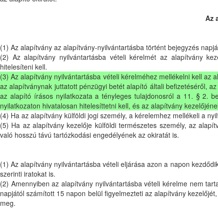
Az a
(1) Az alapítvány az alapítvány-nyilvántartásba történt bejegyzés napján
(2) Az alapítvány nyilvántartásba vételi kérelmét az alapítvány kez
hitelesíteni kell.
(3) Az alapítvány nyilvántartásba vételi kérelméhez mellékelni kell az a
az alapítványnak juttatott pénzügyi betét alapító általi befizetéséről, a
az alapító írásos nyilatkozata a tényleges tulajdonosról a 11. § 2. b
nyilatkozaton hivatalosan hitelesíttetni kell, és az alapítvány kezelőj
(4) Ha az alapítvány külföldi jogi személy, a kérelemhez mellékeli a nyi
(5) Ha az alapítvány kezelője külföldi természetes személy, az alapít
való hosszú távú tartózkodási engedélyének az okiratát is.
(1) Az alapítvány nyilvántartásba vételi eljárása azon a napon kezdődi
szerinti iratokat is.
(2) Amennyiben az alapítvány nyilvántartásba vételi kérelme nem tart
napjától számított 15 napon belül figyelmezteti az alapítvány kezelőjét
meg.