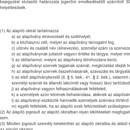
bejegyzést elutasító határozata jogerőre emelkedésétől számított 3
helyettesítsék.
(1) Az alapító okirat tartalmazza
a) az alapítvány elnevezését és székhelyét,
b) a közhasznú célt, melyet az alapítvány támogatni fog,
c) utónév és családi név (elnevezés), személyi szám (a szerveze
e) az alapítványnak juttatott vagyon értéke és tárgya, melyet mi
f) az időtartamot, melyre az alapítvány létrehozásra kerül,
g) az alapítványi szervek tagjainak számát, megbízatási idejük
h) az alapítványi szervek összehívásának, szavazási és tárgyal
i) az első alapítványkezelő (6. § 5. bek., 41. § 2. bek.), valamin
személyi számát és állandó lakcímét vagy hosszú távú tartózkod
j) az alapítványi vagyon felhasználásának feltételeit,
k) a személyek azon körének behatárolása, akiknek az alapítván
l) az alapítványi eszközök harmadik személyek számára történő j
m) egyéb feltételek, ha az alapító ezek feltüntetését szükségesn
(2) Az alapító jogosult az alapító okiratban olyan kikötéseket megfo
sem.
(3) Minden jogosult személy betekinthet az alapító okiratba és abból 
az alapító okiratot.