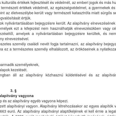
és kulturális értékek fejlesztését és védelmét, az emberi jogok és más h
 természeti értékek védelmét, az egészségvédelmet, a gyermekek és f
nt az életveszélybe került vagy természeti katasztrófa miatt sürgős s
valósítását értjük.
yok nyilvántartásában bejegyzésre került. Az alapítvány elnevezésének 
személyek ezt a kifejezést nem használhatják elnevezésükben vagy 
ezésétől, amelyek a nyilvántartásban bejegyzésre kerültek, és ne
ány elnevezésével.
zetes személy családi nevét fogja tartalmazni, az alapítvány bejegyz
ha ez a természetes személy elhalálozott, az örököseinek a nyilatkoz
 harmadik személyeknek,
alapok kezelését.
ngban áll az alapítvány közhasznú küldetésével és az alapítvá
3. §
alapítvány vagyona
lap és az alapítvány egyéb vagyona képezi.
zett alapítványi vagyon. Alapítvány létrehozásakor az egyes alapítók v
663 euró. Az alapítvány alapítványi alaptőkéjének el kell érnie a leg