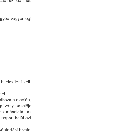
kpapírok, de más
egyéb vagyonjogi
itelesíteni kell.
 el.
atkozata alapján,
apítvány kezelője
nak másolatát az
5 napon belül azt
vántartási hivatal