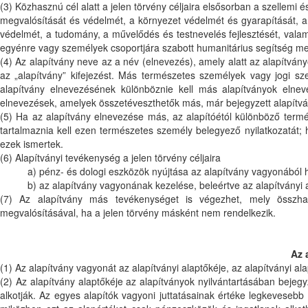
(3) Közhasznú cél alatt a jelen törvény céljaira elsősorban a szellemi 
megvalósítását és védelmét, a környezet védelmét és gyarapítását, a
védelmét, a tudomány, a művelődés és testnevelés fejlesztését, valami
egyénre vagy személyek csoportjára szabott humanitárius segítség meg
(4) Az alapítvány neve az a név (elnevezés), amely alatt az alapítván
az „alapítvány” kifejezést. Más természetes személyek vagy jogi 
alapítvány elnevezésének különböznie kell más alapítványok elnev
elnevezések, amelyek összetéveszthetők más, már bejegyzett alapítv
(5) Ha az alapítvány elnevezése más, az alapítóétól különböző termés
tartalmaznia kell ezen természetes személy belegyező nyilatkozatát; 
ezek ismertek.
(6) Alapítványi tevékenység a jelen törvény céljaira
a) pénz- és dologi eszközök nyújtása az alapítvány vagyonából
b) az alapítvány vagyonának kezelése, beleértve az alapítványi 
(7) Az alapítvány más tevékenységet is végezhet, mely összha
megvalósításával, ha a jelen törvény másként nem rendelkezik.
Az 
(1) Az alapítvány vagyonát az alapítványi alaptőkéje, az alapítványi a
(2) Az alapítvány alaptőkéje az alapítványok nyilvántartásában bejegy
alkotják. Az egyes alapítók vagyoni juttatásainak értéke legkevesebb 