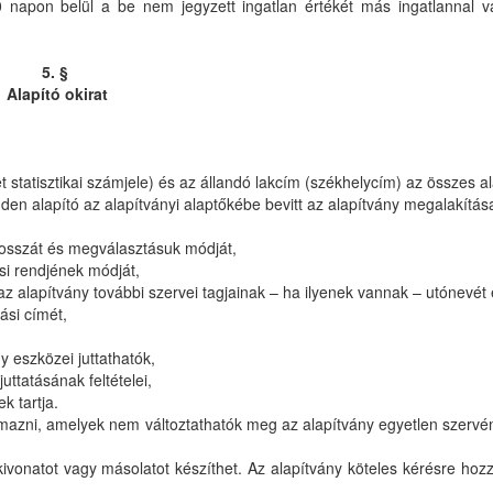
0 napon belül a be nem jegyzett ingatlan értékét más ingatlannal v
5. §
Alapító okirat
t statisztikai számjele) és az állandó lakcím (székhelycím) az összes a
nden alapító az alapítványi alaptőkébe bevitt az alapítvány megalakítás
 hosszát és megválasztásuk módját,
ási rendjének módját,
t az alapítvány további szervei tagjainak – ha ilyenek vannak – utónevét 
ási címét,
y eszközei juttathatók,
uttatásának feltételei,
ek tartja.
galmazni, amelyek nem változtathatók meg az alapítvány egyetlen szerv
kivonatot vagy másolatot készíthet. Az alapítvány köteles kérésre hoz