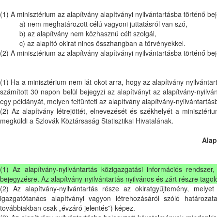
(1) A minisztérium az alapítvány alapítványi nyilvántartásba történő beje
a) nem meghatározott célú vagyoni juttatásról van szó,
b) az alapítvány nem közhasznú célt szolgál,
c) az alapító okirat nincs összhangban a törvényekkel.
(2) A minisztérium az alapítvány alapítványi nyilvántartásba történő b
(1) Ha a minisztérium nem lát okot arra, hogy az alapítvány nyilvántar
számított 30 napon belül bejegyzi az alapítványt az alapítvány-nyilvá
egy példányát, melyen feltünteti az alapítvány alapítvány-nyilvántartás
(2) Az alapítvány létrejöttét, elnevezését és székhelyét a minisztéri
megküldi a Szlovák Köztársaság Statisztikai Hivatalának.
Alap
(1) Az alapítvány-nyilvántartás közigazgatási információs rendsze
bejegyzésre. Az alapítvány-nyilvántartás nyilvános és zárt részre tagol
(2) Az alapítvány-nyilvántartás része az okiratgyűjtemény, melye
igazgatótanács alapítványi vagyon létrehozásáról szóló határoza
továbbiakban csak „évzáró jelentés”) képez.