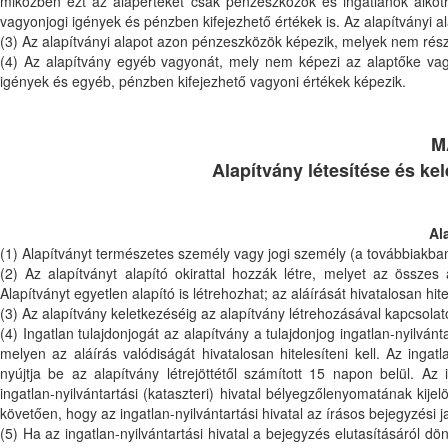
miközben ezt az alapértéket csak pénzeszközök és ingatlanok alkot
vagyonjogi igények és pénzben kifejezhető értékek is. Az alapítványi 
(3) Az alapítványi alapot azon pénzeszközök képezik, melyek nem rés
(4) Az alapítvány egyéb vagyonát, mely nem képezi az alaptőke vagy
igények és egyéb, pénzben kifejezhető vagyoni értékek képezik.
M
Alapítvány létesítése és ke
Al
(1) Alapítványt természetes személy vagy jogi személy (a továbbiakban
(2) Az alapítványt alapító okirattal hozzák létre, melyet az összes a
Alapítványt egyetlen alapító is létrehozhat; az aláírását hivatalosan hitel
(3) Az alapítvány keletkezéséig az alapítvány létrehozásával kapcsolato
(4) Ingatlan tulajdonjogát az alapítvány a tulajdonjog ingatlan-nyilván
melyen az aláírás valódiságát hivatalosan hitelesíteni kell. Az ingatl
nyújtja be az alapítvány létrejöttétől számított 15 napon belül. Az 
ingatlan-nyilvántartási (kataszteri) hivatal bélyegzőlenyomatának kije
követően, hogy az ingatlan-nyilvántartási hivatal az írásos bejegyzési ja
(5) Ha az ingatlan-nyilvántartási hivatal a bejegyzés elutasításáról dönt