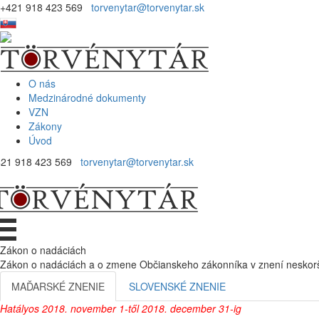
+421 918 423 569
torvenytar@torvenytar.sk
O nás
Medzinárodné dokumenty
VZN
Zákony
Úvod
421 918 423 569
torvenytar@torvenytar.sk
Zákon o nadáciách
Zákon o nadáciách a o zmene Občianskeho zákonníka v znení neskorš
MAĎARSKÉ ZNENIE
SLOVENSKÉ ZNENIE
Hatályos 2018. november 1-től 2018. december 31-ig