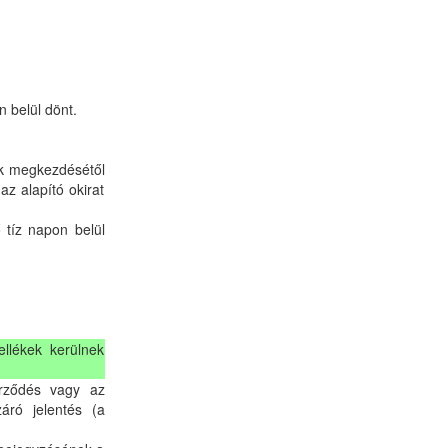
n belül dönt.
nak megkezdésétől
az alapító okirat
ő tíz napon belül
ellékek kerülnek
zerződés vagy az
áró jelentés (a