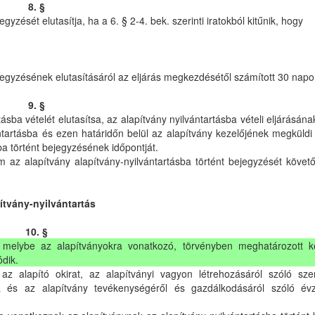
8. §
gyzését elutasítja, ha a 6. § 2-4. bek. szerinti iratokból kitűnik, hogy
ejegyzésének elutasításáról az eljárás megkezdésétől számított 30 napo
9. §
tásba vételét elutasítsa, az alapítvány nyilvántartásba vételi eljárásá
ntartásba és ezen határidőn belül az alapítvány kezelőjének megküldi 
ba történt bejegyzésének időpontját.
um az alapítvány alapítvány-nyilvántartásba történt bejegyzését követ
ítvány-nyilvántartás
10. §
r, melybe az alapítványokra vonatkozó, törvényben meghatározott k
ódik.
t az alapító okirat, az alapítványi vagyon létrehozásáról szóló s
ta és az alapítvány tevékenységéről és gazdálkodásáról szóló évz