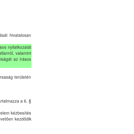
ását hivatalosan
sos nyilatkozatát
atlanról, valamint
diságát az írásos
ársaság területén
artalmazza a 6. §
érelem kézbesítés
követően kezdődik