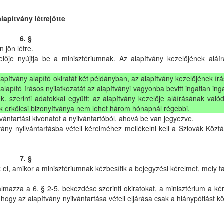
lapítvány létrejötte
6. §
 jön létre.
elője nyújtja be a minisztériumnak. Az alapítvány kezelőjének aláír
lapítvány alapító okiratát két példányban, az alapítvány kezelőjének írá
z alapító írásos nyilatkozatát az alapítványi vagyonba bevitt ingatlan ing
ek. szerinti adatokkal együtt; az alapítvány kezelője aláírásának való
ének erkölcsi bizonyítványa nem lehet három hónapnál régebbi.
lvántartási kivonatot a nyilvántartóból, ahová be van jegyezve.
vány nyilvántartásba vételi kérelméhez mellékelni kell a Szlovák Közt
7. §
k el, amikor a minisztériumnak kézbesítik a bejegyzési kérelmet, mely t
almazza a 6. § 2-5. bekezdése szerinti okiratokat, a minisztérium a k
, hogy az alapítvány nyilvántartása vételi eljárása csak a hiánypótlást 