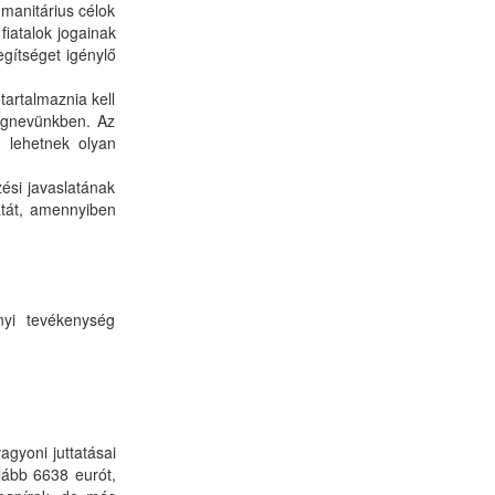
umanitárius célok
iatalok jogainak
egítséget igénylő
tartalmaznia kell
cégnevünkben. Az
m lehetnek olyan
ési javaslatának
atát, amennyiben
nyi tevékenység
agyoni juttatásai
alább 6638 eurót,