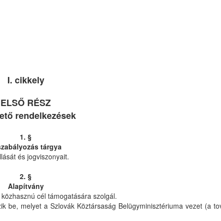
I. cikkely
ELSŐ RÉSZ
ető rendelkezések
1. §
szabályozás tárgya
lását és jogviszonyait.
2. §
Alapítvány
y közhasznú cél támogatására szolgál.
yzik be, melyet a Szlovák Köztársaság Belügyminisztériuma vezet (a t