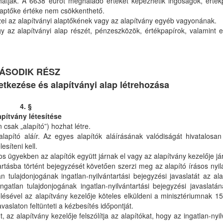
hatják. A 6638 eurót meghaladó értéket képezhetik ingóságok, érté
alaptőke értéke nem csökkenthető.
zei az alapítványi alaptőkének vagy az alapítvány egyéb vagyonának.
 az alapítványi alap részét, pénzeszközök, értékpapírok, valamint 
ÁSODIK RÉSZ
letkezése és alapítványi alap létrehozása
4. §
apítvány létesítése
 csak „alapító”) hozhat létre.
lapító aláír. Az egyes alapítók aláírásának valódiságát hivatalosan h
esíteni kell.
s ügyekben az alapítók együtt járnak el vagy az alapítvány kezelője jár
tartásba történt bejegyzését követően szerzi meg az alapító írásos nyil
an tulajdonjogának ingatlan-nyilvántartási bejegyzési javaslatát az al
ingatlan tulajdonjogának ingatlan-nyilvántartási bejegyzési javaslatá
lölésével az alapítvány kezelője köteles elküldeni a minisztériumnak 1
vaslaton feltünteti a kézbesítés időpontját.
, az alapítvány kezelője felszólítja az alapítókat, hogy az ingatlan-nyil