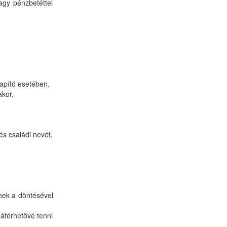
agy pénzbetéttel
lapító esetében,
akor,
és családi nevét,
ének a döntésével
záférhetővé tenni