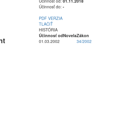
Účinnosť od:
01.11.2018
Účinnosť do:
-
PDF VERZIA
TLAČIŤ
HISTÓRIA
Účinnosť od
Novela
Zákon
int
01.03.2002
34/2002