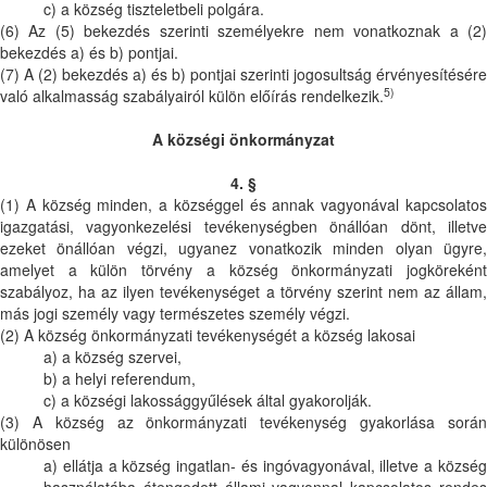
c) a község tiszteletbeli polgára.
(6) Az (5) bekezdés szerinti személyekre nem vonatkoznak a (2)
bekezdés a) és b) pontjai.
(7) A (2) bekezdés a) és b) pontjai szerinti jogosultság érvényesítésére
5)
való alkalmasság szabályairól külön előírás rendelkezik.
A községi önkormányzat
4. §
(1) A község minden, a községgel és annak vagyonával kapcsolatos
igazgatási, vagyonkezelési tevékenységben önállóan dönt, illetve
ezeket önállóan végzi, ugyanez vonatkozik minden olyan ügyre,
amelyet a külön törvény a község önkormányzati jogköreként
szabályoz, ha az ilyen tevékenységet a törvény szerint nem az állam,
más jogi személy vagy természetes személy végzi.
(2) A község önkormányzati tevékenységét a község lakosai
a) a község szervei,
b) a helyi referendum,
c) a községi lakossággyűlések által gyakorolják.
(3) A község az önkormányzati tevékenység gyakorlása során
különösen
a) ellátja a község ingatlan- és ingóvagyonával, illetve a község
használatába átengedett állami vagyonnal kapcsolatos rendes