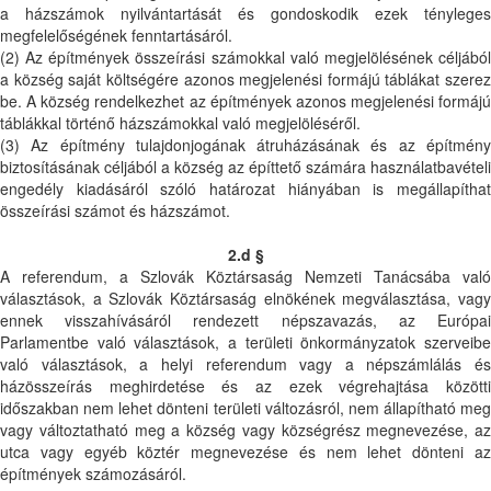
a házszámok nyilvántartását és gondoskodik ezek tényleges
megfelelőségének fenntartásáról.
(2) Az építmények összeírási számokkal való megjelölésének céljából
a község saját költségére azonos megjelenési formájú táblákat szerez
be. A község rendelkezhet az építmények azonos megjelenési formájú
táblákkal történő házszámokkal való megjelöléséről.
(3) Az építmény tulajdonjogának átruházásának és az építmény
biztosításának céljából a község az építtető számára használatbavételi
engedély kiadásáról szóló határozat hiányában is megállapíthat
összeírási számot és házszámot.
2.d §
A referendum, a Szlovák Köztársaság Nemzeti Tanácsába való
választások, a Szlovák Köztársaság elnökének megválasztása, vagy
ennek visszahívásáról rendezett népszavazás, az Európai
Parlamentbe való választások, a területi önkormányzatok szerveibe
való választások, a helyi referendum vagy a népszámlálás és
házösszeírás meghirdetése és az ezek végrehajtása közötti
időszakban nem lehet dönteni területi változásról, nem állapítható meg
vagy változtatható meg a község vagy községrész megnevezése, az
utca vagy egyéb köztér megnevezése és nem lehet dönteni az
építmények számozásáról.