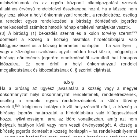
minisztériumok és az egyéb központi államigazgatási szervek
általános érvényű rendeleteivel összhangba hozni. Ha a község nem
így tesz, akkor a helyi önkormányzati rendelet, a rendeletrész, esetleg
a rendelet egyes rendelkezései a bíróság döntésének jogerőre
emelkedésétől számított hatodik hónap elteltével hatályukat vesztik.
8c)
(3) A bíróság (1) bekezdés szerinti és a külön törvény szerinti
döntését a község a község hivatalos hirdetőtáblájára való
kifüggesztéssel és a község internetes honlapján – ha van ilyen –,
vagy a községben szokásos egyéb módon teszi közzé, mégpedig a
bíróság döntésének jogerőre emelkedésétől számított hat hónapos
időszakra. Ez nem érinti a helyi önkormányzati rendelet
megalkotásának és kibocsátásának 6. § szerinti eljárását.
6.b §
Ha a bíróság az ügyész javaslatára a község vagy a megyei
önkormányzat helyi önkormányzati rendeletének, rendeletrészének,
esetleg a rendelet egyes rendelkezéseinek a külön törvény
8d)
szerinti,
ideiglenes hatályon kívül helyezéséről dönt, a község a
bíróság jogerős határozatát a hirdetőtáblára való kifüggesztéssel
hozza nyilvánosságra, arra az időre vonatkozóan, amíg azt nem
helyezik hatályon kívül vagy nem veszti érvényességét. A község a
bíróság jogerős döntését a község honlapján – ha rendelkezik ilyennel
– ugyanilyen határidővel teszi közzé, vagy a községben szokásos más