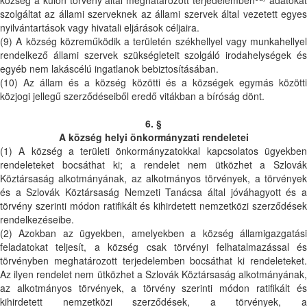
szolgáltat az állami szerveknek az állami szervek által vezetett egyes
nyilvántartások vagy hivatali eljárások céljaira.
(9) A község közreműködik a területén székhellyel vagy munkahellyel
rendelkező állami szervek szükségleteit szolgáló irodahelységek és
egyéb nem lakáscélú ingatlanok bebiztosításában.
(10) Az állam és a község közötti és a községek egymás közötti
közjogi jellegű szerződéseiből eredő vitákban a bíróság dönt.
6. §
A község helyi önkormányzati rendeletei
(1) A község a területi önkormányzatokkal kapcsolatos ügyekben
rendeleteket bocsáthat ki; a rendelet nem ütközhet a Szlovák
Köztársaság alkotmányának, az alkotmányos törvények, a törvények
és a Szlovák Köztársaság Nemzeti Tanácsa által jóváhagyott és a
törvény szerinti módon ratifikált és kihirdetett nemzetközi szerződések
rendelkezéseibe.
(2) Azokban az ügyekben, amelyekben a község államigazgatási
feladatokat teljesít, a község csak törvényi felhatalmazással és
törvényben meghatározott terjedelemben bocsáthat ki rendeleteket.
Az ilyen rendelet nem ütközhet a Szlovák Köztársaság alkotmányának,
az alkotmányos törvények, a törvény szerinti módon ratifikált és
kihirdetett nemzetközi szerződések, a törvények, a