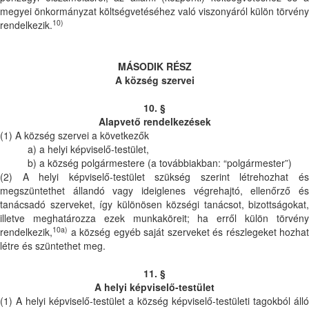
megyei önkormányzat költségvetéséhez való viszonyáról külön törvény
10)
rendelkezik.
MÁSODIK RÉSZ
A község szervei
10. §
Alapvető rendelkezések
(1) A község szervei a következők
a) a helyi képviselő-testület,
b) a község polgármestere (a továbbiakban: “polgármester”)
(2) A helyi képviselő-testület szükség szerint létrehozhat és
megszüntethet állandó vagy ideiglenes végrehajtó, ellenőrző és
tanácsadó szerveket, így különösen községi tanácsot, bizottságokat,
illetve meghatározza ezek munkaköreit; ha erről külön törvény
10a)
rendelkezik,
a község egyéb saját szerveket és részlegeket hozhat
létre és szüntethet meg.
11. §
A helyi képviselő-testület
(1) A helyi képviselő-testület a község képviselő-testületi tagokból álló