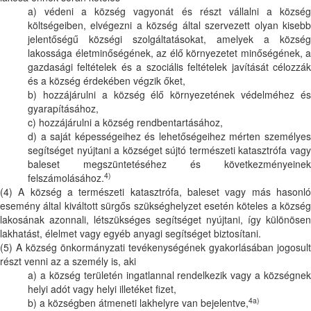
a) védeni a község vagyonát és részt vállalni a község
költségeiben, elvégezni a község által szervezett olyan kisebb
jelentőségű községi szolgáltatásokat, amelyek a község
lakossága életminőségének, az élő környezetet minőségének, a
gazdasági feltételek és a szociális feltételek javítását célozzák
és a község érdekében végzik őket,
b) hozzájárulni a község élő környezetének védelméhez és
gyarapításához,
c) hozzájárulni a község rendbentartásához,
d) a saját képességeihez és lehetőségeihez mérten személyes
segítséget nyújtani a községet sújtó természeti katasztrófa vagy
baleset megszüntetéséhez és következményeinek
4)
felszámolásához.
(4) A község a természeti katasztrófa, baleset vagy más hasonló
esemény által kiváltott sürgős szükséghelyzet esetén köteles a község
lakosának azonnali, létszükséges segítséget nyújtani, így különösen
lakhatást, élelmet vagy egyéb anyagi segítséget biztosítani.
(5) A község önkormányzati tevékenységének gyakorlásában jogosult
részt venni az a személy is, aki
a) a község területén ingatlannal rendelkezik vagy a községnek
helyi adót vagy helyi illetéket fizet,
4a)
b) a községben átmeneti lakhelyre van bejelentve,