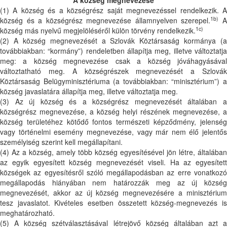
(1) A község és a községrész saját megnevezéssel rendelkezik. A
1b)
község és a községrész megnevezése államnyelven szerepel.
1c)
község más nyelvű megjelöléséről külön törvény rendelkezik.
(2) A község megnevezését a Szlovák Köztársaság kormánya (a
továbbiakban: “kormány”) rendeletben állapítja meg, illetve változtatja
meg: a község megnevezése csak a község jóváhagyásával
változtatható meg. A községrészek megnevezését a Szlovák
Köztársaság Belügyminisztériuma (a továbbiakban: “minisztérium”) a
község javaslatára állapítja meg, illetve változtatja meg.
(3) Az új község és a községrész megnevezését általában a
községrész megnevezése, a község helyi részének megnevezése, a
község területéhez kötődő fontos természeti képződmény, jelenség
vagy történelmi esemény megnevezése, vagy már nem élő jelentős
személyiség szerint kell megállapítani.
(4) Az a község, amely több község egyesítésével jön létre, általában
az egyik egyesített község megnevezését viseli. Ha az egyesített
községek az egyesítésről szóló megállapodásban az erre vonatkozó
megállapodás hiányában nem határozzák meg az új község
megnevezését, akkor az új község megnevezésére a minisztérium
tesz javaslatot. Kivételes esetben összetett község-megnevezés is
meghatározható.
(5) A község szétválasztásával létrejövő község általában azt a