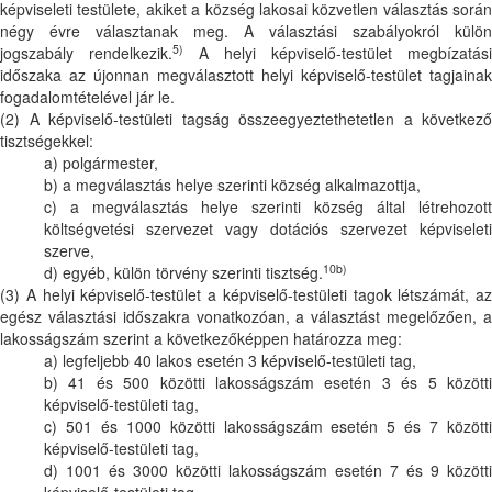
képviseleti testülete, akiket a község lakosai közvetlen választás során
négy évre választanak meg. A választási szabályokról külön
5)
jogszabály rendelkezik.
A helyi képviselő-testület megbízatási
időszaka az újonnan megválasztott helyi képviselő-testület tagjainak
fogadalomtételével jár le.
(2) A képviselő-testületi tagság összeegyeztethetetlen a következő
tisztségekkel:
a) polgármester,
b) a megválasztás helye szerinti község alkalmazottja,
c) a megválasztás helye szerinti község által létrehozott
költségvetési szervezet vagy dotációs szervezet képviseleti
szerve,
10b)
d) egyéb, külön törvény szerinti tisztség.
(3) A helyi képviselő-testület a képviselő-testületi tagok létszámát, az
egész választási időszakra vonatkozóan, a választást megelőzően, a
lakosságszám szerint a következőképpen határozza meg:
a) legfeljebb 40 lakos esetén 3 képviselő-testületi tag,
b) 41 és 500 közötti lakosságszám esetén 3 és 5 közötti
képviselő-testületi tag,
c) 501 és 1000 közötti lakosságszám esetén 5 és 7 közötti
képviselő-testületi tag,
d) 1001 és 3000 közötti lakosságszám esetén 7 és 9 közötti
képviselő-testületi tag,