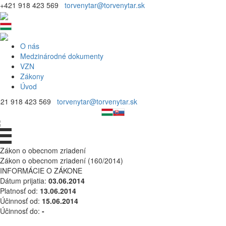
+421 918 423 569
torvenytar@torvenytar.sk
O nás
Medzinárodné dokumenty
VZN
Zákony
Úvod
421 918 423 569
torvenytar@torvenytar.sk
Zákon o obecnom zriadení
Zákon o obecnom zriadení (160/2014)
INFORMÁCIE O ZÁKONE
Dátum prijatia:
03.06.2014
Platnosť od:
13.06.2014
Účinnosť od:
15.06.2014
Účinnosť do:
-