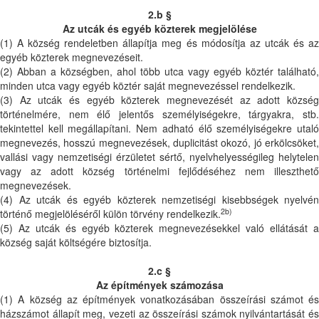
2.b §
Az utcák és egyéb közterek megjelölése
(1) A község rendeletben állapítja meg és módosítja az utcák és az
egyéb közterek megnevezéseit.
(2) Abban a községben, ahol több utca vagy egyéb köztér található,
minden utca vagy egyéb köztér saját megnevezéssel rendelkezik.
(3) Az utcák és egyéb közterek megnevezését az adott község
történelmére, nem élő jelentős személyiségekre, tárgyakra, stb.
tekintettel kell megállapítani. Nem adható élő személyiségekre utaló
megnevezés, hosszú megnevezések, duplicitást okozó, jó erkölcsöket,
vallási vagy nemzetiségi érzületet sértő, nyelvhelyességileg helytelen
vagy az adott község történelmi fejlődéséhez nem illeszthető
megnevezések.
(4) Az utcák és egyéb közterek nemzetiségi kisebbségek nyelvén
2b)
történő megjelöléséről külön törvény rendelkezik.
(5) Az utcák és egyéb közterek megnevezésekkel való ellátását a
község saját költségére biztosítja.
2.c §
Az építmények számozása
(1) A község az építmények vonatkozásában összeírási számot és
házszámot állapít meg, vezeti az összeírási számok nyilvántartását és