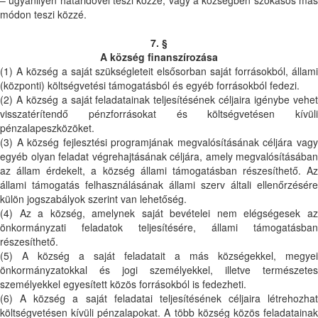
módon teszi közzé.
7. §
A község finanszírozása
(1) A község a saját szükségleteit elsősorban saját forrásokból, állami
(központi) költségvetési támogatásból és egyéb forrásokból fedezi.
(2) A község a saját feladatainak teljesítésének céljaira igénybe vehet
visszatérítendő pénzforrásokat és költségvetésen kívüli
pénzalapeszközöket.
(3) A község fejlesztési programjának megvalósításának céljára vagy
egyéb olyan feladat végrehajtásának céljára, amely megvalósításában
az állam érdekelt, a község állami támogatásban részesíthető. Az
állami támogatás felhasználásának állami szerv általi ellenőrzésére
külön jogszabályok szerint van lehetőség.
(4) Az a község, amelynek saját bevételei nem elégségesek az
önkormányzati feladatok teljesítésére, állami támogatásban
részesíthető.
(5) A község a saját feladatait a más községekkel, megyei
önkormányzatokkal és jogi személyekkel, illetve természetes
személyekkel egyesített közös forrásokból is fedezheti.
(6) A község a saját feladatai teljesítésének céljaira létrehozhat
költségvetésen kívüli pénzalapokat. A több község közös feladatainak