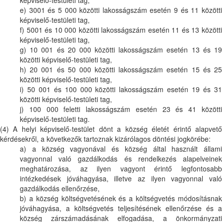
e) 3001 és 5 000 közötti lakosságszám esetén 9 és 11 közötti
képviselő-testületi tag,
f) 5001 és 10 000 közötti lakosságszám esetén 11 és 13 közötti
képviselő-testületi tag,
g) 10 001 és 20 000 közötti lakosságszám esetén 13 és 19
közötti képviselő-testületi tag,
h) 20 001 és 50 000 közötti lakosságszám esetén 15 és 25
közötti képviselő-testületi tag,
i) 50 001 és 100 000 közötti lakosságszám esetén 19 és 31
közötti képviselő-testületi tag,
j) 100 000 feletti lakosságszám esetén 23 és 41 közötti
képviselő-testületi tag.
(4) A helyi képviselő-testület dönt a község életét érintő alapvető
kérdésekről, a következők tartoznak kizárólagos döntési jogkörébe:
a) a község vagyonával és község által használt állami
vagyonnal való gazdálkodás és rendelkezés alapelveinek
meghatározása, az ilyen vagyont érintő legfontosabb
intézkedések jóváhagyása, illetve az ilyen vagyonnal való
gazdálkodás ellenőrzése,
b) a község költségvetésének és a költségvetés módosításnak
jóváhagyása, a költségvetés teljesítésének ellenőrzése és a
község zárszámadásának elfogadása, a önkormányzati