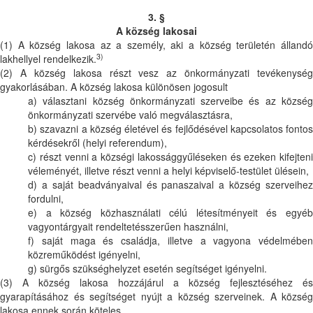
3. §
A község lakosai
(1) A község lakosa az a személy, aki a község területén állandó
3)
lakhellyel rendelkezik.
(2) A község lakosa részt vesz az önkormányzati tevékenység
gyakorlásában. A község lakosa különösen jogosult
a) választani község önkormányzati szerveibe és az község
önkormányzati szervébe való megválasztásra,
b) szavazni a község életével és fejlődésével kapcsolatos fontos
kérdésekről (helyi referendum),
c) részt venni a községi lakossággyűléseken és ezeken kifejteni
véleményét, illetve részt venni a helyi képviselő-testület ülésein,
d) a saját beadványaival és panaszaival a község szerveihez
fordulni,
e) a község közhasználati célú létesítményeit és egyéb
vagyontárgyait rendeltetésszerűen használni,
f) saját maga és családja, illetve a vagyona védelmében
közreműködést igényelni,
g) sürgős szükséghelyzet esetén segítséget igényelni.
(3) A község lakosa hozzájárul a község fejlesztéséhez és
gyarapításához és segítséget nyújt a község szerveinek. A község
lakosa ennek során köteles