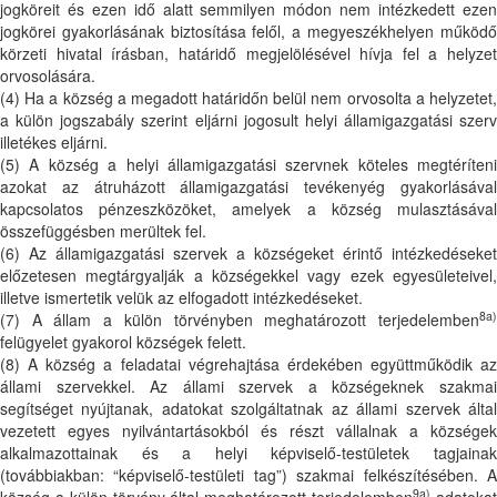
jogköreit és ezen idő alatt semmilyen módon nem intézkedett ezen
jogkörei gyakorlásának biztosítása felől, a megyeszékhelyen működő
körzeti hivatal írásban, határidő megjelölésével hívja fel a helyzet
orvosolására.
(4) Ha a község a megadott határidőn belül nem orvosolta a helyzetet,
a külön jogszabály szerint eljárni jogosult helyi államigazgatási szerv
illetékes eljárni.
(5) A község a helyi államigazgatási szervnek köteles megtéríteni
azokat az átruházott államigazgatási tevékenyég gyakorlásával
kapcsolatos pénzeszközöket, amelyek a község mulasztásával
összefüggésben merültek fel.
(6) Az államigazgatási szervek a községeket érintő intézkedéseket
előzetesen megtárgyalják a községekkel vagy ezek egyesületeivel,
illetve ismertetik velük az elfogadott intézkedéseket.
8a)
(7) A állam a külön törvényben meghatározott terjedelemben
felügyelet gyakorol községek felett.
(8) A község a feladatai végrehajtása érdekében együttműködik az
állami szervekkel. Az állami szervek a községeknek szakmai
segítséget nyújtanak, adatokat szolgáltatnak az állami szervek által
vezetett egyes nyilvántartásokból és részt vállalnak a községek
alkalmazottainak és a helyi képviselő-testületek tagjainak
(továbbiakban: “képviselő-testületi tag”) szakmai felkészítésében. A
9a)
község a külön törvény által meghatározott terjedelemben
adatoka