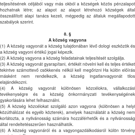
teljesítésének céljából vagy más okból a községek közös pénzalapot
hozhatnak létre; az alapot az alapot létrehozó községek által
összeállított alapi tanács kezeli, mégpedig az általuk megállapodott
szabályok szerint.
8. §
A község vagyona
(1) A község vagyonát a község tulajdonában lévő dologi eszközök és
a község vagyoni értékű jogai képezik.
(2) A község vagyona a község feladatainak teljesítését szolgálja.
(3) A község vagyonát gyarapítani, értékét növelni kell és teljes értéket
tekintve számottevő csökkenés nélkül kell megőrizni Ha külön előírás
másként nem rendelkezik, a község ingatlanvagyonát tilos
elajándékozni.
(4) A község vagyonát különösen közcélokra, vállalkozási
tevékenységre és a község önkormányzati tevékenységének
gyakorlására lehet felhasználni.
(5) A község közcélokat szolgáló azon vagyona (különösen a helyi
közúthálózat és egyéb közterek), amelyek használatát a község nem
korlátozta, a nyilvánosság számára hozzáférhetők és a nyilvánosság
által rendeltetésszerűen használhatók.
(6) A község vagyonáról és a vagyongazdálkodásról külön törvény