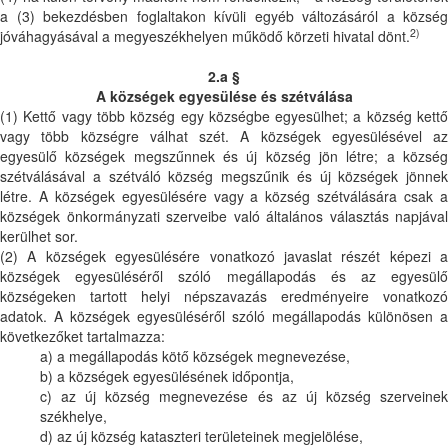
a (3) bekezdésben foglaltakon kívüli egyéb változásáról a község
2)
jóváhagyásával a megyeszékhelyen működő körzeti hivatal dönt.
2.a §
A községek egyesülése és szétválása
(1) Kettő vagy több község egy községbe egyesülhet; a község kettő
vagy több községre válhat szét. A községek egyesülésével az
egyesülő községek megszűnnek és új község jön létre; a község
szétválásával a szétváló község megszűnik és új községek jönnek
létre. A községek egyesülésére vagy a község szétválására csak a
községek önkormányzati szerveibe való általános választás napjával
kerülhet sor.
(2) A községek egyesülésére vonatkozó javaslat részét képezi a
községek egyesüléséről szóló megállapodás és az egyesülő
községeken tartott helyi népszavazás eredményeire vonatkozó
adatok. A községek egyesüléséről szóló megállapodás különösen a
következőket tartalmazza:
a) a megállapodás kötő községek megnevezése,
b) a községek egyesülésének időpontja,
c) az új község megnevezése és az új község szerveinek
székhelye,
d) az új község kataszteri területeinek megjelölése,