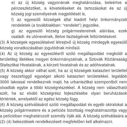
e) az új község vagyonának meghatározása, beleértve a
pénzeszközöket, a követeléseket és tartozásokat és az új
község jogi személyeinek megjelölését is,
f) az egyesülő községek által kiadott helyi önkormányzati
rendeletek (a továbbiakban: “rendelet”) jegyzéke,
g) az egyesülő község polgármestereinek aláírása, ezek
családi- és utónevének, illetve tisztségének feltüntetésével.
(3) A községek egyesülésével létrejövő új község mindegyik egyesülő
község vonatkozásában jogutódnak minősül.
(4) Az új község az egyesülésről szóló megállapodást megküldi a
területileg illetékes megyei önkormányzatnak, a Szlovák Köztársaság
Statisztikai Hivatalának, a körzeti hivatalnak és az adóhivatalnak.
(5) A község akkor válhat szét, ha az új községek kataszteri területtel
vagy összefüggő egységet alkotó kataszteri területekkel, legalább
3000 lakossal rendelkeznek majd, ha urbanisztikai szempontból nem
olvadtak egybe a többi községrészekkel. A község nem választható
szét, ha az elváló községrész fejlesztésébe olyan beruházások
történtek, amelyektől az egész község függ.
(6) A község szétválásáról szóló megállapodást és egyéb okiratokat a
község polgármestere és a petíciós bizottság meghatalmazottja vagy
a petícióban meghatározott személy írják alá. A község szétválására a
(2)-(4) bekezdések rendelkezéseit megfelelően kell alkalmazni.