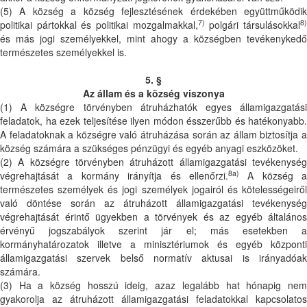
(5) A község a község fejlesztésének érdekében együttműködik
7)
8
politikai pártokkal és politikai mozgalmakkal,
polgári társulásokkal
és más jogi személyekkel, mint ahogy a községben tevékenykedő
természetes személyekkel is.
5. §
Az állam és a község viszonya
(1) A községre törvényben átruházhatók egyes államigazgatási
feladatok, ha ezek teljesítése ilyen módon ésszerűbb és hatékonyabb.
A feladatoknak a községre való átruházása során az állam biztosítja a
község számára a szükséges pénzügyi és egyéb anyagi eszközöket.
(2) A községre törvényben átruházott államigazgatási tevékenység
8a)
végrehajtását a kormány irányítja és ellenőrzi.
A község a
természetes személyek és jogi személyek jogairól és kötelességeiről
való döntése során az átruházott államigazgatási tevékenység
végrehajtását érintő ügyekben a törvények és az egyéb általános
érvényű jogszabályok szerint jár el; más esetekben a
kormányhatározatok illetve a minisztériumok és egyéb központi
államigazgatási szervek belső normatív aktusai is irányadóak
számára.
(3) Ha a község hosszú ideig, azaz legalább hat hónapig nem
gyakorolja az átruházott államigazgatási feladatokkal kapcsolatos