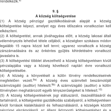
9)
rendelkezik.
9. §
A község költségvetése
(1) A község pénzügyi gazdálkodásának alapját a község
költségvetése képezi, amelyet egy éves időszakra vonatkozóan kell
elkészíteni.
(2) A költségvetést, annak jóváhagyása előtt, a község lakosai általi
véleményezés lehetővé tétele céljából, a községben szokásos módon
legalább 15 napra közzé kell tenni; ugyanez vonatkozik a község
zárszámadására és az önkéntes gyűjtés kihirdetésére vonatkozó
javaslatra is.
(3) A költségvetési többlet átvezethető a község költségvetésen kívüli
pénzalapjába vagy a község következő naptári évre vonatkozó
költségvetésébe.
(4) A község a könyvelését a külön törvény rendelkezéseinek
9a)
megfelelően vezeti.
A község éves számviteli beszámolójá
9b)
számvizsgáló (auditor) hitelesíti.
A számvizsgáló (auditor) a külö
10)
törvényben meghatározott egyéb tényszerűségeket is hitelesít.
(5) A község költségvetésének jogi státuszáról, összeállításáról és
tartalmáról, a költségvetési gazdálkodás szabályairól, a költségvetésen
kívüli források kialakításáról és felhasználásáról, a községek közötti
pénzügyi elszámolásról, az állami (központi) költségvetéshez és a