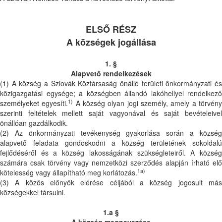
ELSŐ RÉSZ
A községek jogállása
1. §
Alapvető rendelkezések
(1) A község a Szlovák Köztársaság önálló területi önkormányzati és
közigazgatási egysége; a községben állandó lakóhellyel rendelkező
1)
személyeket egyesíti.
A község olyan jogi személy, amely a törvén
szerinti feltételek mellett saját vagyonával és saját bevételeivel
önállóan gazdálkodik.
(2) Az önkormányzati tevékenység gyakorlása során a község
alapvető feladata gondoskodni a község területének sokoldalú
fejlődéséről és a község lakosságának szükségleteiről. A község
számára csak törvény vagy nemzetközi szerződés alapján írható elő
1a)
kötelesség vagy állapítható meg korlátozás.
(3) A közös előnyök elérése céljából a község jogosult más
községekkel társulni.
1.a §
A község megnevezése