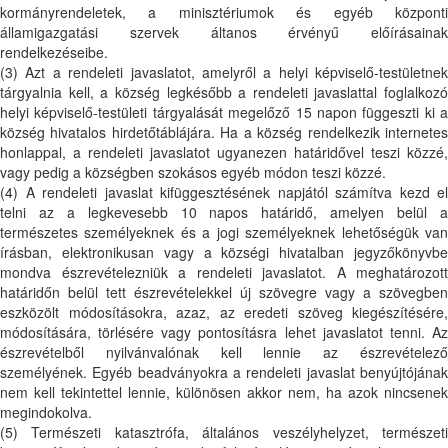
kormányrendeletek, a minisztériumok és egyéb központi
államigazgatási szervek áltanos érvényű előírásainak
rendelkezéseibe.
(3) Azt a rendeleti javaslatot, amelyről a helyi képviselő-testületnek
tárgyalnia kell, a község legkésőbb a rendeleti javaslattal foglalkozó
helyi képviselő-testületi tárgyalását megelőző 15 napon függeszti ki a
község hivatalos hirdetőtáblájára. Ha a község rendelkezik internetes
honlappal, a rendeleti javaslatot ugyanezen határidővel teszi közzé,
vagy pedig a községben szokásos egyéb módon teszi közzé.
(4) A rendeleti javaslat kifüggesztésének napjától számítva kezd el
telni az a legkevesebb 10 napos határidő, amelyen belül a
természetes személyeknek és a jogi személyeknek lehetőségük van
írásban, elektronikusan vagy a községi hivatalban jegyzőkönyvbe
mondva észrevételezniük a rendeleti javaslatot. A meghatározott
határidőn belül tett észrevételekkel új szövegre vagy a szövegben
eszközölt módosításokra, azaz, az eredeti szöveg kiegészítésére,
módosítására, törlésére vagy pontosításra lehet javaslatot tenni. Az
észrevételből nyilvánvalónak kell lennie az észrevételező
személyének. Egyéb beadványokra a rendeleti javaslat benyújtójának
nem kell tekintettel lennie, különösen akkor nem, ha azok nincsenek
megindokolva.
(5) Természeti katasztrófa, általános veszélyhelyzet, természeti