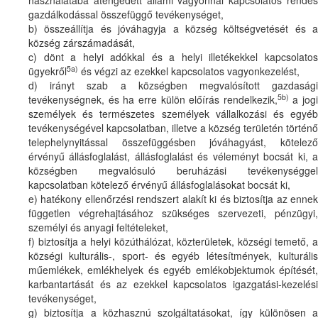
gazdálkodással összefüggő tevékenységet,
b) összeállítja és jóváhagyja a község költségvetését és a
község zárszámadását,
c) dönt a helyi adókkal és a helyi illetékekkel kapcsolatos
5a)
ügyekről
és végzi az ezekkel kapcsolatos vagyonkezelést,
d) irányt szab a községben megvalósított gazdasági
5b)
tevékenységnek, és ha erre külön előírás rendelkezik,
a jogi
személyek és természetes személyek vállalkozási és egyéb
tevékenységével kapcsolatban, illetve a község területén történő
telephelynyitással összefüggésben jóváhagyást, kötelező
érvényű állásfoglalást, állásfoglalást és véleményt bocsát ki, a
községben megvalósuló beruházási tevékenységgel
kapcsolatban kötelező érvényű állásfoglalásokat bocsát ki,
e) hatékony ellenőrzési rendszert alakít ki és biztosítja az ennek
független végrehajtásához szükséges szervezeti, pénzügyi,
személyi és anyagi feltételeket,
f) biztosítja a helyi közúthálózat, közterületek, községi temető, a
községi kulturális-, sport- és egyéb létesítmények, kulturális
műemlékek, emlékhelyek és egyéb emlékobjektumok építését,
karbantartását és az ezekkel kapcsolatos igazgatási-kezelési
tevékenységet,
g) biztosítja a közhasznú szolgáltatásokat, így különösen a