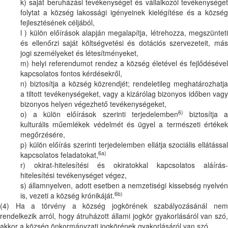
k) saját beruházási tevékenységet és vállalkozói tevékenységet
folytat a község lakossági igényeinek kielégítése és a község
fejlesztésének céljából,
l ) külön előírások alapján megalapítja, létrehozza, megszünteti
és ellenőrzi saját költségvetési és dotációs szervezeteit, más
jogi személyeket és létesítményeket,
m) helyi referendumot rendez a község életével és fejlődésével
kapcsolatos fontos kérdésekről,
n) biztosítja a község közrendjét; rendeletileg meghatározhatja
a tiltott tevékenységeket, vagy a kizárólag bizonyos időben vagy
bizonyos helyen végezhető tevékenységeket,
6)
o) a külön előírások szerinti terjedelemben
biztosítja 
kulturális műemlékek védelmét és ügyel a természeti értékek
megőrzésére,
p) külön előírás szerinti terjedelemben ellátja szociális ellátással
6a)
kapcsolatos feladatokat,
r) okirat-hitelesítési és okiratokkal kapcsolatos aláírás-
hitelesítési tevékenységet végez,
s) államnyelven, adott esetben a nemzetiségi kissebség nyelvén
6b)
is, vezeti a község krónikáját.
(4) Ha a törvény a község jogkörének szabályozásánál nem
rendelkezik arról, hogy átruházott állami jogkör gyakorlásáról van szó,
akkor a község önkormányzati jogkörének gyakorlásáról van szó.