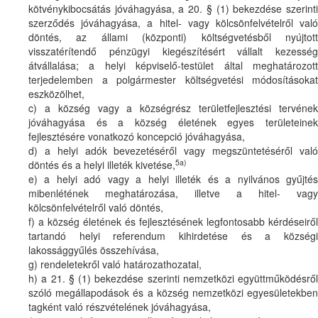
kötvénykibocsátás jóváhagyása, a 20. § (1) bekezdése szerinti
szerződés jóváhagyása, a hitel- vagy kölcsönfelvételről való
döntés, az állami (központi) költségvetésből nyújtott
visszatérítendő pénzügyi kiegészítésért vállalt kezesség
átvállalása; a helyi képviselő-testület által meghatározott
terjedelemben a polgármester költségvetési módosításokat
eszközölhet,
c) a község vagy a községrész területfejlesztési tervének
jóváhagyása és a község életének egyes területeinek
fejlesztésére vonatkozó koncepció jóváhagyása,
d) a helyi adók bevezetéséről vagy megszüntetéséről való
5a)
döntés és a helyi illeték kivetése,
e) a helyi adó vagy a helyi illeték és a nyilvános gyűjtés
mibenlétének meghatározása, illetve a hitel- vagy
kölcsönfelvételről való döntés,
f) a község életének és fejlesztésének legfontosabb kérdéseiről
tartandó helyi referendum kihirdetése és a községi
lakossággyűlés összehívása,
g) rendeletekről való határozathozatal,
h) a 21. § (1) bekezdése szerinti nemzetközi együttműködésről
szóló megállapodások és a község nemzetközi egyesületekben
tagként való részvételének jóváhagyása,