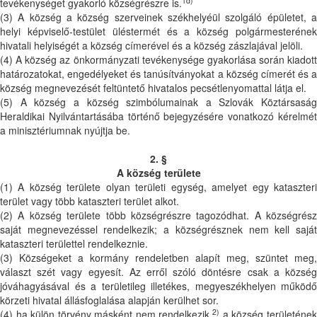
1d)
tevékenységet gyakorló községrészre is.
(3) A község a község szerveinek székhelyéül szolgáló épületet, a
helyi képviselő-testület üléstermét és a község polgármesterének
hivatali helyiségét a község címerével és a község zászlajával jelöli.
(4) A község az önkormányzati tevékenysége gyakorlása során kiadott
határozatokat, engedélyeket és tanúsítványokat a község címerét és a
község megnevezését feltüntető hivatalos pecsétlenyomattal látja el.
(5) A község a község szimbólumainak a Szlovák Köztársaság
Heraldikai Nyilvántartásába történő bejegyzésére vonatkozó kérelmét
a minisztériumnak nyújtja be.
2. §
A község területe
(1) A község területe olyan területi egység, amelyet egy kataszteri
terület vagy több kataszteri terület alkot.
(2) A község területe több községrészre tagozódhat. A községrész
saját megnevezéssel rendelkezik; a községrésznek nem kell saját
kataszteri területtel rendelkeznie.
(3) Községeket a kormány rendeletben alapít meg, szüntet meg,
választ szét vagy egyesít. Az erről szóló döntésre csak a község
jóváhagyásával és a területileg illetékes, megyeszékhelyen működő
körzeti hivatal állásfoglalása alapján kerülhet sor.
2)
(4) ha külön törvény másként nem rendelkezik,
a község területéne