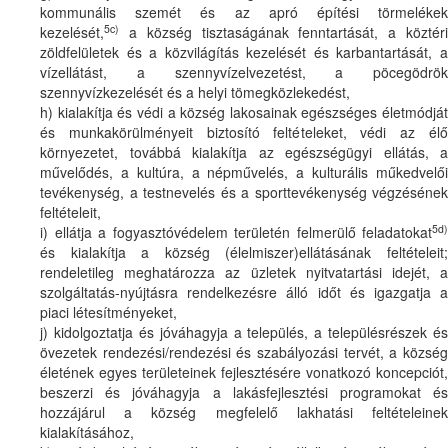
kommunális szemét és az apró építési törmelékek
5c)
kezelését,
a község tisztaságának fenntartását, a köztéri
zöldfelületek és a közvilágítás kezelését és karbantartását, a
vízellátást, a szennyvízelvezetést, a pöcegödrök
szennyvízkezelését és a helyi tömegközlekedést,
h) kialakítja és védi a község lakosainak egészséges életmódját
és munkakörülményeit biztosító feltételeket, védi az élő
környezetet, továbbá kialakítja az egészségügyi ellátás, a
művelődés, a kultúra, a népművelés, a kulturális műkedvelői
tevékenység, a testnevelés és a sporttevékenység végzésének
feltételeit,
5d)
i) ellátja a fogyasztóvédelem területén felmerülő feladatokat
és kialakítja a község (élelmiszer)ellátásának feltételeit;
rendeletileg meghatározza az üzletek nyitvatartási idejét, a
szolgáltatás-nyújtásra rendelkezésre álló időt és igazgatja a
piaci létesítményeket,
j) kidolgoztatja és jóváhagyja a település, a településrészek és
övezetek rendezési/rendezési és szabályozási tervét, a község
életének egyes területeinek fejlesztésére vonatkozó koncepciót,
beszerzi és jóváhagyja a lakásfejlesztési programokat és
hozzájárul a község megfelelő lakhatási feltételeinek
kialakításához,