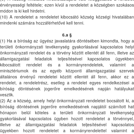
érvényességi feltétele; ezen kívül a rendeletet a községben szokásos
módon is ki kell hirdetni.
(10) A rendeletet a rendeletet kibocsátó község községi hivatalában
mindenki számára hozzáférhetővé kell tenni.
6.a §
(1) Ha a bíróság az ügyész javaslatára döntésében kimondta, hogy a
területi önkormányzati tevékenység gyakorlásával kapcsolatos helyi
önkormányzati rendelet és a törvény között ellentét áll fenn, illetve az
államigazgatási feladatok teljesítésével kapcsolatos ügyekben
kibocsátott rendelet és a kormányrendeletek, valamint a
minisztériumok és az egyéb központi államigazgatási szervek
általános érvényű rendeletei között ellentét áll fenn, akkor ez a
rendelet, a rendeletrész, esetleg a rendelet egyes rendelkezései a
bíróság döntésének jogerőre emelkedésének napján hatályukat
vesztik.
(2) Az a község, amely helyi önkormányzati rendeletet bocsátott ki, a
bíróság döntésének jogerőre emelkedésének napjától számított hat
hónapon belül köteles a területi önkormányzati tevékenység
gyakorlásával kapcsolatos ügyben hozott rendeletet a törvénnyel,
illetve az államigazgatási feladatok teljesítésével kapcsolatos
ügyekben hozott rendeletet a kormányrendelettel valamint a