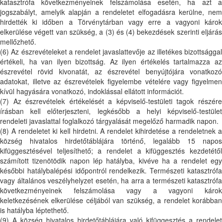
katasztrófa következményeinek felszámolása esetén, ha azt a
jogszabályt, amelyik alapján a rendeletet elfogadásra kerülne, nem
hirdették ki időben a Törvénytárban vagy erre a vagyoni károk
elkerülése végett van szükség, a (3) és (4) bekezdések szerinti eljárás
mellőzhető.
(6) Az észrevételeket a rendelet javaslattevője az illetékes bizottsággal
értékeli, ha van ilyen bizottság. Az ilyen értékelés tartalmazza az
észrevétel rövid kivonatát, az észrevétel benyújtójára vonatkozó
adatokat, illetve az észrevételek figyelembe vételére vagy figyelmen
kívül hagyására vonatkozó, indoklással ellátott információt.
(7) Az észrevételek értékelését a képviselő-testületi tagok részére
írásban kell előterjeszteni, legkésőbb a helyi képviselő-testület
rendeleti javaslattal foglalkozó tárgyalását megelőző harmadik napon.
(8) A rendeletet ki kell hirdetni. A rendelet kihirdetése a rendeletnek a
község hivatalos hirdetőtáblájára történő, legalább 15 napos
kifüggesztésével teljesíthető; a rendelet a kifüggesztés kezdetétől
számított tizenötödik napon lép hatályba, kivéve ha a rendelet egy
későbbi hatálybalépési időpontról rendelkezik. Természeti katasztrófa
vagy általános veszélyhelyzet esetén, ha arra a természeti katasztrófa
következményeinek felszámolása vagy a vagyoni károk
keletkezésének elkerülése céljából van szükség, a rendelet korábban
is hatályba léptethető.
(9) A község hivatalos hirdetőtáblájára való kifüggesztés a rendelet