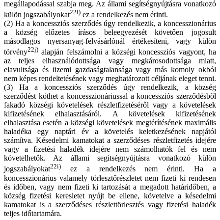
megállapodással szabja meg. Az állami segítségnyújtásra vonatkozó
22i)
külön jogszabályokat
ez a rendelkezés nem érinti.
(2) Ha a koncessziós szerződés úgy rendelkezik, a koncesszionárius
a község előzetes írásos beleegyezését követően jogosult
másodlagos nyersanyag-felvásárlónál értékesíteni, vagy külön
22j)
törvény
alapján felszámolni a községi koncessziós vagyont, ha
az teljes elhasználódottsága vagy megkárosodottsága miatt,
elavultsága és üzemi gazdaságtalansága vagy más komoly okból
nem képes rendeltetésének vagy meghatározott céljának eleget tenni.
(3) Ha a koncessziós szerződés úgy rendelkezik, a község
szerződést köthet a koncesszionáriussal a koncessziós szerződésből
fakadó községi követelések részletfizetéséről vagy a követelések
kifizetésének elhalasztásáról. A követelések kifizetésének
elhalasztása esetén a községi követelések megtérítésének maximális
haladéka egy naptári év a követelés keletkezésének napjától
számítva. Késedelmi kamatokat a szerződéses részletfizetés idejére
vagy a fizetési haladék idejére nem számolhatók fel és nem
követelhetők. Az állami segítségnyújtásra vonatkozó külön
22i)
jogszabályokat
ez a rendelkezés nem érinti. Ha a
koncesszionárius valamely törlesztőrészletet nem fizeti ki rendesen
és időben, vagy nem fizeti ki tartozását a megadott határidőben, a
község fizetési keresletet nyújt be ellene, követelve a késedelmi
kamatokat is a szerződéses részlettörlesztés vagy fizetési haladék
teljes időtartamára.