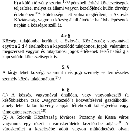
16a)
b) a külön törvény szerinti
pénzbeli térítési kötelezettségek
teljesítése, melyet az állami vagyon kezelőjének külön törvény
16a)
értelmében
kötelessége lett volna megtéríteni, a Szlovák
Köztársaság vagyona község általi átvétele hatálybalépésének
napján a községre száll át.
4.c §
Községi tulajdonba kerülnek a Szlovák Köztársaság vagyonával
együtt a 2.d § értelmében a kapcsolódó tulajdonosi jogok, valamint a
megszerzett vagyon és tulajdonosi jogok értékének felső határáig a
kapcsolódó kötelezettségek is.
5. §
A tárgy lehet község, valamint más jogi személy és természetes
17)
személy közös tulajdonában.
6. §
(1) A község vagyonával önállóan, vagy vagyonkezelő (a
későbbiekben csak „vagyonkezelő”) közvetítésével gazdálkodik,
amely lehet külön törvény alapján létrehozott költségvetési vagy
18)
támogatott szervezet.
(2) A Szlovák Köztársaság fővárosa, Pozsony és Kassa város
19)
vagyonuk egy részét a városkerületek kezelésébe adják.
A
városkerület a kezelésébe adott vagyon működtetését olyan