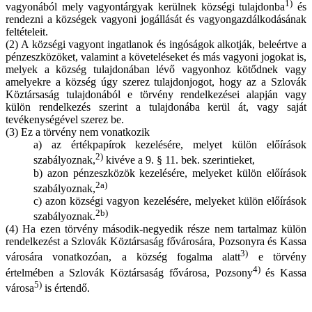
1)
vagyonából mely vagyontárgyak kerülnek községi tulajdonba
és
rendezni a községek vagyoni jogállását és vagyongazdálkodásának
feltételeit.
(2) A községi vagyont ingatlanok és ingóságok alkotják, beleértve a
pénzeszközöket, valamint a követeléseket és más vagyoni jogokat is,
melyek a község tulajdonában lévő vagyonhoz kötődnek vagy
amelyekre a község úgy szerez tulajdonjogot, hogy az a Szlovák
Köztársaság tulajdonából e törvény rendelkezései alapján vagy
külön rendelkezés szerint a tulajdonába kerül át, vagy saját
tevékenységével szerez be.
(3) Ez a törvény nem vonatkozik
a) az értékpapírok kezelésére, melyet külön előírások
2)
szabályoznak,
kivéve a 9. § 11. bek. szerintieket,
b) azon pénzeszközök kezelésére, melyeket külön előírások
2a)
szabályoznak,
c) azon községi vagyon kezelésére, melyeket külön előírások
2b)
szabályoznak.
(4) Ha ezen törvény második-negyedik része nem tartalmaz külön
rendelkezést a Szlovák Köztársaság fővárosára, Pozsonyra és Kassa
3)
városára vonatkozóan, a község fogalma alatt
e törvény
4)
értelmében a Szlovák Köztársaság fővárosa, Pozsony
és Kassa
5)
városa
is értendő.