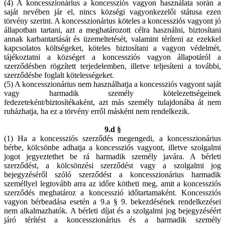
(4) A koncesszionárius a koncessziós vagyon használata során a
saját nevében jár el, nincs községi vagyonkezelői státusa ezen
törvény szerint. A koncesszionárius köteles a koncessziós vagyont jó
állapotban tartani, azt a meghatározott célra használni, biztosítani
annak karbantartását és üzemeltetését, valamint téríteni az ezekkel
kapcsolatos költségeket, köteles biztosítani a vagyon védelmét,
tájékoztatni a községet a koncessziós vagyon állapotáról a
szerződésben rögzített terjedelemben, illetve teljesíteni a további,
szerződésbe foglalt kötelességeket.
(5) A koncesszionárius nem használhatja a koncessziós vagyont saját
vagy harmadik személy kötelezettségeinek
fedezeteként/biztosítékaként, azt más személy tulajdonába át nem
ruházhatja, ha ez a törvény erről másként nem rendelkezik.
9.d §
(1) Ha a koncessziós szerződés megengedi, a koncesszionárius
bérbe, kölcsönbe adhatja a koncessziós vagyont, illetve szolgalmi
jogot jegyeztethet be rá harmadik személy javára. A bérleti
szerződést, a kölcsönzési szerződést vagy a szolgalmi jog
bejegyzéséről szóló szerződést a koncesszionárius harmadik
személlyel legtovább arra az időre kötheti meg, amit a koncessziós
szerződés meghatároz a koncesszió időtartamaként. Koncessziós
vagyon bérbeadása esetén a 9.a § 9. bekezdésének rendelkezései
nem alkalmazhatók. A bérleti díjat és a szolgalmi jog bejegyzéséért
járó térítést a koncesszionárius és a harmadik személy