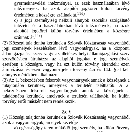
gyermeknevelési intézményei, az ezek használatában lévő
intézmények, ha azok alapítói jogkörei külön törvény
11d)
értelmében a községre szállnak át,
c) a jogi személyiség nélküli alanyok szociális szolgáltató
intézetei és a használatukban lévő intézmények, ha azok
alapítói jogkörei külön törvény értelmében a községre
11e)
szállnak át.
(2) Községi tulajdonba kerülnek a Szlovák Köztársaság vagyonából
jogi személyek kezelésében lévő vagyontárgyak, ha a központi
államigazgatási szerv vagy az illetékes helyi államigazgatási szerv
szerződésben átruházza az alapítói jogokat e jogi személyek
esetében a községre, vagy ha ezt külön törvény elrendeli; ezen
átruházásra és ezen vagyonra jelen törvény 4.a és 14.b §-át kell
arányos mértékben alkalmazni.
(3) Az 1. bekezdésben felsorolt vagyontárgyak annak a községnek a
tulajdonába kerülnek, amelynek a területén találhatók. A 2.
bekezdésben felsorolt vagyontárgyak annak a községnek a
tulajdonába kerülnek, amelynek a területén találhatók, ha külön
törvény erről másként nem rendelkezik.
2.c §
(1) Községi tulajdonba kerülnek a Szlovák Köztársaság vagyonából
azok a vagyontárgyak, amelyek kezelője
a) egészségügy terén működő jogi személy, ha külön törvény