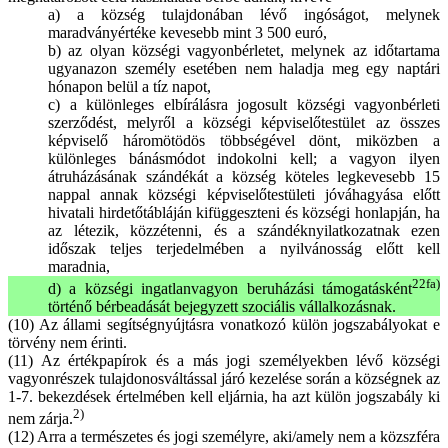
a) a község tulajdonában lévő ingóságot, melynek
maradványértéke kevesebb mint 3 500 euró,
b) az olyan községi vagyonbérletet, melynek az időtartama
ugyanazon személy esetében nem haladja meg egy naptári
hónapon belül a tíz napot,
c) a különleges elbírálásra jogosult községi vagyonbérleti
szerződést, melyről a községi képviselőtestület az összes
képviselő háromötödös többségével dönt, miközben a
különleges bánásmódot indokolni kell; a vagyon ilyen
átruházásának szándékát a község köteles legkevesebb 15
nappal annak községi képviselőtestületi jóváhagyása előtt
hivatali hirdetőtábláján kifüggeszteni és községi honlapján, ha
az létezik, közzétenni, és a szándéknyilatkozatnak ezen
időszak teljes terjedelmében a nyilvánosság előtt kell
maradnia,
22fa)
d) a községi ingatlanvagyon beruházási támogatásként
történő bérbeadását bejegyzett szociális vállalkozásnak.
(10) Az állami segítségnyújtásra vonatkozó külön jogszabályokat e
törvény nem érinti.
(11) Az értékpapírok és a más jogi személyekben lévő községi
vagyonrészek tulajdonosváltással járó kezelése során a községnek az
1-7. bekezdések értelmében kell eljárnia, ha azt külön jogszabály ki
2)
nem zárja.
(12) Arra a természetes és jogi személyre, aki/amely nem a közszféra