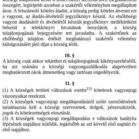
összegért, legfeljebb azonban a szakértői véleményben megállapított
áron. A felszámoló köteles átadni, a község pedig köteles átvenni ezt
a vagyont, az átadás-átvételről jegyzőkönyv készül. Az elsőbbségi
vagyon átadásáról és átvételéről készült jegyzőkönyv mellékletként
bekerül a telekkönyvi hivatalnak benyújtott, a község
tulajdonjogának bejegyzésére tett javaslatba. A szakértőnek az
elsőbbségi tulajdon értékét meghatározó szakértői vélemény
kidolgozásáért járó díjat a község téríti.
10. §
A község csak akkor tekinthet el tulajdonjogának kikényszerítésétől,
ha azt számára a községi vagyongazdálkodás alapelveiben
meghatározott okok átmenetileg vagy tartósan engedélyezik.
11. §
23)
(1) A községek területi változások esetén
kötelesek vagyonjogi
viszonyaikat rendezni.
(2) A községek vagyonjogi megállapodásáról szóló szerződésének
tartalmaznia kell a községi szervezetek, dolgok, pénzeszközök,
jogok és kötelezettségek elosztását.
(3) A községek vagyonjogi megállapodása e változások hatályba
lépésének napjához kötődik, legkésőbb az azt követő első naptári év
első napjához.