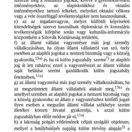
szerezte meg a fenntartói jogokat, kivéve a gyermeknevelési
intézményekhez, az alapiskolákhoz és oktatási
intézményekhez tartozó telkeket, melyeket oktatási célkora
vagy a vele összefüggő tevékenységekre nem hasznosítanak,
e) az az ingatlanvagyon, melyet külföldi képviseleti
kirendeltségek szervei használnak diplomáciai és konzuláris
tevékenységük kifejtése során vagy kulturális-információs
központként a Szlovák Köztársaság területén,
f) az állami vállalat vagyonrésze más jogi személy
vállalkozásában, ha olyan állami vállalatról van szó, mely
esetében az alapítói jogokat a nemzeti bizottság vagy a község
15a)
7)
gyakorolta,
és ha rá külön jogszabály szerint
az alapítói
jog át lett ruházva; ezzel a vagyonrésszel az állami vállalat
saját belátása szerint gazdálkodik külön jogszabály
11a)
értelmében,
g) az állami vagyonrész más jogi személy vállalkozásában, ha
15b)
az megszüntetett állami vállalatból alakult meg,
és
amellyel szemben az alapítói jogokat a nemzeti bizottság vagy
a község gyakorolta; az állam e vagyonrészhez kötődő jogait
ilyen esetben a megszűnt állami vállalat székhelye szerint
illetékes körzeti hivatal gyakorolja, s azzal külön
11a)
jogszabályban előírt módon jár el,
h) a lakosság polgári védelmének céljait szolgáló objektum,
3)
mellyel a hatálybalépés napjáig külön törvény alapján
a