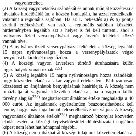
vagyonértéket.
(2) A község vagyoneladási szándékát és annak módját közzéteszi a
hivatalos hirdetőtábláján, a község honlapján, ha azzal rendelkezik,
valamint a regionális sajtóban. Ha az 1. bekezdés a) és b) pontja
szerinti értékesítésről van szó, a regionális sajtóban közzétett
hirdetményben legalább azt a helyet is fel kell tüntetni, ahol a
nyilvános üzleti versenypályázat vagy árverés feltételei közzé
vannak téve.
(3) A nyilvános üzleti versenypályázat feltételeit a község legalább
15 napra nyilvánosságra hozza a versenypályázatok végső
benyújtási határidejét megelőzően.
(4) A községi vagyon árverésen történő átruházására külön
22c)
jogszabályok vonatkoznak.
(5) A község legalább 15 napra nyilvánosságra hozza szándékát,
hogy közvetlen eladással akar vagyont értékesíteni. Párhuzamosan
közzéteszi az árajánlatok benyújtásának határidejét. A község nem
ruházhatja át vagyonát közvetlen eladással, ha a vagyon külön
22d)
törvény alapján
meghatározott általános értéke meghaladja a 40
000 eurót. Az ingatlannak egyértelműen beazonosíthatónak kell
lennie, hogy más ingatlannal felcserélhetővé ne váljon. A község
22d)
vagyonának általános értékét
meghatározó bizonylat közvetlen
eladás esetén a községi képviselőtestület döntéshozatali napjához
képest nem lehet hat hónapnál régebbi.
(6) A község nem ruházhat át községi tulajdont közvetlen eladással