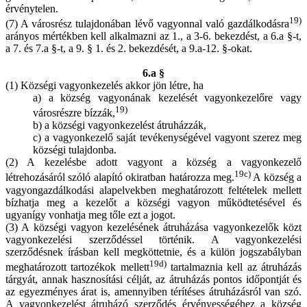
érvénytelen.
19)
(7) A városrész tulajdonában lévő vagyonnal való gazdálkodásra
arányos mértékben kell alkalmazni az 1., a 3-6. bekezdést, a 6.a §-t,
a 7. és 7.a §-t, a 9. § 1. és 2. bekezdését, a 9.a-12. §-okat.
6.a §
(1) Községi vagyonkezelés akkor jön létre, ha
a) a község vagyonának kezelését vagyonkezelőre vagy
19)
városrészre bízzák,
b) a községi vagyonkezelést átruházzák,
c) a vagyonkezelő saját tevékenységével vagyont szerez meg
községi tulajdonba.
(2) A kezelésbe adott vagyont a község a vagyonkezelő
19c)
létrehozásáról szóló alapító okiratban határozza meg.
A község a
vagyongazdálkodási alapelvekben meghatározott feltételek mellett
bízhatja meg a kezelőt a községi vagyon működtetésével és
ugyanígy vonhatja meg tőle ezt a jogot.
(3) A községi vagyon kezelésének átruházása vagyonkezelők közt
vagyonkezelési szerződéssel történik. A vagyonkezelési
szerződésnek írásban kell megköttetnie, és a külön jogszabályban
19d)
meghatározott tartozékok mellett
tartalmaznia kell az átruházás
tárgyát, annak hasznosítási célját, az átruházás pontos időpontját és
az egyezményes árat is, amennyiben térítéses átruházásról van szó.
A vagyonkezelést átruházó szerződés érvényességéhez a község