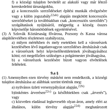
f) a községi tulajdon bevitelét az alakuló vagy már létező
kereskedelmi társaságokba,
g) a koncessziós szerződéseket építési munkák elvégzésére
22ab)
vagy a külön jogszabály
alapján megkötött koncessziós
szerződéseket (a továbbiakban csak „koncessziós szerződés”)
szolgáltatások nyújtásáról, mégpedig a község összes
képviselője háromötödének egyetértésével.
(3) A Szlovák Köztársaság fővárosa, Pozsony és Kassa városa
alapítólevelében részletesen szabályozza,
a) milyen mértékben és mely esetekben kell a városrészek
kezelésében lévő ingatlanvagyon szerződéses átruházását csak
a városrészek helyi képviselőtestületeinek jóváhagyásához
kötni; ezt megelőzően szükséges a polgármester jóváhagyása,
b) a városrészek kezelésére bízott vagyon elvételének
feltételeit.
9.a §
(1) Amennyiben ezen törvény másként nem rendelkezik, a községi
tulajdon átruházása az alábbiak szerint történik meg:
22b)
a) nyilvános üzleti versenypályázat alapján,
22c)
b)önkéntes árverésen
(a későbbiekben csak „árverés”),
vagy
c) közvetlen eladással legkevesebb olyan áron, amely eléri az
22d)
általános, külön törvény alapján
meghatározott