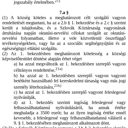
21)
jogszabály értelmében.
7.a §
(1) A község köteles a meghatározott célt szolgáló vagyon
rendeltetését megtartani, ha az a 2.b § 1. bekezdése és a 2.c § szerint
került a tulajdonába, és a Szlovák Köztársaság vagyonának
átruházása napján oktatási-nevelési célokat szolgált az oktatási-
nevelési folyamatban, illetve a vele közvetlenül összefüggő
tevékenységekben, vagy ha az a szociális segítségnyújtást és az
egészségügyi ellátást szolgálta.
(2) Az 1. bekezdésben meghatározott kötelesség a községi
képviselőtestület döntése alapján érhet véget
a) ha azzal megváltozik az 1. bekezdésben szereplő vagyon
21a)
célirányos rendeltetése,
b) ha azzal az 1. bekezdésben szereplő vagyon vagyoni
betétként használható fel kereskedelmi társaság vagy más jogi
21b)
személy létrehozására,
c) ha azzal az 1. bekezdésben szereplő vagyont feleslegessé
nyilvánítják,
d) az 1. bekezdés szerinti ingóság feleslegessé vagy
felhasználhatatlanná nyilvánításáról, ha annak értéke
meghaladja a 3500 eurót; ha az ilyen ingóság értéke ennél
kevesebb, a feleslegessé vagy felhasználhatatlanná válásról a
9. § 1. bekezdésében meghatározott alkalmazott dönt.