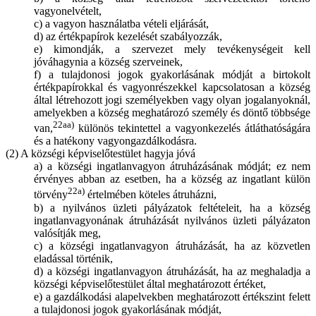
vagyonelvételt,
c) a vagyon használatba vételi eljárását,
d) az értékpapírok kezelését szabályozzák,
e) kimondják, a szervezet mely tevékenységeit kell
jóváhagynia a község szerveinek,
f) a tulajdonosi jogok gyakorlásának módját a birtokolt
értékpapírokkal és vagyonrészekkel kapcsolatosan a község
által létrehozott jogi személyekben vagy olyan jogalanyoknál,
amelyekben a község meghatározó személy és döntő többsége
22aa)
van,
különös tekintettel a vagyonkezelés átláthatóságára
és a hatékony vagyongazdálkodásra.
(2) A községi képviselőtestület hagyja jóvá
a) a községi ingatlanvagyon átruházásának módját; ez nem
érvényes abban az esetben, ha a község az ingatlant külön
22a)
törvény
értelmében köteles átruházni,
b) a nyilvános üzleti pályázatok feltételeit, ha a község
ingatlanvagyonának átruházását nyilvános üzleti pályázaton
valósítják meg,
c) a községi ingatlanvagyon átruházását, ha az közvetlen
eladással történik,
d) a községi ingatlanvagyon átruházását, ha az meghaladja a
községi képviselőtestület által meghatározott értéket,
e) a gazdálkodási alapelvekben meghatározott értékszint felett
a tulajdonosi jogok gyakorlásának módját,