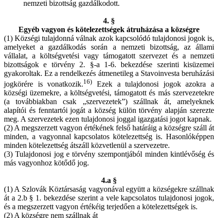
nemzeti bizottság gazdálkodott.
4. §
Egyéb vagyon és kötelezettségek átruházása a községre
(1) Községi tulajdonná válnak azok kapcsolódó tulajdonosi jogok is,
amelyeket a gazdálkodás során a nemzeti bizottság, az állami
vállalat, a költségvetési vagy támogatott szervezet és a nemzeti
bizottságok e törvény 2. §-a 1-6. bekezdése szerinti kisüzemei
gyakoroltak. Ez a rendelkezés átmenetileg a Stavoinvesta beruházási
16)
jogkörére is vonatkozik.
Ezek a tulajdonosi jogok azokra a
községi üzemekre, a költségvetési, támogatott és más szervezetekre
(a továbbiakban csak „szervezetek”) szállnak át, amelyeknek
alapítói és fenntartói jogát a község külön törvény alapján szerezte
meg. A szervezetek ezen tulajdonosi joggal igazgatási jogot kapnak.
(2) A megszerzett vagyon értékének felső határáig a községre száll át
minden, a vagyonnal kapcsolatos kötelezettség is. Hasonlóképpen
minden kötelezettség átszáll közvetlenül a szervezetre.
(3) Tulajdonosi jog e törvény szempontjából minden kintlévőség és
más vagyonhoz kötődő jog.
4.a §
(1) A Szlovák Köztársaság vagyonával együtt a községekre szállnak
át a 2.b § 1. bekezdése szerint a vele kapcsolatos tulajdonosi jogok,
és a megszerzett vagyon értékéig terjedően a kötelezettségek is.
(2) A községre nem szállnak át