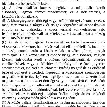
hivatalnak a bejegyzés törlésére.
(4) A közös vállalat köteles megőrizni a tulajdonába került
elsőbbségi vagyon célzott rendeltetését; ez a kötelezettség a
jogutódra is vonatkozik.
(5) A községség az elsőbbségi vagyonról külön nyilvántartást vezet,
mely tartalmazza a tárgyak és dolgok jegyzékét az azonosítókkal
együtt, és az utalásokat a közös vállalat könyvelésében való
feltüntetésről; a közös vállalat köteles ezeket az adatokat a község
rendelkezésére bocsátani.
(6) Az elsőbbségi vagyon kezelésének és karbantartásának joga
visszaszáll a községre, ha a közös vállalat ellen csődeljárás indul, de
a község ennek során a közös vállalat nevében jár el, a saját
számlájára. Ha a közös vállalat csődbe megy, az elsőbbségi vagyon
községi tulajdonba kerül a bíróság csődhatározatának jogerőre
emelkedésével, vagy a fellebbviteli bíróság döntésének jogerőre
emelkedésével, mellyel a fellebbviteli bíróság megerősíti az elsőfokú
bíróság döntését a csődről, mégpedig a koncessziós szerződésben
meghatározott térítés fejében, legfeljebb azonban a szakértő által
meghatározott áron. Az elsőbbségi vagyon átadásáról és átvételéről
készült jegyzőkönyv mellékletként bekerül a telekkönyvi hivatalnak
benyújtott, a község tulajdonjogának bejegyzésére tett javaslatba. A
szakértőnek az elsőbbségi tulajdon értékét meghatározó szakértői
vélemény kidolgozásáért járó díjat a község téríti.
(7) A közös vállalat felszámolásának napján az elsőbbségi tulajdon
községi tulajdonba kerül a koncessziós szerződésben meghatározott