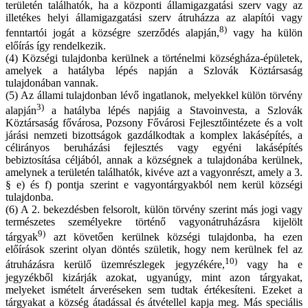
területén találhatók, ha a központi államigazgatási szerv vagy az
illetékes helyi államigazgatási szerv átruházza az alapítói vagy
8)
fenntartói jogát a községre szerződés alapján,
vagy ha külön
előírás így rendelkezik.
(4) Községi tulajdonba kerülnek a történelmi községháza-épületek,
amelyek a hatályba lépés napján a Szlovák Köztársaság
tulajdonában vannak.
(5) Az állami tulajdonban lévő ingatlanok, melyekkel külön törvény
3)
alapján
a hatályba lépés napjáig a Stavoinvesta, a Szlovák
Köztársaság fővárosa, Pozsony Fővárosi Fejlesztőintézete és a volt
járási nemzeti bizottságok gazdálkodtak a komplex lakásépítés, a
célirányos beruházási fejlesztés vagy egyéni lakásépítés
bebiztosítása céljából, annak a községnek a tulajdonába kerülnek,
amelynek a területén találhatók, kivéve azt a vagyonrészt, amely a 3.
§ e) és f) pontja szerint e vagyontárgyakból nem kerül községi
tulajdonba.
(6) A 2. bekezdésben felsorolt, külön törvény szerint más jogi vagy
természetes személyekre történő vagyonátruházásra kijelölt
9)
tárgyak
azt követően kerülnek községi tulajdonba, ha ezen
előírások szerint olyan döntés születik, hogy nem kerülnek fel az
10)
átruházásra kerülő üzemrészlegek jegyzékére,
vagy ha e
jegyzékből kizárják azokat, ugyanúgy, mint azon tárgyakat,
melyeket ismételt árveréseken sem tudtak értékesíteni. Ezeket a
tárgyakat a község átadással és átvétellel kapja meg. Más speciális