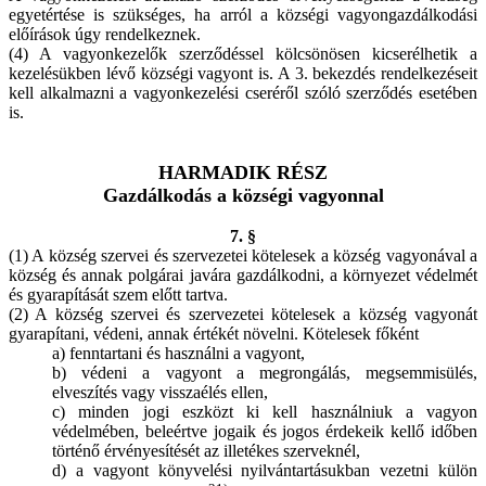
egyetértése is szükséges, ha arról a községi vagyongazdálkodási
előírások úgy rendelkeznek.
(4) A vagyonkezelők szerződéssel kölcsönösen kicserélhetik a
kezelésükben lévő községi vagyont is. A 3. bekezdés rendelkezéseit
kell alkalmazni a vagyonkezelési cseréről szóló szerződés esetében
is.
HARMADIK RÉSZ
Gazdálkodás a községi vagyonnal
7. §
(1) A község szervei és szervezetei kötelesek a község vagyonával a
község és annak polgárai javára gazdálkodni, a környezet védelmét
és gyarapítását szem előtt tartva.
(2) A község szervei és szervezetei kötelesek a község vagyonát
gyarapítani, védeni, annak értékét növelni. Kötelesek főként
a) fenntartani és használni a vagyont,
b) védeni a vagyont a megrongálás, megsemmisülés,
elveszítés vagy visszaélés ellen,
c) minden jogi eszközt ki kell használniuk a vagyon
védelmében, beleértve jogaik és jogos érdekeik kellő időben
történő érvényesítését az illetékes szerveknél,
d) a vagyont könyvelési nyilvántartásukban vezetni külön