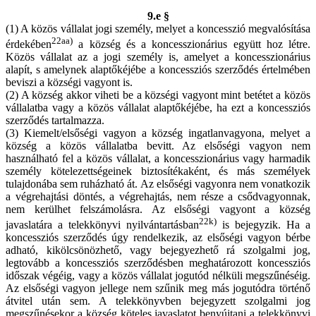
9.e §
(1) A közös vállalat jogi személy, melyet a koncesszió megvalósítása
22aa)
érdekében
a község és a koncesszionárius együtt hoz létre.
Közös vállalat az a jogi személy is, amelyet a koncesszionárius
alapít, s amelynek alaptőkéjébe a koncessziós szerződés értelmében
beviszi a községi vagyont is.
(2) A község akkor viheti be a községi vagyont mint betétet a közös
vállalatba vagy a közös vállalat alaptőkéjébe, ha ezt a koncessziós
szerződés tartalmazza.
(3) Kiemelt/elsőségi vagyon a község ingatlanvagyona, melyet a
község a közös vállalatba bevitt. Az elsőségi vagyon nem
használható fel a közös vállalat, a koncesszionárius vagy harmadik
személy kötelezettségeinek biztosítékaként, és más személyek
tulajdonába sem ruházható át. Az elsőségi vagyonra nem vonatkozik
a végrehajtási döntés, a végrehajtás, nem része a csődvagyonnak,
nem kerülhet felszámolásra. Az elsőségi vagyont a község
22k)
javaslatára a telekkönyvi nyilvántartásban
is bejegyzik. Ha a
koncessziós szerződés úgy rendelkezik, az elsőségi vagyon bérbe
adható, kikölcsönözhető, vagy bejegyezhető rá szolgalmi jog,
legtovább a koncessziós szerződésben meghatározott koncessziós
időszak végéig, vagy a közös vállalat jogutód nélküli megszűnéséig.
Az elsőségi vagyon jellege nem szűnik meg más jogutódra történő
átvitel után sem. A telekkönyvben bejegyzett szolgalmi jog
megszűnésekor a község köteles javaslatot benyújtani a telekkönyvi