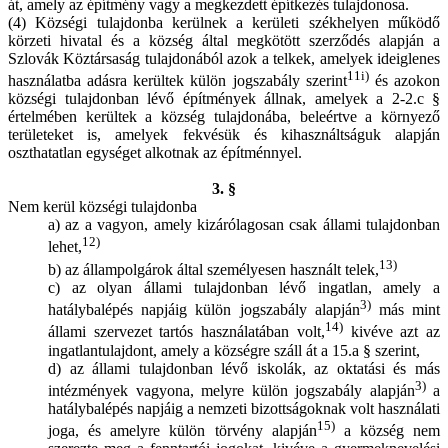
át, amely az építmény vagy a megkezdett építkezés tulajdonosa.
(4) Községi tulajdonba kerülnek a kerületi székhelyen működő
körzeti hivatal és a község által megkötött szerződés alapján a
Szlovák Köztársaság tulajdonából azok a telkek, amelyek ideiglenes
11i)
használatba adásra kerültek külön jogszabály szerint
és azokon
községi tulajdonban lévő építmények állnak, amelyek a 2-2.c §
értelmében kerültek a község tulajdonába, beleértve a környező
területeket is, amelyek fekvésük és kihasználtságuk alapján
oszthatatlan egységet alkotnak az építménnyel.
3. §
Nem kerül községi tulajdonba
a) az a vagyon, amely kizárólagosan csak állami tulajdonban
12)
lehet,
13)
b) az állampolgárok által személyesen használt telek,
c) az olyan állami tulajdonban lévő ingatlan, amely a
3)
hatálybalépés napjáig külön jogszabály alapján
más mint
14)
állami szervezet tartós használatában volt,
kivéve azt az
ingatlantulajdont, amely a községre száll át a 15.a § szerint,
d) az állami tulajdonban lévő iskolák, az oktatási és más
3)
intézmények vagyona, melyre külön jogszabály alapján
a
hatálybalépés napjáig a nemzeti bizottságoknak volt használati
15)
joga, és amelyre külön törvény alapján
a község nem