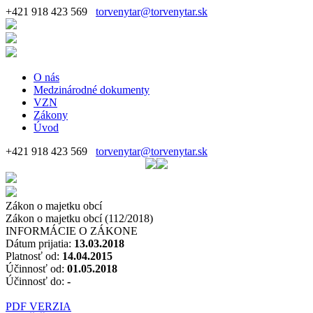
+421 918 423 569
torvenytar@torvenytar.sk
O nás
Medzinárodné dokumenty
VZN
Zákony
Úvod
+421 918 423 569
torvenytar@torvenytar.sk
Zákon o majetku obcí
Zákon o majetku obcí (112/2018)
INFORMÁCIE O ZÁKONE
Dátum prijatia:
13.03.2018
Platnosť od:
14.04.2015
Účinnosť od:
01.05.2018
Účinnosť do:
-
PDF VERZIA