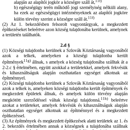
11f)
alapján az alapítói jogkör a községre száll át,
b) egészségügy terén működő jogi személyiség nélküli alany,
ha ezek az egészségügyi intézményeknek az alapítói jogköre
11f)
külön törvény szerint a községre száll át.
(2) Az 1. bekezdésben felsorolt vagyontárgyak, a megkezdett
építkezéseket beleértve azon község tulajdonába kerülnek, amelynek
a területén találhatók.
2.d §
(1) Községi tulajdonba kerülnek a Szlovák Köztársaság vagyonából
azok a telkek, amelyeken a községi tulajdonba került
11g)
építmények
állnak, s amelyek a község tulajdonába szálltak át a
2-2.c § értelmében, együtt azokkal a területekkel, amelyek fekvésük
és kihasználtságuk alapján oszthatatlan egységet alkotnak az
építménnyel.
(2) Községi tulajdonba kerülnek a Szlovák Köztársaság vagyonából
azok a telkek is, amelyeken községi tulajdonba került építmények és
megkezdett épületek állnak, és amelyek külön törvény alapján
11h)
megkötött szerződéssel váltak községi tulajdonná,
beleértve
azokat a területeket, amelyek fekvésük és kihasználtságuk alapján
oszthatatlan egységet alkotnak az építménnyel és a megkezdett
építkezéssel.
(3) Az építmények és megkezdett építkezések alatti területek az 1. és
2. bekezdés értelmében annak a községnek a tulajdonába szállnak