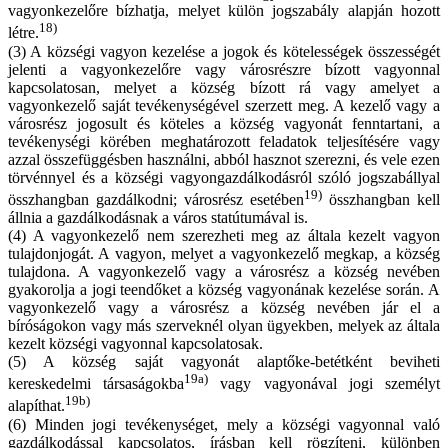
vagyonkezelőre bízhatja, melyet külön jogszabály alapján hozott
18)
létre.
(3) A községi vagyon kezelése a jogok és kötelességek összességét
jelenti a vagyonkezelőre vagy városrészre bízott vagyonnal
kapcsolatosan, melyet a község bízott rá vagy amelyet a
vagyonkezelő saját tevékenységével szerzett meg. A kezelő vagy a
városrész jogosult és köteles a község vagyonát fenntartani, a
tevékenységi körében meghatározott feladatok teljesítésére vagy
azzal összefüggésben használni, abból hasznot szerezni, és vele ezen
törvénnyel és a községi vagyongazdálkodásról szóló jogszabállyal
19)
összhangban gazdálkodni; városrész esetében
összhangban kell
állnia a gazdálkodásnak a város statútumával is.
(4) A vagyonkezelő nem szerezheti meg az általa kezelt vagyon
tulajdonjogát. A vagyon, melyet a vagyonkezelő megkap, a község
tulajdona. A vagyonkezelő vagy a városrész a község nevében
gyakorolja a jogi teendőket a község vagyonának kezelése során. A
vagyonkezelő vagy a városrész a község nevében jár el a
bíróságokon vagy más szerveknél olyan ügyekben, melyek az általa
kezelt községi vagyonnal kapcsolatosak.
(5) A község saját vagyonát alaptőke-betétként beviheti
19a)
kereskedelmi társaságokba
vagy vagyonával jogi személyt
19b)
alapíthat.
(6) Minden jogi tevékenységet, mely a községi vagyonnal való
gazdálkodással kapcsolatos, írásban kell rögzíteni, különben