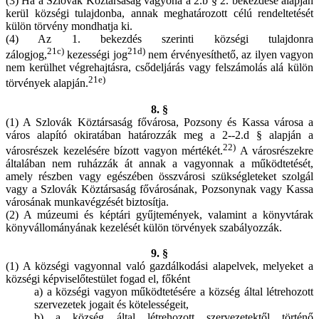
(3) Ha a Szlovák Köztársaság vagyona a 2.b § 2. bekezdése alapján
kerül községi tulajdonba, annak meghatározott célú rendeltetését
külön törvény mondhatja ki.
(4) Az 1. bekezdés szerinti községi tulajdonra
21c)
21d)
zálogjog,
kezességi jog
nem érvényesíthető, az ilyen vagyon
nem kerülhet végrehajtásra, csődeljárás vagy felszámolás alá külön
21e)
törvények alapján.
8. §
(1) A Szlovák Köztársaság fővárosa, Pozsony és Kassa városa a
város alapító okiratában határozzák meg a 2--2.d § alapján a
22)
városrészek kezelésére bízott vagyon mértékét.
A városrészekre
általában nem ruházzák át annak a vagyonnak a működtetését,
amely részben vagy egészében összvárosi szükségleteket szolgál
vagy a Szlovák Köztársaság fővárosának, Pozsonynak vagy Kassa
városának munkavégzését biztosítja.
(2) A múzeumi és képtári gyűjtemények, valamint a könyvtárak
könyvállományának kezelését külön törvények szabályozzák.
9. §
(1) A községi vagyonnal való gazdálkodási alapelvek, melyeket a
községi képviselőtestület fogad el, főként
a) a községi vagyon működtetésére a község által létrehozott
szervezetek jogait és kötelességeit,
b) a község által létrehozott szervezetektől történő