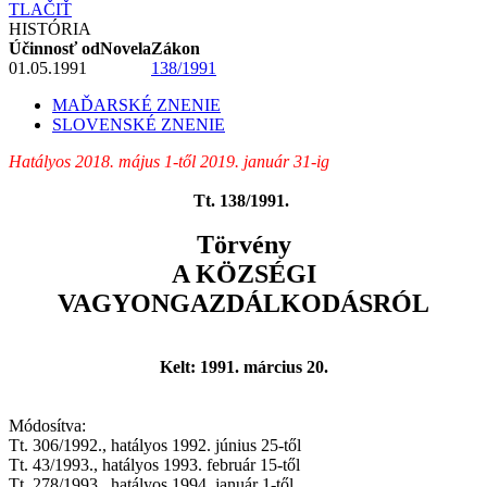
TLAČIŤ
HISTÓRIA
Účinnosť od
Novela
Zákon
01.05.1991
138/1991
MAĎARSKÉ ZNENIE
SLOVENSKÉ ZNENIE
Hatályos 2018. május 1-től 2019. január 31-ig
Tt. 138/1991.
Törvény
A KÖZSÉGI
VAGYONGAZDÁLKODÁSRÓL
Kelt: 1991. március 20.
Módosítva:
Tt. 306/1992., hatályos 1992. június 25-től
Tt. 43/1993., hatályos 1993. február 15-től
Tt. 278/1993., hatályos 1994. január 1-től