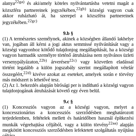
22ga)
alanya
és aki/amely köteles nyilvántartásba vetetni magát a
22gb)
közszféra partnereinek jegyzékében,
községi vagyon csak
akkor ruházható át, ha szerepel a közszféra partnereinek
22gc)
jegyzékében.
9.b §
(1) A természetes személynek, akinek a községben állandó lakhelye
van, jogában áll kérni a jogi aktus semmissé nyilvánítását vagy a
községi vagyonhoz kötődő tulajdonjog megállapítását, ha a községi
vagyon harmadik személyre történő átruházása nem nyilvános üzleti
22b)
22c)
versenypályázaton,
árverésen
vagy közvetlen eladással
történt legalább a külön jogszabály szerint megállapított vételár
22d)
összegéért,
kivéve azokat az eseteket, amelyek során e törvény
más módszert is lehetővé tesz.
(2) Az 1. bekezdés alapján bírósági per is indítható a községi vagyon
tulajdonjogának átruházását követő egy éven belül.
9.c §
(1) Koncessziós vagyon az a községi vagyon, melyet a
koncesszionárius a koncessziós szerződésben meghatározott
terjedelemben, feltételek mellett és határidőben használ építkezési
22aa)
munkák végrehajtása céljából, vagy a külön törvény
alapján
megkötött koncessziós szerződésben lefektetett szolgáltatás nyújtása
céljára.