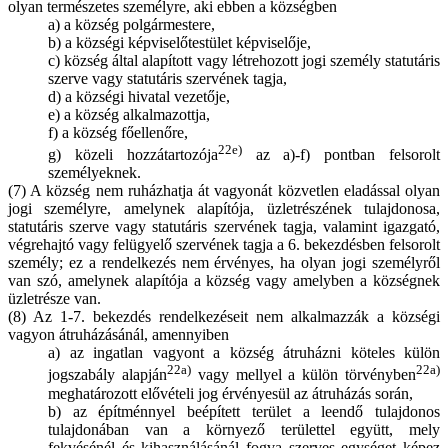
olyan természetes személyre, aki ebben a községben
a) a község polgármestere,
b) a községi képviselőtestület képviselője,
c) község által alapított vagy létrehozott jogi személy statutáris
szerve vagy statutáris szervének tagja,
d) a községi hivatal vezetője,
e) a község alkalmazottja,
f) a község főellenőre,
22e)
g) közeli hozzátartozója
az a)-f) pontban felsorolt
személyeknek.
(7) A község nem ruházhatja át vagyonát közvetlen eladással olyan
jogi személyre, amelynek alapítója, üzletrészének tulajdonosa,
statutáris szerve vagy statutáris szervének tagja, valamint igazgató,
végrehajtó vagy felügyelő szervének tagja a 6. bekezdésben felsorolt
személy; ez a rendelkezés nem érvényes, ha olyan jogi személyről
van szó, amelynek alapítója a község vagy amelyben a községnek
üzletrésze van.
(8) Az 1-7. bekezdés rendelkezéseit nem alkalmazzák a községi
vagyon átruházásánál, amennyiben
a) az ingatlan vagyont a község átruházni köteles külön
22a)
22a)
jogszabály alapján
vagy mellyel a külön törvényben
meghatározott elővételi jog érvényesül az átruházás során,
b) az építménnyel beépített terület a leendő tulajdonos
tulajdonában van a környező területtel együtt, mely
fekvésénél és kihasználásánál fogva szerves egységet képez