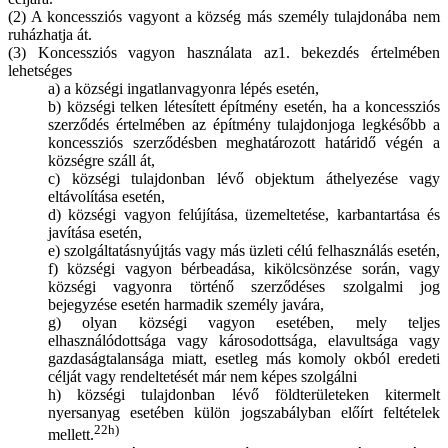
(2) A koncessziós vagyont a község más személy tulajdonába nem
ruházhatja át.
(3) Koncessziós vagyon használata az1. bekezdés értelmében
lehetséges
a) a községi ingatlanvagyonra lépés esetén,
b) községi telken létesített építmény esetén, ha a koncessziós
szerződés értelmében az építmény tulajdonjoga legkésőbb a
koncessziós szerződésben meghatározott határidő végén a
községre száll át,
c) községi tulajdonban lévő objektum áthelyezése vagy
eltávolítása esetén,
d) községi vagyon felújítása, üzemeltetése, karbantartása és
javítása esetén,
e) szolgáltatásnyújtás vagy más üzleti célú felhasználás esetén,
f) községi vagyon bérbeadása, kikölcsönzése során, vagy
községi vagyonra történő szerződéses szolgalmi jog
bejegyzése esetén harmadik személy javára,
g) olyan községi vagyon esetében, mely teljes
elhasználódottsága vagy károsodottsága, elavultsága vagy
gazdaságtalansága miatt, esetleg más komoly okból eredeti
célját vagy rendeltetését már nem képes szolgálni
h) községi tulajdonban lévő földterületeken kitermelt
nyersanyag esetében külön jogszabályban előírt feltételek
22h)
mellett.