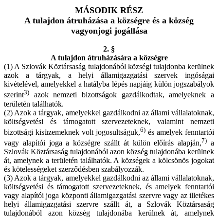
MÁSODIK RÉSZ
A tulajdon átruházása a községre és a község
vagyonjogi jogállása
2. §
A tulajdon átruházására a községre
(1) A Szlovák Köztársaság tulajdonából községi tulajdonba kerülnek
azok a tárgyak, a helyi államigazgatási szervek ingóságai
kivételével, amelyekkel a hatályba lépés napjáig külön jogszabályok
3)
szerint
azok nemzeti bizottságok gazdálkodtak, amelyeknek a
területén találhatók.
(2) Azok a tárgyak, amelyekkel gazdálkodni az állami vállalatoknak,
költségvetési és támogatott szervezeteknek, valamint nemzeti
6)
bizottsági kisüzemeknek volt jogosultságuk,
és amelyek fenntartói
7)
vagy alapítói joga a községre szállt át külön előírás alapján,
a
Szlovák Köztársaság tulajdonából azon község tulajdonába kerülnek
át, amelynek a területén találhatók. A községek a kölcsönös jogokat
és kötelességeket szerződésben szabályozzák.
(3) Azok a tárgyak, amelyekkel gazdálkodni az állami vállalatoknak,
költségvetési és támogatott szervezeteknek, és amelyek fenntartói
vagy alapítói joga központi államigazgatási szervre vagy az illetékes
helyi államigazgatási szervre szállt át, a Szlovák Köztársaság
tulajdonából azon község tulajdonába kerülnek át, amelynek