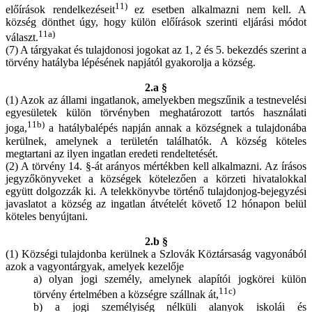
11)
előírások rendelkezéseit
ez esetben alkalmazni nem kell. A
község dönthet úgy, hogy külön előírások szerinti eljárási módot
11a)
választ.
(7) A tárgyakat és tulajdonosi jogokat az 1, 2 és 5. bekezdés szerint a
törvény hatályba lépésének napjától gyakorolja a község.
2.a §
(1) Azok az állami ingatlanok, amelyekben megszűnik a testnevelési
egyesületek külön törvényben meghatározott tartós használati
11b)
joga,
a hatálybalépés napján annak a községnek a tulajdonába
kerülnek, amelynek a területén találhatók. A község köteles
megtartani az ilyen ingatlan eredeti rendeltetését.
(2) A törvény 14. §-át arányos mértékben kell alkalmazni. Az írásos
jegyzőkönyveket a községek kötelezően a körzeti hivatalokkal
együtt dolgozzák ki. A telekkönyvbe történő tulajdonjog-bejegyzési
javaslatot a község az ingatlan átvételét követő 12 hónapon belül
köteles benyújtani.
2.b §
(1) Községi tulajdonba kerülnek a Szlovák Köztársaság vagyonából
azok a vagyontárgyak, amelyek kezelője
a) olyan jogi személy, amelynek alapítói jogkörei külön
11c)
törvény értelmében a községre szállnak át,
b) a jogi személyiség nélküli alanyok iskolái és