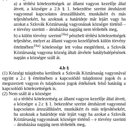
a) a térítési kötelezettségek az állami vagyon kezelője által
átvett, a községre a 2.b § 1. bekezdése szerint átruházott
vagyonnal kapcsolatos áruszállításért, munkákért és más
teljesítésekért, ha azoknak a határideje már lejárt vagy ha
azokat a Szlovák Köztársaság vagyonának községre történő –
e törvény szerinti – átruházása napjáig nem térítették meg,
16a)
b) a külön törvény szerinti
pénzbeli térítési kötelezettségek
teljesítése, melyet az állami vagyon kezelőjének külön törvény
16a)
értelmében
kötelessége lett volna megtéríteni, a Szlovák
Köztársaság vagyona község általi átvétele hatálybalépésének
napján a községre száll át.
4.b §
(1) Községi tulajdonba kerülnek a Szlovák Köztársaság vagyonával
együtt a 2.c § értelmében a kapcsolódó tulajdonosi jogok és a
megszerzett vagyon és tulajdonosi jogok értékének felső határáig a
kapcsolódó kötelezettségek is.
(2) Nem száll át a községre
a) a térítési kötelezettség az állami vagyon kezelője által átvett,
a községre a 2.c § 1. bekezdése szerint átruházott vagyonnal
kapcsolatos áruszállításért, munkákért és más teljesítésekért,
ha azoknak a határideje már lejárt vagy ha azokat a Szlovák
Köztársaság vagyonának községre történő – e törvény szerinti
– átruházása napjáig nem térítették meg,