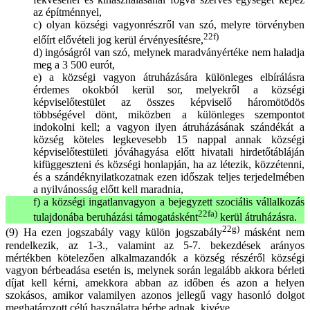
az építménnyel,
c) olyan községi vagyonrészről van szó, melyre törvényben
22f)
előírt elővételi jog kerül érvényesítésre,
d) ingóságról van szó, melynek maradványértéke nem haladja
meg a 3 500 eurót,
e) a községi vagyon átruházására különleges elbírálásra
érdemes okokból kerül sor, melyekről a községi
képviselőtestület az összes képviselő háromötödös
többségével dönt, miközben a különleges szempontot
indokolni kell; a vagyon ilyen átruházásának szándékát a
község köteles legkevesebb 15 nappal annak községi
képviselőtestületi jóváhagyása előtt hivatali hirdetőtábláján
kifüggeszteni és községi honlapján, ha az létezik, közzétenni,
és a szándéknyilatkozatnak ezen időszak teljes terjedelmében
a nyilvánosság előtt kell maradnia,
f) a községi ingatlanvagyon a bejegyzett szociális vállalkozás
22fa)
tulajdonába beruházási támogatásként
kerül átruházásra.
22g)
(9) Ha ezen jogszabály vagy külön jogszabály
másként nem
rendelkezik, az 1-3., valamint az 5-7. bekezdések arányos
mértékben kötelezően alkalmazandók a község részéről községi
vagyon bérbeadása esetén is, melynek során legalább akkora bérleti
díjat kell kérni, amekkora abban az időben és azon a helyen
szokásos, amikor valamilyen azonos jellegű vagy hasonló dolgot
meghatározott célú használatra bérbe adnak, kivéve