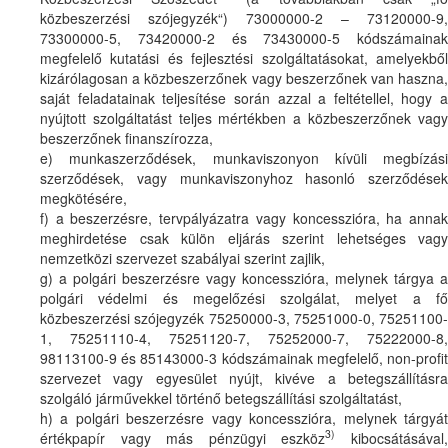
közbeszerzési szójegyzék“) 73000000-2 – 73120000-9,
73300000-5, 73420000-2 és 73430000-5 kódszámainak
megfelelő kutatási és fejlesztési szolgáltatásokat, amelyekből
kizárólagosan a közbeszerzőnek vagy beszerzőnek van haszna,
saját feladatainak teljesítése során azzal a feltétellel, hogy a
nyújtott szolgáltatást teljes mértékben a közbeszerzőnek vagy
beszerzőnek finanszírozza,
e) munkaszerződések, munkaviszonyon kívüli megbízási
szerződések, vagy munkaviszonyhoz hasonló szerződések
megkötésére,
f) a beszerzésre, tervpályázatra vagy koncesszióra, ha annak
meghirdetése csak külön eljárás szerint lehetséges vagy
nemzetközi szervezet szabályai szerint zajlik,
g) a polgári beszerzésre vagy koncesszióra, melynek tárgya a
polgári védelmi és megelőzési szolgálat, melyet a fő
közbeszerzési szójegyzék 75250000-3, 75251000-0, 75251100-
1, 75251110-4, 75251120-7, 75252000-7, 75222000-8,
98113100-9 és 85143000-3 kódszámainak megfelelő, non-profit
szervezet vagy egyesület nyújt, kivéve a betegszállításra
szolgáló járművekkel történő betegszállítási szolgáltatást,
h) a polgári beszerzésre vagy koncesszióra, melynek tárgyát
3)
értékpapír vagy más pénzügyi eszköz
kibocsátásával