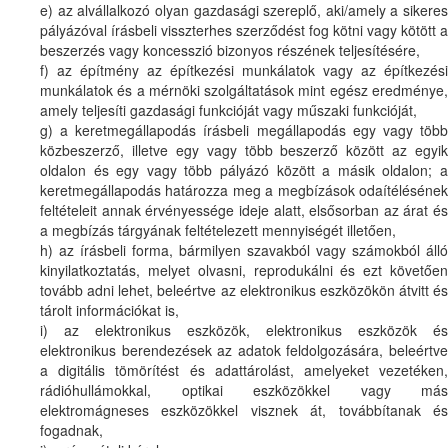
e) az alvállalkozó olyan gazdasági szereplő, aki/amely a sikeres
pályázóval írásbeli visszterhes szerződést fog kötni vagy kötött a
beszerzés vagy koncesszió bizonyos részének teljesítésére,
f) az építmény az építkezési munkálatok vagy az építkezési
munkálatok és a mérnöki szolgáltatások mint egész eredménye,
amely teljesíti gazdasági funkcióját vagy műszaki funkcióját,
g) a keretmegállapodás írásbeli megállapodás egy vagy több
közbeszerző, illetve egy vagy több beszerző között az egyik
oldalon és egy vagy több pályázó között a másik oldalon; a
keretmegállapodás határozza meg a megbízások odaítélésének
feltételeit annak érvényessége ideje alatt, elsősorban az árat és
a megbízás tárgyának feltételezett mennyiségét illetően,
h) az írásbeli forma, bármilyen szavakból vagy számokból álló
kinyilatkoztatás, melyet olvasni, reprodukálni és ezt követően
tovább adni lehet, beleértve az elektronikus eszközökön átvitt és
tárolt információkat is,
i) az elektronikus eszközök, elektronikus eszközök és
elektronikus berendezések az adatok feldolgozására, beleértve
a digitális tömörítést és adattárolást, amelyeket vezetéken,
rádióhullámokkal, optikai eszközökkel vagy más
elektromágneses eszközökkel visznek át, továbbítanak és
fogadnak,