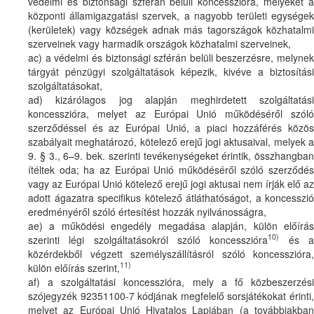
védelmi és biztonsági szférán belüli koncesszióra, melyeket a
központi államigazgatási szervek, a nagyobb területi egységek
(kerületek) vagy községek adnak más tagországok közhatalmi
szerveinek vagy harmadik országok közhatalmi szerveinek,
ac) a védelmi és biztonsági szférán belüli beszerzésre, melynek
tárgyát pénzügyi szolgáltatások képezik, kivéve a biztosítási
szolgáltatásokat,
ad) kizárólagos jog alapján meghirdetett szolgáltatási
koncesszióra, melyet az Európai Unió működéséről szóló
szerződéssel és az Európai Unió, a piaci hozzáférés közös
szabályait meghatározó, kötelező erejű jogi aktusaival, melyek a
9. § 3., 6–9. bek. szerinti tevékenységeket érintik, összhangban
ítéltek oda; ha az Európai Unió működéséről szóló szerződés
vagy az Európai Unió kötelező erejű jogi aktusai nem írják elő az
adott ágazatra specifikus kötelező átláthatóságot, a koncesszió
eredményéről szóló értesítést hozzák nyilvánosságra,
ae) a működési engedély megadása alapján, külön előírás
10)
szerinti légi szolgáltatásokról szóló koncesszióra
és 
közérdekből végzett személyszállításról szóló koncesszióra,
11)
külön előírás szerint,
af) a szolgáltatási koncesszióra, mely a fő közbeszerzési
szójegyzék 92351100-7 kódjának megfelelő sorsjátékokat érinti,
melyet az Európai Unió Hivatalos Lapjában (a továbbiakban