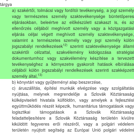
tárgya
a) szakértői, tolmácsi vagy fordítói tevékenység, a jogi személy
vagy természetes személy szaktevékenysége büntetőperes
eljárásokban, beleértve az előkészületi szakaszt is, és az
ellenőrzés céljából meghívott személy vagy a közigazgatási
eljárás céljai végett meghívott személy szaktevékenysége,
valamint a természetes személy vagy jogi személy külön
12)
jogszabályi rendelkezések
szerinti szaktevékenysége állami
szakértői célzattal, szakvélemény kidolgozása stratégiai
dokumentumhoz vagy szakvélemény készítése a tervezett
tevékenységhez a környezetre gyakorolt hatások elbírálása
céljából külön jogszabályi rendelkezések szerinti szakképzett
13)
személy által,
b) könyvtári vagy gyűjteményi alap beszerzése,
c) áruszállítás, építési munkák elvégzése vagy szolgáltatás
nyújtása, melynek megrendelője a Szlovák Köztársaság
külképviseleti hivatala külföldön, vagy amelyek a fejlesztési
együttműködés részét képezik, humanitárius támogatások vagy
logisztikai támogatások a Szlovák Köztársaság
feladatteljesítésre a Szlovák Köztársaság területén kívülre
kiküldött fegyveres erői részéről, vagy a polgári védelem
területén nyújtott segítség az Európai Unió polgári védelmi