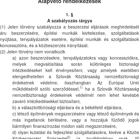
Alapvető rendelkezések
1. §
A szabályozás tárgya
(1) Jelen törvény szabályozza a beszerzési eljárások meghirdetését
áru beszerzésére, építési munkák kivitelezése, szolgáltatások
nyújtása, tervpályázatok esetére, építési munkák és szolgáltatások
koncesszióira, és a közbeszerzés irányítását.
(2) Jelen törvény nem vonatkozik
a) azon beszerzésekre, tervpályázatokra vagy koncessziókra,
melyek megvalósítása során különleges biztonsági
intézkedéseket kell érvényesíteni, vagy amelyek esetében
elengedhetetlen a Szlovák Köztársaság nemzetbiztonsági
érdekeinek védelme, összhangban Az Európai Unió
1)
működéséről szóló szerződéssel,
ha a Szlovák Köztársasá
nemzetbiztonsági érdekeinek védelmét nem lehet kevésbé
zavaró intézkedésekkel biztosítani,
b) a választottbírósági eljárásra és a békéltető eljárásra,
c) létező építmények megszerzésére vagy létező építmények és
más ingatlanok bérlésére, vagy a hozzájuk fűződő jogok
bármilyen finanszírozási módon való megszerzésére,
d) olyan kutatási és fejlesztési szolgáltatásokra, kivéve a Közös
2)
Közbeszerzési Szószedet
(a továbbiakban csak „f