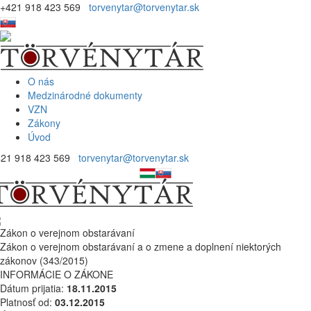
+421 918 423 569
torvenytar@torvenytar.sk
O nás
Medzinárodné dokumenty
VZN
Zákony
Úvod
421 918 423 569
torvenytar@torvenytar.sk
Zákon o verejnom obstarávaní
Zákon o verejnom obstarávaní a o zmene a doplnení niektorých
zákonov (343/2015)
INFORMÁCIE O ZÁKONE
Dátum prijatia:
18.11.2015
Platnosť od:
03.12.2015