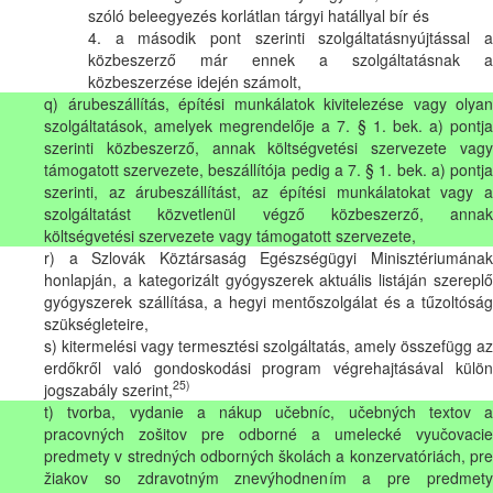
szóló beleegyezés korlátlan tárgyi hatállyal bír és
4. a második pont szerinti szolgáltatásnyújtással a
közbeszerző már ennek a szolgáltatásnak a
közbeszerzése idején számolt,
q) árubeszállítás, építési munkálatok kivitelezése vagy olyan
szolgáltatások, amelyek megrendelője a 7. § 1. bek. a) pontja
szerinti közbeszerző, annak költségvetési szervezete vagy
támogatott szervezete, beszállítója pedig a 7. § 1. bek. a) pontja
szerinti, az árubeszállítást, az építési munkálatokat vagy a
szolgáltatást közvetlenül végző közbeszerző, annak
költségvetési szervezete vagy támogatott szervezete,
r) a Szlovák Köztársaság Egészségügyi Minisztériumának
honlapján, a kategorizált gyógyszerek aktuális listáján szereplő
gyógyszerek szállítása, a hegyi mentőszolgálat és a tűzoltóság
szükségleteire,
s) kitermelési vagy termesztési szolgáltatás, amely összefügg az
erdőkről való gondoskodási program végrehajtásával külön
25)
jogszabály szerint,
t) tvorba, vydanie a nákup učebníc, učebných textov a
pracovných zošitov pre odborné a umelecké vyučovacie
predmety v stredných odborných školách a konzervatóriách, pre
žiakov so zdravotným znevýhodnením a pre predmety