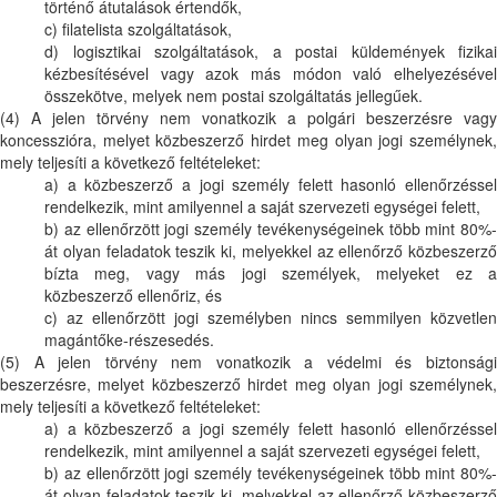
történő átutalások értendők,
c) filatelista szolgáltatások,
d) logisztikai szolgáltatások, a postai küldemények fizikai
kézbesítésével vagy azok más módon való elhelyezésével
összekötve, melyek nem postai szolgáltatás jellegűek.
(4) A jelen törvény nem vonatkozik a polgári beszerzésre vagy
koncesszióra, melyet közbeszerző hirdet meg olyan jogi személynek,
mely teljesíti a következő feltételeket:
a) a közbeszerző a jogi személy felett hasonló ellenőrzéssel
rendelkezik, mint amilyennel a saját szervezeti egységei felett,
b) az ellenőrzött jogi személy tevékenységeinek több mint 80%-
át olyan feladatok teszik ki, melyekkel az ellenőrző közbeszerző
bízta meg, vagy más jogi személyek, melyeket ez a
közbeszerző ellenőriz, és
c) az ellenőrzött jogi személyben nincs semmilyen közvetlen
magántőke-részesedés.
(5) A jelen törvény nem vonatkozik a védelmi és biztonsági
beszerzésre, melyet közbeszerző hirdet meg olyan jogi személynek,
mely teljesíti a következő feltételeket:
a) a közbeszerző a jogi személy felett hasonló ellenőrzéssel
rendelkezik, mint amilyennel a saját szervezeti egységei felett,
b) az ellenőrzött jogi személy tevékenységeinek több mint 80%-
át olyan feladatok teszik ki, melyekkel az ellenőrző közbeszerző