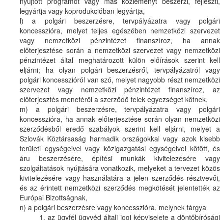
nyújtott programot vagy más közleményt beszerzi, fejleszti,
legyártja vagy koprodukcióban legyártja,
l) a polgári beszerzésre, tervpályázatra vagy polgári
koncesszióra, melyet teljes egészében nemzetközi szervezet
vagy nemzetközi pénzintézet finanszíroz, ha annak
előterjesztése során a nemzetközi szervezet vagy nemzetközi
pénzintézet által meghatározott külön előírások szerint kell
eljárni; ha olyan polgári beszerzésről, tervpályázatról vagy
polgári koncesszióról van szó, melyet nagyobb részt nemzetközi
szervezet vagy nemzetközi pénzintézet finanszíroz, az
előterjesztés menetéről a szerződő felek egyezséget kötnek,
m) a polgári beszerzésre, tervpályázatra vagy polgári
koncesszióra, ha annak előterjesztése során olyan nemzetközi
szerződésből eredő szabályok szerint kell eljárni, melyet a
Szlovák Köztársaság harmadik országokkal vagy azok kisebb
területi egységeivel vagy közigazgatási egységeivel kötött, és
áru beszerzésére, építési munkák kivitelezésére vagy
szolgáltatások nyújtására vonatkozik, melyeket a tervezet közös
kivitelezésére vagy használatára a jelen szerződés résztvevői,
és az érintett nemzetközi szerződés megkötését jelentették az
Európai Bizottságnak,
n) a polgári beszerzésre vagy koncesszióra, melynek tárgya
1. az ügyfél ügyvéd általi jogi képviselete a döntőbírósági