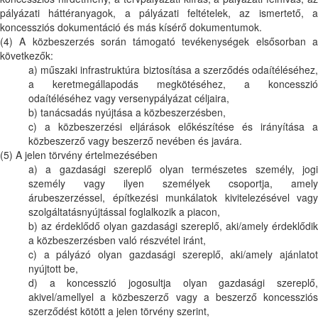
pályázati háttéranyagok, a pályázati feltételek, az ismertető, a
koncessziós dokumentáció és más kísérő dokumentumok.
(4) A közbeszerzés során támogató tevékenységek elsősorban a
következők:
a) műszaki infrastruktúra biztosítása a szerződés odaítéléséhez,
a keretmegállapodás megkötéséhez, a koncesszió
odaítéléséhez vagy versenypályázat céljaira,
b) tanácsadás nyújtása a közbeszerzésben,
c) a közbeszerzési eljárások előkészítése és irányítása a
közbeszerző vagy beszerző nevében és javára.
(5) A jelen törvény értelmezésében
a) a gazdasági szereplő olyan természetes személy, jogi
személy vagy ilyen személyek csoportja, amely
árubeszerzéssel, építkezési munkálatok kivitelezésével vagy
szolgáltatásnyújtással foglalkozik a piacon,
b) az érdeklődő olyan gazdasági szereplő, aki/amely érdeklődik
a közbeszerzésben való részvétel iránt,
c) a pályázó olyan gazdasági szereplő, aki/amely ajánlatot
nyújtott be,
d) a koncesszió jogosultja olyan gazdasági szereplő,
akivel/amellyel a közbeszerző vagy a beszerző koncessziós
szerződést kötött a jelen törvény szerint,