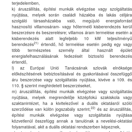
terjedelemben,
k) áruszállítás, építési munkák elvégzése vagy szolgáltatás
nyújtása, melyek során családi házakba és lakás céljára
szolgáló társasházakba való, megújuló energiaforrást
hasznosító villamosáram- vagy hőtermelő kisberendezés kerül
beszerzésre és beszerelésre; villamos áram termelése esetén a
kisberendezés alatt legfeljebb 10 kW teljesítményű
21)
berendezés
értendő, hő termelése esetén pedig egy vagy
több természetes személy által használt épület
energiafelhasználásának fedezését biztosító berendezés
értendő,
l) az Európai Unió Tanácsának szlovák elnöksége
előkészítésének bebiztosításával és gyakorlásával összefüggő
áru beszerzése vagy szolgáltatás nyújtása, kivéve a 109. és
110. § szerint meghirdetett beszerzéseket,
m) áruszállítás, építési munkák elvégzése vagy szolgáltatás
nyújtása, melyek megrendelője középfokú szakiskola vagy
szaktanintézet, ha a kivitelezővel a duális oktatásról szóló
22)
szerződése van külön jogszabály szerint,
és az áruszállítás
építési munkák elvégzése vagy szolgáltatás nyújtása
közvetlenül összefügg annak a tanulónak a nevelési-oktatási
folyamatával, akit a duális oktatási rendszerben képeznek,