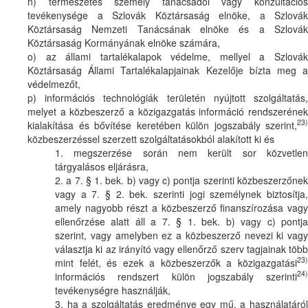
n) természetes személy tanácsadói vagy konzultációs
tevékenysége a Szlovák Köztársaság elnöke, a Szlovák
Köztársaság Nemzeti Tanácsának elnöke és a Szlovák
Köztársaság Kormányának elnöke számára,
o) az állami tartalékalapok védelme, mellyel a Szlovák
Köztársaság Állami Tartalékalapjainak Kezelője bízta meg a
védelmezőt,
p) információs technológiák területén nyújtott szolgáltatás,
melyet a közbeszerző a közigazgatás információ rendszerének
23)
kialakítása és bővítése keretében külön jogszabály szerint,
közbeszerzéssel szerzett szolgáltatásokból alakított ki és
1. megszerzése során nem került sor közvetlen
tárgyalásos eljárásra,
2. a 7. § 1. bek. b) vagy c) pontja szerinti közbeszerzőnek
vagy a 7. § 2. bek. szerinti jogi személynek biztosítja,
amely nagyobb részt a közbeszerző finanszírozása vagy
ellenőrzése alatt áll a 7. § 1. bek. b) vagy c) pontja
szerint, vagy amelyben ez a közbeszerző nevezi ki vagy
választja ki az irányító vagy ellenőrző szerv tagjainak több
23)
mint felét, és ezek a közbeszerzők a közigazgatási
24)
információs rendszert külön jogszabály szerinti
tevékenységre használják,
3. ha a szolgáltatás eredménye egy mű, a használatáról