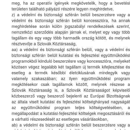
meg, ha az operatív igények megkövetelik, hogy a bevetési
területen található pályázó részére legyen meghirdetve,
z) a védelmi és biztonsági szférán belüli beszerzésre vagy a
védelmi és biztonsági szférán belüli koncesszióra, ha annak
meghirdetése során külön jogszabályi rendelkezések szerint,
nemzetközi szerződés alapján járnak el, melyet egy vagy több
tagállam és egy vagy több harmadik ország kötött, és melynek
résztvevője a Szlovák Köztársaság,
aa) a védelmi és biztonsági szférán belüli, vagy a védelmi és
biztonsági szférán belüli kutatási és fejlesztési együttműködési
programokból kiinduló beszerzésre vagy koncesszióra, melyeket
közösen végez legalább két tagállam új termék kifejlesztése és
esetleg a termék későbbi életciklusának mindegyik vagy
valamely szakaszában; az ilyen együttműködési program
megkötésekor csak tagállamok között, melynek részese a
Szlovák Köztársaság is, a Szlovák Köztársaságot képviselő
közbeszerző vagy beszerző bejelenti az Európai Bizottságnak
az általa viselt kutatási és fejlesztési költséghányad nagyságát
az együttműködési program teljes költségvetésében, a
megállapodást a kutatási-fejlesztési költségek megosztásáról és
a várható részesedését az esetleges vásárlásokban,
ab) a védelmi és biztonsági szférán belüli beszerzésre vagy a