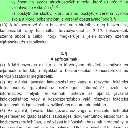
vyučované v jazyku národnostných menšín, ktoré sú určené na
25a)
vzdelávanie v školách,
u) poskytnutie služby, ktorú priamo poskytuje verejná vysoká
škola a ktorej odberateľom je verejný obstarávateľ podľa § 7.
(13) A közbeszerző és a beszerző nem hirdethet meg beszerzést,
koncessziót vagy használhat tervpályázatot a 2–12. bekezdések
szerint abból a célból, hogy megkerülje a jelen törvény szerinti
eljárásokat és szabályokat.
2. §
Alapfogalmak
(1) A közbeszerzés alatt a jelen törvényben rögzített szabályok és
eljárások értendők, melyekkel a beszerzéseket, koncessziókat és
tervpályázatokat meghirdetik.
(2) Az ajánlat, javaslat kidolgozásához vagy a részvétel feltételei
teljesítésének igazolásához szükséges információk azok az
információk, melyek fel vannak tüntetve az ajánlat, javaslat
kidolgozásához vagy a közbeszerzésben való részvétel feltételei
teljesítésének igazolásához szükséges dokumentumokban.
(3) Az ajánlat, javaslat kidolgozásához vagy a részvétel feltételei
teljesítésének igazolásához szükséges dokumentumok elsősorban a
közbeszerzési felhívás, a pályázati felhívásként használt hirdetmény, a
koncessziós hirdetmény, a tervpályázati kiírás, a pályázati felhívás, az