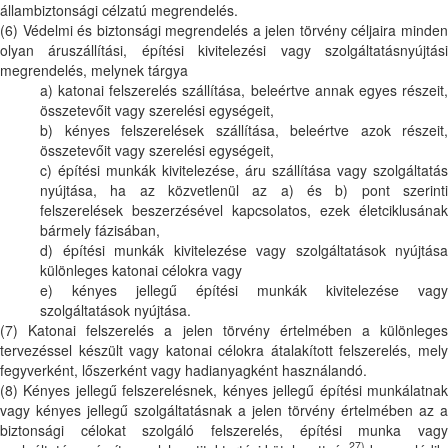
állambiztonsági célzatú megrendelés.
(6) Védelmi és biztonsági megrendelés a jelen törvény céljaira minden
olyan áruszállítási, építési kivitelezési vagy szolgáltatásnyújtási
megrendelés, melynek tárgya
a) katonai felszerelés szállítása, beleértve annak egyes részeit,
összetevőit vagy szerelési egységeit,
b) kényes felszerelések szállítása, beleértve azok részeit,
összetevőit vagy szerelési egységeit,
c) építési munkák kivitelezése, áru szállítása vagy szolgáltatás
nyújtása, ha az közvetlenül az a) és b) pont szerinti
felszerelések beszerzésével kapcsolatos, ezek életciklusának
bármely fázisában,
d) építési munkák kivitelezése vagy szolgáltatások nyújtása
különleges katonai célokra vagy
e) kényes jellegű építési munkák kivitelezése vagy
szolgáltatások nyújtása.
(7) Katonai felszerelés a jelen törvény értelmében a különleges
tervezéssel készült vagy katonai célokra átalakított felszerelés, mely
fegyverként, lőszerként vagy hadianyagként használandó.
(8) Kényes jellegű felszerelésnek, kényes jellegű építési munkálatnak
vagy kényes jellegű szolgáltatásnak a jelen törvény értelmében az a
biztonsági célokat szolgáló felszerelés, építési munka vagy
27)