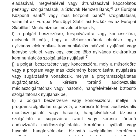
eladásával, megvételével vagy átruházásával kapcsolatos
4)
pénzügyi szolgáltatások, a Szlovák Nemzeti Bank,
az Európa
5)
5)
Központi Bank
vagy más központi bank
szolgáltatásai
valamint az Európai Pénzügyi Stabilitási Eszköz és az Európai
Stabilitási Mechanizmus műveletei képezik,
i) a polgári beszerzésre, tervpályázatra vagy koncesszióra,
melynek fő célja, hogy a közbeszerzőnek lehetővé tegye
nyilvános elektronikus kommunikációs hálózat nyújtását vagy
igénybe vételét, vagy egy, esetleg több nyilvános elektronikus
6)
kommunikációs szolgáltatás nyújtását,
j) a polgári beszerzésre vagy koncesszióra, mely a műsoridőre
vagy a program vagy más közlemény besorolására, nyújtására
vagy sugárzására vonatkozik, melyet a programszolgáltatás
sugárzójának, a kérésre történő audiovizuális
médiaszolgáltatónak vagy hasonló, hangfelvételeket biztosító
szolgáltatónak nyújtanak be,
k) a polgári beszerzésre vagy koncesszióra, mellyel a
programszolgáltatás sugárzója, a kérésre történő audiovizuális
médiaszolgáltató vagy hasonló, hangfelvételeket biztosító
szolgáltató a sugárzásra szánt vagy kérésre történő
audiovizuális médiaszolgáltatatás keretében nyújtott vagy
hasonló, hangfelvételeket biztosító szolgáltatás keretében