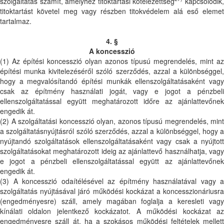
szolgáltatás számít, amelyhez titoktartási kötelezettség
kapcsolódik
titoktartást követel meg vagy részben titokvédelem alá eső elemet
tartalmaz.
4. §
A koncesszió
(1) Az építési koncesszió olyan azonos típusú megrendelés, mint az
építési munka kivitelezéséről szóló szerződés, azzal a különbséggel,
hogy a megvalósítandó építési munkák ellenszolgáltatásaként vagy
csak az építmény használati jogát, vagy e jogot a pénzbeli
ellenszolgáltatással együtt meghatározott időre az ajánlattevőnek
engedik át.
(2) A szolgáltatási koncesszió olyan, azonos típusú megrendelés, mint
a szolgáltatásnyújtásról szóló szerződés, azzal a különbséggel, hogy a
nyújtandó szolgáltatások ellenszolgáltatásaként vagy csak a nyújtott
szolgáltatásokat meghatározott ideig az ajánlattevő használhatja, vagy
e jogot a pénzbeli ellenszolgáltatással együtt az ajánlattevőnek
engedik át.
(3) A koncesszió odaítélésével az építmény használatával vagy a
szolgáltatás nyújtásával járó működési kockázat a koncesszionáriusra
(engedményesre) száll, amely magában foglalja a keresleti vagy
kínálati oldalon jelentkező kockázatot. A működési kockázat az
engedményesre száll át, ha a szokásos működési feltételek mellett