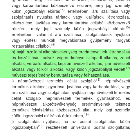
vagy karbantartása közbeszerző részére, mely jogi személy
15)
külön jogszabályi előírás
értelmében, áru szállítása vag
szolgáltatás nyújtása tárlatok vagy kiállítások létrehozása,
elkészítése, javítása vagy karbantartása céljából közbeszerző
15)
részére, mely jogi személy külön jogszabályi előírás
értelmében, valamint áru szállítása, szolgáltatások nyújtása
vagy építési munkák megvalósítása gyűjteményi tárgyak
16)
restaurálása céljából,
h) saját szellemi alkotótevékenység eredményeinek létrehozása
és leszállítása, melyek végeredménye színpadi alkotás, zenei
alkotás, verbális alkotás, képzőművészeti alkotás, iparművészeti
17)
alkotás vagy folklór alkotás, vagy külön jogszabállyal védett
művészi teljesítmény bemutatása vagy felhasználása,
18)
i) népművészeti termelés célját szolgáló
népművészet
termékek alkotása, gyártása, javítása vagy karbantartása, vagy
áru szállítása vagy szolgáltatás nyújtása népművészeti termelés
célját szolgáló népművészeti termékek gyártásához, és
népművészeti alkotótevékenység eredményeinek tekintett
termékek felvásárlása közbeszerző által, mely jogi személy
19)
külön jogszabályi előírások értelmében,
j) szolgáltatás nyújtása, ha az postai szolgáltatás külön
20)
jogszabályban
részletezett univerzális postai szolgáltatás