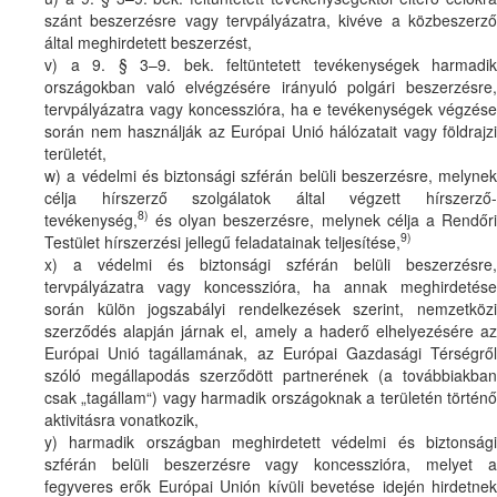
szánt beszerzésre vagy tervpályázatra, kivéve a közbeszerző
által meghirdetett beszerzést,
v) a 9. § 3–9. bek. feltüntetett tevékenységek harmadik
országokban való elvégzésére irányuló polgári beszerzésre,
tervpályázatra vagy koncesszióra, ha e tevékenységek végzése
során nem használják az Európai Unió hálózatait vagy földrajzi
területét,
w) a védelmi és biztonsági szférán belüli beszerzésre, melynek
célja hírszerző szolgálatok által végzett hírszerző-
8)
tevékenység,
és olyan beszerzésre, melynek célja a Rendőri
9)
Testület hírszerzési jellegű feladatainak teljesítése,
x) a védelmi és biztonsági szférán belüli beszerzésre,
tervpályázatra vagy koncesszióra, ha annak meghirdetése
során külön jogszabályi rendelkezések szerint, nemzetközi
szerződés alapján járnak el, amely a haderő elhelyezésére az
Európai Unió tagállamának, az Európai Gazdasági Térségről
szóló megállapodás szerződött partnerének (a továbbiakban
csak „tagállam“) vagy harmadik országoknak a területén történő
aktivitásra vonatkozik,
y) harmadik országban meghirdetett védelmi és biztonsági
szférán belüli beszerzésre vagy koncesszióra, melyet a
fegyveres erők Európai Unión kívüli bevetése idején hirdetnek