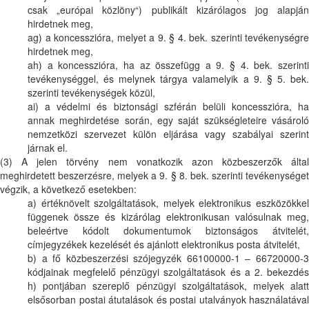
csak „európai közlöny“) publikált kizárólagos jog alapján
hirdetnek meg,
ag) a koncesszióra, melyet a 9. § 4. bek. szerinti tevékenységre
hirdetnek meg,
ah) a koncesszióra, ha az összefügg a 9. § 4. bek. szerinti
tevékenységgel, és melynek tárgya valamelyik a 9. § 5. bek.
szerinti tevékenységek közül,
ai) a védelmi és biztonsági szférán belüli koncesszióra, ha
annak meghirdetése során, egy saját szükségleteire vásároló
nemzetközi szervezet külön eljárása vagy szabályai szerint
járnak el.
(3) A jelen törvény nem vonatkozik azon közbeszerzők által
meghirdetett beszerzésre, melyek a 9. § 8. bek. szerinti tevékenységet
végzik, a következő esetekben:
a) értéknövelt szolgáltatások, melyek elektronikus eszközökkel
függenek össze és kizárólag elektronikusan valósulnak meg,
beleértve kódolt dokumentumok biztonságos átvitelét,
címjegyzékek kezelését és ajánlott elektronikus posta átvitelét,
b) a fő közbeszerzési szójegyzék 66100000-1 – 66720000-3
kódjainak megfelelő pénzügyi szolgáltatások és a 2. bekezdés
h) pontjában szereplő pénzügyi szolgáltatások, melyek alatt
elsősorban postai átutalások és postai utalványok használatával