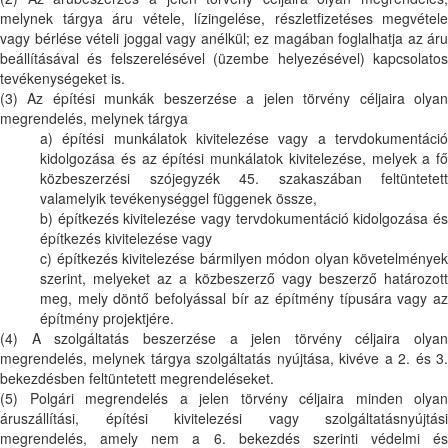
melynek tárgya áru vétele, lízingelése, részletfizetéses megvétele
vagy bérlése vételi joggal vagy anélkül; ez magában foglalhatja az áru
beállításával és felszerelésével (üzembe helyezésével) kapcsolatos
tevékenységeket is.
(3) Az építési munkák beszerzése a jelen törvény céljaira olyan
megrendelés, melynek tárgya
a) építési munkálatok kivitelezése vagy a tervdokumentáció
kidolgozása és az építési munkálatok kivitelezése, melyek a fő
közbeszerzési szójegyzék 45. szakaszában feltüntetett
valamelyik tevékenységgel függenek össze,
b) építkezés kivitelezése vagy tervdokumentáció kidolgozása és
építkezés kivitelezése vagy
c) építkezés kivitelezése bármilyen módon olyan követelmények
szerint, melyeket az a közbeszerző vagy beszerző határozott
meg, mely döntő befolyással bír az építmény típusára vagy az
építmény projektjére.
(4) A szolgáltatás beszerzése a jelen törvény céljaira olyan
megrendelés, melynek tárgya szolgáltatás nyújtása, kivéve a 2. és 3.
bekezdésben feltüntetett megrendeléseket.
(5) Polgári megrendelés a jelen törvény céljaira minden olyan
áruszállítási, építési kivitelezési vagy szolgáltatásnyújtási
megrendelés, amely nem a 6. bekezdés szerinti védelmi és