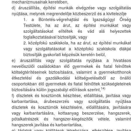
mechanizmusainak keretében,
d) áruszállítás, építési munkák elvégzése vagy szolgáltatás
nyújtása, melynek megrendelője közbeszerző és a kivitelezője
1. a Büntetés-végrehajtási és Igazságügyi Őrség
Testülete, ha az árut, az építési munkákat vagy
szolgáltatásokat elítéltek és vád alá helyezettek
foglalkoztatásával biztosítják, vagy
2. középfokú szakiskola, ha az árut, az építési munkákat
vagy szolgáltatásokat a középfokú szakiskola diákjai
biztosítják gyakorlati képzésük keretén belül,
e) áruszállítás vagy szolgáltatás nyújtása a hivatásos
nevelőszülői családokban élő gyermekek és fiatal felnőttek
költségtérítéseinek biztosítására, valamint a gyermekotthonok
étkeztetési és gazdálkodási költségvetéséből az önálló
csoportokban élő gyermekek és fiatal felnőttek szükségleteinek
14)
biztosítására külön jogszabályi előírások szerint,
f) díszletek és kosztümök készítése, előállítása, javítása vagy
karbantartása, árubeszerzés vagy szolgáltatás nyújtása
díszletek és kosztümök készítésére, előállítására, javítására
vagy karbantartására, kottaanyag beszerzése, hangszerek,
pótalkatrészek és hangszer-kiegészítők vétele, valamint
hangszerek javítása és karbantartása,
g) tárlatok vagy kiállítások létrehozása, elkészítése, javítása