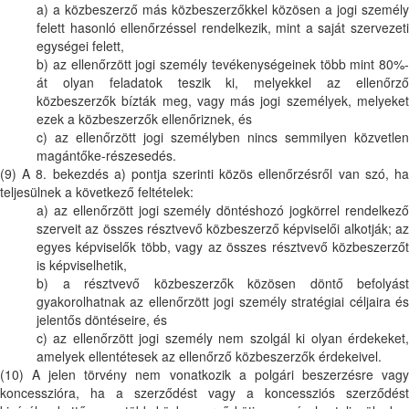
a) a közbeszerző más közbeszerzőkkel közösen a jogi személy
felett hasonló ellenőrzéssel rendelkezik, mint a saját szervezeti
egységei felett,
b) az ellenőrzött jogi személy tevékenységeinek több mint 80%-
át olyan feladatok teszik ki, melyekkel az ellenőrző
közbeszerzők bízták meg, vagy más jogi személyek, melyeket
ezek a közbeszerzők ellenőriznek, és
c) az ellenőrzött jogi személyben nincs semmilyen közvetlen
magántőke-részesedés.
(9) A 8. bekezdés a) pontja szerinti közös ellenőrzésről van szó, ha
teljesülnek a következő feltételek:
a) az ellenőrzött jogi személy döntéshozó jogkörrel rendelkező
szerveit az összes résztvevő közbeszerző képviselői alkotják; az
egyes képviselők több, vagy az összes résztvevő közbeszerzőt
is képviselhetik,
b) a résztvevő közbeszerzők közösen döntő befolyást
gyakorolhatnak az ellenőrzött jogi személy stratégiai céljaira és
jelentős döntéseire, és
c) az ellenőrzött jogi személy nem szolgál ki olyan érdekeket,
amelyek ellentétesek az ellenőrző közbeszerzők érdekeivel.
(10) A jelen törvény nem vonatkozik a polgári beszerzésre vagy
koncesszióra, ha a szerződést vagy a koncessziós szerződést