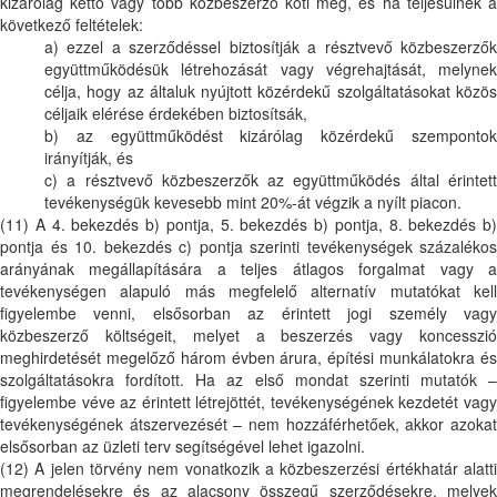
kizárólag kettő vagy több közbeszerző köti meg, és ha teljesülnek a
következő feltételek:
a) ezzel a szerződéssel biztosítják a résztvevő közbeszerzők
együttműködésük létrehozását vagy végrehajtását, melynek
célja, hogy az általuk nyújtott közérdekű szolgáltatásokat közös
céljaik elérése érdekében biztosítsák,
b) az együttműködést kizárólag közérdekű szempontok
irányítják, és
c) a résztvevő közbeszerzők az együttműködés által érintett
tevékenységük kevesebb mint 20%-át végzik a nyílt piacon.
(11) A 4. bekezdés b) pontja, 5. bekezdés b) pontja, 8. bekezdés b)
pontja és 10. bekezdés c) pontja szerinti tevékenységek százalékos
arányának megállapítására a teljes átlagos forgalmat vagy a
tevékenységen alapuló más megfelelő alternatív mutatókat kell
figyelembe venni, elsősorban az érintett jogi személy vagy
közbeszerző költségeit, melyet a beszerzés vagy koncesszió
meghirdetését megelőző három évben árura, építési munkálatokra és
szolgáltatásokra fordított. Ha az első mondat szerinti mutatók –
figyelembe véve az érintett létrejöttét, tevékenységének kezdetét vagy
tevékenységének átszervezését – nem hozzáférhetőek, akkor azokat
elsősorban az üzleti terv segítségével lehet igazolni.
(12) A jelen törvény nem vonatkozik a közbeszerzési értékhatár alatti
megrendelésekre és az alacsony összegű szerződésekre, melyek