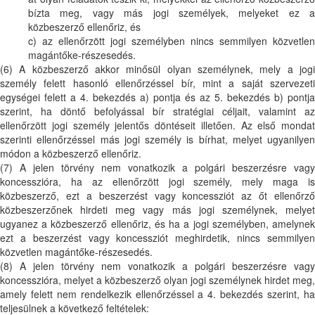
bízta meg, vagy más jogi személyek, melyeket ez a
közbeszerző ellenőriz, és
c) az ellenőrzött jogi személyben nincs semmilyen közvetlen
magántőke-részesedés.
(6) A közbeszerző akkor minősül olyan személynek, mely a jogi
személy felett hasonló ellenőrzéssel bír, mint a saját szervezeti
egységei felett a 4. bekezdés a) pontja és az 5. bekezdés b) pontja
szerint, ha döntő befolyással bír stratégiai céljait, valamint az
ellenőrzött jogi személy jelentős döntéseit illetően. Az első mondat
szerinti ellenőrzéssel más jogi személy is bírhat, melyet ugyanilyen
módon a közbeszerző ellenőriz.
(7) A jelen törvény nem vonatkozik a polgári beszerzésre vagy
koncesszióra, ha az ellenőrzött jogi személy, mely maga is
közbeszerző, ezt a beszerzést vagy koncessziót az őt ellenőrző
közbeszerzőnek hirdeti meg vagy más jogi személynek, melyet
ugyanez a közbeszerző ellenőriz, és ha a jogi személyben, amelynek
ezt a beszerzést vagy koncessziót meghirdetik, nincs semmilyen
közvetlen magántőke-részesedés.
(8) A jelen törvény nem vonatkozik a polgári beszerzésre vagy
koncesszióra, melyet a közbeszerző olyan jogi személynek hirdet meg,
amely felett nem rendelkezik ellenőrzéssel a 4. bekezdés szerint, ha
teljesülnek a következő feltételek: