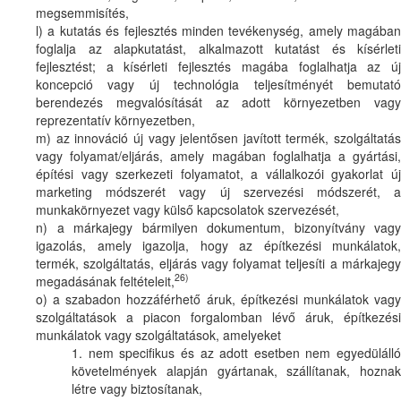
megsemmisítés,
l) a kutatás és fejlesztés minden tevékenység, amely magában
foglalja az alapkutatást, alkalmazott kutatást és kísérleti
fejlesztést; a kísérleti fejlesztés magába foglalhatja az új
koncepció vagy új technológia teljesítményét bemutató
berendezés megvalósítását az adott környezetben vagy
reprezentatív környezetben,
m) az innováció új vagy jelentősen javított termék, szolgáltatás
vagy folyamat/eljárás, amely magában foglalhatja a gyártási,
építési vagy szerkezeti folyamatot, a vállalkozói gyakorlat új
marketing módszerét vagy új szervezési módszerét, a
munkakörnyezet vagy külső kapcsolatok szervezését,
n) a márkajegy bármilyen dokumentum, bizonyítvány vagy
igazolás, amely igazolja, hogy az építkezési munkálatok,
termék, szolgáltatás, eljárás vagy folyamat teljesíti a márkajegy
26)
megadásának feltételeit,
o) a szabadon hozzáférhető áruk, építkezési munkálatok vagy
szolgáltatások a piacon forgalomban lévő áruk, építkezési
munkálatok vagy szolgáltatások, amelyeket
1. nem specifikus és az adott esetben nem egyedülálló
követelmények alapján gyártanak, szállítanak, hoznak
létre vagy biztosítanak,