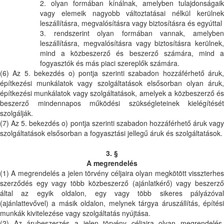
2. olyan formában kínálnak, amelyben tulajdonságaik
vagy elemeik nagyobb változtatásai nélkül kerülnek
leszállításra, megvalósításra vagy biztosításra és egyúttal
3. rendszerint olyan formában vannak, amelyben
leszállításra, megvalósításra vagy biztosításra kerülnek,
mind a közbeszerző és beszerző számára, mind a
fogyasztók és más piaci szereplők számára.
(6) Az 5. bekezdés o) pontja szerinti szabadon hozzáférhető áruk,
építkezési munkálatok vagy szolgáltatások elsősorban olyan áruk,
építkezési munkálatok vagy szolgáltatások, amelyek a közbeszerző és
beszerző mindennapos működési szükségleteinek kielégítését
szolgálják.
(7) Az 5. bekezdés o) pontja szerinti szabadon hozzáférhető áruk vagy
szolgáltatások elsősorban a fogyasztási jellegű áruk és szolgáltatások.
3. §
A megrendelés
(1) A megrendelés a jelen törvény céljaira olyan megkötött visszterhes
szerződés egy vagy több közbeszerző (ajánlatkérő) vagy beszerző
által az egyik oldalon, egy vagy több sikeres pályázóval
(ajánlattevővel) a másik oldalon, melynek tárgya áruszállítás, építési
munkák kivitelezése vagy szolgáltatás nyújtása.
(2) Az árubeszerzés a jelen törvény céljaira olyan megrendelés,