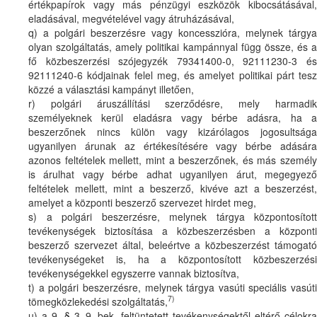
értékpapírok vagy más pénzügyi eszközök kibocsátásával,
eladásával, megvételével vagy átruházásával,
q) a polgári beszerzésre vagy koncesszióra, melynek tárgya
olyan szolgáltatás, amely politikai kampánnyal függ össze, és a
fő közbeszerzési szójegyzék 79341400-0, 92111230-3 és
92111240-6 kódjainak felel meg, és amelyet politikai párt tesz
közzé a választási kampányt illetően,
r) polgári áruszállítási szerződésre, mely harmadik
személyeknek kerül eladásra vagy bérbe adásra, ha a
beszerzőnek nincs külön vagy kizárólagos jogosultsága
ugyanilyen árunak az értékesítésére vagy bérbe adására
azonos feltételek mellett, mint a beszerzőnek, és más személy
is árulhat vagy bérbe adhat ugyanilyen árut, megegyező
feltételek mellett, mint a beszerző, kivéve azt a beszerzést,
amelyet a központi beszerző szervezet hirdet meg,
s) a polgári beszerzésre, melynek tárgya központosított
tevékenységek biztosítása a közbeszerzésben a központi
beszerző szervezet által, beleértve a közbeszerzést támogató
tevékenységeket is, ha a központosított közbeszerzési
tevékenységekkel egyszerre vannak biztosítva,
t) a polgári beszerzésre, melynek tárgya vasúti speciális vasúti
7)
tömegközlekedési szolgáltatás,
u) a 9. § 3–9. bek. feltüntetett tevékenységektől eltérő célokra