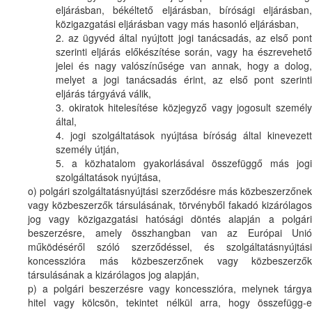
eljárásban, békéltető eljárásban, bírósági eljárásban,
közigazgatási eljárásban vagy más hasonló eljárásban,
2. az ügyvéd által nyújtott jogi tanácsadás, az első pont
szerinti eljárás előkészítése során, vagy ha észrevehető
jelei és nagy valószínűsége van annak, hogy a dolog,
melyet a jogi tanácsadás érint, az első pont szerinti
eljárás tárgyává válik,
3. okiratok hitelesítése közjegyző vagy jogosult személy
által,
4. jogi szolgáltatások nyújtása bíróság által kinevezett
személy útján,
5. a közhatalom gyakorlásával összefüggő más jogi
szolgáltatások nyújtása,
o) polgári szolgáltatásnyújtási szerződésre más közbeszerzőnek
vagy közbeszerzők társulásának, törvényből fakadó kizárólagos
jog vagy közigazgatási hatósági döntés alapján a polgári
beszerzésre, amely összhangban van az Európai Unió
működéséről szóló szerződéssel, és szolgáltatásnyújtási
koncesszióra más közbeszerzőnek vagy közbeszerzők
társulásának a kizárólagos jog alapján,
p) a polgári beszerzésre vagy koncesszióra, melynek tárgya
hitel vagy kölcsön, tekintet nélkül arra, hogy összefügg-e