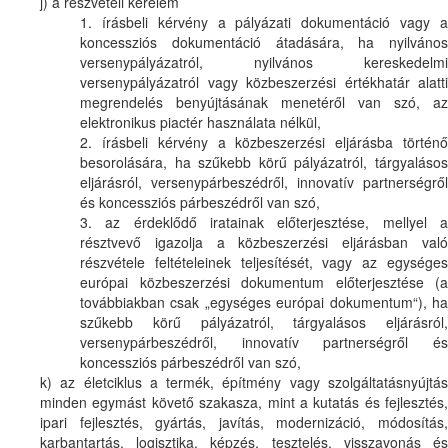
j) a részvételi kérelem
1. írásbeli kérvény a pályázati dokumentáció vagy a
koncessziós dokumentáció átadására, ha nyilvános
versenypályázatról, nyilvános kereskedelmi
versenypályázatról vagy közbeszerzési értékhatár alatti
megrendelés benyújtásának menetéről van szó, az
elektronikus piactér használata nélkül,
2. írásbeli kérvény a közbeszerzési eljárásba történő
besorolására, ha szűkebb körű pályázatról, tárgyalásos
eljárásról, versenypárbeszédről, innovatív partnerségről
és koncessziós párbeszédről van szó,
3. az érdeklődő iratainak előterjesztése, mellyel a
résztvevő igazolja a közbeszerzési eljárásban való
részvétele feltételeinek teljesítését, vagy az egységes
európai közbeszerzési dokumentum előterjesztése (a
továbbiakban csak „egységes európai dokumentum“), ha
szűkebb körű pályázatról, tárgyalásos eljárásról,
versenypárbeszédről, innovatív partnerségről és
koncessziós párbeszédről van szó,
k) az életciklus a termék, építmény vagy szolgáltatásnyújtás
minden egymást követő szakasza, mint a kutatás és fejlesztés,
ipari fejlesztés, gyártás, javítás, modernizáció, módosítás,
karbantartás, logisztika, képzés, tesztelés, visszavonás és