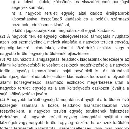
g) a felvett hitelek, kölcsönök és visszatérítendő pénzügyi
segélyek kamatai,
h) a nagyobb területi egység által kiadott értékpapírok
kibocsátásával összefüggő kiadások és a belőlük származó
hozamok fedezésének kiadásai,
i) külön jogszabályokban meghatározott egyéb kiadások.
(2) A nagyobb területi egység költségvetéséből támogatás nyújtható
azon jogi személyeknek, melyek alapítója a nagyobb területi egység,
éspedig konkrét feladatokra, valamint közérdekű akciókra vagy a
nagyobb területi egység területének fejlesztésére.
(3) Az átruházott államigazgatási feladatok kiadásainak fedezésére az
állami költségvetésből folyósított eszközök megérkezéséig a nagyobb
területi egység felhasználhatja saját bevételeit is. Az átruházott
államigazgatási feladatok teljesítése kiadásainak fedezésére folyósított
állami költségvetésből származó eszközök megérkezése után a
nagyobb területi egység az állami költségvetés eszközeit jóváírja a
saját költségvetése javára.
(4) A nagyobb területi egység támogatásokat nyújthat a területén lévő
községek számára a közös feladatok finanszírozásában való
részvételként, a nagyobb területi egység területének fejlesztése
érdekében. A nagyobb területi egység támogatást nyújthat más
községek vagy nagyobb területi egység részére, ha az azok területén
történt természeti katasztrófa, szerencsétlenség vagy más hasonló