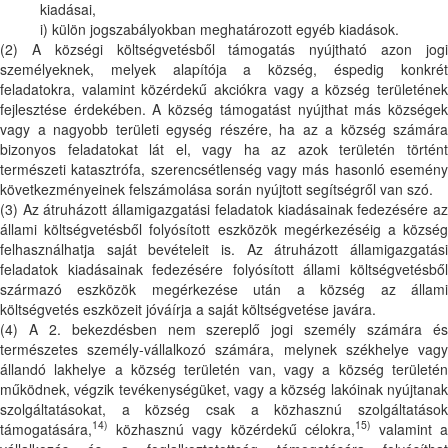
kiadásai,
i) külön jogszabályokban meghatározott egyéb kiadások.
(2) A községi költségvetésből támogatás nyújtható azon jogi
személyeknek, melyek alapítója a község, éspedig konkrét
feladatokra, valamint közérdekű akciókra vagy a község területének
fejlesztése érdekében. A község támogatást nyújthat más községek
vagy a nagyobb területi egység részére, ha az a község számára
bizonyos feladatokat lát el, vagy ha az azok területén történt
természeti katasztrófa, szerencsétlenség vagy más hasonló esemény
következményeinek felszámolása során nyújtott segítségről van szó.
(3) Az átruházott államigazgatási feladatok kiadásainak fedezésére az
állami költségvetésből folyósított eszközök megérkezéséig a község
felhasználhatja saját bevételeit is. Az átruházott államigazgatási
feladatok kiadásainak fedezésére folyósított állami költségvetésből
származó eszközök megérkezése után a község az állami
költségvetés eszközeit jóváírja a saját költségvetése javára.
(4) A 2. bekezdésben nem szereplő jogi személy számára és
természetes személy-vállalkozó számára, melynek székhelye vagy
állandó lakhelye a község területén van, vagy a község területén
működnek, végzik tevékenységüket, vagy a község lakóinak nyújtanak
szolgáltatásokat, a község csak a közhasznú szolgáltatások
14)
15)
támogatására,
közhasznú vagy közérdekű célokra,
valamint 