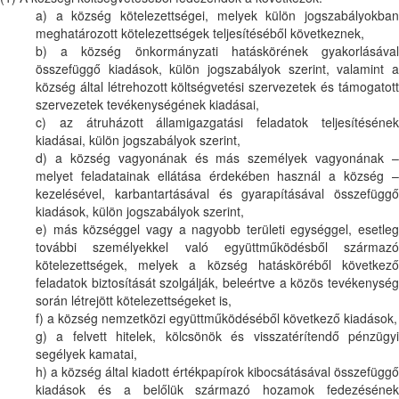
a) a község kötelezettségei, melyek külön jogszabályokban
meghatározott kötelezettségek teljesítéséből következnek,
b) a község önkormányzati hatáskörének gyakorlásával
összefüggő kiadások, külön jogszabályok szerint, valamint a
község által létrehozott költségvetési szervezetek és támogatott
szervezetek tevékenységének kiadásai,
c) az átruházott államigazgatási feladatok teljesítésének
kiadásai, külön jogszabályok szerint,
d) a község vagyonának és más személyek vagyonának –
melyet feladatainak ellátása érdekében használ a község –
kezelésével, karbantartásával és gyarapításával összefüggő
kiadások, külön jogszabályok szerint,
e) más községgel vagy a nagyobb területi egységgel, esetleg
további személyekkel való együttműködésből származó
kötelezettségek, melyek a község hatásköréből következő
feladatok biztosítását szolgálják, beleértve a közös tevékenység
során létrejött kötelezettségeket is,
f) a község nemzetközi együttműködéséből következő kiadások,
g) a felvett hitelek, kölcsönök és visszatérítendő pénzügyi
segélyek kamatai,
h) a község által kiadott értékpapírok kibocsátásával összefüggő
kiadások és a belőlük származó hozamok fedezésének