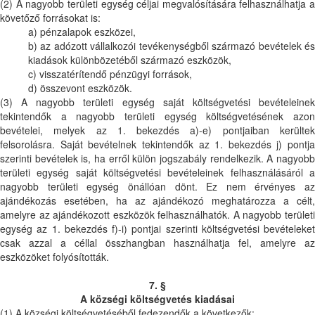
(2) A nagyobb területi egység céljai megvalósítására felhasználhatja a
követőző forrásokat is:
a) pénzalapok eszközei,
b) az adózott vállalkozói tevékenységből származó bevételek és
kiadások különbözetéből származó eszközök,
c) visszatérítendő pénzügyi források,
d) összevont eszközök.
(3) A nagyobb területi egység saját költségvetési bevételeinek
tekintendők a nagyobb területi egység költségvetésének azon
bevételei, melyek az 1. bekezdés a)-e) pontjaiban kerültek
felsorolásra. Saját bevételnek tekintendők az 1. bekezdés j) pontja
szerinti bevételek is, ha erről külön jogszabály rendelkezik. A nagyobb
területi egység saját költségvetési bevételeinek felhasználásáról a
nagyobb területi egység önállóan dönt. Ez nem érvényes az
ajándékozás esetében, ha az ajándékozó meghatározza a célt,
amelyre az ajándékozott eszközök felhasználhatók. A nagyobb területi
egység az 1. bekezdés f)-i) pontjai szerinti költségvetési bevételeket
csak azzal a céllal összhangban használhatja fel, amelyre az
eszközöket folyósították.
7. §
A községi költségvetés kiadásai
(1) A községi költségvetéséből fedezendők a következők: