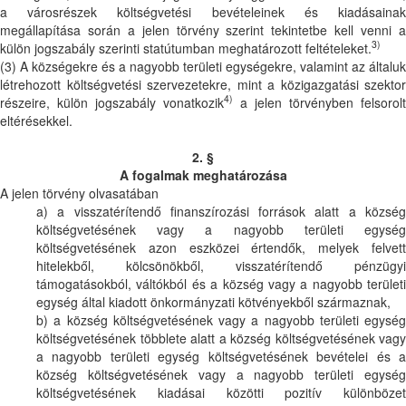
a városrészek költségvetési bevételeinek és kiadásainak
megállapítása során a jelen törvény szerint tekintetbe kell venni a
3)
külön jogszabály szerinti statútumban meghatározott feltételeket.
(3) A községekre és a nagyobb területi egységekre, valamint az általuk
létrehozott költségvetési szervezetekre, mint a közigazgatási szektor
4)
részeire, külön jogszabály vonatkozik
a jelen törvényben felsorolt
eltérésekkel.
2. §
A fogalmak meghatározása
A jelen törvény olvasatában
a) a visszatérítendő finanszírozási források alatt a község
költségvetésének vagy a nagyobb területi egység
költségvetésének azon eszközei értendők, melyek felvett
hitelekből, kölcsönökből, visszatérítendő pénzügyi
támogatásokból, váltókból és a község vagy a nagyobb területi
egység által kiadott önkormányzati kötvényekből származnak,
b) a község költségvetésének vagy a nagyobb területi egység
költségvetésének többlete alatt a község költségvetésének vagy
a nagyobb területi egység költségvetésének bevételei és a
község költségvetésének vagy a nagyobb területi egység
költségvetésének kiadásai közötti pozitív különbözet