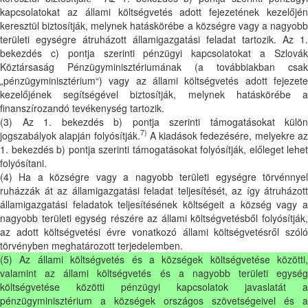
kapcsolatokat az állami költségvetés adott fejezetének kezelőjén
keresztül biztosítják, melynek hatáskörébe a községre vagy a nagyobb
területi egységre átruházott államigazgatási feladat tartozik. Az 1.
bekezdés c) pontja szerinti pénzügyi kapcsolatokat a Szlovák
Köztársaság Pénzügyminisztériumának (a továbbiakban csak
„pénzügyminisztérium“) vagy az állami költségvetés adott fejezete
kezelőjének segítségével biztosítják, melynek hatáskörébe a
finanszírozandó tevékenység tartozik.
(3) Az 1. bekezdés b) pontja szerinti támogatásokat külön
7)
jogszabályok alapján folyósítják.
A kiadások fedezésére, melyekre a
1. bekezdés b) pontja szerinti támogatásokat folyósítják, előleget lehet
folyósítani.
(4) Ha a községre vagy a nagyobb területi egységre törvénnyel
ruházzák át az államigazgatási feladat teljesítését, az így átruházott
államigazgatási feladatok teljesítésének költségeit a község vagy a
nagyobb területi egység részére az állami költségvetésből folyósítják,
az adott költségvetési évre vonatkozó állami költségvetésről szóló
törvényben meghatározott terjedelemben.
(5) Az állami költségvetés és a községek költségvetése közötti,
valamint az állami költségvetés és a nagyobb területi egység
költségvetése közötti pénzügyi kapcsolatok javaslatát a
pénzügyminisztérium a községek országos szövetségeivel és a