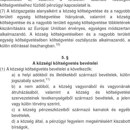
költségvetéséhez fűződő pénzügyi kapcsolatait is.
(7) A közigazgatás alanyaiként a község költségvetése és a nagyobb
területi egység költségvetése hiányának, valamint a község
költségvetése és a nagyobb területi egység költségvetése többletének
kiszámítására az Európai Unióban érvényes, egységes módszertan
alkalmazandó. A község költségvetésében és a nagyobb területi
egység költségvetésében költségvetési osztályozás alkalmazandó, a
10)
külön előírással összhangban.
5. §
A községi költségvetés bevételei
(1) A községi költségvetés bevételei a következők:
a) a helyi adókból és illetékekből származó bevételek, külön
11)
jogszabály szerint,
b) a nem adóból, a község vagyonából és vagyonának
átruházásából, valamint a község és költségvetési
szervezeteinek tevékenységéből származó bevételek, a jelen
vagy külön törvény szerint,
c) a község pénzeszközeiből származó kamatok és egyéb
bevételek,
d) a község által, a pénzügyi fegyelem megsértéséért kiszabott
bírságok,