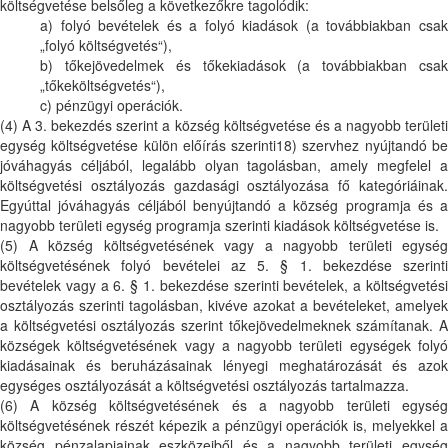
költségvetése belsőleg a következőkre tagolódik:
a) folyó bevételek és a folyó kiadások (a továbbiakban csak
„folyó költségvetés“),
b) tőkejövedelmek és tőkekiadások (a továbbiakban csak
„tőkeköltségvetés“),
c) pénzügyi operációk.
(4) A 3. bekezdés szerint a község költségvetése és a nagyobb területi
egység költségvetése külön előírás szerinti18) szervhez nyújtandó be
jóváhagyás céljából, legalább olyan tagolásban, amely megfelel a
költségvetési osztályozás gazdasági osztályozása fő kategóriáinak.
Egyúttal jóváhagyás céljából benyújtandó a község programja és a
nagyobb területi egység programja szerinti kiadások költségvetése is.
(5) A község költségvetésének vagy a nagyobb területi egység
költségvetésének folyó bevételei az 5. § 1. bekezdése szerinti
bevételek vagy a 6. § 1. bekezdése szerinti bevételek, a költségvetési
osztályozás szerinti tagolásban, kivéve azokat a bevételeket, amelyek
a költségvetési osztályozás szerint tőkejövedelmeknek számítanak. A
községek költségvetésének vagy a nagyobb területi egységek folyó
kiadásainak és beruházásainak lényegi meghatározását és azok
egységes osztályozását a költségvetési osztályozás tartalmazza.
(6) A község költségvetésének és a nagyobb területi egység
költségvetésének részét képezik a pénzügyi operációk is, melyekkel a
község pénzalapjainak eszközeiből és a nagyobb területi egység