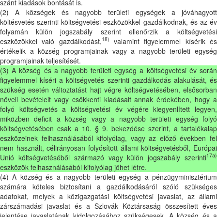
szánt kiadások bontását is.
(2) A községek és nagyobb területi egységek a jóváhagyott
költésvetés szerinti költségvetési eszközökkel gazdálkodnak, és az év
folyamán külön jogszabály szerint ellenőrzik a költségvetési
18)
eszközökkel való gazdálkodást,
valamint figyelemmel kísérik é
értékelik a község programjainak vagy a nagyobb területi egység
programjainak teljesítését.
(3) A község és a nagyobb területi egység a költségvetési év során
figyelemmel kíséri a költségvetés szerinti gazdálkodás alakulását, és
szükség esetén változtatást hajt végre költségvetésében, elsősorban
növeli bevételeit vagy csökkenti kiadásait annak érdekében, hogy a
folyó költségvetés a költségvetési év végére kiegyenlített legyen,
miközben deficit a község vagy a nagyobb területi egység folyó
költségvetésében csak a 10. § 9. bekezdése szerint, a tartalékalap
eszközeinek felhasználásából kifolyólag, vagy az előző években fel
nem használt, célirányosan folyósított állami költségvetésből, Európai
17a)
Unió költségvetéséből származó vagy külön jogszabály szerinti
eszközök felhasználásából kifolyólag jöhet létre.
(4) A község és a nagyobb területi egység a pénzügyminisztérium
számára köteles biztosítani a gazdálkodásáról szóló szükséges
adatokat, melyek a közigazgatási költségvetési javaslat, az állami
zárszámadási javaslat és a Szlovák Köztársaság összesített éves
jelentése javaslatának kidolgozásához szükségesek. A község és a