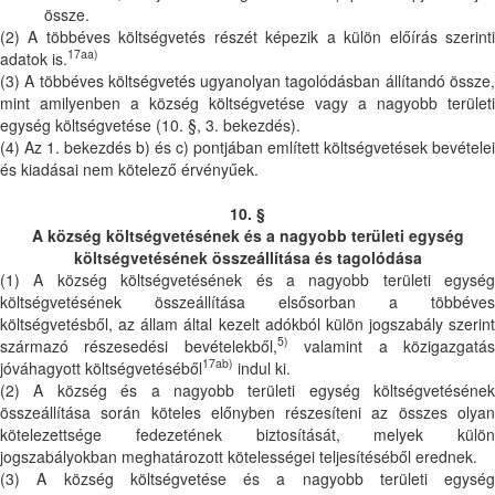
össze.
(2) A többéves költségvetés részét képezik a külön előírás szerinti
17aa)
adatok is.
(3) A többéves költségvetés ugyanolyan tagolódásban állítandó össze,
mint amilyenben a község költségvetése vagy a nagyobb területi
egység költségvetése (10. §, 3. bekezdés).
(4) Az 1. bekezdés b) és c) pontjában említett költségvetések bevételei
és kiadásai nem kötelező érvényűek.
10. §
A község költségvetésének és a nagyobb területi egység
költségvetésének összeállítása és tagolódása
(1) A község költségvetésének és a nagyobb területi egység
költségvetésének összeállítása elsősorban a többéves
költségvetésből, az állam által kezelt adókból külön jogszabály szerint
5)
származó részesedési bevételekből,
valamint a közigazgatá
17ab)
jóváhagyott költségvetéséből
indul ki.
(2) A község és a nagyobb területi egység költségvetésének
összeállítása során köteles előnyben részesíteni az összes olyan
kötelezettsége fedezetének biztosítását, melyek külön
jogszabályokban meghatározott kötelességei teljesítéséből erednek.
(3) A község költségvetése és a nagyobb területi egység