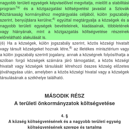
nagyobb területi egységek képviselőivel megvitatja, mielőtt a stabilitási
7a)
program
és a közigazgatási költségvetési javaslat a Szlovák
Köztársaság kormányához megtárgyalás céljából, külön jogszabály
4)
szerint, benyújtásra kerülne;
egyúttal megtárgyalja a községek és a
nagyobb területi egységek bevételeinek, kiadásainak, többletének
vagy hiányának, mint a közigazgatás költségvetése részeinek
előrelátható alakulását is.
(6) Ha a községek, külön jogszabály szerint, közös községi hivatalt
8)
vagy társult községeket hoznak létre,
az illetékes minisztérium vagy
a külön jogszabály szerinti jogalany, annak a községnek folyósíthatja a
szóban forgó községek számára járó támogatást, a közös községi
hivatalt vagy községek társulását létrehozó összes község előzetes
jóváhagyása után, amelyben a közös községi hivatal vagy a községek
társulásának a székhelye található.
MÁSODIK RÉSZ
A területi önkormányzatok költségvetése
4. §
A község költségvetésének és a nagyobb területi egység
költségvetésének szerepe és tartalma