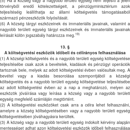
(5) Ha a község vagy a nagyobb területi egység nem teljesíti a jelen
törvényből eredő kötelezettségeit, a pénzügyminisztérium azok
teljesítéséig leállíthatja az állami költségvetés támogatásaiból
származó pénzeszközök folyósítását.
(6) A község tárgyi eszközeinek és immateriális javainak, valamint a
nagyobb területi egység tárgyi eszközeinek és immateriális javainak
19)
leírását külön jogszabály határozza meg.
13. §
A költségvetési eszközök időbeli és célirányos felhasználása
(1) A községi költségvetés és a nagyobb területi egység költségvetése
teljesítésébe csak azok a bevételek, kiadások és pénzügyi operációk
tartoznak bele, melyek az adott költségvetési évben valósultak meg. A
bevétel vagy a kiadás besorolása szempontjából a községi
költségvetés és a nagyobb területi egység költségvetése teljesítésébe
az adott költségvetési évben az a nap a meghatározó, melyen az
eszközök jóváírása vagy leírása a község vagy a nagyobb területi
egység megfelelő számláján megtörtént.
(2) A költségvetési eszközöket csak arra a célra lehet felhasználni,
amelyre a község költségvetésében vagy a nagyobb területi egység
költségvetésében jóváhagyásra kerültek.
(3) A község vagy a nagyobb területi egység indokolt kérvény alapján
mentességet adhat azon költségvetési eszközök időbeli felhasználása