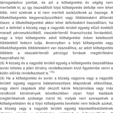
támogatáshoz jutottak, és azt a költségvetési év végéig nem
merítették ki; az így összeállított folyó költségvetés deficitje nem lehet
több, mint ezeknek a ki nem merített eszközöknek az összege. A
tőkeköltségvetés kiegyensúlyozottként vagy többletesként állítandó
össze; a tőkeköltségvetést akkor lehet deficitesként összeállítani, ha
ezt a deficitet a község vagy a nagyobb területi egység előző évekből
maradt pénzeszközökből, visszatérítendő finanszírozási forrásokból,
vagy a folyó költségvetés adott költségvetési évben keletkezett
többletéből fedezni tudja. Amennyiben a folyó költségvetés vagy
tőkeköltségvetés többletesként van összeállítva, az adott költségvetés
többlete a visszatérítendő pénzügyi források megtérítésére
használható fel.
(8) A község és a nagyobb területi egység a költségvetés összeállítása
során köteles a jelen törvény rendelkezésein kívül figyelembe venni a
17b)
külön előírás rendelkezéseit is.
(9) Ha a költségvetési év során a község vagyona vagy a nagyobb
területi egység vagyona balesetveszélyes állapotának eltávolítása,
vagy elemi csapások által okozott károk felszámolása vagy más
rendkívüli körülmények következtében olyan folyó kiadások
megtérítésének szüksége merül fel, melyek nem szerepelnek a
költségvetésben és a folyó költségvetés bevételei nem fedezik azokat,
a község vagy a nagyobb területi egység képviselőtestületének