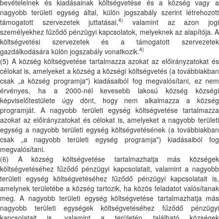
bevételeinek és kiadásainak költségvetése és a község vagy a
nagyobb területi egység által, külön jogszabály szerint létrehozott
4)
támogatott szervezetek juttatásai,
valamint az azon jog
személyekhez fűződő pénzügyi kapcsolatok, melyeknek az alapítója. A
költségvetési szervezetek és a támogatott szervezetek
4)
gazdálkodására külön jogszabály vonatkozik.
(5) A község költségvetése tartalmazza azokat az előirányzatokat és
célokat is, amelyeket a község a községi költségvetés (a továbbiakban
csak „a község programja") kiadásaiból fog megvalósítani, ez nem
érvényes, ha a 2000-nél kevesebb lakosú község községi
képviselőtestülete úgy dönt, hogy nem alkalmazza a község
programját. A nagyobb területi egység költségvetése tartalmazza
azokat az előirányzatokat és célokat is, amelyeket a nagyobb területi
egység a nagyobb területi egység költségvetésének (a továbbiakban
csak „a nagyobb területi egység programja") kiadásaiból fog
megvalósítani.
(6) A község költségvetése tartalmazhatja más községek
költségvetéséhez fűződő pénzügyi kapcsolatait, valamint a nagyobb
területi egység költségvetéséhez fűződő pénzügyi kapcsolatait is,
amelynek területébe a község tartozik, ha közös feladatot valósítanak
meg. A nagyobb területi egység költségvetése tartalmazhatja más
nagyobb területi egységek költségvetéséhez fűződő pénzügyi
kapcsolatait is, valamint a területén található községek