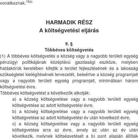
16a)
vonatkoznak.
HARMADIK RÉSZ
A költségvetési eljárás
9. §
Többéves költségvetés
(1) A többéves költségvetés a község vagy a nagyobb területi egység
pénzügyi politikájának középtávú gazdasági eszköze, melyben
hatáskörük keretében kifejtik a terület fejlesztésének és a lakosság
szükségletei kielégítésének tervezetét, beleértve a község programjait
vagy a nagyobb területi egység programjait, minimálisan három
költségvetési évre.
Többéves költségvetést a következők alkotják:
a) a község költségvetése vagy a nagyobb területi egység
költségvetése az adott költségvetési évre,
b) a község költségvetése vagy a nagyobb területi egység
költségvetése az adott költségvetési év után következő évre,
c) a község költségvetése vagy a nagyobb területi egység
költségvetése arra az évre, amely az után az év után
következik, melynek költségvetését a b) pont alapján állítják