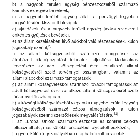
b) a nagyobb területi egység pénzeszközeiből származó
kamatok és egyéb bevételek,
c) a nagyobb területi egység által, a pénzügyi fegyelem
megsértéséért kiszabott bírságok,
d) ajándékok és a nagyobb területi egység javára szervezett
önkéntes gyűjtések bevételei,
e) az állam kezelésében lévő adókból való részesedések, külön
5)
jogszabály szerint,
f) az állami költségvetésből származó támogatások az
átruházott államigazgatási feladatok teljesítése kiadásainak
fedezésére az adott költségvetési évre vonatkozó állami
költségvetésről szóló törvénnyel összhangban, valamint az
állami alapokból származó támogatások,
g) az állami költségvetésből származó további támogatások az
adott költségvetési évre vonatkozó állami költségvetésről szóló
törvénnyel összhangban,
h) a községi költségvetéséből vagy más nagyobb területi egység
költségvetéséből származó célzott támogatások, a külön
13)
jogszabályok szerinti szerződések megvalósítására,
i) az Európai Uniótól származó eszközök és konkrét célokra
felhasználható, más külföldi forrásokból folyósított eszközök,
j) egyéb, külön jogszabályokban meghatározott bevételek.