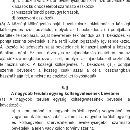
b) az adózott vállalkozói tevékenységből származó bevételek és
kiadások különbözetéből származó eszközök,
c) visszatérítendő pénzügyi források,
d) összevont eszközök.
(3) A községi költségvetés saját bevételeinek tekintendők a községi
költségvetés azon bevételei, melyek az 1. bekezdés a)-f) pontjaiban
kerültek felsorolásra. Saját bevételnek tekintendők az 1. bekezdés k)
pontja szerinti bevételek is, ha erről külön jogszabály így rendelkezik.
A községi költségvetés saját bevételeinek felhasználásáról a község
önállóan dönt. Ez nem érvényes az ajándékozás esetében, ha az
ajándékozó meghatározza a célt, amelyre az ajándékozott eszközök
felhasználhatók. A községi költségvetés 1. bekezdés g)-j) pontjai
szerinti bevételeit a község csak azzal a céllal összhangban
használhatja fel, amelyre az eszközöket folyósították.
6. §
A nagyobb területi egység költségvetésének bevételei
(1) A nagyobb területi egység költségvetésének bevételei a
következők:
a) a nem adóból, a nagyobb területi egység vagyonából és
vagyonának átruházásából, valamint a nagyobb területi egység
és költségvetési szervezeteinek tevékenységéből származó
bevételek, a jelen vagy külön törvény szerint,