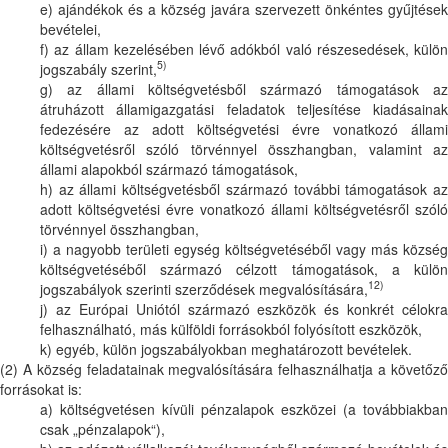
e) ajándékok és a község javára szervezett önkéntes gyűjtések
bevételei,
f) az állam kezelésében lévő adókból való részesedések, külön
5)
jogszabály szerint,
g) az állami költségvetésből származó támogatások az
átruházott államigazgatási feladatok teljesítése kiadásainak
fedezésére az adott költségvetési évre vonatkozó állami
költségvetésről szóló törvénnyel összhangban, valamint az
állami alapokból származó támogatások,
h) az állami költségvetésből származó további támogatások az
adott költségvetési évre vonatkozó állami költségvetésről szóló
törvénnyel összhangban,
i) a nagyobb területi egység költségvetéséből vagy más község
költségvetéséből származó célzott támogatások, a külön
12)
jogszabályok szerinti szerződések megvalósítására,
j) az Európai Uniótól származó eszközök és konkrét célokra
felhasználható, más külföldi forrásokból folyósított eszközök,
k) egyéb, külön jogszabályokban meghatározott bevételek.
(2) A község feladatainak megvalósítására felhasználhatja a követőző
forrásokat is:
a) költségvetésen kívüli pénzalapok eszközei (a továbbiakban
csak „pénzalapok“),