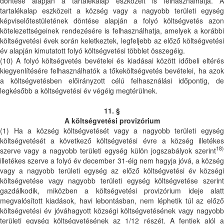
döntése alapján a tartalékalap eszközeit is felhasználhatja. A
tartalékalap eszközeit a község vagy a nagyobb területi egység
képviselőtestületének döntése alapján a folyó költségvetés azon
kötelezettségeinek rendezésére is felhasználhatja, amelyek a korábbi
költségvetési évek során keletkeztek, legfeljebb az előző költségvetési
év alapján kimutatott folyó költségvetési többlet összegéig.
(10) A folyó költségvetés bevételei és kiadásai között időbeli eltérés
kiegyenlítésére felhasználhatók a tőkeköltségvetés bevételei, ha azok
a költségvetésben előirányzott célú felhasználási időpontig, de
legkésőbb a költségvetési év végéig megtérülnek.
11. §
A költségvetési provizórium
(1) Ha a község költségvetését vagy a nagyobb területi egység
költségvetését a következő költségvetési évre a község illetékes
18)
szerve vagy a nagyobb területi egység külön jogszabályok szerint
illetékes szerve a folyó év december 31-éig nem hagyja jóvá, a község
vagy a nagyobb területi egység az előző költségvetési év községi
költségvetése vagy nagyobb területi egység költségvetése szerint
gazdálkodik, miközben a költségvetési provizórium ideje alatt
megvalósított kiadások, havi lebontásban, nem léphetik túl az előző
költségvetési év jóváhagyott községi költségvetésének vagy nagyobb
területi egység költségvetésének az 1/12 részét. A fentiek alól a