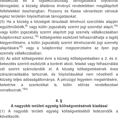
vállalkozás és a foglalkoztatottság támogatására folyósíthat
támogatást, a község általános érvényű rendeletében megállapított
feltételekkel összhangban. Pozsony és Kassa városrészei városuk
egész területén folyósíthatnak támogatásokat.
(5) Ha a község a községek társulását létrehozó szerződés alapján
8)
16)
együttműködik,
vagy külön jogszabály szerint jogi személyt alapít,
vagy külön jogszabály szerint alapított jogi személy vállalkozásában
16)
tulajdonrészt szerez,
költségvetési eszközeit felhasználhatja a tagdí
kiegyenlítésére, a külön jogszabály szerint létrehozandó jogi személy
16)
alapítására
vagy a tulajdonrész megszerzésére az ilyen jogi
személy vállalkozásában.
(6) Az adott költségvetési évre a község költségvetésében a 2. és 4.
bekezdés szerinti eszközök a konkrét akció, feladat vagy felhasználási
cél szerint számolandók el. A község költségvetésének éves
zárszámadásába tartoznak, és folyósításukkal nem növelhető a
község teljes adósságállománya. A pénzügyi fegyelem megsértésére,
beleértve a szankciókat is, külön előírás rendelkezései
16a)
vonatkoznak.
8. §
A nagyobb területi egység költségvetésének kiadásai
(1) A nagyobb területi egység költségvetéséből fedezendők a
következők: