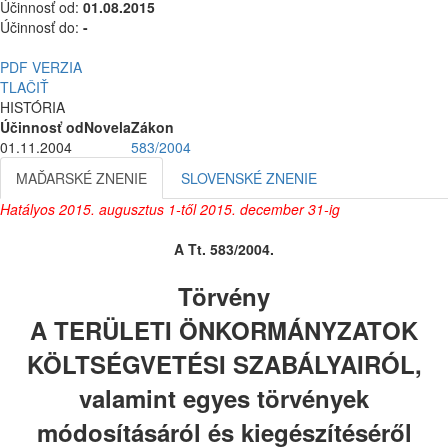
Účinnosť od:
01.08.2015
Účinnosť do:
-
PDF VERZIA
TLAČIŤ
HISTÓRIA
Účinnosť od
Novela
Zákon
01.11.2004
583/2004
MAĎARSKÉ ZNENIE
SLOVENSKÉ ZNENIE
Hatályos 2015. augusztus 1-től 2015. december 31-ig
A Tt. 583/2004.
Törvény
A TERÜLETI ÖNKORMÁNYZATOK
KÖLTSÉGVETÉSI SZABÁLYAIRÓL,
valamint egyes törvények
módosításáról és kiegészítéséről