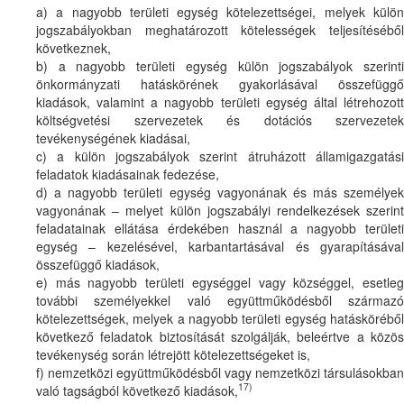
a) a nagyobb területi egység kötelezettségei, melyek külön
jogszabályokban meghatározott kötelességek teljesítéséből
következnek,
b) a nagyobb területi egység külön jogszabályok szerinti
önkormányzati hatáskörének gyakorlásával összefüggő
kiadások, valamint a nagyobb területi egység által létrehozott
költségvetési szervezetek és dotációs szervezetek
tevékenységének kiadásai,
c) a külön jogszabályok szerint átruházott államigazgatási
feladatok kiadásainak fedezése,
d) a nagyobb területi egység vagyonának és más személyek
vagyonának – melyet külön jogszabályi rendelkezések szerint
feladatainak ellátása érdekében használ a nagyobb területi
egység – kezelésével, karbantartásával és gyarapításával
összefüggő kiadások,
e) más nagyobb területi egységgel vagy községgel, esetleg
további személyekkel való együttműködésből származó
kötelezettségek, melyek a nagyobb területi egység hatásköréből
következő feladatok biztosítását szolgálják, beleértve a közös
tevékenység során létrejött kötelezettségeket is,
f) nemzetközi együttműködésből vagy nemzetközi társulásokban
17)
való tagságból következő kiadások,