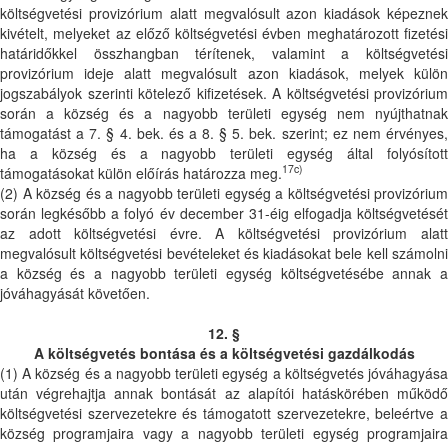
költségvetési provizórium alatt megvalósult azon kiadások képeznek
kivételt, melyeket az előző költségvetési évben meghatározott fizetési
határidőkkel összhangban térítenek, valamint a költségvetési
provizórium ideje alatt megvalósult azon kiadások, melyek külön
jogszabályok szerinti kötelező kifizetések. A költségvetési provizórium
során a község és a nagyobb területi egység nem nyújthatnak
támogatást a 7. § 4. bek. és a 8. § 5. bek. szerint; ez nem érvényes,
ha a község és a nagyobb területi egység által folyósított
17c)
támogatásokat külön előírás határozza meg.
(2) A község és a nagyobb területi egység a költségvetési provizórium
során legkésőbb a folyó év december 31-éig elfogadja költségvetését
az adott költségvetési évre. A költségvetési provizórium alatt
megvalósult költségvetési bevételeket és kiadásokat bele kell számolni
a község és a nagyobb területi egység költségvetésébe annak a
jóváhagyását követően.
12. §
A költségvetés bontása és a költségvetési gazdálkodás
(1) A község és a nagyobb területi egység a költségvetés jóváhagyása
után végrehajtja annak bontását az alapítói hatáskörében működő
költségvetési szervezetekre és támogatott szervezetekre, beleértve a
község programjaira vagy a nagyobb területi egység programjaira