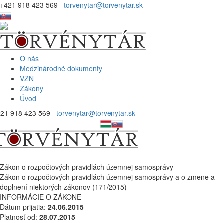
+421 918 423 569
torvenytar@torvenytar.sk
O nás
Medzinárodné dokumenty
VZN
Zákony
Úvod
421 918 423 569
torvenytar@torvenytar.sk
Zákon o rozpočtových pravidlách územnej samosprávy
Zákon o rozpočtových pravidlách územnej samosprávy a o zmene a
doplnení niektorých zákonov (171/2015)
INFORMÁCIE O ZÁKONE
Dátum prijatia:
24.06.2015
Platnosť od:
28.07.2015