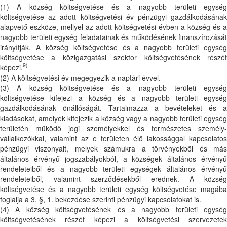
(1) A község költségvetése és a nagyobb területi egység
költségvetése az adott költségvetési év pénzügyi gazdálkodásának
alapvető eszköze, mellyel az adott költségvetési évben a község és a
nagyobb területi egység feladatainak és működésének finanszírozását
irányítják. A község költségvetése és a nagyobb területi egység
költségvetése a közigazgatási szektor költségvetésének részét
9)
képezi.
(2) A költségvetési év megegyezik a naptári évvel.
(3) A község költségvetése és a nagyobb területi egység
költségvetése kifejezi a község és a nagyobb területi egység
gazdálkodásának önállóságát. Tartalmazza a bevételeket és a
kiadásokat, amelyek kifejezik a község vagy a nagyobb területi egység
területén működő jogi személyekkel és természetes személy-
vállalkozókkal, valamint az e területen élő lakossággal kapcsolatos
pénzügyi viszonyait, melyek számukra a törvényekből és más
általános érvényű jogszabályokból, a községek általános érvényű
rendeleteiből és a nagyobb területi egységek általános érvényű
rendeleteiből, valamint szerződésekből erednek. A község
költségvetése és a nagyobb területi egység költségvetése magába
foglalja a 3. §, 1. bekezdése szerinti pénzügyi kapcsolatokat is.
(4) A község költségvetésének és a nagyobb területi egység
költségvetésének részét képezi a költségvetési szervezetek