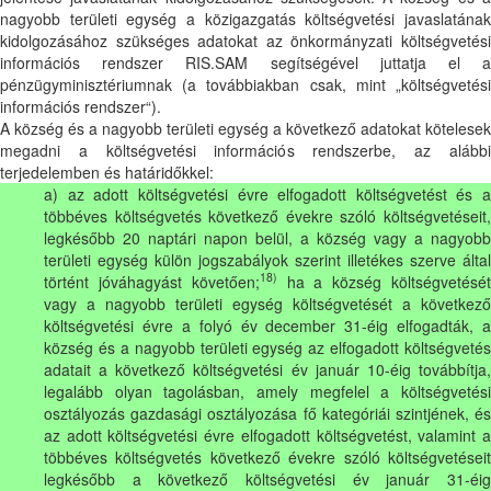
nagyobb területi egység a közigazgatás költségvetési javaslatának
kidolgozásához szükséges adatokat az önkormányzati költségvetési
információs rendszer RIS.SAM segítségével juttatja el a
pénzügyminisztériumnak (a továbbiakban csak, mint „költségvetési
információs rendszer“).
A község és a nagyobb területi egység a következő adatokat kötelesek
megadni a költségvetési információs rendszerbe, az alábbi
terjedelemben és határidőkkel:
a) az adott költségvetési évre elfogadott költségvetést és a
többéves költségvetés következő évekre szóló költségvetéseit,
legkésőbb 20 naptári napon belül, a község vagy a nagyobb
területi egység külön jogszabályok szerint illetékes szerve által
18)
történt jóváhagyást követően;
ha a község költségvetésé
vagy a nagyobb területi egység költségvetését a következő
költségvetési évre a folyó év december 31-éig elfogadták, a
község és a nagyobb területi egység az elfogadott költségvetés
adatait a következő költségvetési év január 10-éig továbbítja,
legalább olyan tagolásban, amely megfelel a költségvetési
osztályozás gazdasági osztályozása fő kategóriái szintjének, és
az adott költségvetési évre elfogadott költségvetést, valamint a
többéves költségvetés következő évekre szóló költségvetéseit
legkésőbb a következő költségvetési év január 31-éig