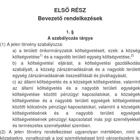
ELSŐ RÉSZ
Bevezető rendelkezések
1. §
A szabályozás tárgya
(1) A jelen törvény szabályozza:
a) a területi önkormányzatok költségvetéseit, ezek: a község
1)
2)
költségvetése
és a nagyobb területi egység költségvetése,
b) a költségvetési eljárást, a költségvetési gazdálkodás
szabályait, a község zárszámadásának és a nagyobb területi
egység zárszámadásának összeállítását és jóváhagyását,
c) az állami költségvetés és a községek költségvetése, valamint
az állami költségvetés és a nagyobb területi egységek
költségvetése közötti pénzügyi kapcsolatokat, a községek
költségvetése és a nagyobb területi egységek költségvetése
közötti kölcsönös pénzügyi kapcsolatokat, valamint a községek
költségvetésének és a nagyobb területi egységek
költségvetésének pénzügyi kapcsolatait más jogi személyekkel
és természetes személyekkel szemben.
(2) A jelen törvény rendelkezései ugyanolyan mértékben, mint a
községekre, vonatkoznak a jogi személyiséggel bíró városrészekre is;