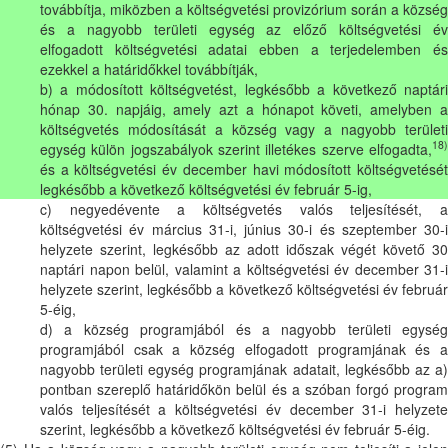
továbbítja, miközben a költségvetési provizórium során a község
és a nagyobb területi egység az előző költségvetési év
elfogadott költségvetési adatai ebben a terjedelemben és
ezekkel a határidőkkel továbbítják,
b) a módosított költségvetést, legkésőbb a következő naptári
hónap 30. napjáig, amely azt a hónapot követi, amelyben a
költségvetés módosítását a község vagy a nagyobb területi
18)
egység külön jogszabályok szerint illetékes szerve elfogadta,
és a költségvetési év december havi módosított költségvetését
legkésőbb a következő költségvetési év február 5-ig,
c) negyedévente a költségvetés valós teljesítését, a
költségvetési év március 31-i, június 30-i és szeptember 30-i
helyzete szerint, legkésőbb az adott időszak végét követő 30
naptári napon belül, valamint a költségvetési év december 31-i
helyzete szerint, legkésőbb a következő költségvetési év február
5-éig,
d) a község programjából és a nagyobb területi egység
programjából csak a község elfogadott programjának és a
nagyobb területi egység programjának adatait, legkésőbb az a)
pontban szereplő határidőkön belül és a szóban forgó program
valós teljesítését a költségvetési év december 31-i helyzete
szerint, legkésőbb a következő költségvetési év február 5-éig.