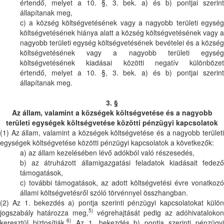
értendő, melyet a 10. §, 3. bek. a) és b) pontjai szerint
állapítanak meg,
c) a község költségvetésének vagy a nagyobb területi egység
költségvetésének hiánya alatt a község költségvetésének vagy a
nagyobb területi egység költségvetésének bevételei és a község
költségvetésének vagy a nagyobb területi egység
költségvetésének kiadásai közötti negatív különbözet
értendő, melyet a 10. §, 3. bek. a) és b) pontjai szerint
állapítanak meg.
3. §
Az állam, valamint a községek költségvetése és a nagyobb
területi egységek költségvetése közötti pénzügyi kapcsolatok
(1) Az állam, valamint a községek költségvetése és a nagyobb területi
egységek költségvetése közötti pénzügyi kapcsolatok a következők:
a) az állam kezelésében lévő adókból való részesedés,
b) az átruházott államigazgatási feladatok kiadásait fedező
támogatások,
c) további támogatások, az adott költségvetési évre vonatkozó
állami költségvetésről szóló törvénnyel összhangban.
(2) Az 1. bekezdés a) pontja szerinti pénzügyi kapcsolatokat külön
5)
jogszabály határozza meg,
végrehajtását pedig az adóhivataloko
6)
keresztül biztosítják.
Az 1. bekezdés b) pontja szerinti pénzügyi