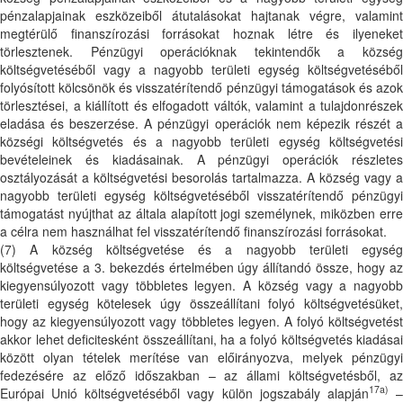
pénzalapjainak eszközeiből átutalásokat hajtanak végre, valamint
megtérülő finanszírozási forrásokat hoznak létre és ilyeneket
törlesztenek. Pénzügyi operációknak tekintendők a község
költségvetéséből vagy a nagyobb területi egység költségvetéséből
folyósított kölcsönök és visszatérítendő pénzügyi támogatások és azok
törlesztései, a kiállított és elfogadott váltók, valamint a tulajdonrészek
eladása és beszerzése. A pénzügyi operációk nem képezik részét a
községi költségvetés és a nagyobb területi egység költségvetési
bevételeinek és kiadásainak. A pénzügyi operációk részletes
osztályozását a költségvetési besorolás tartalmazza. A község vagy a
nagyobb területi egység költségvetéséből visszatérítendő pénzügyi
támogatást nyújthat az általa alapított jogi személynek, miközben erre
a célra nem használhat fel visszatérítendő finanszírozási forrásokat.
(7) A község költségvetése és a nagyobb területi egység
költségvetése a 3. bekezdés értelmében úgy állítandó össze, hogy az
kiegyensúlyozott vagy többletes legyen. A község vagy a nagyobb
területi egység kötelesek úgy összeállítani folyó költségvetésüket,
hogy az kiegyensúlyozott vagy többletes legyen. A folyó költségvetést
akkor lehet deficitesként összeállítani, ha a folyó költségvetés kiadásai
között olyan tételek merítése van előirányozva, melyek pénzügyi
fedezésére az előző időszakban – az állami költségvetésből, az
17a)
Európai Unió költségvetéséből vagy külön jogszabály alapján