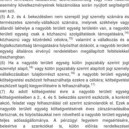
esemény következményeinek felszámolása során nyújtott segítségről
van szó.
(5) A 2. és 4. bekezdésben nem szereplő jogi személy számára és
természetes személy-vállalkozó számára, melynek székhelye vagy
állandó lakhelye a nagyobb területi egység területén van, a nagyobb
14)
területi egység csak a közhasznú szolgáltatások támogatására,
15)
közhasznú vagy közérdekű célokra,
valamint a vállalkozás és a
foglalkoztatottság támogatására folyósíthat dotációt, a nagyobb területi
egység általános érvényű rendeletében megállapított feltételekkel
összhangban.
(6) Ha a nagyobb területi egység külön jogszabály szerint jogi
16)
személyt alapít,
vagy külön jogszabály szerint alapított jogi személy
16)
vállalkozásában tulajdonrészt szerez,
a nagyobb területi egysé
költségvetési eszközeit felhasználhatja ezekre a célokra; költségvetési
17)
eszközeit tagdíj kiegyenlítésére is felhasználhatja.
(7) Az adott költségvetési évre a nagyobb területi egység
költségvetésében a 2., 4. és 5. bekezdés szerinti eszközök, a konkrét
akció, feladat vagy felhasználási cél szerint számolandók el. Ezek a
nagyobb területi egység költségvetésének éves zárszámadásába
tartoznak, és folyósításukkal nem növelhető a nagyobb területi egység
teljes adósságállománya. A pénzügyi fegyelem megsértésére,
beleértve a szankciókat is, külön előírás rendelkezései