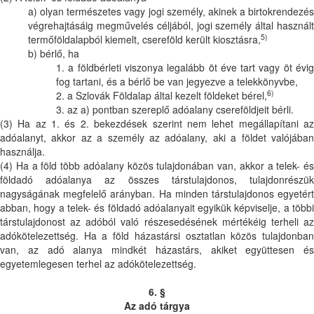
a) olyan természetes vagy jogi személy, akinek a birtokrendezés
végrehajtásáig megművelés céljából, jogi személy által használt
5)
termőföldalapból kiemelt, csereföld került kiosztásra,
b) bérlő, ha
1. a földbérleti viszonya legalább öt éve tart vagy öt évig
fog tartani, és a bérlő be van jegyezve a telekkönyvbe,
6)
2. a Szlovák Földalap által kezelt földeket bérel,
3. az a) pontban szereplő adóalany csereföldjeit bérli.
(3) Ha az 1. és 2. bekezdések szerint nem lehet megállapítani az
adóalanyt, akkor az a személy az adóalany, aki a földet valójában
használja.
(4) Ha a föld több adóalany közös tulajdonában van, akkor a telek- és
földadó adóalanya az összes társtulajdonos, tulajdonrészük
nagyságának megfelelő arányban. Ha minden társtulajdonos egyetért
abban, hogy a telek- és földadó adóalanyait egyikük képviselje, a többi
társtulajdonost az adóból való részesedésének mértékéig terheli az
adókötelezettség. Ha a föld házastársi osztatlan közös tulajdonban
van, az adó alanya mindkét házastárs, akiket együttesen és
egyetemlegesen terhel az adókötelezettség.
6. §
Az adó tárgya