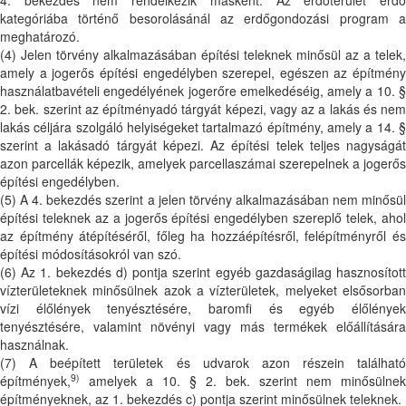
kategóriába történő besorolásánál az erdőgondozási program a
meghatározó.
(4) Jelen törvény alkalmazásában építési teleknek minősül az a telek,
amely a jogerős építési engedélyben szerepel, egészen az építmény
használatbavételi engedélyének jogerőre emelkedéséig, amely a 10. §
2. bek. szerint az építményadó tárgyát képezi, vagy az a lakás és nem
lakás céljára szolgáló helyiségeket tartalmazó építmény, amely a 14. §
szerint a lakásadó tárgyát képezi. Az építési telek teljes nagyságát
azon parcellák képezik, amelyek parcellaszámai szerepelnek a jogerős
építési engedélyben.
(5) A 4. bekezdés szerint a jelen törvény alkalmazásában nem minősül
építési teleknek az a jogerős építési engedélyben szereplő telek, ahol
az építmény átépítéséről, főleg ha hozzáépítésről, felépítményről és
építési módosításokról van szó.
(6) Az 1. bekezdés d) pontja szerint egyéb gazdaságilag hasznosított
vízterületeknek minősülnek azok a vízterületek, melyeket elsősorban
vízi élőlények tenyésztésére, baromfi és egyéb élőlények
tenyésztésére, valamint növényi vagy más termékek előállítására
használnak.
(7) A beépített területek és udvarok azon részein található
9)
építmények,
amelyek a 10. § 2. bek. szerint nem minősülnek
építményeknek, az 1. bekezdés c) pontja szerint minősülnek teleknek.