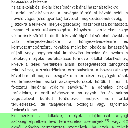
kapcsolódó telkekre,
h) az iskolák és iskolai létesítmények által használt telkekre,
i) erdei területrészekre, a tarvágás létrejöttét követő évtől, a
nevelő vágás (első gyérítés) tervezett megkezdésének évéig,
j) azokra a telkekre, melyek gazdasági hasznosítása korlátozott,
tekintettel azok aláásottságára, bányászati területeken vagy
vízforrások körüli, II. és III. fokozatú higiéniai védelmi sávokban
való elhelyezkedésükre, a környezetvédelemre és
környezetmegőrzésre, továbbá melyeket ökológiai katasztrófa
sújtott vagy nagymértékű immissziós terhelés ér, azokra a
telkekre, melyeket beruházásos termővé tétellel rekultiválnak,
kivéve a teljes mértékben állami költségvetésből támogatott
rekultivációt, a szakadékokra, vízmosásokra, a bokrokkal vagy
kővel borított magas mezsgyékre, a természetes gyógyforrások
és természetes asztali ásványvízforrások körüli, II. és III.
14)
fokozatú higiéniai védelmi sávokra,
a génalap értékű
területekre, a parti növényzetre és egyéb fás és bokros
vegetációval borított területekre, melyek nem erdei
területrészek, de talajvédelmi, ökológiai vagy tájformáló
funkciójuk van,
k) azokra a telkekre, melyek tulajdonosai anyagi
19)
szükséghelyzetben lévő természetes személyek,
vagy 62
évnél idősebb természetes személyek, ha ezek a telkek