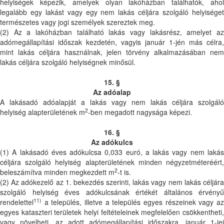
helyiségek képezik, amelyek olyan lakóházban találhatók, ahol
legalább egy lakást vagy egy nem lakás céljára szolgáló helyiséget
természetes vagy jogi személyek szereztek meg.
(2) Az a lakóházban található lakás vagy lakásrész, amelyet az
adómegállapítási időszak kezdetén, vagyis január 1-jén más célra,
mint lakás céljára használnak, jelen törvény alkalmazásában nem
lakás céljára szolgáló helyiségnek minősül.
15. §
Az adóalap
A lakásadó adóalapját a lakás vagy nem lakás céljára szolgáló
2
helyiség alapterületének m
-ben megadott nagysága képezi.
16. §
Az adókulcs
(1) A lakásadó éves adókulcsa 0,033 euró, a lakás vagy nem lakás
céljára szolgáló helyiség alapterületének minden négyzetméteréért,
2
beleszámítva minden megkezdett m
-t is.
(2) Az adókezelő az 1. bekezdés szerinti, lakás vagy nem lakás céljára
szolgáló helyiség éves adókulcsának értékét általános érvényű
11)
rendelettel
a település, illetve a település egyes részeinek vagy az
egyes kataszteri területek helyi feltételeinek megfelelően csökkentheti,
vagy növelheti, az adott adómegállapítási időszakra, január 1-jei