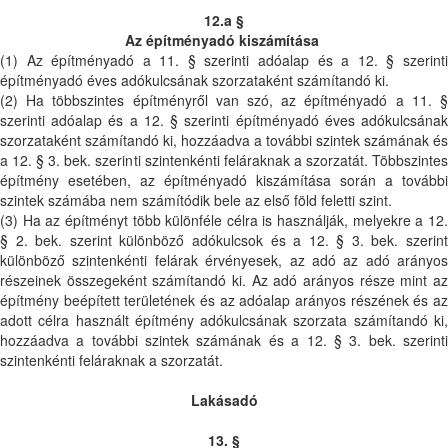
12.a §
Az építményadó kiszámítása
(1) Az építményadó a 11. § szerinti adóalap és a 12. § szerinti
építményadó éves adókulcsának szorzataként számítandó ki.
(2) Ha többszintes építményről van szó, az építményadó a 11. §
szerinti adóalap és a 12. § szerinti építményadó éves adókulcsának
szorzataként számítandó ki, hozzáadva a további szintek számának és
a 12. § 3. bek. szerinti szintenkénti feláraknak a szorzatát. Többszintes
építmény esetében, az építményadó kiszámítása során a további
szintek számába nem számítódik bele az első föld feletti szint.
(3) Ha az építményt több különféle célra is használják, melyekre a 12.
§ 2. bek. szerint különböző adókulcsok és a 12. § 3. bek. szerint
különböző szintenkénti felárak érvényesek, az adó az adó arányos
részeinek összegeként számítandó ki. Az adó arányos része mint az
építmény beépített területének és az adóalap arányos részének és az
adott célra használt építmény adókulcsának szorzata számítandó ki,
hozzáadva a további szintek számának és a 12. § 3. bek. szerinti
szintenkénti feláraknak a szorzatát.
Lakásadó
13. §