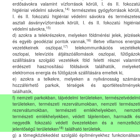
erdősávokra valamint vízforrások körüli, I. és II. fokozatú
14)
higiéniai védelmi sávokra,
természetes gyógyforrások körüli
I. és II. fokozatú higiéniai védelmi sávokra és természetes
asztali ásványvízforrások körüli, I. és II. fokozatú higiéniai
15)
védelmi sávokra,
d) azokra a telekrészekre, melyeken földmérési jelek, jelzések
16)
és egyéb geodéziai pontok vannak,
illetve villamos energia
17)
vezetékeinek oszlopai,
telekommunikációs vezetéke
oszlopai, televíziós átjátszóállomások oszlopai, fűtőgázok
szállítására szolgáló vezetékek föld feletti részei valamint
erdészeti hasznosítású földsávok találhatók, melyeket
elektromos energia és fűtőgázok szállítására emeltek ki,
e) azokra a telkekre, melyeken a nyilvánosság számára
hozzáférhető parkok, térségek és sportlétesítmények
találhatók,
f) nemzeti parkokban, tájvédelmi területeken, természetvédelmi
területeken, természeti rezervátumokban, nemzeti természeti
rezervátumokban, természeti emlékhelyekben, nemzeti
természeti emlékhelyekben, védett tájelemben, harmadik és
negyedik fokozatú védett övezetekben és a nemzetközi
18)
jelentőségű területeken
található területek,
g) a tömegközlekedést szolgáló építményekhez funkcionálisan