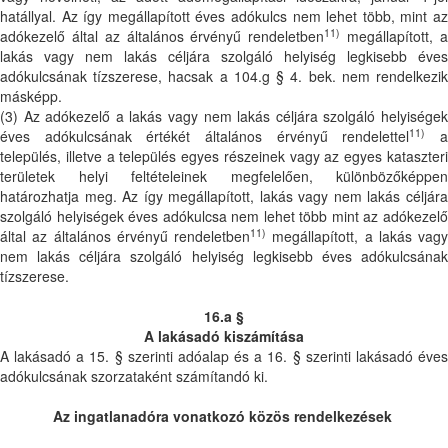
hatállyal. Az így megállapított éves adókulcs nem lehet több, mint az
11)
adókezelő által az általános érvényű rendeletben
megállapított, 
lakás vagy nem lakás céljára szolgáló helyiség legkisebb éves
adókulcsának tízszerese, hacsak a 104.g § 4. bek. nem rendelkezik
másképp.
(3) Az adókezelő a lakás vagy nem lakás céljára szolgáló helyiségek
11)
éves adókulcsának értékét általános érvényű rendelettel
település, illetve a település egyes részeinek vagy az egyes kataszteri
területek helyi feltételeinek megfelelően, különbözőképpen
határozhatja meg. Az így megállapított, lakás vagy nem lakás céljára
szolgáló helyiségek éves adókulcsa nem lehet több mint az adókezelő
11)
által az általános érvényű rendeletben
megállapított, a lakás vagy
nem lakás céljára szolgáló helyiség legkisebb éves adókulcsának
tízszerese.
16.a §
A lakásadó kiszámítása
A lakásadó a 15. § szerinti adóalap és a 16. § szerinti lakásadó éves
adókulcsának szorzataként számítandó ki.
Az ingatlanadóra vonatkozó közös rendelkezések