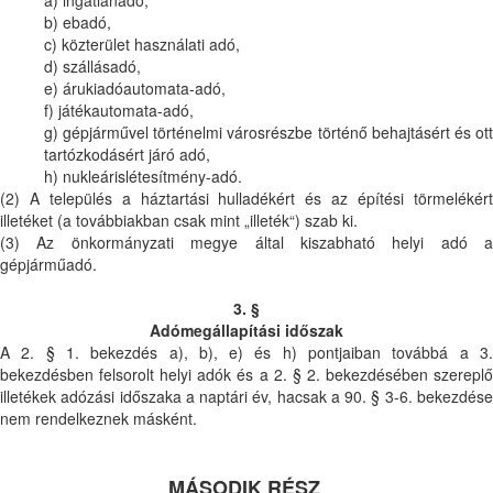
b) ebadó,
c) közterület használati adó,
d) szállásadó,
e) árukiadóautomata-adó,
f) játékautomata-adó,
g) gépjárművel történelmi városrészbe történő behajtásért és ott
tartózkodásért járó adó,
h) nukleárislétesítmény-adó.
(2) A település a háztartási hulladékért és az építési törmelékért
illetéket (a továbbiakban csak mint „illeték“) szab ki.
(3) Az önkormányzati megye által kiszabható helyi adó a
gépjárműadó.
3. §
Adómegállapítási időszak
A 2. § 1. bekezdés a), b), e) és h) pontjaiban továbbá a 3.
bekezdésben felsorolt helyi adók és a 2. § 2. bekezdésében szereplő
illetékek adózási időszaka a naptári év, hacsak a 90. § 3-6. bekezdése
nem rendelkeznek másként.
MÁSODIK RÉSZ