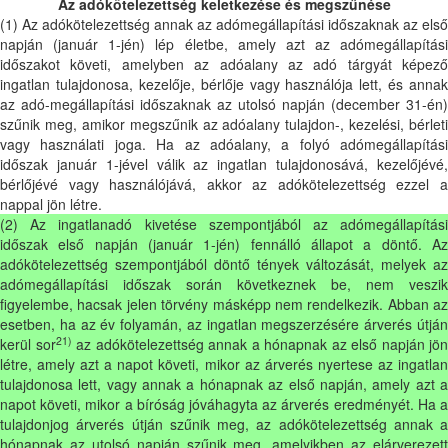
Az adókötelezettség keletkezése és megszűnése
(1) Az adókötelezettség annak az adómegállapítási időszaknak az első
napján (január 1-jén) lép életbe, amely azt az adómegállapítási
időszakot követi, amelyben az adóalany az adó tárgyát képező
ingatlan tulajdonosa, kezelője, bérlője vagy használója lett, és annak
az adó-megállapítási időszaknak az utolsó napján (december 31-én)
szűnik meg, amikor megszűnik az adóalany tulajdon-, kezelési, bérleti
vagy használati joga. Ha az adóalany, a folyó adómegállapítási
időszak január 1-jével válik az ingatlan tulajdonosává, kezelőjévé,
bérlőjévé vagy használójává, akkor az adókötelezettség ezzel a
nappal jön létre.
(2) Az ingatlanadó kivetése szempontjából az adómegállapítási
időszak első napján (január 1-jén) fennálló állapot a döntő. Az
adókötelezettség szempontjából döntő tények változását, melyek az
adómegállapítási időszak során következnek be, nem veszik
figyelembe, hacsak jelen törvény másképp nem rendelkezik. Abban az
esetben, ha az év folyamán, az ingatlan megszerzésére árverés útján
21)
kerül sor
az adókötelezettség annak a hónapnak az első napján jön
létre, amely azt a napot követi, mikor az árverés nyertese az ingatlan
tulajdonosa lett, vagy annak a hónapnak az első napján, amely azt a
napot követi, mikor a bíróság jóváhagyta az árverés eredményét. Ha a
tulajdonjog árverés útján szűnik meg, az adókötelezettség annak a
hónapnak az utolsó napján szűnik meg, amelyikben az elárverezett