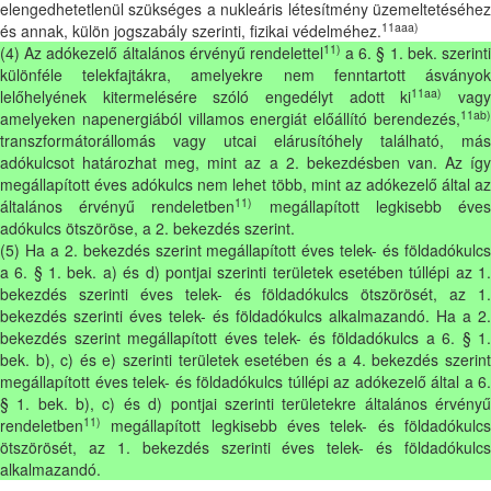
elengedhetetlenül szükséges a nukleáris létesítmény üzemeltetéséhez
11aaa)
és annak, külön jogszabály szerinti, fizikai védelméhez.
11)
(4) Az adókezelő általános érvényű rendelettel
a 6. § 1. bek. szerint
különféle telekfajtákra, amelyekre nem fenntartott ásványok
11aa)
lelőhelyének kitermelésére szóló engedélyt adott ki
vag
11ab)
amelyeken napenergiából villamos energiát előállító berendezés,
transzformátorállomás vagy utcai elárusítóhely található, más
adókulcsot határozhat meg, mint az a 2. bekezdésben van. Az így
megállapított éves adókulcs nem lehet több, mint az adókezelő által az
11)
általános érvényű rendeletben
megállapított legkisebb éve
adókulcs ötszöröse, a 2. bekezdés szerint.
(5) Ha a 2. bekezdés szerint megállapított éves telek- és földadókulcs
a 6. § 1. bek. a) és d) pontjai szerinti területek esetében túllépi az 1.
bekezdés szerinti éves telek- és földadókulcs ötszörösét, az 1.
bekezdés szerinti éves telek- és földadókulcs alkalmazandó. Ha a 2.
bekezdés szerint megállapított éves telek- és földadókulcs a 6. § 1.
bek. b), c) és e) szerinti területek esetében és a 4. bekezdés szerint
megállapított éves telek- és földadókulcs túllépi az adókezelő által a 6.
§ 1. bek. b), c) és d) pontjai szerinti területekre általános érvényű
11)
rendeletben
megállapított legkisebb éves telek- és földadókulcs
ötszörösét, az 1. bekezdés szerinti éves telek- és földadókulcs
alkalmazandó.