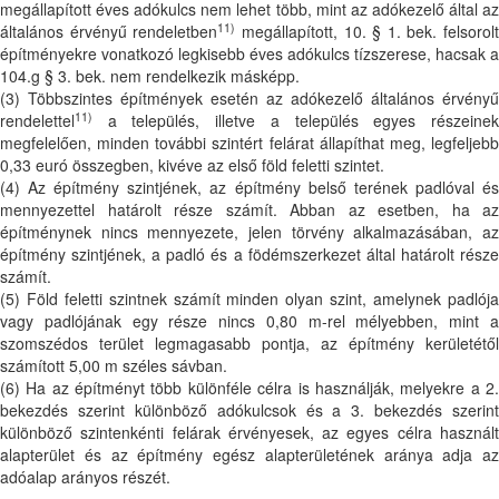
megállapított éves adókulcs nem lehet több, mint az adókezelő által az
11)
általános érvényű rendeletben
megállapított, 10. § 1. bek. felsorolt
építményekre vonatkozó legkisebb éves adókulcs tízszerese, hacsak a
104.g § 3. bek. nem rendelkezik másképp.
(3) Többszintes építmények esetén az adókezelő általános érvényű
11)
rendelettel
a település, illetve a település egyes részeinek
megfelelően, minden további szintért felárat állapíthat meg, legfeljebb
0,33 euró összegben, kivéve az első föld feletti szintet.
(4) Az építmény szintjének, az építmény belső terének padlóval és
mennyezettel határolt része számít. Abban az esetben, ha az
építménynek nincs mennyezete, jelen törvény alkalmazásában, az
építmény szintjének, a padló és a födémszerkezet által határolt része
számít.
(5) Föld feletti szintnek számít minden olyan szint, amelynek padlója
vagy padlójának egy része nincs 0,80 m-rel mélyebben, mint a
szomszédos terület legmagasabb pontja, az építmény kerületétől
számított 5,00 m széles sávban.
(6) Ha az építményt több különféle célra is használják, melyekre a 2.
bekezdés szerint különböző adókulcsok és a 3. bekezdés szerint
különböző szintenkénti felárak érvényesek, az egyes célra használt
alapterület és az építmény egész alapterületének aránya adja az
adóalap arányos részét.