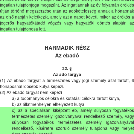
ingatlan tulajdonjoga megszűnt. Az ingatlannak az év folyamán öröklés
útján történő megszerzése után az adókötelesség annak a hónapnak
az első napján keletkezik, amely azt a napot követi, mikor az örökös a
jogerős hagyatékátadó végzés vagy hagyatéki döntés alapján az
ingatlan tulajdonosa lett.
HARMADIK RÉSZ
Az ebadó
22. §
Az adó tárgya
(1) Az ebadó tárgyát a természetes vagy jogi személy által tartott, 6
hónaposnál idősebb kutya képezi.
(2) Az ebadó tárgyát nem képezi
a) a tudományos célokra és kutatási célokra tartott kutya,
b) az állatmenhelyen elhelyezett kutya,
c) az a speciálisan kiképzett eb, amely súlyosan fogyatékos
természetes személy igazolványával rendelkező személy, vagy
súlyosan fogyatékos természetes személy igazolványával
rendelkező, kíséretre szoruló személy tulajdona vagy melyet
ilyen személy használ,