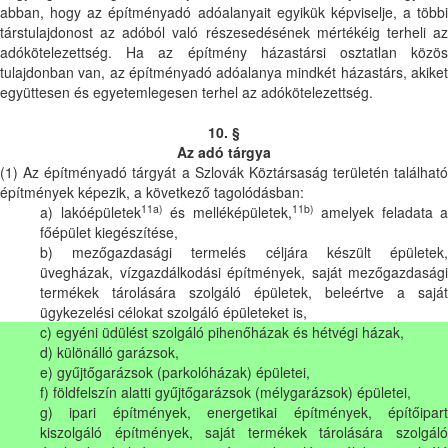
abban, hogy az építményadó adóalanyait egyikük képviselje, a többi
társtulajdonost az adóból való részesedésének mértékéig terheli az
adókötelezettség. Ha az építmény házastársi osztatlan közös
tulajdonban van, az építményadó adóalanya mindkét házastárs, akiket
együttesen és egyetemlegesen terhel az adókötelezettség.
10. §
Az adó tárgya
(1) Az építményadó tárgyát a Szlovák Köztársaság területén található
építmények képezik, a következő tagolódásban:
11a)
11b)
a) lakóépületek
és melléképületek,
amelyek feladata a
főépület kiegészítése,
b) mezőgazdasági termelés céljára készült épületek,
üvegházak, vízgazdálkodási építmények, saját mezőgazdasági
termékek tárolására szolgáló épületek, beleértve a saját
ügykezelési célokat szolgáló épületeket is,
c) egyéni üdülést szolgáló pihenőházak és hétvégi házak,
d) különálló garázsok,
e) gyűjtőgarázsok (parkolóházak) épületei,
f) földfelszín alatti gyűjtőgarázsok (mélygarázsok) épületei,
g) ipari építmények, energetikai építmények, építőipart
kiszolgáló építmények, saját termékek tárolására szolgáló