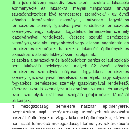
d) a jelen törvény második része szerint azokra a lakáscélú
építményekre és lakásokra, melyek tulajdonosai anyagi
19)
szükséghelyzetben lévő természetes személyek,
62 évné
idősebb természetes személyek, súlyosan fogyatékos
természetes személy igazolványával rendelkező természetes
személyek, vagy súlyosan fogyatékos természetes személy
igazolványával rendelkező, kíséretre szoruló természetes
személyek, valamint nagyobbrészt vagy teljesen magatehetetlen
természetes személyek, ha ezek a lakáscélú építmények és
lakások az ő állandó lakhelyükként szolgálnak,
e) azokra a garázsokra és lakóépületben garázs céljául szolgáló
nem lakáscélú helyiségekre, melyek 62 évnél idősebb
természetes személyek, súlyosan fogyatékos természetes
személy igazolványával rendelkező személyek, vagy súlyosan
fogyatékos természetes személy igazolványával rendelkező,
kíséretre szoruló személyek tulajdonában vannak, és amelyek
ezen személyek szállítását szolgáló gépjárművek tárolását
biztosítják,
f) mezőgazdasági termelésre használt építményekre,
üvegházakra, saját mezőgazdasági termények raktározására
használt építményekre, vízgazdálkodási építményekre, kivéve a
nem saját termelésű mezőgazdasági termények raktározására
használt építményeket és az ügykezelési célokat szolgáló