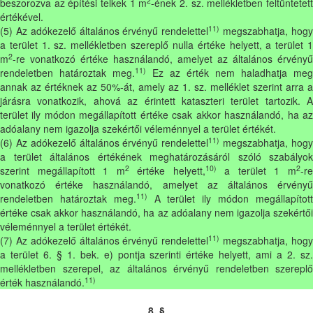
2
beszorozva az építési telkek 1 m
-ének 2. sz. mellékletben feltüntetet
értékével.
11)
(5) Az adókezelő általános érvényű rendelettel
megszabhatja, hog
a terület 1. sz. mellékletben szereplő nulla értéke helyett, a terület 1
2
m
-re vonatkozó értéke használandó, amelyet az általános érvényű
11)
rendeletben határoztak meg.
Ez az érték nem haladhatja meg
annak az értéknek az 50%-át, amely az 1. sz. melléklet szerint arra a
járásra vonatkozik, ahová az érintett kataszteri terület tartozik. A
terület ily módon megállapított értéke csak akkor használandó, ha az
adóalany nem igazolja szekértői véleménnyel a terület értékét.
11)
(6) Az adókezelő általános érvényű rendelettel
megszabhatja, hog
a terület általános értékének meghatározásáról szóló szabályok
2
10)
2
szerint megállapított 1 m
értéke helyett,
a terület 1 m
-r
vonatkozó értéke használandó, amelyet az általános érvényű
11)
rendeletben határoztak meg.
A terület ily módon megállapítot
értéke csak akkor használandó, ha az adóalany nem igazolja szekértői
véleménnyel a terület értékét.
11)
(7) Az adókezelő általános érvényű rendelettel
megszabhatja, hog
a terület 6. § 1. bek. e) pontja szerinti értéke helyett, ami a 2. sz.
mellékletben szerepel, az általános érvényű rendeletben szereplő
11)
érték használandó.
8. §