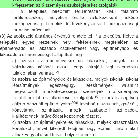
kifejezetten az ő személyes szükségleteiket szolgálják,
l) a település beépített területrészén kívül található
területrészekre, melyeken önálló vállalkozóként működő
mezőgazdasági termelők, fő tevékenységként mezőgazdasági
termelést művelnek.
11)
(3) Az adókezelő általános érvényű rendelettel
a település, illetve a
település egyes részeinek helyi feltételeinek megfelelően az
építményadó és lakásadó csökkentését vagy építményadó és
lakásadó alóli mentességet állapíthat meg
a) azokra az építményekre és lakásokra, melyek nem
vállalkozás céljából alakult vagy létrejött jogi személyek
12)
tulajdonában vannak,
b) azokra az építményekre és lakásokra, melyek iskolák, iskolai
létesítmények, egészségügyi létesítmények valamint
megváltozott munkaképességű személyek munkaterápiás
20)
rehabilitációját és átképzését szolgálják,
szociális segítsé
20a)
céljára használt építményekre
továbbá múzeumok, galériák,
könyvtárak, színházak, mozik, szabadtéri színpadok,
kiállítótermek, művelődési központok részére,
c) azokra az építményekre és lakásokra, melyek kihasználása
korlátozott, mivel kiterjedt felújítás vagy építési tilalom alatt
állnak vagy aláásott telken helyezkednek el,