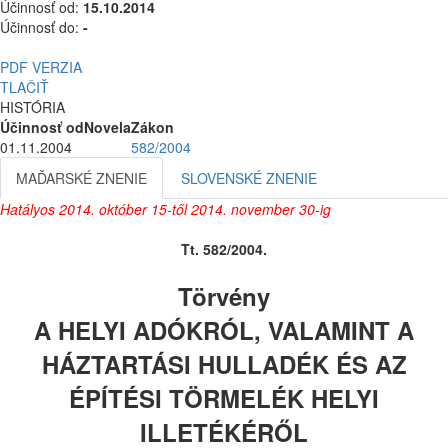
Účinnosť od:
15.10.2014
Účinnosť do:
-
PDF VERZIA
TLAČIŤ
HISTÓRIA
Účinnosť od
Novela
Zákon
01.11.2004
582/2004
MAĎARSKÉ ZNENIE
SLOVENSKÉ ZNENIE
Hatályos 2014. október 15-től 2014. november 30-ig
Tt. 582/2004.
Törvény
A HELYI ADÓKRÓL, VALAMINT A
HÁZTARTÁSI HULLADÉK ÉS AZ
ÉPÍTÉSI TÖRMELÉK HELYI
ILLETÉKÉRŐL