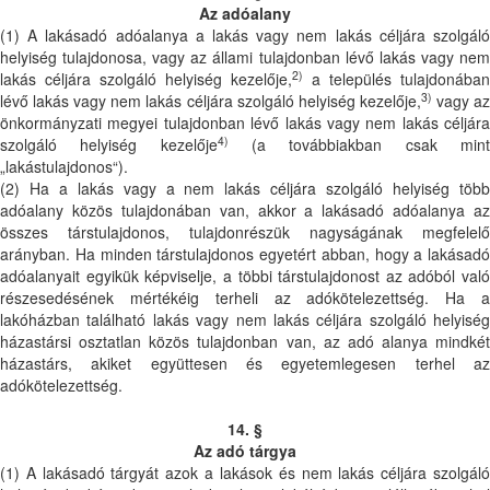
Az adóalany
(1) A lakásadó adóalanya a lakás vagy nem lakás céljára szolgáló
helyiség tulajdonosa, vagy az állami tulajdonban lévő lakás vagy nem
2)
lakás céljára szolgáló helyiség kezelője,
a település tulajdonában
3)
lévő lakás vagy nem lakás céljára szolgáló helyiség kezelője,
vagy a
önkormányzati megyei tulajdonban lévő lakás vagy nem lakás céljára
4)
szolgáló helyiség kezelője
(a továbbiakban csak min
„lakástulajdonos“).
(2) Ha a lakás vagy a nem lakás céljára szolgáló helyiség több
adóalany közös tulajdonában van, akkor a lakásadó adóalanya az
összes társtulajdonos, tulajdonrészük nagyságának megfelelő
arányban. Ha minden társtulajdonos egyetért abban, hogy a lakásadó
adóalanyait egyikük képviselje, a többi társtulajdonost az adóból való
részesedésének mértékéig terheli az adókötelezettség. Ha a
lakóházban található lakás vagy nem lakás céljára szolgáló helyiség
házastársi osztatlan közös tulajdonban van, az adó alanya mindkét
házastárs, akiket együttesen és egyetemlegesen terhel az
adókötelezettség.
14. §
Az adó tárgya
(1) A lakásadó tárgyát azok a lakások és nem lakás céljára szolgáló