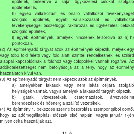
épületek, beleértve a saját ügykezelési célokat szolgáló
épületeket is,
h) egyéb vállalkozást és önálló vállalkozói tevékenységet
szolgáló épületek, egyéb vállalkozással és vállalkozói
tevékenységgel összefüggő raktározás és ügykezelési célokat
szolgáló épületek,
i) egyéb építmények, amelyek nincsenek felsorolva az a)-h)
pontokban.
(2) Az építményadó tárgyát azok az építmények képezik, melyek egy
vagy több föld feletti vagy föld alatti szinttel rendelkeznek, és szilárd
alappal kapcsolódnak a földhöz vagy cölöpökkel vannak rögzítve. Az
adókötelezettséget nem befolyásolja az a tény, hogy az építmény
használaton kívül van.
(3) Az építményadó tárgyát nem képezik azok az építmények,
a) amelyekben lakások vagy nem lakás céljára szolgáló
helyiségek vannak, vagyis amelyek a lakásadó tárgyát képezik,
b) gátak, vízvezetékek, csatornázások, árvízvédelmi
berendezések és hőenergia szállító vezetékek.
(4) Az építmény 1. bekezdés szerinti besorolása szempontjából döntő,
hogy az adómegállapítási időszak első napján, vagyis január 1-jén
milyen célra használják azt.
11. §