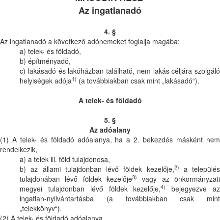
Az ingatlanadó
4. §
Az ingatlanadó a következő adónemeket foglalja magába:
a) telek- és földadó,
b) építményadó,
c) lakásadó és lakóházban található, nem lakás céljára szolgáló
1)
helyiségek adója
(a továbbiakban csak mint „lakásadó“).
A telek- és földadó
5. §
Az adóalany
(1) A telek- és földadó adóalanya, ha a 2. bekezdés másként nem
rendelkezik,
a) a telek ill. föld tulajdonosa,
2)
b) az állami tulajdonban lévő földek kezelője,
a település
3)
tulajdonában lévő földek kezelője
vagy az önkormányzati
4)
megyei tulajdonban lévő földek kezelője,
bejegyezve a
ingatlan-nyilvántartásba (a továbbiakban csak mint
„telekkönyv“).
(2) A telek- és földadó adóalanya