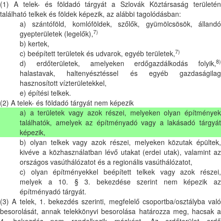
(1) A telek- és földadó tárgyát a Szlovák Köztársaság területén
található telkek és földek képezik, az alábbi tagolódásban:
a) szántóföld, komlóföldek, szőlők, gyümölcsösök, állandó
7)
gyepterületek (legelők),
b) kertek,
7)
c) beépített területek és udvarok, egyéb területek,
8)
d) erdőterületek, amelyeken erdőgazdálkodás folyik,
halastavak, haltenyésztéssel és egyéb gazdaságilag
hasznosított vízterületekkel,
e) építési telkek.
(2) A telek- és földadó tárgyát nem képezik
a) a területek vagy azok részei, melyeken olyan építmények
találhatók, amelyek az építményadó vagy a lakásadó tárgyát
képezik,
b) olyan telkek vagy azok részei, melyeken közutak épültek,
kivéve a közhasználatban lévő utakat (erdei utak), valamint az
országos vasúthálózatot és a regionális vasúthálózatot,
c) olyan építményekkel beépített telkek vagy azok részei,
melyek a 10. § 3. bekezdése szerint nem képezik az
építményadó tárgyát.
(3) A telek, 1. bekezdés szerinti, megfelelő csoportba/osztályba való
besorolását, annak telekkönyvi besorolása határozza meg, hacsak a
4. bekezdés nem rendelkezik másként. Az erdőterület erdő