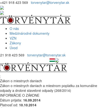
+421 918 423 569
torvenytar@torvenytar.sk
O nás
Medzinárodné dokumenty
VZN
Zákony
Úvod
421 918 423 569
torvenytar@torvenytar.sk
Zákon o miestnych daniach
Zákon o miestnych daniach a miestnom poplatku za komunálne
odpady a drobné stavebné odpady (268/2014)
INFORMÁCIE O ZÁKONE
Dátum prijatia:
16.09.2014
Platnosť od:
10.10.2014