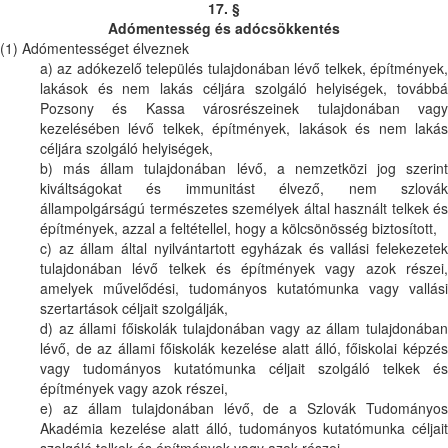
17. §
Adómentesség és adócsökkentés
(1) Adómentességet élveznek
a) az adókezelő település tulajdonában lévő telkek, építmények,
lakások és nem lakás céljára szolgáló helyiségek, továbbá
Pozsony és Kassa városrészeinek tulajdonában vagy
kezelésében lévő telkek, építmények, lakások és nem lakás
céljára szolgáló helyiségek,
b) más állam tulajdonában lévő, a nemzetközi jog szerint
kiváltságokat és immunitást élvező, nem szlovák
állampolgárságú természetes személyek által használt telkek és
építmények, azzal a feltétellel, hogy a kölcsönösség biztosított,
c) az állam által nyilvántartott egyházak és vallási felekezetek
tulajdonában lévő telkek és építmények vagy azok részei,
amelyek művelődési, tudományos kutatómunka vagy vallási
szertartások céljait szolgálják,
d) az állami főiskolák tulajdonában vagy az állam tulajdonában
lévő, de az állami főiskolák kezelése alatt álló, főiskolai képzés
vagy tudományos kutatómunka céljait szolgáló telkek és
építmények vagy azok részei,
e) az állam tulajdonában lévő, de a Szlovák Tudományos
Akadémia kezelése alatt álló, tudományos kutatómunka céljait
szolgáló telkek és építmények vagy azok részei,