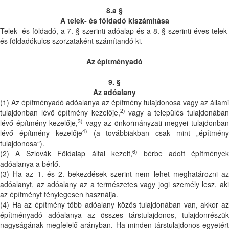
8.a §
A telek- és földadó kiszámítása
Telek- és földadó, a 7. § szerinti adóalap és a 8. § szerinti éves telek-
és földadókulcs szorzataként számítandó ki.
Az építményadó
9. §
Az adóalany
(1) Az építményadó adóalanya az építmény tulajdonosa vagy az állami
2)
tulajdonban lévő építmény kezelője,
vagy a település tulajdonába
3)
lévő építmény kezelője,
vagy az önkormányzati megyei tulajdonba
4)
lévő építmény kezelője
(a továbbiakban csak mint „építmén
tulajdonosa“).
6)
(2) A Szlovák Földalap által kezelt,
bérbe adott építmények
adóalanya a bérlő.
(3) Ha az 1. és 2. bekezdések szerint nem lehet meghatározni az
adóalanyt, az adóalany az a természetes vagy jogi személy lesz, aki
az építményt ténylegesen használja.
(4) Ha az építmény több adóalany közös tulajdonában van, akkor az
építményadó adóalanya az összes társtulajdonos, tulajdonrészük
nagyságának megfelelő arányban. Ha minden társtulajdonos egyetért