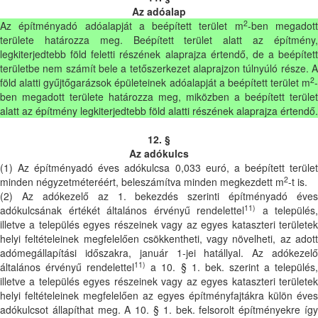
Az adóalap
2
Az építményadó adóalapját a beépített terület m
-ben megadot
területe határozza meg. Beépített terület alatt az építmény,
legkiterjedtebb föld feletti részének alaprajza értendő, de a beépített
területbe nem számít bele a tetőszerkezet alaprajzon túlnyúló része. A
2
föld alatti gyűjtőgarázsok épületeinek adóalapját a beépített terület m
-
ben megadott területe határozza meg, miközben a beépített terület
alatt az építmény legkiterjedtebb föld alatti részének alaprajza értendő.
12. §
Az adókulcs
(1) Az építményadó éves adókulcsa 0,033 euró, a beépített terület
2
minden négyzetméteréért, beleszámítva minden megkezdett m
-t is.
(2) Az adókezelő az 1. bekezdés szerinti építményadó éves
11)
adókulcsának értékét általános érvényű rendelettel
a település,
illetve a település egyes részeinek vagy az egyes kataszteri területek
helyi feltételeinek megfelelően csökkentheti, vagy növelheti, az adott
adómegállapítási időszakra, január 1-jei hatállyal. Az adókezelő
11)
általános érvényű rendelettel
a 10. § 1. bek. szerint a település
illetve a település egyes részeinek vagy az egyes kataszteri területek
helyi feltételeinek megfelelően az egyes építményfajtákra külön éves
adókulcsot állapíthat meg. A 10. § 1. bek. felsorolt építményekre így