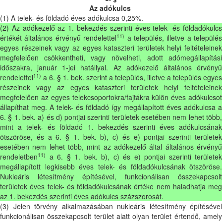
Az adókulcs
(1) A telek- és földadó éves adókulcsa 0,25%.
(2) Az adókezelő az 1. bekezdés szerinti éves telek- és földadókulcs
11)
értékét általános érvényű rendelettel
a település, illetve a település
egyes részeinek vagy az egyes kataszteri területek helyi feltételeinek
megfelelően csökkentheti, vagy növelheti, adott adómegállapítási
időszakra, január 1-jei hatállyal. Az adókezelő általános érvényű
11)
rendelettel
a 6. § 1. bek. szerint a település, illetve a település egyes
részeinek vagy az egyes kataszteri területek helyi feltételeinek
megfelelően az egyes telekcsoportokra/fajtákra külön éves adókulcsot
állapíthat meg. A telek- és földadó így megállapított éves adókulcsa a
6. § 1. bek. a) és d) pontjai szerinti területek esetében nem lehet több,
mint a telek- és földadó 1. bekezdés szerinti éves adókulcsának
ötszöröse, és a 6. § 1. bek. b), c) és e) pontjai szerinti területek
esetében nem lehet több, mint az adókezelő által általános érvényű
11)
rendeletben
a 6. § 1. bek. b), c) és e) pontjai szerinti területek
megállapított legkisebb éves telek- és földadókulcsának ötszöröse.
Nukleáris létesítmény építésével, funkcionálisan összekapcsolt
területek éves telek- és földadókulcsának értéke nem haladhatja meg
az 1. bekezdés szerinti éves adókulcs százszorosát.
(3) Jelen törvény alkalmazásában nukleáris létesítmény építésével
funkcionálisan összekapcsolt terület alatt olyan terület értendő, amely