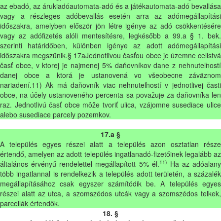
az ebadó, az árukiadóautomata-adó és a játékautomata-adó bevallása
vagy a részleges adóbevallás esetén arra az adómegállapítási
időszakra, amelyben először jön létre igénye az adó csökkentésére
vagy az adófizetés alóli mentesítésre, legkésőbb a 99.a § 1. bek.
szerinti határidőben, különben igénye az adott adómegállapítási
időszakra megszűnik.§ 17aJednotlivou časťou obce je územne celistvá
časť obce, v ktorej je najmenej 5% daňovníkov dane z nehnuteľností
danej obce a ktorá je ustanovená vo všeobecne záväznom
nariadení.11) Ak má daňovník viac nehnuteľností v jednotlivej časti
obce, na účely ustanoveného percenta sa považuje za daňovníka len
raz. Jednotlivú časť obce môže tvoriť ulica, vzájomne susediace ulice
alebo susediace parcely pozemkov.
17.a §
A település egyes részei alatt a település azon osztatlan része
értendő, amelyen az adott település ingatlanadó-fizetőinek legalább az
11)
általános érvényű rendelettel megállapított 5% él.
Ha az adóalany
több ingatlannal is rendelkezik a település adott területén, a százalék
megállapításához csak egyszer számítódik be. A település egyes
részei alatt az utca, a szomszédos utcák vagy a szomszédos telkek,
parcellák értendők.
18. §