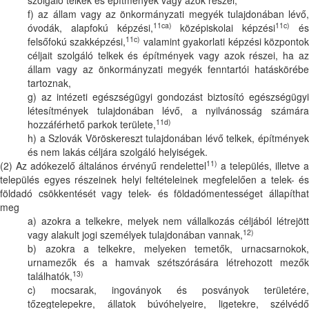
f) az állam vagy az önkormányzati megyék tulajdonában lévő,
11ca)
11c)
óvodák, alapfokú képzési,
középiskolai képzési
é
11c)
felsőfokú szakképzési,
valamint gyakorlati képzési központo
céljait szolgáló telkek és építmények vagy azok részei, ha az
állam vagy az önkormányzati megyék fenntartói hatáskörébe
tartoznak,
g) az intézeti egészségügyi gondozást biztosító egészségügyi
létesítmények tulajdonában lévő, a nyilvánosság számára
11d)
hozzáférhető parkok területe,
h) a Szlovák Vöröskereszt tulajdonában lévő telkek, építmények
és nem lakás céljára szolgáló helyiségek.
11)
(2) Az adókezelő általános érvényű rendelettel
a település, illetve a
település egyes részeinek helyi feltételeinek megfelelően a telek- és
földadó csökkentését vagy telek- és földadómentességet állapíthat
meg
a) azokra a telkekre, melyek nem vállalkozás céljából létrejött
12)
vagy alakult jogi személyek tulajdonában vannak,
b) azokra a telkekre, melyeken temetők, urnacsarnokok,
urnamezők és a hamvak szétszórására létrehozott mezők
13)
találhatók,
c) mocsarak, ingoványok és posványok területére,
tőzegtelepekre, állatok búvóhelyeire, ligetekre, szélvédő