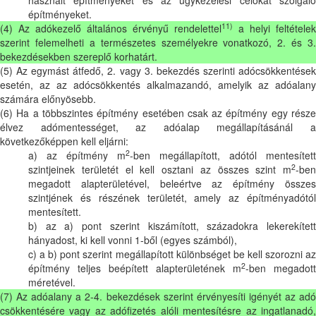
építményeket.
11)
(4) Az adókezelő általános érvényű rendelettel
a helyi feltételek
szerint felemelheti a természetes személyekre vonatkozó, 2. és 3.
bekezdésekben szereplő korhatárt.
(5) Az egymást átfedő, 2. vagy 3. bekezdés szerinti adócsökkentések
esetén, az az adócsökkentés alkalmazandó, amelyik az adóalany
számára előnyösebb.
(6) Ha a többszintes építmény esetében csak az építmény egy része
élvez adómentességet, az adóalap megállapításánál a
következőképpen kell eljárni:
2
a) az építmény m
-ben megállapított, adótól mentesített
2
szintjeinek területét el kell osztani az összes szint m
-ben
megadott alapterületével, beleértve az építmény összes
szintjének és részének területét, amely az építményadótól
mentesített.
b) az a) pont szerint kiszámított, századokra lekerekített
hányadost, ki kell vonni 1-ből (egyes számból),
c) a b) pont szerint megállapított különbséget be kell szorozni az
2
építmény teljes beépített alapterületének m
-ben megadott
méretével.
(7) Az adóalany a 2-4. bekezdések szerint érvényesíti igényét az adó
csökkentésére vagy az adófizetés alóli mentesítésre az ingatlanadó,