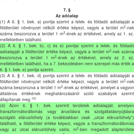
7. §
Az adóalap
(1) A 6. § 1. bek. a) pontja szerint a telek- és földadó adóalapját a
2
földterület növényzet nélküli értéke képezi, vagyis a terület m
-nek
2
száma beszorozva a terület 1 m
-ének az értékével, amely az 1. sz
mellékletben található.
(2) A 6. § 1. bek. b), c) és e) pontjai szerint a telek- és földadó
2
adóalapját a földterület értéke képezi, vagyis a terület m
-nek szám
2
beszorozva a terület 1 m
-ének az értékével, amely az 2. sz.
mellékletben található, ha a 7. bekezdésben nem szerepel más érték a
6. § 1. bek. e) pontja szerint.
(3) A 6. § 1. bek. d) pontja szerint a telek- és földadó adóalapját a
2
földterület növényzet nélküli értéke képezi, vagyis a terület m
-nek
2
száma beszorozva a terület 1 m
-ének az értékével, amelyet a vagyon
általános értékének meghatározásáról szóló szabályok szerint
10)
állapítanak meg.
(4) Azon 6. § 1. bek. szerinti területek adóalapját, amelyen
transzformátorállomás vagy árusításra és szolgáltatásnyújtásra
szolgáló elárusítóhely (a továbbiakban csak „utcai elárusítóhely”)
található, a földterület értéke képezi, vagyis a transzformátorállomás
2
vagy az utcai elárusítóhely valós, m
-ben megadott alapterület