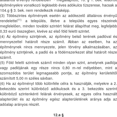
építményekre vonatkozó legkisebb éves adókulcs tízszerese, hacsak a
104.g § 3. bek. nem rendelkezik másképp.
(3) Többszintes építmények esetén az adókezelő általános érvényű
11)
rendelettel
a település, illetve a település egyes részeinek
megfelelően, minden további szintért felárat állapíthat meg, legfeljebb
0,33 euró összegben, kivéve az első föld feletti szintet.
(4) Az építmény szintjének, az építmény belső terének padlóval és
mennyezettel határolt része számít. Abban az esetben, ha az
építménynek nincs mennyezete, jelen törvény alkalmazásában, az
építmény szintjének, a padló és a födémszerkezet által határolt része
számít.
(5) Föld feletti szintnek számít minden olyan szint, amelynek padlója
vagy padlójának egy része nincs 0,80 m-rel mélyebben, mint a
szomszédos terület legmagasabb pontja, az építmény kerületétől
számított 5,00 m széles sávban.
(6) Ha az építményt több különféle célra is használják, melyekre a 2.
bekezdés szerint különböző adókulcsok és a 3. bekezdés szerint
különböző szintenkénti felárak érvényesek, az egyes célra használt
alapterület és az építmény egész alapterületének aránya adja az
adóalap arányos részét.
12.a §