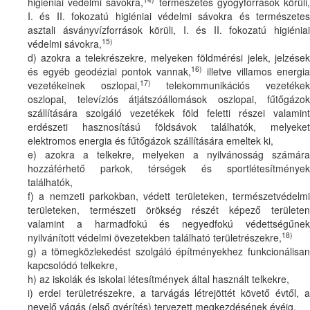
higiéniai védelmi sávokra,
természetes gyógyforrások körüli
I. és II. fokozatú higiéniai védelmi sávokra és természetes
asztali ásványvízforrások körüli, I. és II. fokozatú higiéniai
15)
védelmi sávokra,
d) azokra a telekrészekre, melyeken földmérési jelek, jelzések
16)
és egyéb geodéziai pontok vannak,
illetve villamos energia
17)
vezetékeinek oszlopai,
telekommunikációs vezetéke
oszlopai, televíziós átjátszóállomások oszlopai, fűtőgázok
szállítására szolgáló vezetékek föld feletti részei valamint
erdészeti hasznosítású földsávok találhatók, melyeket
elektromos energia és fűtőgázok szállítására emeltek ki,
e) azokra a telkekre, melyeken a nyilvánosság számára
hozzáférhető parkok, térségek és sportlétesítmények
találhatók,
f) a nemzeti parkokban, védett területeken, természetvédelmi
területeken, természeti örökség részét képező területen
valamint a harmadfokú és negyedfokú védettségűnek
18)
nyilvánított védelmi övezetekben található területrészekre,
g) a tömegközlekedést szolgáló építményekhez funkcionálisan
kapcsolódó telkekre,
h) az iskolák és iskolai létesítmények által használt telkekre,
i) erdei területrészekre, a tarvágás létrejöttét követő évtől, a
nevelő vágás (első gyérítés) tervezett megkezdésének évéig,