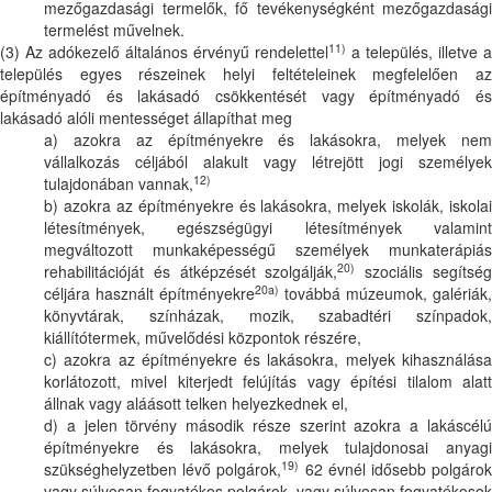
mezőgazdasági termelők, fő tevékenységként mezőgazdasági
termelést művelnek.
11)
(3) Az adókezelő általános érvényű rendelettel
a település, illetve a
település egyes részeinek helyi feltételeinek megfelelően az
építményadó és lakásadó csökkentését vagy építményadó és
lakásadó alóli mentességet állapíthat meg
a) azokra az építményekre és lakásokra, melyek nem
vállalkozás céljából alakult vagy létrejött jogi személyek
12)
tulajdonában vannak,
b) azokra az építményekre és lakásokra, melyek iskolák, iskolai
létesítmények, egészségügyi létesítmények valamint
megváltozott munkaképességű személyek munkaterápiás
20)
rehabilitációját és átképzését szolgálják,
szociális segítsé
20a)
céljára használt építményekre
továbbá múzeumok, galériák,
könyvtárak, színházak, mozik, szabadtéri színpadok,
kiállítótermek, művelődési központok részére,
c) azokra az építményekre és lakásokra, melyek kihasználása
korlátozott, mivel kiterjedt felújítás vagy építési tilalom alatt
állnak vagy aláásott telken helyezkednek el,
d) a jelen törvény második része szerint azokra a lakáscélú
építményekre és lakásokra, melyek tulajdonosai anyagi
19)
szükséghelyzetben lévő polgárok,
62 évnél idősebb polgáro
vagy súlyosan fogyatékos polgárok, vagy súlyosan fogyatékosok