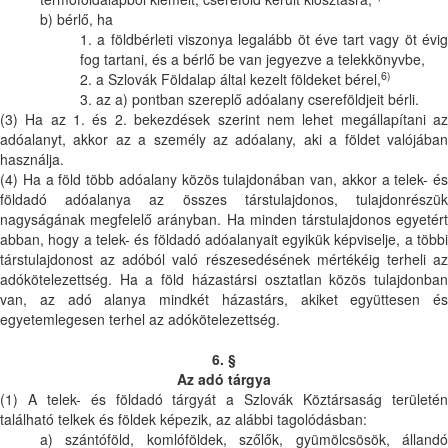
b) bérlő, ha
1. a földbérleti viszonya legalább öt éve tart vagy öt évig
fog tartani, és a bérlő be van jegyezve a telekkönyvbe,
6)
2. a Szlovák Földalap által kezelt földeket bérel,
3. az a) pontban szereplő adóalany csereföldjeit bérli.
(3) Ha az 1. és 2. bekezdések szerint nem lehet megállapítani az
adóalanyt, akkor az a személy az adóalany, aki a földet valójában
használja.
(4) Ha a föld több adóalany közös tulajdonában van, akkor a telek- és
földadó adóalanya az összes társtulajdonos, tulajdonrészük
nagyságának megfelelő arányban. Ha minden társtulajdonos egyetért
abban, hogy a telek- és földadó adóalanyait egyikük képviselje, a többi
társtulajdonost az adóból való részesedésének mértékéig terheli az
adókötelezettség. Ha a föld házastársi osztatlan közös tulajdonban
van, az adó alanya mindkét házastárs, akiket együttesen és
egyetemlegesen terhel az adókötelezettség.
6. §
Az adó tárgya
(1) A telek- és földadó tárgyát a Szlovák Köztársaság területén
található telkek és földek képezik, az alábbi tagolódásban:
a) szántóföld, komlóföldek, szőlők, gyümölcsösök, állandó