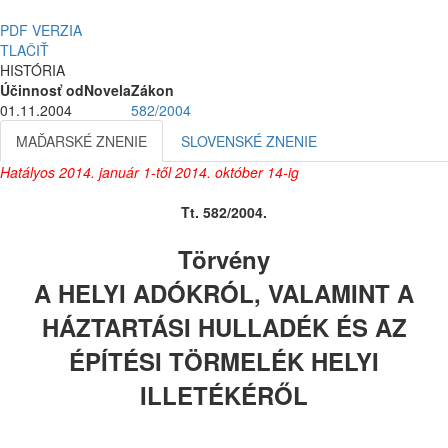
PDF VERZIA
TLAČIŤ
HISTÓRIA
Účinnosť od
Novela
Zákon
01.11.2004
582/2004
MAĎARSKÉ ZNENIE
SLOVENSKÉ ZNENIE
Hatályos 2014. január 1-től 2014. október 14-ig
Tt. 582/2004.
Törvény
A HELYI ADÓKRÓL, VALAMINT A
HÁZTARTÁSI HULLADÉK ÉS AZ
ÉPÍTÉSI TÖRMELÉK HELYI
ILLETÉKÉRŐL