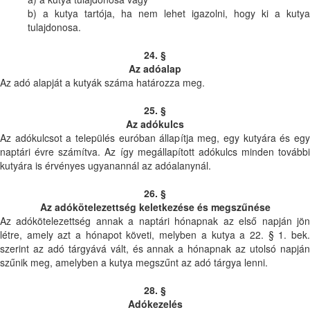
b) a kutya tartója, ha nem lehet igazolni, hogy ki a kutya
tulajdonosa.
24. §
Az adóalap
Az adó alapját a kutyák száma határozza meg.
25. §
Az adókulcs
Az adókulcsot a település euróban állapítja meg, egy kutyára és egy
naptári évre számítva. Az így megállapított adókulcs minden további
kutyára is érvényes ugyanannál az adóalanynál.
26. §
Az adókötelezettség keletkezése és megszűnése
Az adókötelezettség annak a naptári hónapnak az első napján jön
létre, amely azt a hónapot követi, melyben a kutya a 22. § 1. bek.
szerint az adó tárgyává vált, és annak a hónapnak az utolsó napján
szűnik meg, amelyben a kutya megszűnt az adó tárgya lenni.
28. §
Adókezelés