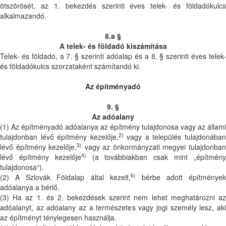
ötszörösét, az 1. bekezdés szerinti éves telek- és földadókulcs
alkalmazandó.
8.a §
A telek- és földadó kiszámítása
Telek- és földadó, a 7. § szerinti adóalap és a 8. § szerinti éves telek-
és földadókulcs szorzataként számítandó ki.
Az építményadó
9. §
Az adóalany
(1) Az építményadó adóalanya az építmény tulajdonosa vagy az állami
2)
tulajdonban lévő építmény kezelője,
vagy a település tulajdonába
3)
lévő építmény kezelője,
vagy az önkormányzati megyei tulajdonba
4)
lévő építmény kezelője
(a továbbiakban csak mint „építmén
tulajdonosa“).
6)
(2) A Szlovák Földalap által kezelt,
bérbe adott építmények
adóalanya a bérlő.
(3) Ha az 1. és 2. bekezdések szerint nem lehet meghatározni az
adóalanyt, az adóalany az a természetes vagy jogi személy lesz, aki
az építményt ténylegesen használja.