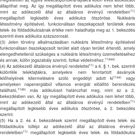
állapíthat meg. Az így megállapított éves adókulcs nem lehet több,
11)
mint az adókezelő által az általános érvényű rendeletben
megállapított legkisebb éves adókulcs ötszöröse. Nukleáris
létesítmény építésével, funkcionálisan összekapcsolt területek éves
telek- és földadókulcsának értéke nem haladhatja meg az 1. bekezdés
szerinti éves adókulcs százszorosát.
(3) Jelen törvény alkalmazásában nukleáris létesítmény építésével
funkcionálisan összekapcsolt terület alatt olyan terület értendő, amely
elengedhetetlenül szükséges a nukleáris létesítmény üzemeltetéséhez
11aaa)
és annak, külön jogszabály szerinti, fizikai védelméhez.
11)
(4) Az adókezelő általános érvényű rendelettel
a 6. § 1. bek. szerint
különféle telekfajtákra, amelyekre nem fenntartott ásványok
11aa)
lelőhelyének kitermelésére szóló engedélyt adott ki
vag
amelyeken napenergiából villamos energiát előállító berendezés
11ab)
található,
más adókulcsot határozhat meg, mint az a 2.
bekezdésben van. Az így megállapított éves adókulcs nem lehet több,
11)
mint az adókezelő által az általános érvényű rendeletben
megállapított legkisebb éves adókulcs ötszöröse, a 2. bekezdés
szerint.
(5) Ha a 2. és 4. bekezdések szerint megállapított éves telek- és
földadókulcs túllépi az adókezelő által az általános érvényű
11)
rendeletben
megállapított legkisebb éves telek- és földadókulcs