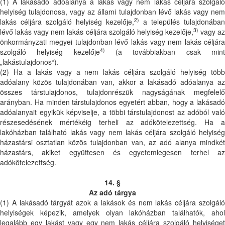
(1) A lakásadó adóalanya a lakás vagy nem lakás céljára szolgáló
helyiség tulajdonosa, vagy az állami tulajdonban lévő lakás vagy nem
2)
lakás céljára szolgáló helyiség kezelője,
a település tulajdonában
3)
lévő lakás vagy nem lakás céljára szolgáló helyiség kezelője,
vagy a
önkormányzati megyei tulajdonban lévő lakás vagy nem lakás céljára
4)
szolgáló helyiség kezelője
(a továbbiakban csak min
„lakástulajdonos“).
(2) Ha a lakás vagy a nem lakás céljára szolgáló helyiség több
adóalany közös tulajdonában van, akkor a lakásadó adóalanya az
összes társtulajdonos, tulajdonrészük nagyságának megfelelő
arányban. Ha minden társtulajdonos egyetért abban, hogy a lakásadó
adóalanyait egyikük képviselje, a többi társtulajdonost az adóból való
részesedésének mértékéig terheli az adókötelezettség. Ha a
lakóházban található lakás vagy nem lakás céljára szolgáló helyiség
házastársi osztatlan közös tulajdonban van, az adó alanya mindkét
házastárs, akiket együttesen és egyetemlegesen terhel az
adókötelezettség.
14. §
Az adó tárgya
(1) A lakásadó tárgyát azok a lakások és nem lakás céljára szolgáló
helyiségek képezik, amelyek olyan lakóházban találhatók, ahol
legalább egy lakást vagy egy nem lakás céljára szolgáló helyiséget