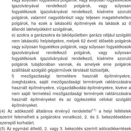
igazolványával rendelkező polgárok, vagy súlyosan
fogyatékosok igazolványával rendelkező, kíséretre szoruló
polgárok, valamint nagyobbrészt vagy teljesen magatehetetlen
polgárok, ha ezek a lakáscélú építmények és lakások az ő
állandó lakhelyükként szolgálnak,
e) azokra a garázsokra és lakóépületben garázs céljául szolgáló
nem lakáscélú helyiségekre, melyek 62 évnél idősebb polgárok
vagy súlyosan fogyatékos polgárok, vagy súlyosan fogyatékosok
igazolványával rendelkező polgárok, vagy súlyosan
fogyatékosok igazolványával rendelkező, kíséretre szoruló
polgárok tulajdonában vannak, és amelyek eme polgárok
szállítását szolgáló gépjárművek tárolását biztosítják,
f) mezőgazdasági termelésre használt építményekre,
üvegházakra, saját mezőgazdasági termények raktározására
használt építményekre, vízgazdálkodási építményekre, kivéve a
nem saját termelésű mezőgazdasági termények raktározására
használt építményeket és az ügykezelési célokat szolgáló
építményeket.
11)
(4) Az adókezelő általános érvényű rendelettel
a helyi feltételek
szerint felemelheti a polgárokra vonatkozó, 2. és 3. bekezdésekben
szereplő korhatárt.
(5) Az egymást átfedő, 2. vagy 3. bekezdés szerinti adócsökkentések