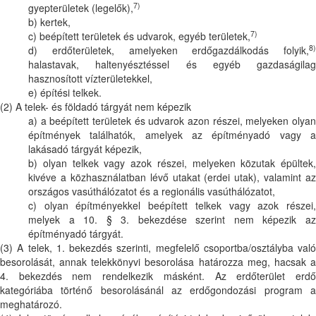
7)
gyepterületek (legelők),
b) kertek,
7)
c) beépített területek és udvarok, egyéb területek,
8)
d) erdőterületek, amelyeken erdőgazdálkodás folyik,
halastavak, haltenyésztéssel és egyéb gazdaságilag
hasznosított vízterületekkel,
e) építési telkek.
(2) A telek- és földadó tárgyát nem képezik
a) a beépített területek és udvarok azon részei, melyeken olyan
építmények találhatók, amelyek az építményadó vagy a
lakásadó tárgyát képezik,
b) olyan telkek vagy azok részei, melyeken közutak épültek,
kivéve a közhasználatban lévő utakat (erdei utak), valamint az
országos vasúthálózatot és a regionális vasúthálózatot,
c) olyan építményekkel beépített telkek vagy azok részei,
melyek a 10. § 3. bekezdése szerint nem képezik az
építményadó tárgyát.
(3) A telek, 1. bekezdés szerinti, megfelelő csoportba/osztályba való
besorolását, annak telekkönyvi besorolása határozza meg, hacsak a
4. bekezdés nem rendelkezik másként. Az erdőterület erdő
kategóriába történő besorolásánál az erdőgondozási program a
meghatározó.