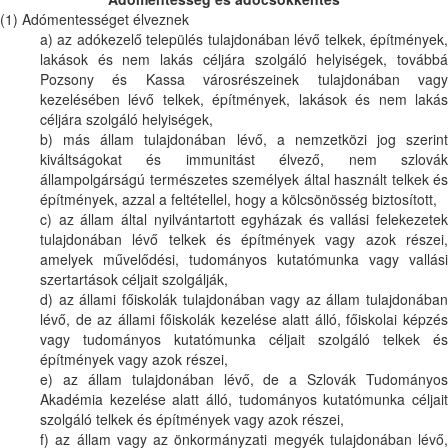
(1) Adómentességet élveznek
a) az adókezelő település tulajdonában lévő telkek, építmények,
lakások és nem lakás céljára szolgáló helyiségek, továbbá
Pozsony és Kassa városrészeinek tulajdonában vagy
kezelésében lévő telkek, építmények, lakások és nem lakás
céljára szolgáló helyiségek,
b) más állam tulajdonában lévő, a nemzetközi jog szerint
kiváltságokat és immunitást élvező, nem szlovák
állampolgárságú természetes személyek által használt telkek és
építmények, azzal a feltétellel, hogy a kölcsönösség biztosított,
c) az állam által nyilvántartott egyházak és vallási felekezetek
tulajdonában lévő telkek és építmények vagy azok részei,
amelyek művelődési, tudományos kutatómunka vagy vallási
szertartások céljait szolgálják,
d) az állami főiskolák tulajdonában vagy az állam tulajdonában
lévő, de az állami főiskolák kezelése alatt álló, főiskolai képzés
vagy tudományos kutatómunka céljait szolgáló telkek és
építmények vagy azok részei,
e) az állam tulajdonában lévő, de a Szlovák Tudományos
Akadémia kezelése alatt álló, tudományos kutatómunka céljait
szolgáló telkek és építmények vagy azok részei,
f) az állam vagy az önkormányzati megyék tulajdonában lévő,