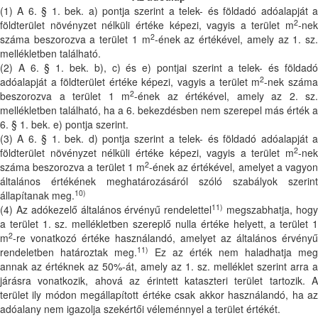
(1) A 6. § 1. bek. a) pontja szerint a telek- és földadó adóalapját a
2
földterület növényzet nélküli értéke képezi, vagyis a terület m
-nek
2
száma beszorozva a terület 1 m
-ének az értékével, amely az 1. sz
mellékletben található.
(2) A 6. § 1. bek. b), c) és e) pontjai szerint a telek- és földadó
2
adóalapját a földterület értéke képezi, vagyis a terület m
-nek szám
2
beszorozva a terület 1 m
-ének az értékével, amely az 2. sz.
mellékletben található, ha a 6. bekezdésben nem szerepel más érték a
6. § 1. bek. e) pontja szerint.
(3) A 6. § 1. bek. d) pontja szerint a telek- és földadó adóalapját a
2
földterület növényzet nélküli értéke képezi, vagyis a terület m
-nek
2
száma beszorozva a terület 1 m
-ének az értékével, amelyet a vagyon
általános értékének meghatározásáról szóló szabályok szerint
10)
állapítanak meg.
11)
(4) Az adókezelő általános érvényű rendelettel
megszabhatja, hog
a terület 1. sz. mellékletben szereplő nulla értéke helyett, a terület 1
2
m
-re vonatkozó értéke használandó, amelyet az általános érvényű
11)
rendeletben határoztak meg.
Ez az érték nem haladhatja meg
annak az értéknek az 50%-át, amely az 1. sz. melléklet szerint arra a
járásra vonatkozik, ahová az érintett kataszteri terület tartozik. A
terület ily módon megállapított értéke csak akkor használandó, ha az
adóalany nem igazolja szekértői véleménnyel a terület értékét.