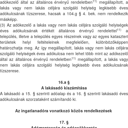
11)
adókezelő által az általános érvényű rendeletben
megállapított, 
lakás vagy nem lakás céljára szolgáló helyiség legkisebb éves
adókulcsának tízszerese, hacsak a 104.g § 4. bek. nem rendelkezik
másképp.
(3) Az adókezelő a lakás vagy nem lakás céljára szolgáló helyiségek
11)
éves adókulcsának értékét általános érvényű rendelettel
település, illetve a település egyes részeinek vagy az egyes kataszteri
területek helyi feltételeinek megfelelően, különbözőképpen
határozhatja meg. Az így megállapított, lakás vagy nem lakás céljára
szolgáló helyiségek éves adókulcsa nem lehet több mint az adókezelő
11)
által az általános érvényű rendeletben
megállapított, a lakás vagy
nem lakás céljára szolgáló helyiség legkisebb éves adókulcsának
tízszerese.
16.a §
A lakásadó kiszámítása
A lakásadó a 15. § szerinti adóalap és a 16. § szerinti lakásadó éves
adókulcsának szorzataként számítandó ki.
Az ingatlanadóra vonatkozó közös rendelkezések
17. §
Adómentesség és adócsökkentés