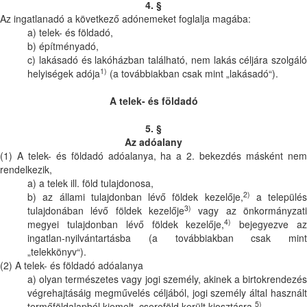
4. §
Az ingatlanadó a következő adónemeket foglalja magába:
a) telek- és földadó,
b) építményadó,
c) lakásadó és lakóházban található, nem lakás céljára szolgáló
1)
helyiségek adója
(a továbbiakban csak mint „lakásadó“).
A telek- és földadó
5. §
Az adóalany
(1) A telek- és földadó adóalanya, ha a 2. bekezdés másként nem
rendelkezik,
a) a telek ill. föld tulajdonosa,
2)
b) az állami tulajdonban lévő földek kezelője,
a település
3)
tulajdonában lévő földek kezelője
vagy az önkormányzati
4)
megyei tulajdonban lévő földek kezelője,
bejegyezve a
ingatlan-nyilvántartásba (a továbbiakban csak mint
„telekkönyv“).
(2) A telek- és földadó adóalanya
a) olyan természetes vagy jogi személy, akinek a birtokrendezés
végrehajtásáig megművelés céljából, jogi személy által használt
5)
termőföldalapból kiemelt, csereföld került kiosztásra,