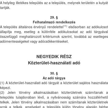
A helyileg illetékes település az a település, melynek területén a kutyát
tartják.
29. §
Felhatalmazó rendelkezés
11)
A település általános érvényű rendelettel
elsősorban az adókulcso
állapítja meg, esetleg a különféle adókulcsokat az adó tárgyával
összefüggő meghatározott kritériumok szerint, továbbá az esetleges
adómentességeket vagy adócsökkentéseket.
NEGYEDIK RÉSZ
Közterület-használati adó
30. §
Az adó tárgya
(1) A közterület-használati adó tárgyát a közterület sajátos használata
képezi.
(2) Jelen törvény alkalmazásában közterületnek számítanak a
település tulajdonában lévő, a nyilvánosság számára hozzáférhető
telkek. Jelen törvény alkalmazásában nem számítanak közterületnek
azok a telkek, amelyeket a település külön törvény alapján bérbe