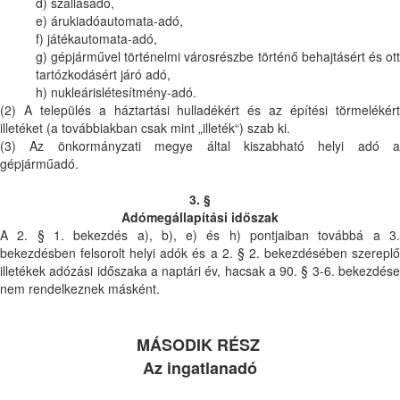
d) szállásadó,
e) árukiadóautomata-adó,
f) játékautomata-adó,
g) gépjárművel történelmi városrészbe történő behajtásért és ott
tartózkodásért járó adó,
h) nukleárislétesítmény-adó.
(2) A település a háztartási hulladékért és az építési törmelékért
illetéket (a továbbiakban csak mint „illeték“) szab ki.
(3) Az önkormányzati megye által kiszabható helyi adó a
gépjárműadó.
3. §
Adómegállapítási időszak
A 2. § 1. bekezdés a), b), e) és h) pontjaiban továbbá a 3.
bekezdésben felsorolt helyi adók és a 2. § 2. bekezdésében szereplő
illetékek adózási időszaka a naptári év, hacsak a 90. § 3-6. bekezdése
nem rendelkeznek másként.
MÁSODIK RÉSZ
Az ingatlanadó