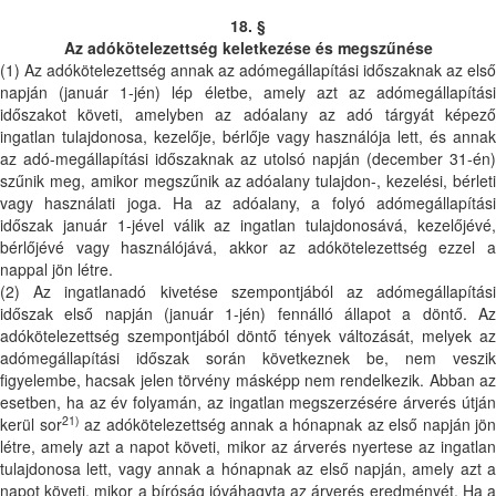
18. §
Az adókötelezettség keletkezése és megszűnése
(1) Az adókötelezettség annak az adómegállapítási időszaknak az első
napján (január 1-jén) lép életbe, amely azt az adómegállapítási
időszakot követi, amelyben az adóalany az adó tárgyát képező
ingatlan tulajdonosa, kezelője, bérlője vagy használója lett, és annak
az adó-megállapítási időszaknak az utolsó napján (december 31-én)
szűnik meg, amikor megszűnik az adóalany tulajdon-, kezelési, bérleti
vagy használati joga. Ha az adóalany, a folyó adómegállapítási
időszak január 1-jével válik az ingatlan tulajdonosává, kezelőjévé,
bérlőjévé vagy használójává, akkor az adókötelezettség ezzel a
nappal jön létre.
(2) Az ingatlanadó kivetése szempontjából az adómegállapítási
időszak első napján (január 1-jén) fennálló állapot a döntő. Az
adókötelezettség szempontjából döntő tények változását, melyek az
adómegállapítási időszak során következnek be, nem veszik
figyelembe, hacsak jelen törvény másképp nem rendelkezik. Abban az
esetben, ha az év folyamán, az ingatlan megszerzésére árverés útján
21)
kerül sor
az adókötelezettség annak a hónapnak az első napján jön
létre, amely azt a napot követi, mikor az árverés nyertese az ingatlan
tulajdonosa lett, vagy annak a hónapnak az első napján, amely azt a
napot követi, mikor a bíróság jóváhagyta az árverés eredményét. Ha a