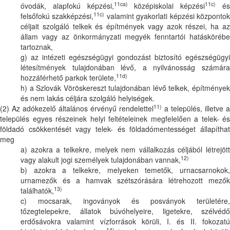
11ca)
11c)
óvodák, alapfokú képzési,
középiskolai képzési
é
11c)
felsőfokú szakképzési,
valamint gyakorlati képzési központo
céljait szolgáló telkek és építmények vagy azok részei, ha az
állam vagy az önkormányzati megyék fenntartói hatáskörébe
tartoznak,
g) az intézeti egészségügyi gondozást biztosító egészségügyi
létesítmények tulajdonában lévő, a nyilvánosság számára
11d)
hozzáférhető parkok területe,
h) a Szlovák Vöröskereszt tulajdonában lévő telkek, építmények
és nem lakás céljára szolgáló helyiségek.
11)
(2) Az adókezelő általános érvényű rendelettel
a település, illetve a
település egyes részeinek helyi feltételeinek megfelelően a telek- és
földadó csökkentését vagy telek- és földadómentességet állapíthat
meg
a) azokra a telkekre, melyek nem vállalkozás céljából létrejött
12)
vagy alakult jogi személyek tulajdonában vannak,
b) azokra a telkekre, melyeken temetők, urnacsarnokok,
urnamezők és a hamvak szétszórására létrehozott mezők
13)
találhatók,
c) mocsarak, ingoványok és posványok területére,
tőzegtelepekre, állatok búvóhelyeire, ligetekre, szélvédő
erdősávokra valamint vízforrások körüli, I. és II. fokozatú
14)