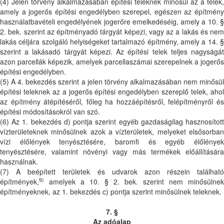
(4) Jelen törvény alkalmazásában építési teleknek minősül az a telek,
amely a jogerős építési engedélyben szerepel, egészen az építmény
használatbavételi engedélyének jogerőre emelkedéséig, amely a 10. §
2. bek. szerint az építményadó tárgyát képezi, vagy az a lakás és nem
lakás céljára szolgáló helyiségeket tartalmazó építmény, amely a 14. §
szerint a lakásadó tárgyát képezi. Az építési telek teljes nagyságát
azon parcellák képezik, amelyek parcellaszámai szerepelnek a jogerős
építési engedélyben.
(5) A 4. bekezdés szerint a jelen törvény alkalmazásában nem minősül
építési teleknek az a jogerős építési engedélyben szereplő telek, ahol
az építmény átépítéséről, főleg ha hozzáépítésről, felépítményről és
építési módosításokról van szó.
(6) Az 1. bekezdés d) pontja szerint egyéb gazdaságilag hasznosított
vízterületeknek minősülnek azok a vízterületek, melyeket elsősorban
vízi élőlények tenyésztésére, baromfi és egyéb élőlények
tenyésztésére, valamint növényi vagy más termékek előállítására
használnak.
(7) A beépített területek és udvarok azon részein található
9)
építmények,
amelyek a 10. § 2. bek. szerint nem minősülnek
építményeknek, az 1. bekezdés c) pontja szerint minősülnek teleknek.
7. §
Az adóalap