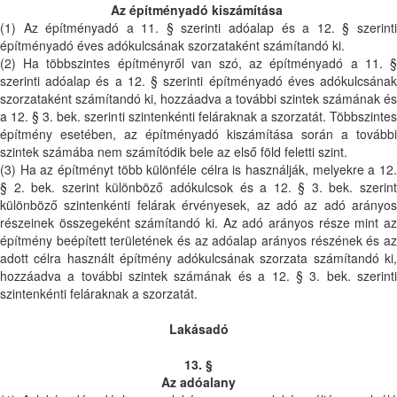
Az építményadó kiszámítása
(1) Az építményadó a 11. § szerinti adóalap és a 12. § szerinti
építményadó éves adókulcsának szorzataként számítandó ki.
(2) Ha többszintes építményről van szó, az építményadó a 11. §
szerinti adóalap és a 12. § szerinti építményadó éves adókulcsának
szorzataként számítandó ki, hozzáadva a további szintek számának és
a 12. § 3. bek. szerinti szintenkénti feláraknak a szorzatát. Többszintes
építmény esetében, az építményadó kiszámítása során a további
szintek számába nem számítódik bele az első föld feletti szint.
(3) Ha az építményt több különféle célra is használják, melyekre a 12.
§ 2. bek. szerint különböző adókulcsok és a 12. § 3. bek. szerint
különböző szintenkénti felárak érvényesek, az adó az adó arányos
részeinek összegeként számítandó ki. Az adó arányos része mint az
építmény beépített területének és az adóalap arányos részének és az
adott célra használt építmény adókulcsának szorzata számítandó ki,
hozzáadva a további szintek számának és a 12. § 3. bek. szerinti
szintenkénti feláraknak a szorzatát.
Lakásadó
13. §
Az adóalany