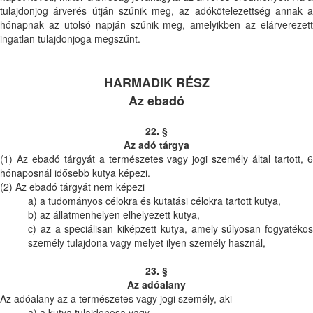
tulajdonjog árverés útján szűnik meg, az adókötelezettség annak a
hónapnak az utolsó napján szűnik meg, amelyikben az elárverezett
ingatlan tulajdonjoga megszűnt.
HARMADIK RÉSZ
Az ebadó
22. §
Az adó tárgya
(1) Az ebadó tárgyát a természetes vagy jogi személy által tartott, 6
hónaposnál idősebb kutya képezi.
(2) Az ebadó tárgyát nem képezi
a) a tudományos célokra és kutatási célokra tartott kutya,
b) az állatmenhelyen elhelyezett kutya,
c) az a speciálisan kiképzett kutya, amely súlyosan fogyatékos
személy tulajdona vagy melyet ilyen személy használ,
23. §
Az adóalany
Az adóalany az a természetes vagy jogi személy, aki
a) a kutya tulajdonosa vagy