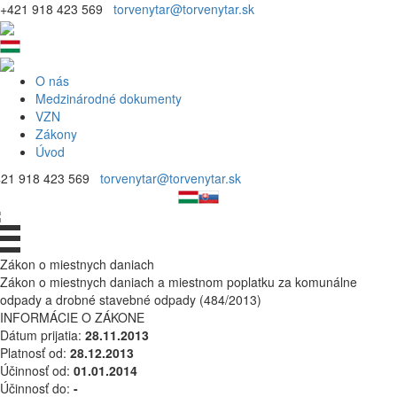
+421 918 423 569
torvenytar@torvenytar.sk
O nás
Medzinárodné dokumenty
VZN
Zákony
Úvod
421 918 423 569
torvenytar@torvenytar.sk
Zákon o miestnych daniach
Zákon o miestnych daniach a miestnom poplatku za komunálne
odpady a drobné stavebné odpady (484/2013)
INFORMÁCIE O ZÁKONE
Dátum prijatia:
28.11.2013
Platnosť od:
28.12.2013
Účinnosť od:
01.01.2014
Účinnosť do:
-