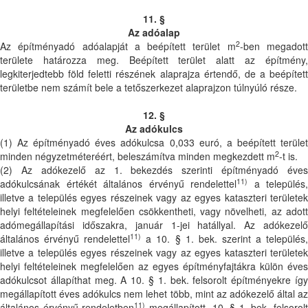
11. §
Az adóalap
2
Az építményadó adóalapját a beépített terület m
-ben megadot
területe határozza meg. Beépített terület alatt az építmény,
legkiterjedtebb föld feletti részének alaprajza értendő, de a beépített
területbe nem számít bele a tetőszerkezet alaprajzon túlnyúló része.
12. §
Az adókulcs
(1) Az építményadó éves adókulcsa 0,033 euró, a beépített terület
2
minden négyzetméteréért, beleszámítva minden megkezdett m
-t is.
(2) Az adókezelő az 1. bekezdés szerinti építményadó éves
11)
adókulcsának értékét általános érvényű rendelettel
a település,
illetve a település egyes részeinek vagy az egyes kataszteri területek
helyi feltételeinek megfelelően csökkentheti, vagy növelheti, az adott
adómegállapítási időszakra, január 1-jei hatállyal. Az adókezelő
11)
általános érvényű rendelettel
a 10. § 1. bek. szerint a település
illetve a település egyes részeinek vagy az egyes kataszteri területek
helyi feltételeinek megfelelően az egyes építményfajtákra külön éves
adókulcsot állapíthat meg. A 10. § 1. bek. felsorolt építményekre így
megállapított éves adókulcs nem lehet több, mint az adókezelő által az
11)
általános érvényű rendeletben
megállapított, 10. § 1. bek. felsorolt