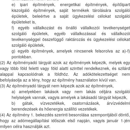
e) ipari építmények, energetikai építmények, építőipart
kiszolgáló építmények, saját termékek tárolására szolgáló
épületek, beleértve a saját ügykezelési célokat szolgáló
épületeket is,
f) egyéb vállalkozást és önálló vállalkozói tevékenységet
szolgáló épületek, egyéb vállalkozással és vállalkozói
tevékenységgel összefüggő raktározás és ügykezelési célokat
szolgáló épületek,
g) egyéb építmények, amelyek nincsenek felsorolva az a)-f)
pontokban.
(2) Az építményadó tárgyát azok az építmények képezik, melyek egy
vagy több föld feletti vagy föld alatti szinttel rendelkeznek, és szilárd
alappal kapcsolódnak a földhöz. Az adókötelezettséget nem
befolyásolja az a tény, hogy az építmény használaton kívül van.
(3) Az építményadó tárgyát nem képezik azok az építmények,
a) amelyekben lakások vagy nem lakás céljára szolgáló
helyiségek vannak, vagyis amelyek a lakásadó tárgyát képezik,
b) gátak, vízvezetékek, csatornázások, árvízvédelmi
berendezések és hőenergia szállító vezetékek.
(4) Az építmény 1. bekezdés szerinti besorolása szempontjából döntő,
hogy az adómegállapítási időszak első napján, vagyis január 1-jén
milyen célra használják azt.