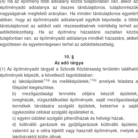
(4) Ha az építmény több adóalany közös tulajdonában van, akkor az
építményadó adóalanya az összes társtulajdonos, tulajdonrészük
nagyságának megfelelő arányban. Ha minden társtulajdonos egyetért
abban, hogy az építményadó adóalanyait egyikük képviselje, a többi
társtulajdonost az adóból való részesedésének mértékéig terheli az
adókötelezettség. Ha az építmény házastársi osztatlan közös
tulajdonban van, az építményadó adóalanya mindkét házastárs, akiket
együttesen és egyetemlegesen terhel az adókötelezettség.
10. §
Az adó tárgya
(1) Az építményadó tárgyát a Szlovák Köztársaság területén található
építmények képezik, a következő tagolódásban:
11a)
11b)
a) lakóépületek
és melléképületek,
amelyek feladata a
főépület kiegészítése,
b) mezőgazdasági termelés céljára készült épületek,
üvegházak, vízgazdálkodási építmények, saját mezőgazdasági
termékek tárolására szolgáló épületek, beleértve a saját
ügykezelési célokat szolgáló épületeket is,
c) egyéni üdülést szolgáló pihenőházak és hétvégi házak,
d) különálló garázsok és gyűjtőgarázsok különálló épületei,
valamint az e célra kijelölt vagy használt építmények, melyek a
lakóházaktól külön állnak,