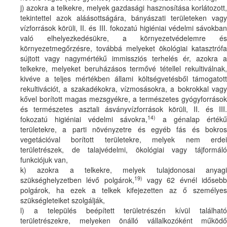
j) azokra a telkekre, melyek gazdasági hasznosítása korlátozott,
tekintettel azok aláásottságára, bányászati területeken vagy
vízforrások körüli, II. és III. fokozatú higiéniai védelmi sávokban
való elhelyezkedésükre, a környezetvédelemre és
környezetmegőrzésre, továbbá melyeket ökológiai katasztrófa
sújtott vagy nagymértékű immissziós terhelés ér, azokra a
telkekre, melyeket beruházásos termővé tétellel rekultiválnak,
kivéve a teljes mértékben állami költségvetésből támogatott
rekultivációt, a szakadékokra, vízmosásokra, a bokrokkal vagy
kővel borított magas mezsgyékre, a természetes gyógyforrások
és természetes asztali ásványvízforrások körüli, II. és III.
14)
fokozatú higiéniai védelmi sávokra,
a génalap értékű
területekre, a parti növényzetre és egyéb fás és bokros
vegetációval borított területekre, melyek nem erdei
területrészek, de talajvédelmi, ökológiai vagy tájformáló
funkciójuk van,
k) azokra a telkekre, melyek tulajdonosai anyagi
19)
szükséghelyzetben lévő polgárok,
vagy 62 évnél időseb
polgárok, ha ezek a telkek kifejezetten az ő személyes
szükségleteiket szolgálják,
l) a település beépített területrészén kívül található
területrészekre, melyeken önálló vállalkozóként működő