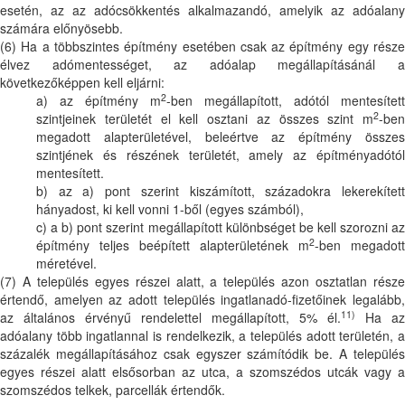
esetén, az az adócsökkentés alkalmazandó, amelyik az adóalany
számára előnyösebb.
(6) Ha a többszintes építmény esetében csak az építmény egy része
élvez adómentességet, az adóalap megállapításánál a
következőképpen kell eljárni:
2
a) az építmény m
-ben megállapított, adótól mentesített
2
szintjeinek területét el kell osztani az összes szint m
-ben
megadott alapterületével, beleértve az építmény összes
szintjének és részének területét, amely az építményadótól
mentesített.
b) az a) pont szerint kiszámított, századokra lekerekített
hányadost, ki kell vonni 1-ből (egyes számból),
c) a b) pont szerint megállapított különbséget be kell szorozni az
2
építmény teljes beépített alapterületének m
-ben megadott
méretével.
(7) A település egyes részei alatt, a település azon osztatlan része
értendő, amelyen az adott település ingatlanadó-fizetőinek legalább,
11)
az általános érvényű rendelettel megállapított, 5% él.
Ha az
adóalany több ingatlannal is rendelkezik, a település adott területén, a
százalék megállapításához csak egyszer számítódik be. A település
egyes részei alatt elsősorban az utca, a szomszédos utcák vagy a
szomszédos telkek, parcellák értendők.