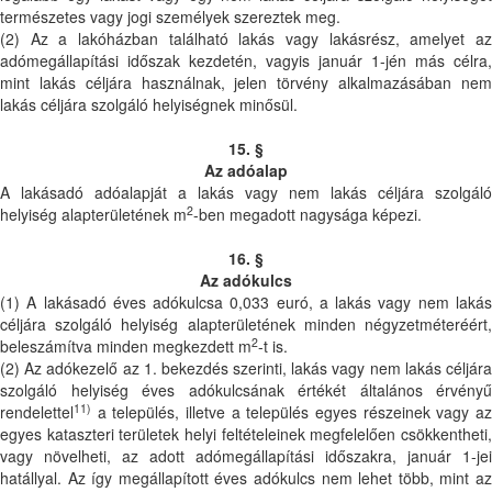
természetes vagy jogi személyek szereztek meg.
(2) Az a lakóházban található lakás vagy lakásrész, amelyet az
adómegállapítási időszak kezdetén, vagyis január 1-jén más célra,
mint lakás céljára használnak, jelen törvény alkalmazásában nem
lakás céljára szolgáló helyiségnek minősül.
15. §
Az adóalap
A lakásadó adóalapját a lakás vagy nem lakás céljára szolgáló
2
helyiség alapterületének m
-ben megadott nagysága képezi.
16. §
Az adókulcs
(1) A lakásadó éves adókulcsa 0,033 euró, a lakás vagy nem lakás
céljára szolgáló helyiség alapterületének minden négyzetméteréért,
2
beleszámítva minden megkezdett m
-t is.
(2) Az adókezelő az 1. bekezdés szerinti, lakás vagy nem lakás céljára
szolgáló helyiség éves adókulcsának értékét általános érvényű
11)
rendelettel
a település, illetve a település egyes részeinek vagy az
egyes kataszteri területek helyi feltételeinek megfelelően csökkentheti,
vagy növelheti, az adott adómegállapítási időszakra, január 1-jei
hatállyal. Az így megállapított éves adókulcs nem lehet több, mint az