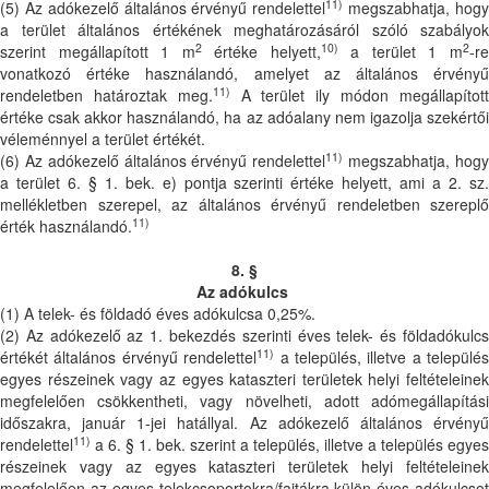
11)
(5) Az adókezelő általános érvényű rendelettel
megszabhatja, hog
a terület általános értékének meghatározásáról szóló szabályok
2
10)
2
szerint megállapított 1 m
értéke helyett,
a terület 1 m
-r
vonatkozó értéke használandó, amelyet az általános érvényű
11)
rendeletben határoztak meg.
A terület ily módon megállapítot
értéke csak akkor használandó, ha az adóalany nem igazolja szekértői
véleménnyel a terület értékét.
11)
(6) Az adókezelő általános érvényű rendelettel
megszabhatja, hog
a terület 6. § 1. bek. e) pontja szerinti értéke helyett, ami a 2. sz.
mellékletben szerepel, az általános érvényű rendeletben szereplő
11)
érték használandó.
8. §
Az adókulcs
(1) A telek- és földadó éves adókulcsa 0,25%.
(2) Az adókezelő az 1. bekezdés szerinti éves telek- és földadókulcs
11)
értékét általános érvényű rendelettel
a település, illetve a település
egyes részeinek vagy az egyes kataszteri területek helyi feltételeinek
megfelelően csökkentheti, vagy növelheti, adott adómegállapítási
időszakra, január 1-jei hatállyal. Az adókezelő általános érvényű
11)
rendelettel
a 6. § 1. bek. szerint a település, illetve a település egyes
részeinek vagy az egyes kataszteri területek helyi feltételeinek
megfelelően az egyes telekcsoportokra/fajtákra külön éves adókulcsot