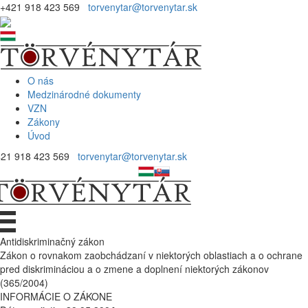
+421 918 423 569
torvenytar@torvenytar.sk
O nás
Medzinárodné dokumenty
VZN
Zákony
Úvod
421 918 423 569
torvenytar@torvenytar.sk
Antidiskriminačný zákon
Zákon o rovnakom zaobchádzaní v niektorých oblastiach a o ochrane
pred diskrimináciou a o zmene a doplnení niektorých zákonov
(365/2004)
INFORMÁCIE O ZÁKONE