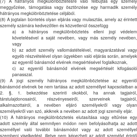
(7) A hátrányos megkülönböztetésre való felbujtás egy személy
meggyőzése, támogatása vagy ösztönzése egy harmadik személy
hátrányos megkülönböztetése céljából.
(8) A jogtalan büntetés olyan eljárás vagy mulasztás, amely az érintett
személy számára kedvezőtlen és közvetlenül összefügg
a) a hátrányos megkülönböztetés elleni jogi védelem
követelésével a saját nevében, vagy más személy nevében,
vagy
b) az adott személy vallomástételével, magyarázatával vagy
egyéb részvételével olyan ügyekben való eljárás során, amelyek
az egyenlő bánásmód elvének megsértésével foglalkoznak,
c) az egyenlő bánásmód elvének megsértését kifogásoló
panasszal.
(9) A jogi személy hátrányos megkülönböztetése az egyenlő
bánásmód elvének be nem tartása az adott személlyel kapcsolatban a
2. §, 1. bekezdése szerinti okokból, ha annak tagjairól,
társtulajdonosairól, részvényeseiről, szerveinek tagjairól,
alkalmazottairól, a nevében eljáró személyekről vagy olyan
személyekről van szó, akiknek a nevében az adott jogi személy eljár.
(10) A hátrányos megkülönböztetés elutasítása vagy eltűrése egy
adott személy által semmilyen módon nem befolyásolhatja az adott
személlyel való további bánásmódot vagy az adott személlyel
szembeni viselkedést, illetve nem képezheti az adott személyt érintő