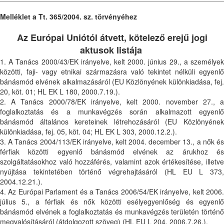
Melléklet a Tt. 365/2004. sz. törvényéhez
Az Európai Uniótól átvett, kötelező erejű jogi
aktusok listája
1. A Tanács 2000/43/EK irányelve, kelt 2000. június 29., a személyek
közötti, faji- vagy etnikai származásra való tekintet nélküli egyenlő
bánásmód elvének alkalmazásáról (EU Közlönyének különkiadása, fej.
20, köt. 01; HL EK L 180, 2000.7.19.).
2. A Tanács 2000/78/EK irányelve, kelt 2000. november 27., a
foglalkoztatás és a munkavégzés során alkalmazott egyenlő
bánásmód általános kereteinek létrehozásáról (EU Közlönyének
különkiadása, fej. 05, köt. 04; HL EK L 303, 2000.12.2.).
3. A Tanács 2004/113/EK irányelve, kelt 2004. december 13., a nők és
férfiak közötti egyenlő bánásmód elvének az árukhoz és
szolgáltatásokhoz való hozzáférés, valamint azok értékesítése, illetve
nyújtása tekintetében történő végrehajtásáról (HL EU L 373,
2004.12.21.).
4. Az Európai Parlament és a Tanács 2006/54/EK irányelve, kelt 2006.
július 5., a férfiak és nők közötti esélyegyenlőség és egyenlő
bánásmód elvének a foglalkoztatás és munkavégzés területén történő
megvalósításáról (átdolgozott szöveg) (HL EU L 204, 2006.7.26.).