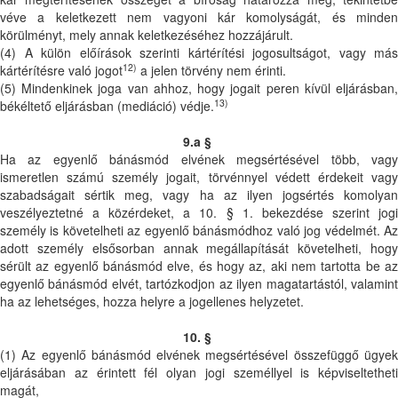
véve a keletkezett nem vagyoni kár komolyságát, és minden
körülményt, mely annak keletkezéséhez hozzájárult.
(4) A külön előírások szerinti kártérítési jogosultságot, vagy más
12)
kártérítésre való jogot
a jelen törvény nem érinti.
(5) Mindenkinek joga van ahhoz, hogy jogait peren kívül eljárásban,
13)
békéltető eljárásban (mediáció) védje.
9.a §
Ha az egyenlő bánásmód elvének megsértésével több, vagy
ismeretlen számú személy jogait, törvénnyel védett érdekeit vagy
szabadságait sértik meg, vagy ha az ilyen jogsértés komolyan
veszélyeztetné a közérdeket, a 10. § 1. bekezdése szerint jogi
személy is követelheti az egyenlő bánásmódhoz való jog védelmét. Az
adott személy elsősorban annak megállapítását követelheti, hogy
sérült az egyenlő bánásmód elve, és hogy az, aki nem tartotta be az
egyenlő bánásmód elvét, tartózkodjon az ilyen magatartástól, valamint
ha az lehetséges, hozza helyre a jogellenes helyzetet.
10. §
(1) Az egyenlő bánásmód elvének megsértésével összefüggő ügyek
eljárásában az érintett fél olyan jogi személlyel is képviseltetheti
magát,