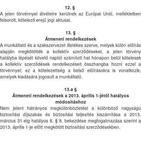
12. §
A jelen törvénnyel átvételre kerülnek az Európai Unió, mellékletben
felsorolt, kötelező erejű jogi aktusai.
13. §
Átmeneti rendelkezések
A munkáltató és a szakszervezet illetékes szerve, melyek külön előírás
alapján megkötötték a kollektív szerződéseket, a jelen törvény
hatályba lépését követő naptól számított hat hónapon belül kötelesek
a kollektív szerződések rendelkezéseit összhangba hozni ezzel a
törvénnyel; ez a kötelezettség a belső előírásokra is vonatkozik,
amelyek kiadására jogosult a munkáltató.
13.a §
Átmeneti rendelkezések a 2013. április 1-jétől hatályos
módosításhoz
Nem jelent hátrányos megkülönböztetést a különböző nagyságú
biztosítási díjszabás és biztosítási teljesítés kiszámítása a 2013.
március 31-éig hatályos 8. § 8. bekezdése megfogalmazása szerint a
2013. április 1-je előtt megkötött biztosítási szerződésekben.