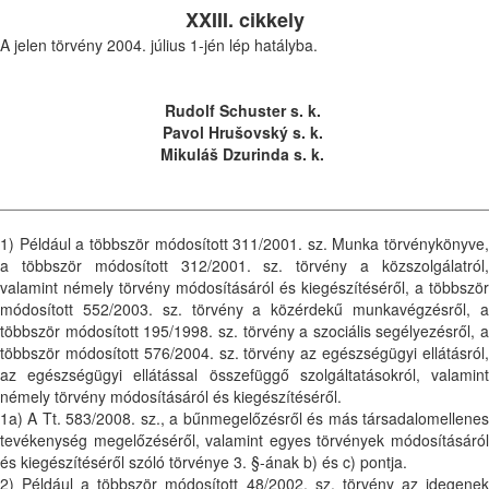
XXIII. cikkely
A jelen törvény 2004. július 1-jén lép hatályba.
Rudolf Schuster s. k.
Pavol Hrušovský s. k.
Mikuláš Dzurinda s. k.
1) Például a többször módosított 311/2001. sz. Munka törvénykönyve,
a többször módosított 312/2001. sz. törvény a közszolgálatról,
valamint némely törvény módosításáról és kiegészítéséről, a többször
módosított 552/2003. sz. törvény a közérdekű munkavégzésről, a
többször módosított 195/1998. sz. törvény a szociális segélyezésről, a
többször módosított 576/2004. sz. törvény az egészségügyi ellátásról,
az egészségügyi ellátással összefüggő szolgáltatásokról, valamint
némely törvény módosításáról és kiegészítéséről.
1a) A Tt. 583/2008. sz., a bűnmegelőzésről és más társadalomellenes
tevékenység megelőzéséről, valamint egyes törvények módosításáról
és kiegészítéséről szóló törvénye 3. §-ának b) és c) pontja.
2) Például a többször módosított 48/2002. sz. törvény az idegenek