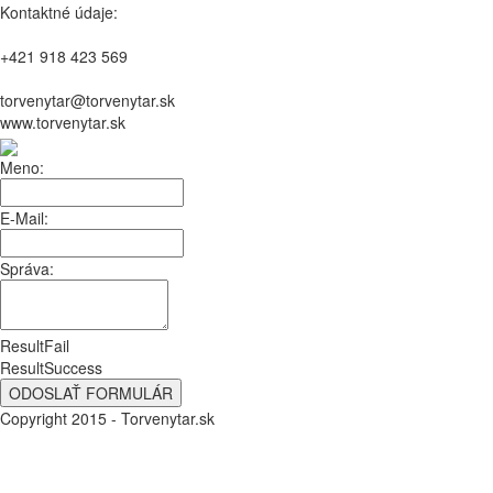
Kontaktné údaje:
+421 918 423 569
torvenytar@torvenytar.sk
www.torvenytar.sk
Meno:
E-Mail:
Správa:
ResultFail
ResultSuccess
Copyright 2015 - Torvenytar.sk