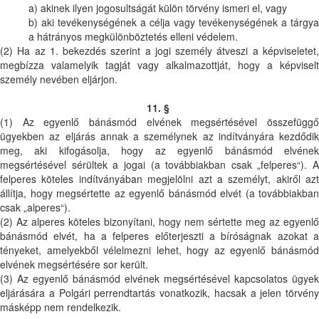
a) akinek ilyen jogosultságát külön törvény ismeri el, vagy
b) aki tevékenységének a célja vagy tevékenységének a tárgya
a hátrányos megkülönböztetés elleni védelem.
(2) Ha az 1. bekezdés szerint a jogi személy átveszi a képviseletet,
megbízza valamelyik tagját vagy alkalmazottját, hogy a képviselt
személy nevében eljárjon.
11. §
(1) Az egyenlő bánásmód elvének megsértésével összefüggő
ügyekben az eljárás annak a személynek az indítványára kezdődik
meg, aki kifogásolja, hogy az egyenlő bánásmód elvének
megsértésével sérültek a jogai (a továbbiakban csak „felperes“). A
felperes köteles indítványában megjelölni azt a személyt, akiről azt
állítja, hogy megsértette az egyenlő bánásmód elvét (a továbbiakban
csak „alperes“).
(2) Az alperes köteles bizonyítani, hogy nem sértette meg az egyenlő
bánásmód elvét, ha a felperes előterjeszti a bíróságnak azokat a
tényeket, amelyekből vélelmezni lehet, hogy az egyenlő bánásmód
elvének megsértésére sor került.
(3) Az egyenlő bánásmód elvének megsértésével kapcsolatos ügyek
eljárására a Polgári perrendtartás vonatkozik, hacsak a jelen törvény
másképp nem rendelkezik.