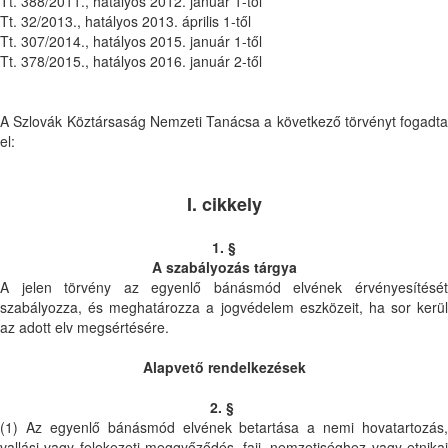
Tt. 388/2011., hatályos 2012. január 1-től
Tt. 32/2013., hatályos 2013. április 1-től
Tt. 307/2014., hatályos 2015. január 1-től
Tt. 378/2015., hatályos 2016. január 2-től
A Szlovák Köztársaság Nemzeti Tanácsa a következő törvényt fogadta
el:
I. cikkely
1. §
A szabályozás tárgya
A jelen törvény az egyenlő bánásmód elvének érvényesítését
szabályozza, és meghatározza a jogvédelem eszközeit, ha sor kerül
az adott elv megsértésére.
Alapvető rendelkezések
2. §
(1) Az egyenlő bánásmód elvének betartása a nemi hovatartozás,
vallási vagy felekezeti meggyőződés, faji, nemzetiséghez vagy etnikai