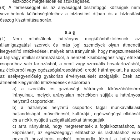
eszközök megfelelőek és szükségesek.
(8) A terhességgel és az anyasággal összefüggő költségek nem
vezethetnek különbségtételhez a biztosítási díjban és a biztosítási
összeg kiszámítása során.
8.a §
(1) Nem minősülnek hátrányos megkülönböztetésnek az
államigazgatási szervek és más jogi személyek olyan átmeneti
kiegyenlítő intézkedései, melyek arra irányulnak, hogy megszüntessék
a faji vagy etnikai származásból, a nemzeti kisebbséghez vagy etnikai
csoporthoz való tartozásból, a nemi vagy szexuális hovatartozásból,
az életkorból vagy egészségkárosodásból eredő hátrányokat, ha azok
az esélyegyenlőség gyakorlati érvényesülését szolgálják. Ezek az
átmeneti kiegyenlítő intézkedések elsősorban
a) a szociális és gazdasági hátrányok kiküszöbölésére
irányulnak, melyek aránytalan mértékben sújtják a hátrányos
helyzetű csoportokat,
b) a hátrányos helyzetű csoportok tagjai munkavállalási
hajlandóságát, művelődését, kultúráját, egészségügyi ellátását
és a nekik nyújtott szolgáltatásokat támogatják,
c) arra irányulnak, hogy megteremtsék a foglalkoztatáshoz, a
képzéshez, az egészségügyi ellátáshoz és lakhatáshoz való
egyenlő hozzáférés esélyét, mégpedig főként a hátrányos