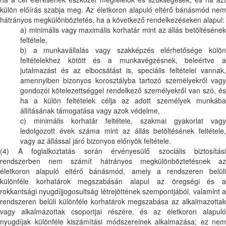
külön előírás szabja meg. Az életkoron alapuló eltérő bánásmód nem
hátrányos megkülönböztetés, ha a következő rendelkezéseken alapul:
a) minimális vagy maximális korhatár mint az állás betöltésének
feltétele,
b) a munkavállalás vagy szakképzés elérhetősége külön
feltételekhez kötött és a munkavégzésnek, beleértve a
jutalmazást és az elbocsátást is, speciális feltételei vannak,
amennyiben bizonyos korosztályba tartozó személyekről vagy
gondozói kötelezettséggel rendelkező személyekről van szó, és
ha a külön feltételek célja az adott személyek munkába
állításának támogatása vagy azok védelme,
c) minimális korhatár feltétele, szakmai gyakorlat vagy
ledolgozott évek száma mint az állás betöltésének feltétele,
vagy az állással járó bizonyos előnyök feltétele.
(4) A foglalkoztatás során érvényesülő szociális biztosítási
rendszerben nem számít hátrányos megkülönböztetésnek az
életkoron alapuló eltérő bánásmód, amely a rendszeren belüli
különféle korhatárok megszabásán alapul az öregségi és a
rokkantsági nyugdíjjogosultság létrejöttének szempontjából, valamint a
rendszeren belüli különféle korhatárok megszabása az alkalmazottak
vagy alkalmazottak csoportjai részére, és az életkoron alapuló
nyugdíjak különféle kiszámítási módszereinek alkalmazása; ez nem