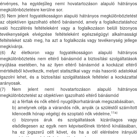
érvényes, ha egyidejűleg nemi hovatartozáson alapuló hátrányos
megkülönböztetésre kerülne sor.
(5) Nem jelent fogyatékosságon alapuló hátrányos megkülönböztetést
az objektíven igazolható eltérő bánásmód, amely a foglalkoztatáshoz
való hozzáférés feltételeként vagy a foglalkozáson belüli bizonyos
tevékenységek elvégzése feltételeként egészségügyi alkalmassági
feltételeket szab meg, ha azt a foglalkozás vagy tevékenység jellege
megkívánja.
(6) Az életkoron vagy fogyatékosságon alapuló hátrányos
megkülönböztetés nem eltérő bánásmód a biztosítási szolgáltatások
nyújtása esetében, ha az ilyen eltérő bánásmód a kockázat eltérő
mértékéből következik, melyet statisztikai vagy más hasonló adatokkal
igazolni lehet, és a biztosítási szolgáltatások feltételei a kockázattal
arányosak.
(7) Nem jelent nemi hovatartozáson alapuló hátrányos
megkülönböztetést az objektíven igazolható eltérő bánásmód
a) a férfiak és nők eltérő nyugdíjkorhatárának megszabásában,
b) amelynek célja a várandós nők, anyák (a szüléstől számított
11a)
kilencedik hónap végéig) és szoptató nők védelme,
c) bizonyos áruk és szolgáltatások kizárólagos vagy
elsődlegesen az egyik nem képviselőinek történő kínálásában,
ha ez jogszerű célt követ, és ha a cél elérésére irányuló