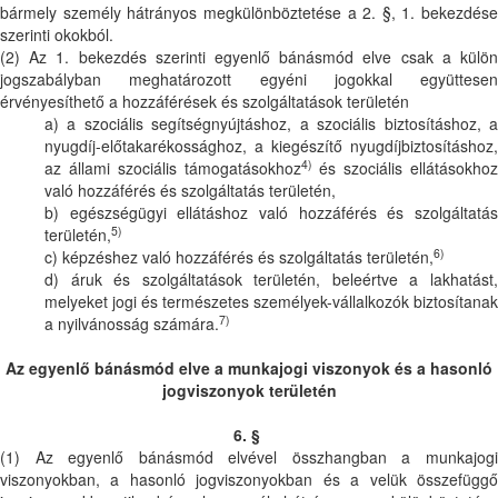
bármely személy hátrányos megkülönböztetése a 2. §, 1. bekezdése
szerinti okokból.
(2) Az 1. bekezdés szerinti egyenlő bánásmód elve csak a külön
jogszabályban meghatározott egyéni jogokkal együttesen
érvényesíthető a hozzáférések és szolgáltatások területén
a) a szociális segítségnyújtáshoz, a szociális biztosításhoz, a
nyugdíj-előtakarékossághoz, a kiegészítő nyugdíjbiztosításhoz,
4)
az állami szociális támogatásokhoz
és szociális ellátásokhoz
való hozzáférés és szolgáltatás területén,
b) egészségügyi ellátáshoz való hozzáférés és szolgáltatás
5)
területén,
6)
c) képzéshez való hozzáférés és szolgáltatás területén,
d) áruk és szolgáltatások területén, beleértve a lakhatást,
melyeket jogi és természetes személyek-vállalkozók biztosítanak
7)
a nyilvánosság számára.
Az egyenlő bánásmód elve a munkajogi viszonyok és a hasonló
jogviszonyok területén
6. §
(1) Az egyenlő bánásmód elvével összhangban a munkajogi
viszonyokban, a hasonló jogviszonyokban és a velük összefüggő