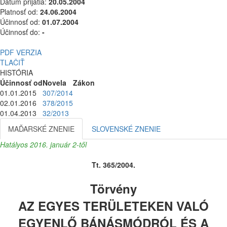
Dátum prijatia:
20.05.2004
Platnosť od:
24.06.2004
Účinnosť od:
01.07.2004
Účinnosť do:
-
PDF VERZIA
TLAČIŤ
HISTÓRIA
Účinnosť od
Novela
Zákon
01.01.2015
307/2014
02.01.2016
378/2015
01.04.2013
32/2013
MAĎARSKÉ ZNENIE
SLOVENSKÉ ZNENIE
Hatályos 2016. január 2-től
Tt. 365/2004.
Törvény
AZ EGYES TERÜLETEKEN VALÓ
EGYENLŐ BÁNÁSMÓDRÓL ÉS A