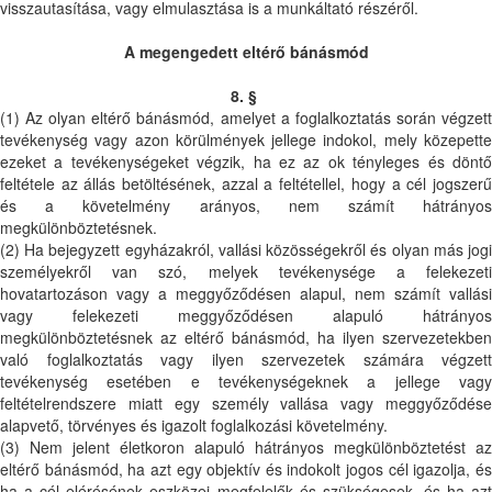
visszautasítása, vagy elmulasztása is a munkáltató részéről.
A megengedett eltérő bánásmód
8. §
(1) Az olyan eltérő bánásmód, amelyet a foglalkoztatás során végzett
tevékenység vagy azon körülmények jellege indokol, mely közepette
ezeket a tevékenységeket végzik, ha ez az ok tényleges és döntő
feltétele az állás betöltésének, azzal a feltétellel, hogy a cél jogszerű
és a követelmény arányos, nem számít hátrányos
megkülönböztetésnek.
(2) Ha bejegyzett egyházakról, vallási közösségekről és olyan más jogi
személyekről van szó, melyek tevékenysége a felekezeti
hovatartozáson vagy a meggyőződésen alapul, nem számít vallási
vagy felekezeti meggyőződésen alapuló hátrányos
megkülönböztetésnek az eltérő bánásmód, ha ilyen szervezetekben
való foglalkoztatás vagy ilyen szervezetek számára végzett
tevékenység esetében e tevékenységeknek a jellege vagy
feltételrendszere miatt egy személy vallása vagy meggyőződése
alapvető, törvényes és igazolt foglalkozási követelmény.
(3) Nem jelent életkoron alapuló hátrányos megkülönböztetést az
eltérő bánásmód, ha azt egy objektív és indokolt jogos cél igazolja, és
ha a cél elérésének eszközei megfelelők és szükségesek, és ha azt