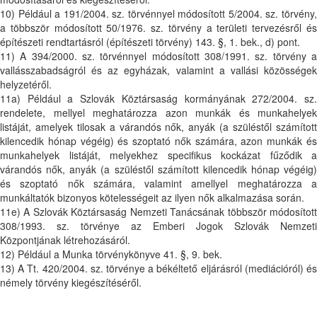
10) Például a 191/2004. sz. törvénnyel módosított 5/2004. sz. törvény,
a többször módosított 50/1976. sz. törvény a területi tervezésről és
építészeti rendtartásról (építészeti törvény) 143. §, 1. bek., d) pont.
11) A 394/2000. sz. törvénnyel módosított 308/1991. sz. törvény a
vallásszabadságról és az egyházak, valamint a vallási közösségek
helyzetéről.
11a) Például a Szlovák Köztársaság kormányának 272/2004. sz.
rendelete, mellyel meghatározza azon munkák és munkahelyek
listáját, amelyek tilosak a várandós nők, anyák (a szüléstől számított
kilencedik hónap végéig) és szoptató nők számára, azon munkák és
munkahelyek listáját, melyekhez specifikus kockázat fűződik a
várandós nők, anyák (a szüléstől számított kilencedik hónap végéig)
és szoptató nők számára, valamint amellyel meghatározza a
munkáltatók bizonyos kötelességeit az ilyen nők alkalmazása során.
11e) A Szlovák Köztársaság Nemzeti Tanácsának többször módosított
308/1993. sz. törvénye az Emberi Jogok Szlovák Nemzeti
Központjának létrehozásáról.
12) Például a Munka törvénykönyve 41. §, 9. bek.
13) A Tt. 420/2004. sz. törvénye a békéltető eljárásról (mediációról) és
némely törvény kiegészítéséről.