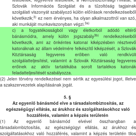
Szlovák Információs Szolgálat és a tűzoltóság tagjainak
szolgálati viszonyát szabályozó külön előírások rendelkezéseiből
3)
következik;
ez nem érvényes, ha olyan alkalmazottról van szó,
3a)
aki munkáját munkaviszonyban végzi.
c) a fogyatékosságból vagy életkorból adódó eltérő
3b)
bánásmódra, amely külön jogszabály
rendelkezéseiből
következik, ami az önkéntes katonai kiképzésben résztvevő
katonáknak az állam védelmére felkészítő kiképzését, a Szlovák
Köztársaság fegyveres erőiben való rendkívüli
szolgálatteljesítést, valamint a Szlovák Köztársaság fegyveres
erőinek az aktív tartalékába sorolt tartalékos katonák
feladatteljesítését szabályozza.
(2) Jelen törvény rendelkezései nem sértik az egyesülési jogot, illetve
a szakszervezetek alapításának jogát.
5. §
Az egyenlő bánásmód elve a társadalombiztosítás, az
egészségügyi ellátás, az árukhoz és szolgáltatásokhoz való
hozzáférés, valamint a képzés területén
(1) Az egyenlő bánásmód elvével összhangban a
társadalombiztosítás, az egészségügyi ellátás, az árukhoz és
szolgáltatásokhoz való hozzáférés, valamint a képzés területén tilos