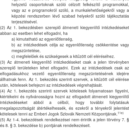
helyzetű csoportoknak szóló célzott felkészítő programokkal,
vagy az e programokról szóló, a munkalehetőségekről vagy a
képzési rendszerben lévő szabad helyekről szóló tájékoztatás
terjesztésével.
(2) Az 1. bekezdésben szereplő átmeneti kiegyenlítő intézkedéseket
abban az esetben lehet elfogadni, ha
a) kimutatható az egyenlőtlenség,
b) az intézkedések célja az egyenlőtlenség csökkentése vagy
megszüntetése,
c) megfelelőek és szükségesek a kitűzött cél eléréséhez.
(3) Az átmeneti kiegyenlítő intézkedéseket csak a jelen törvényben
szereplő területeken lehet elfogadni. Ezek az intézkedések csak az
elfogadásukhoz vezető egyenlőtlenség megszüntetésének idejére
állhatnak fenn. Az 1. bekezdés szerinti szervek, a kitűzött cél elérése
után, kötelesek befejezni az intézkedések végrehajtását.
(4) Az 1. bekezdés szerinti szervek kötelesek folyamatosan figyelni,
kiértékelni és nyilvánosságra hozni az elfogadott átmeneti kiegyenlítő
intézkedéseket abból a célból, hogy további folytatásuk
megalapozottságát átértékelhessék, és ezekről a tényekről jelentést
11e)
kötelesek tenni az Emberi Jogok Szlovák Nemzeti Központjának.
(5) Az 1-4. bekezdések rendelkezései nem érintik a jelen törvény 7. §
és 8. § 3. bekezdése b) pontjának rendelkezéseit.