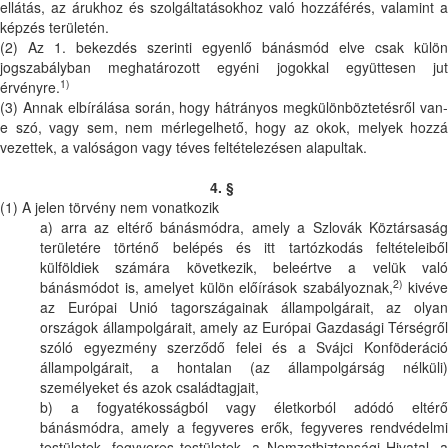
ellátás, az árukhoz és szolgáltatásokhoz való hozzáférés, valamint a
képzés területén.
(2) Az 1. bekezdés szerinti egyenlő bánásmód elve csak külön
jogszabályban meghatározott egyéni jogokkal együttesen jut
1)
érvényre.
(3) Annak elbírálása során, hogy hátrányos megkülönböztetésről van-
e szó, vagy sem, nem mérlegelhető, hogy az okok, melyek hozzá
vezettek, a valóságon vagy téves feltételezésen alapultak.
4. §
(1) A jelen törvény nem vonatkozik
a) arra az eltérő bánásmódra, amely a Szlovák Köztársaság
területére történő belépés és itt tartózkodás feltételeiből
külföldiek számára következik, beleértve a velük való
2)
bánásmódot is, amelyet külön előírások szabályoznak,
kivéve
az Európai Unió tagországainak állampolgárait, az olyan
országok állampolgárait, amely az Európai Gazdasági Térségről
szóló egyezmény szerződő felei és a Svájci Konföderáció
állampolgárait, a hontalan (az állampolgárság nélküli)
személyeket és azok családtagjait,
b) a fogyatékosságból vagy életkorból adódó eltérő
bánásmódra, amely a fegyveres erők, fegyveres rendvédelmi
testületek, fegyveres testületek, a Nemzetbiztonsági Hivatal, a