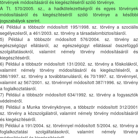
törvények módosításáról és kiegészítéséről szóló törvénye.
A Tt. 570/2005. sz., a hadkötelezettségről és egyes törvények
módosításáról és kiegészítéséről szóló törvénye a későbbi
jogszabályok szerint.
4) Például a többször módosított 195/1998. sz. törvény a szociális
segélyezésről, a 461/2003. sz. törvény a társadalombiztosításról.
5) Például a többször módosított 576/2004. sz. törvény az
egészségügyi ellátásról, az egészségügyi ellátással összefüggő
szolgáltatásokról, valamint némely törvény módosításáról és
kiegészítéséről.
6) Például a többször módosított 131/2002. sz. törvény a főiskolákról,
valamint némely törvény módosításáról és kiegészítéséről, a
386/1997. sz. törvény a továbbtanulásról, és 70/1997. sz. törvénnyel,
valamint az 567/2001. sz. törvénnyel módosított 387/1996. sz. törvény
a foglalkoztatásról.
7) Például a többször módosított 634/1992. sz. törvény a fogyasztók
védelméről.
8) Például a Munka törvénykönyve, a többször módosított 312/2001
sz. törvény a közszolgálatról, valamint némely törvény módosításáról
és kiegészítéséről.
9) Például a 191/2004. sz. törvénnyel módosított 5/2004. sz. törvény a
foglalkoztatási szolgáltatásokról, valamint némely törvény
módosításáról és kiegészítéséről.