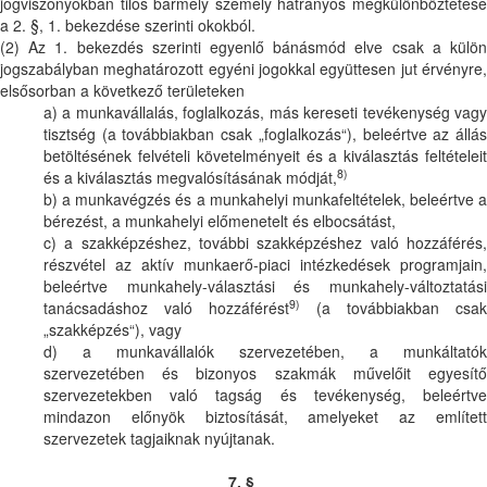
jogviszonyokban tilos bármely személy hátrányos megkülönböztetése
a 2. §, 1. bekezdése szerinti okokból.
(2) Az 1. bekezdés szerinti egyenlő bánásmód elve csak a külön
jogszabályban meghatározott egyéni jogokkal együttesen jut érvényre,
elsősorban a következő területeken
a) a munkavállalás, foglalkozás, más kereseti tevékenység vagy
tisztség (a továbbiakban csak „foglalkozás“), beleértve az állás
betöltésének felvételi követelményeit és a kiválasztás feltételeit
8)
és a kiválasztás megvalósításának módját,
b) a munkavégzés és a munkahelyi munkafeltételek, beleértve a
bérezést, a munkahelyi előmenetelt és elbocsátást,
c) a szakképzéshez, további szakképzéshez való hozzáférés,
részvétel az aktív munkaerő-piaci intézkedések programjain,
beleértve munkahely-választási és munkahely-változtatási
9)
tanácsadáshoz való hozzáférést
(a továbbiakban csak
„szakképzés“), vagy
d) a munkavállalók szervezetében, a munkáltatók
szervezetében és bizonyos szakmák művelőit egyesítő
szervezetekben való tagság és tevékenység, beleértve
mindazon előnyök biztosítását, amelyeket az említett
szervezetek tagjaiknak nyújtanak.
7. §