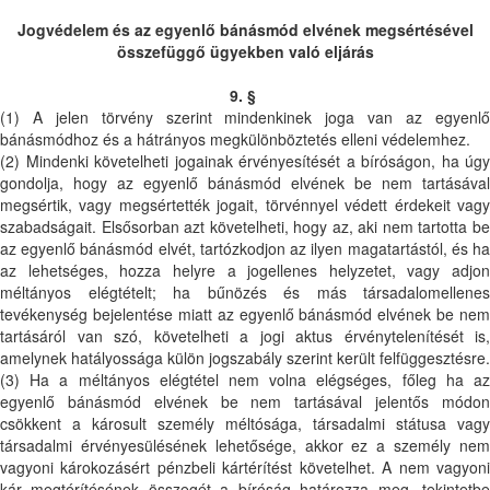
Jogvédelem és az egyenlő bánásmód elvének megsértésével
összefüggő ügyekben való eljárás
9. §
(1) A jelen törvény szerint mindenkinek joga van az egyenlő
bánásmódhoz és a hátrányos megkülönböztetés elleni védelemhez.
(2) Mindenki követelheti jogainak érvényesítését a bíróságon, ha úgy
gondolja, hogy az egyenlő bánásmód elvének be nem tartásával
megsértik, vagy megsértették jogait, törvénnyel védett érdekeit vagy
szabadságait. Elsősorban azt követelheti, hogy az, aki nem tartotta be
az egyenlő bánásmód elvét, tartózkodjon az ilyen magatartástól, és ha
az lehetséges, hozza helyre a jogellenes helyzetet, vagy adjon
méltányos elégtételt; ha bűnözés és más társadalomellenes
tevékenység bejelentése miatt az egyenlő bánásmód elvének be nem
tartásáról van szó, követelheti a jogi aktus érvénytelenítését is,
amelynek hatályossága külön jogszabály szerint került felfüggesztésre.
(3) Ha a méltányos elégtétel nem volna elégséges, főleg ha az
egyenlő bánásmód elvének be nem tartásával jelentős módon
csökkent a károsult személy méltósága, társadalmi státusa vagy
társadalmi érvényesülésének lehetősége, akkor ez a személy nem
vagyoni károkozásért pénzbeli kártérítést követelhet. A nem vagyoni
kár megtérítésének összegét a bíróság határozza meg, tekintetbe