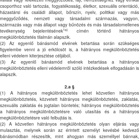
csoporthoz való tartozás, fogyatékosság, életkor, szexuális orientáció,
házastársi és családi állapot, bőrszín, nyelv, politikai vagy más
meggyőződés, nemzeti vagy társadalmi származás, vagyon,
származás vagy más állapot vagy bűnözés és más társadalomellenes
1a)
tevékenység bejelentésének
címén történő hátrányos
megkülönböztetés tilalmán alapszik.
(2) Az egyenlő bánásmód elvének betartása során szükséges
figyelembe venni a jó erkölcsöt is, a hátrányos megkülönböztetés
elleni védelem kiterjesztése céljából.
(3) Az egyenlő bánásmód elvének betartása a hátrányos
megkülönböztetés elleni védelemről szóló intézkedések elfogadásán is
alapszik.
2.a §
(1) A hátrányos megkülönböztetés lehet közvetlen hátrányos
megkülönböztetés, közvetett hátrányos megkülönböztetés, zaklatás,
szexuális zaklatás és jogtalan büntetés; hátrányos megkülönböztetés
a hátrányos megkülönböztetésre való utasítás és a hátrányos
megkülönböztetésre való felbujtás is.
(2) A közvetlen hátrányos megkülönböztetés olyan eljárás vagy
mulasztás, melynek során az érintett személyt kevésbé kedvező
bánásmódban részesítik, mint ahogyan más személlyel bánnak,