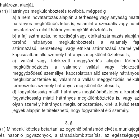
határozat alapját.
(11) Hátrányos megkülönböztetés továbbá, mégpedig
a) a nemi hovatartozás alapján a terhesség vagy anyaság miatti
hátrányos megkülönböztetés is, valamint a szexuális vagy nemi
hovatartozás miatti hátrányos megkülönböztetés is,
b) a faji származás, nemzetiségi vagy etnikai származás alapján
történő hátrányos megkülönböztetés a valamely faji
származású, nemzetiségi vagy etnikai származású személlyel
kapcsolatban álló személy hátrányos megkülönböztetése is,
c) vallási vagy felekezeti meggyőződés alapján történő
megkülönböztetés a valamely vallási vagy felekezeti
meggyőződésű személlyel kapcsolatban álló személy hátrányos
megkülönböztetése is, valamint a vallási meggyőződés nélküli
természetes személy hátrányos megkülönböztetése is,
d) fogyatékosság miatti hátrányos megkülönböztetés a korábbi
fogyatékosság miatti hátrányos megkülönböztetés is, vagy az
olyan személy hátrányos megkülönböztetése, kinél a külső testi
jegyek alapján feltételezhető, hogy fogyatékkal élő személy.
3. §
(1) Mindenki köteles betartani az egyenlő bánásmód elvét a munkajogi
és hasonló jogviszonyok, a társadalombiztosítás, az egészségügyi