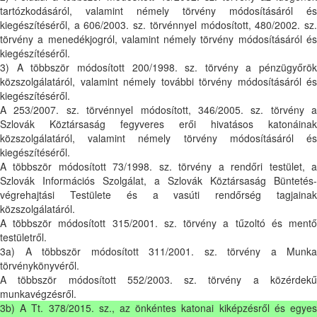
tartózkodásáról, valamint némely törvény módosításáról és
kiegészítéséről, a 606/2003. sz. törvénnyel módosított, 480/2002. sz.
törvény a menedékjogról, valamint némely törvény módosításáról és
kiegészítéséről.
3) A többször módosított 200/1998. sz. törvény a pénzügyőrök
közszolgálatáról, valamint némely további törvény módosításáról és
kiegészítéséről.
A 253/2007. sz. törvénnyel módosított, 346/2005. sz. törvény a
Szlovák Köztársaság fegyveres erői hivatásos katonáinak
közszolgálatáról, valamint némely törvény módosításáról és
kiegészítéséről.
A többször módosított 73/1998. sz. törvény a rendőri testület, a
Szlovák Információs Szolgálat, a Szlovák Köztársaság Büntetés-
végrehajtási Testülete és a vasúti rendőrség tagjainak
közszolgálatáról.
A többször módosított 315/2001. sz. törvény a tűzoltó és mentő
testületről.
3a) A többször módosított 311/2001. sz. törvény a Munka
törvénykönyvéről.
A többször módosított 552/2003. sz. törvény a közérdekű
munkavégzésről.
3b) A Tt. 378/2015. sz., az önkéntes katonai kiképzésről és egyes