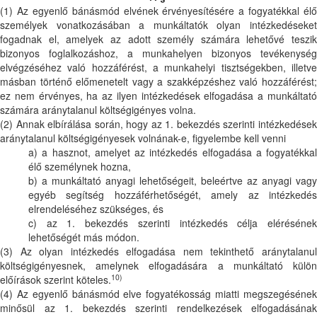
(1) Az egyenlő bánásmód elvének érvényesítésére a fogyatékkal élő
személyek vonatkozásában a munkáltatók olyan intézkedéseket
fogadnak el, amelyek az adott személy számára lehetővé teszik
bizonyos foglalkozáshoz, a munkahelyen bizonyos tevékenység
elvégzéséhez való hozzáférést, a munkahelyi tisztségekben, illetve
másban történő előmenetelt vagy a szakképzéshez való hozzáférést;
ez nem érvényes, ha az ilyen intézkedések elfogadása a munkáltató
számára aránytalanul költségigényes volna.
(2) Annak elbírálása során, hogy az 1. bekezdés szerinti intézkedések
aránytalanul költségigényesek volnának-e, figyelembe kell venni
a) a hasznot, amelyet az intézkedés elfogadása a fogyatékkal
élő személynek hozna,
b) a munkáltató anyagi lehetőségeit, beleértve az anyagi vagy
egyéb segítség hozzáférhetőségét, amely az intézkedés
elrendeléséhez szükséges, és
c) az 1. bekezdés szerinti intézkedés célja elérésének
lehetőségét más módon.
(3) Az olyan intézkedés elfogadása nem tekinthető aránytalanul
költségigényesnek, amelynek elfogadására a munkáltató külön
10)
előírások szerint köteles.
(4) Az egyenlő bánásmód elve fogyatékosság miatti megszegésének
minősül az 1. bekezdés szerinti rendelkezések elfogadásának