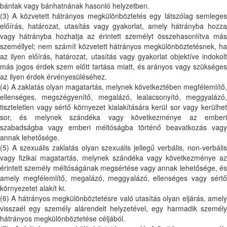
bántak vagy bánhatnának hasonló helyzetben.
(3) A közvetett hátrányos megkülönböztetés egy látszólag semleges
előírás, határozat, utasítás vagy gyakorlat, amely hátrányba hozza
vagy hátrányba hozhatja az érintett személyt összehasonlítva más
személlyel; nem számít közvetett hátrányos megkülönböztetésnek, ha
az ilyen előírás, határozat, utasítás vagy gyakorlat objektíve indokolt
más jogos érdek szem előtt tartása miatt, és arányos vagy szükséges
az ilyen érdek érvényesüléséhez.
(4) A zaklatás olyan magatartás, melynek következtében megfélemlítő,
ellenséges, megszégyenítő, megalázó, lealacsonyító, meggyalázó,
tiszteletlen vagy sértő környezet kialakítására kerül sor vagy kerülhet
sor, és melynek szándéka vagy következménye az emberi
szabadságba vagy emberi méltóságba történő beavatkozás vagy
annak lehetősége.
(5) A szexuális zaklatás olyan szexuális jellegű verbális, non-verbális
vagy fizikai magatartás, melynek szándéka vagy következménye az
érintett személy méltóságának megsértése vagy annak lehetősége, és
amely megfélemlítő, megalázó, meggyalázó, ellenséges vagy sértő
környezetet alakít ki.
(6) A hátrányos megkülönböztetésre való utasítás olyan eljárás, amely
visszaél egy személy alárendelt helyzetével, egy harmadik személy
hátrányos megkülönböztetése céljából.