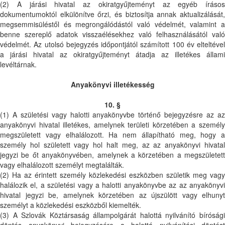
(2) A járási hivatal az okiratgyűjteményt az egyéb írásos
dokumentumoktól elkülönítve őrzi, és biztosítja annak aktualizálását,
megsemmisüléstől és megrongálódástól való védelmét, valamint a
benne szereplő adatok visszaélésekhez való felhasználásától való
védelmét. Az utolsó bejegyzés időpontjától számított 100 év elteltével
a járási hivatal az okiratgyűjteményt átadja az illetékes állami
levéltárnak.
Anyakönyvi illetékesség
10. §
(1) A születési vagy halotti anyakönyvbe történő bejegyzésre az az
anyakönyvi hivatal illetékes, amelynek területi körzetében a személy
megszületett vagy elhalálozott. Ha nem állapítható meg, hogy a
személy hol született vagy hol halt meg, az az anyakönyvi hivatal
jegyzi be őt anyakönyvében, amelynek a körzetében a megszületett
vagy elhalálozott személyt megtalálták.
(2) Ha az érintett személy közlekedési eszközben születik meg vagy
halálozik el, a születési vagy a halotti anyakönyvbe az az anyakönyvi
hivatal jegyzi be, amelynek körzetében az újszülött vagy elhunyt
személyt a közlekedési eszközből kiemelték.
(3) A Szlovák Köztársaság állampolgárát halottá nyilvánító bírósági