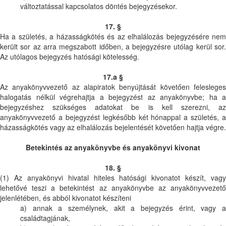
változtatással kapcsolatos döntés bejegyzésekor.
17. §
Ha a születés, a házasságkötés és az elhalálozás bejegyzésére nem
került sor az arra megszabott időben, a bejegyzésre utólag kerül sor.
Az utólagos bejegyzés hatósági kötelesség.
17.a §
Az anyakönyvvezető az alapiratok benyújtását követően felesleges
halogatás nélkül végrehajtja a bejegyzést az anyakönyvbe; ha a
bejegyzéshez szükséges adatokat be is kell szerezni, az
anyakönyvvezető a bejegyzést legkésőbb két hónappal a születés, a
házasságkötés vagy az elhalálozás bejelentését követően hajtja végre.
Betekintés az anyakönyvbe és anyakönyvi kivonat
18. §
(1) Az anyakönyvi hivatal hiteles hatósági kivonatot készít, vagy
lehetővé teszi a betekintést az anyakönyvbe az anyakönyvvezető
jelenlétében, és abból kivonatot készíteni
a) annak a személynek, akit a bejegyzés érint, vagy a
családtagjának,