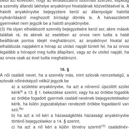
belül azt követően, hogy az elhalálozásról tudomást szerzett, éspedig
a személy állandó lakhelye anyakönyvi hivatalának közvetítésével is. A
halotti anyakönyvbe bejegyzésre kerül az állampolgár halottá
nyilvánításáról meghozott bírósági döntés is. A halvaszületett
gyermeket nem jegyzik be a halotti anyakönyvbe.
(3) Ha olyan elhalálozott személy bejegyzésére kerül sor, akire mások
találtak rá, és akinek az esetében az orvos nem tudta a halál
beálltának pontos idejét meghatározni, az anyakönyvi hivatal az
elhalálozás napjaként a hónap az utolsó napját tünteti fel, ha az orvos
legalább a hónapot meg tudta állapítani, vagy az év utolsó napját, ha
az orvos csak az évet tudta meghatározni.
16. §
A női családi nevet, ha a személy más, mint szlovák nemzetiségű, a
szlovák nőinévképző nélkül jegyzik be
a) a születési anyakönyvbe, ha azt a nőnemű újszülött szülei
9)
kérik
a 13. § 1. bekezdése szerint, vagy ha az örökbe fogadók
az örökbe fogadott gyermek családi nevének bejegyeztetésekor
kérik, ha külön jogszabályban rendezett örökbe fogadásról van
9a)
szó,
b) ha azt a nő kéri a házasságkötés házassági anyakönyvbe
történő bejegyzésekor a 14. § szerint,
10)
c) ha azt a nő kéri a külön törvény szerinti
családinév