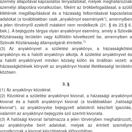
személy állapotával kapcsolatos tényadatokat, melyek meghatározóak
személyi állapotára vonatkozóan, főként az örökbefogadással, a szülő
kilétének megállapításával és a házasság felbontásával kapcsolatos
adatokat (a továbbiakban csak „anyakönyvi események”), amennyiben
a jelen törvényről ezekről másként nem rendelkezik (21. § és 23.§ 6.
bek.). A bejegyzés tárgya olyan anyakönyvi esemény, amely a Szlovák
Köztársaság területén vagy külföldön következett be, amennyiben a
1)
Szlovák Köztársaság állampolgárát érintette.
(3) Az anyakönyvet a születési anyakönyv, a házasságkötési
anyakönyv és a halotti anyakönyv alkotja. A születési anyakönyvet és
a halotti anyakönyvet minden község külön és önállóan vezeti; a
házasságkötések könyvét az anyakönyvi hivatal illetékességi területén
közösen.
3. §
(1) Az anyakönyv közokirat.
(2) Közokirat a születési anyakönyvi kivonat, a házassági anyakönyvi
kivonat és a halotti anyakönyvi kivonat (a továbbiakban „hatósági
kivonat“), az anyakönyvbe bejegyzett adatokról készített igazolás,
valamint az anyakönyvi bejegyzés szó szerinti kivonata.
(3) A hatósági kivonat tartalmazza a jelen törvényben meghatározott,
az anyakönyvbe beírt adatokat, melyek az érintett személyre
vonatkoznak a kivonat készítésének időpontjában.