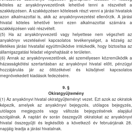
köteles az anyakönyvvezetőnek lehetővé tenni a részvételt a
szakképzésen. A szakképzésen kötelesek részt venni a járási hivatalok
azon alkalmazottai is, akik az anyakönyvvezetést ellenőrzik. A járási
hivatal köteles lehetővé tenni ezen alkalmazottai számára a
szakképzésen való részvételt.
(5) Ha az anyakönyvvezető vagy helyettese nem végezheti az
anyakönyv vezetésével kapcsolatos tevékenységet, a község az
illetékes járási hivatallal együttműködve intézkedik, hogy biztosítsa az
államigazgatási feladat végrehajtását e területen.
(6) Annak az anyakönyvvezetőnek, aki személyesen közreműködik a
házasságkötési szertartásban az anyakönyvi hivatal előtt, pénzügyi
hozzájárulás jár az öltözékével és külsőjével kapcsolatos
megnövekedett kiadások fedezésére.
9. §
Okiratgyűjtemény
(1) Az anyakönyvi hivatal okiratgyűjteményt vezet. Ezt azok az okiratok
képezik, amelyek az anyakönyvi bejegyzés, utólagos bejegyzés,
utólagos megjegyzés vagy változás bejegyzésének alapjául
szolgálnak. A naptári év során összegyűlt okiratokat az anyakönyvi
hivatal összegyűjti és legkésőbb a következő év februárjának 28.
napjáig leadja a járási hivatalnak.