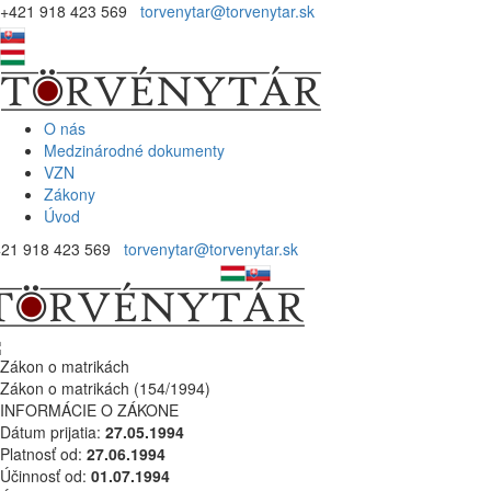
+421 918 423 569
torvenytar@torvenytar.sk
O nás
Medzinárodné dokumenty
VZN
Zákony
Úvod
421 918 423 569
torvenytar@torvenytar.sk
Zákon o matrikách
Zákon o matrikách (154/1994)
INFORMÁCIE O ZÁKONE
Dátum prijatia:
27.05.1994
Platnosť od:
27.06.1994
Účinnosť od:
01.07.1994