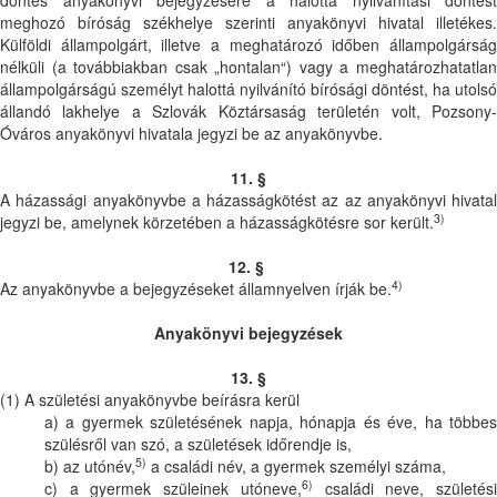
döntés anyakönyvi bejegyzésére a halottá nyilvánítási döntést
meghozó bíróság székhelye szerinti anyakönyvi hivatal illetékes.
Külföldi állampolgárt, illetve a meghatározó időben állampolgárság
nélküli (a továbbiakban csak „hontalan“) vagy a meghatározhatatlan
állampolgárságú személyt halottá nyilvánító bírósági döntést, ha utolsó
állandó lakhelye a Szlovák Köztársaság területén volt, Pozsony-
Óváros anyakönyvi hivatala jegyzi be az anyakönyvbe.
11. §
A házassági anyakönyvbe a házasságkötést az az anyakönyvi hivatal
3)
jegyzi be, amelynek körzetében a házasságkötésre sor került.
12. §
4)
Az anyakönyvbe a bejegyzéseket államnyelven írják be.
Anyakönyvi bejegyzések
13. §
(1) A születési anyakönyvbe beírásra kerül
a) a gyermek születésének napja, hónapja és éve, ha többes
szülésről van szó, a születések időrendje is,
5)
b) az utónév,
a családi név, a gyermek személyi száma,
6)
c) a gyermek szüleinek utóneve,
családi neve, születés