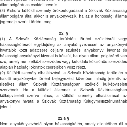
állampolgárának családi neve is.
(3) Kiskorú külföldi személy örökbefogadását a Szlovák Köztársaság
állampolgára által akkor is anyakönyvezik, ha az a honossági állama
jogrendje szerint történt meg.
22. §
(1) A Szlovák Köztársaság területén történt születésről vagy
házasságkötésről egyidejűleg az anyakönyvezéssel az anyakönyvi
hivatalok közti adatcsere céljaira születési anyakönyvi kivonat és
házassági anyakönyvi kivonat is készül, ha olyan állam polgáráról van
szó, amely nemzetközi szerződés vagy kétoldalú kölcsönös szerződés
alapján hatósági okiratok cseréjében vesz részt.
(2) Külföldi személy elhalálozását a Szlovák Köztársaság területén a
halotti anyakönyvbe történt bejegyezést követően mindig jelentik az
illetékes állam Szlovák Köztársaságban székelő külképviseleti
szervének. Ha a külföldi államnak a Szlovák Köztársaságban
külképviseleti szerve nincs, a külföldi személy elhalálozását az
anyakönyvi hivatal a Szlovák Köztársaság Külügyminisztériumának
jelenti.
22.a §
Nem anyakönyvezhető olyan házasságkötés, amely ellentétben áll a