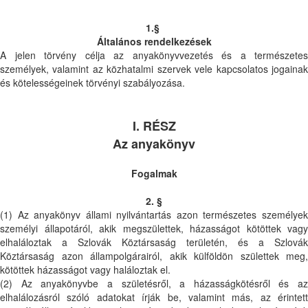
1.§
Általános rendelkezések
A jelen törvény célja az anyakönyvvezetés és a természetes
személyek, valamint az közhatalmi szervek vele kapcsolatos jogainak
és kötelességeinek törvényi szabályozása.
I. RÉSZ
Az anyakönyv
Fogalmak
2. §
(1) Az anyakönyv állami nyilvántartás azon természetes személyek
személyi állapotáról, akik megszülettek, házasságot kötöttek vagy
elhaláloztak a Szlovák Köztársaság területén, és a Szlovák
Köztársaság azon állampolgárairól, akik külföldön születtek meg,
kötöttek házasságot vagy haláloztak el.
(2) Az anyakönyvbe a születésről, a házasságkötésről és az
elhalálozásról szóló adatokat írják be, valamint más, az érintett