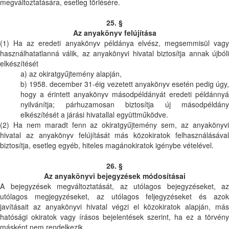
megváltoztatására, esetleg törlésére.
25. §
Az anyakönyv felújítása
(1) Ha az eredeti anyakönyv példánya elvész, megsemmisül vagy
használhatatlanná válik, az anyakönyvi hivatal biztosítja annak újbóli
elkészítését
a) az okiratgyűjtemény alapján,
b) 1958. december 31-éig vezetett anyakönyv esetén pedig úgy,
hogy a érintett anyakönyv másodpéldányát eredeti példánnyá
nyilvánítja; párhuzamosan biztosítja új másodpéldány
elkészítését a járási hivatallal együttműködve.
(2) Ha nem maradt fenn az okiratgyűjtemény sem, az anyakönyvi
hivatal az anyakönyv felújítását más közokiratok felhasználásával
biztosítja, esetleg egyéb, hiteles magánokiratok igénybe vételével.
26. §
Az anyakönyvi bejegyzések módosításai
A bejegyzések megváltoztatását, az utólagos bejegyzéseket, az
utólagos megjegyzéseket, az utólagos feljegyzéseket és azok
javításait az anyakönyvi hivatal végzi el közokiratok alapján, más
hatósági okiratok vagy írásos bejelentések szerint, ha ez a törvény
másként nem rendelkezik.