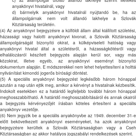
c) az állampolgár utolsó állandó lakhelye szerint illetékes
anyakönyvi hivatalnál, vagy
d) bármelyik anyakönyvi hivatalnál nyújtandó be, ha az
állampolgárnak nem volt állandó lakhelye a Szlovák
Köztársaság területén.
(4) Az anyakönyvi bejegyzésre a külföldi állam által kiállított születési,
házassági vagy halotti anyakönyvi kivonat, a Szlovák Köztársaság
állampolgárságát bizonyító okirat, a külképviseleti hatóság vagy
anyakönyvi hivatal által a születésről, a házasságkötésről vagy
elhalálozásról készített bejegyzés alapján kerül sor, vagy más
közokirat, illetve egyéb, az anyakönyvi eseményt bizonyító
dokumentum alapján. E módszerekkel nem lehet helyettesíteni a holttá
nyilvánítást kimondó jogerős bírósági döntést.
(5) A speciális anyakönyvi bejegyzést legkésőbb három hónappal
azután a nap után ejtik meg, amikor a kérvényt a hivatalnak kézbesítik.
Indokolt esetekben ez a határidő legfeljebb további három hónappal
meghosszabbítható. A határidő meghosszabbításáról és annak okairól
a bejegyzés kérvényezőjét írásban köteles értesíteni a speciális
anyakönyv vezetője.
(6) Nem jegyzik be a speciális anyakönyvbe az 1949. december 31-e
előtt bekövetkezett anyakönyvi eseményeket, ha azok anyakönyvi
bejegyzésre kerültek a Szlovák Köztársaságban vagy a Cseh
Köztársaságban az akkor hatályos jogszabályi rendelkezések szerint.