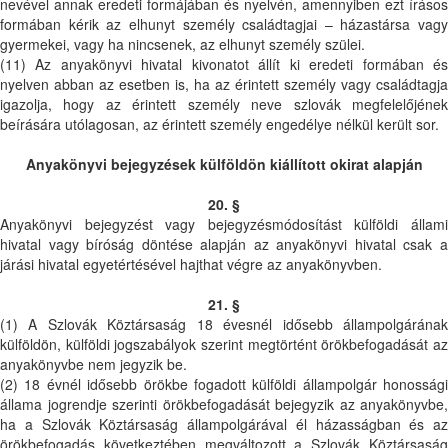
nevével annak eredeti formájában és nyelvén, amennyiben ezt írásos
formában kérik az elhunyt személy családtagjai – házastársa vagy
gyermekei, vagy ha nincsenek, az elhunyt személy szülei.
(11) Az anyakönyvi hivatal kivonatot állít ki eredeti formában és
nyelven abban az esetben is, ha az érintett személy vagy családtagja
igazolja, hogy az érintett személy neve szlovák megfelelőjének
beírására utólagosan, az érintett személy engedélye nélkül került sor.
Anyakönyvi bejegyzések
külföldön kiállított okirat alapján
20. §
Anyakönyvi bejegyzést vagy bejegyzésmódosítást külföldi állami
hivatal vagy bíróság döntése alapján az anyakönyvi hivatal csak a
járási hivatal egyetértésével hajthat végre az anyakönyvben.
21. §
(1) A Szlovák Köztársaság 18 évesnél idősebb állampolgárának
külföldön, külföldi jogszabályok szerint megtörtént örökbefogadását az
anyakönyvbe nem jegyzik be.
(2) 18 évnél idősebb örökbe fogadott külföldi állampolgár honossági
állama jogrendje szerinti örökbefogadását bejegyzik az anyakönyvbe,
ha a Szlovák Köztársaság állampolgárával él házasságban és az
örökbefogadás következtében megváltozott a Szlovák Köztársaság