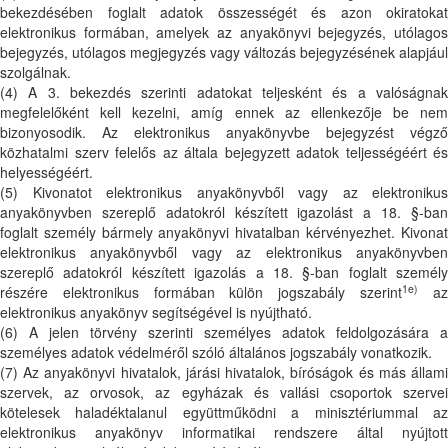
bekezdésében foglalt adatok összességét és azon okiratokat
elektronikus formában, amelyek az anyakönyvi bejegyzés, utólagos
bejegyzés, utólagos megjegyzés vagy változás bejegyzésének alapjául
szolgálnak.
(4) A 3. bekezdés szerinti adatokat teljesként és a valóságnak
megfelelőként kell kezelni, amíg ennek az ellenkezője be nem
bizonyosodik. Az elektronikus anyakönyvbe bejegyzést végző
közhatalmi szerv felelős az általa bejegyzett adatok teljességéért és
helyességéért.
(5) Kivonatot elektronikus anyakönyvből vagy az elektronikus
anyakönyvben szereplő adatokról készített igazolást a 18. §-ban
foglalt személy bármely anyakönyvi hivatalban kérvényezhet. Kivonat
elektronikus anyakönyvből vagy az elektronikus anyakönyvben
szereplő adatokról készített igazolás a 18. §-ban foglalt személy
1e)
részére elektronikus formában külön jogszabály szerint
a
elektronikus anyakönyv segítségével is nyújtható.
(6) A jelen törvény szerinti személyes adatok feldolgozására a
személyes adatok védelméről szóló általános jogszabály vonatkozik.
(7) Az anyakönyvi hivatalok, járási hivatalok, bíróságok és más állami
szervek, az orvosok, az egyházak és vallási csoportok szervei
kötelesek haladéktalanul együttműködni a minisztériummal az
elektronikus anyakönyv informatikai rendszere által nyújtott