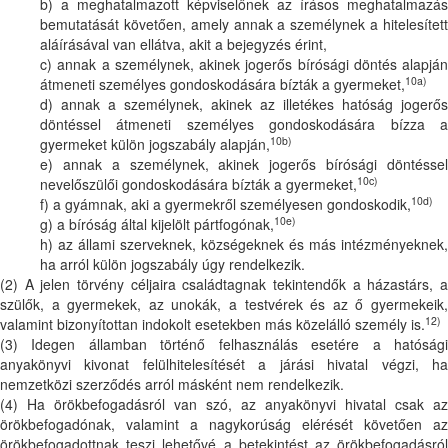
b) a meghatalmazott képviselőnek az írásos meghatalmazás
bemutatását követően, amely annak a személynek a hitelesített
aláírásával van ellátva, akit a bejegyzés érint,
c) annak a személynek, akinek jogerős bírósági döntés alapján
10a)
átmeneti személyes gondoskodására bízták a gyermeket,
d) annak a személynek, akinek az illetékes hatóság jogerős
döntéssel átmeneti személyes gondoskodására bízza a
10b)
gyermeket külön jogszabály alapján,
e) annak a személynek, akinek jogerős bírósági döntéssel
10c)
nevelőszülői gondoskodására bízták a gyermeket,
10d)
f) a gyámnak, aki a gyermekről személyesen gondoskodik,
10e)
g) a bíróság által kijelölt pártfogónak,
h) az állami szerveknek, községeknek és más intézményeknek,
ha arról külön jogszabály úgy rendelkezik.
(2) A jelen törvény céljaira családtagnak tekintendők a házastárs, a
szülők, a gyermekek, az unokák, a testvérek és az ő gyermekeik,
12)
valamint bizonyítottan indokolt esetekben más közelálló személy is.
(3) Idegen államban történő felhasználás esetére a hatósági
anyakönyvi kivonat felülhitelesítését a járási hivatal végzi, ha
nemzetközi szerződés arról másként nem rendelkezik.
(4) Ha örökbefogadásról van szó, az anyakönyvi hivatal csak az
örökbefogadónak, valamint a nagykorúság elérését követően az
örökbefogadottnak teszi lehetővé a betekintést az örökbefogadásról