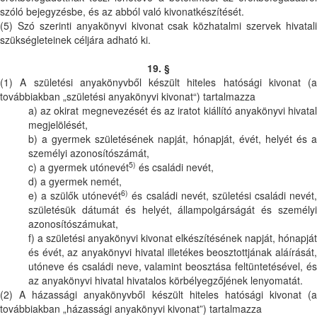
szóló bejegyzésbe, és az abból való kivonatkészítését.
(5) Szó szerinti anyakönyvi kivonat csak közhatalmi szervek hivatali
szükségleteinek céljára adható ki.
19. §
(1) A születési anyakönyvből készült hiteles hatósági kivonat (a
továbbiakban „születési anyakönyvi kivonat“) tartalmazza
a) az okirat megnevezését és az iratot kiállító anyakönyvi hivatal
megjelölését,
b) a gyermek születésének napját, hónapját, évét, helyét és a
személyi azonosítószámát,
5)
c) a gyermek utónevét
és családi nevét,
d) a gyermek nemét,
6)
e) a szülők utónevét
és családi nevét, születési családi nevét
születésük dátumát és helyét, állampolgárságát és személyi
azonosítószámukat,
f) a születési anyakönyvi kivonat elkészítésének napját, hónapját
és évét, az anyakönyvi hivatal illetékes beosztottjának aláírását,
utóneve és családi neve, valamint beosztása feltüntetésével, és
az anyakönyvi hivatal hivatalos körbélyegzőjének lenyomatát.
(2) A házassági anyakönyvből készült hiteles hatósági kivonat (a
továbbiakban „házassági anyakönyvi kivonat”) tartalmazza