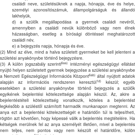
családi neve, születésüknek a napja, hónapja, éve és helye,
személyi azonosítószámuk, állampolgárságuk és állandó
lakhelyük,
d) a szülők megállapodása a gyermek családi nevéről,
amennyiben a családi nevük különböző vagy nem élnek
házasságban, esetleg a bírósági döntéssel meghatározott
családi név,
e) a bejegyzés napja, hónapja és éve.
(2) Mind az élve, mind a halva született gyermeket be kell jelenteni a
születési anyakönyvbe történő bejegyzésre.
6aa)
(3) A külön jogszabály szerinti
intézményi egészségügyi ellátás
nyújtó helyen születetett gyermek bejegyzése a születési anyakönyvbe
6ab)
a Nemzeti Egészségügyi Információs Központ
által nyújtott adato
1d)
alapján az információs rendszeren keresztül
készül; egyé
esetekben a születési anyakönyvbe történő bejegyzés a szülők
egyikének bejelentési kötelezettsége alapján készül. Az, akire a
bejelentéstételi kötelezettség vonatkozik, köteles a bejelentést
legkésőbb a szüléstől számított harmadik munkanapon megtenni. Az
anya ezt a bejelentési kötelezettségét e határidőn túl is teljesítheti,
rögtön azt követően, hogy képessé válik a bejelentés megtételére. Ha
kétségek merülnek fel az anya személyét illetően, mivel a bejelentés
nem teljes, nem pontos vagy nem készült el határidőre, külön