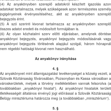
(4) Az anyakönyvben szereplő adatokról készített igazolás azon
adatokat tartalmazza, melyek szükségesek azon természetes személy
jogigényeinek érvényesítéséhez, akit az anyakönyvben szereplő
bejegyzés érint.
(5) A szó szerinti kivonat tartalmazza az anyakönyvben szereplő
összes adatot eredeti és módosított formájában is.
(6) Az olyan közhatalmi szerv előtti eljárásban, amelynek döntése
anyakönyvi bejegyzés, anyakönyvi bejegyzés módosításának vagy
anyakönyvi bejegyzés törlésének alapjául szolgál, három hónapnál
nem régebbi hatósági kivonat nem használható.
Az anyakönyv irányítása
4. §
Az anyakönyvet mint államigazgatási tevékenységet a község vezeti, a
Szlovák Köztársaság fővárosában, Pozsonyban és Kassa városában a
városkerületek, melyek a törvény mellékletében vannak felsorolva (a
továbbiakban „anyakönyvi hivatal“). Az anyakönyvi hivatalok területi
illetékességét általános érvényű jogi előírással a Szlovák Köztársaság
Belügy minisztériuma határozza meg (a továbbiakban „minisztérium“).
5. §