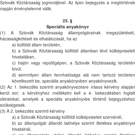
Szlovák Köztársaság jogrendjével. Az ilyen bejegyzés a megtörtének
napján érvénytelenné válik.
23. §
Speciális anyakönyv
(1) A Szlovák Köztársaság állampolgárainak megszületését,
házasságkötését és elhalálozását, ha az
a) külföldi állam területén,
b) a Szlovák Köztársaság külföldi államban lévő külképviseleti
hivatalában,
c) hajón vagy repülőgépen, a Szlovák Köztársaság területén
kívül,
d) semmilyen állam fennhatósága alá nem tartozó területen
következett be, speciális anyakönyvben anyakönyvezik.
(2) Az 1. bekezdés szerinti anyakönyvezésre írásos kérvény alapján
kerül sor; a kérvényhez mellékelni kell a 4. bekezdésben foglalt
okiratokat, amelyek a speciális anyakönyvbe történő bejegyzéshez
szükségesek.
(3) A 2. bekezdés szerinti kérvény
a) a Szlovák Köztársaság külföldi külképviseleti szervénél,
b) az állampolgár állandó lakhelye szerint illetékes anyakönyvi
hivatalnál,