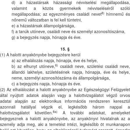
d) a házastársak házassági névviselési megállapodása,
valamint a közös gyermekeik névviseléséről szóló
8)
megállapodása; az egyezményes családi nevet
hímnemű é
nőnemű változatban is fel kell tüntetni,
e) a házastársak állampolgársága,
f) a tanúk utóneve, családi neve és személyi azonosítószáma,
g) a bejegyzés napja, hónapja és éve.
15. §
(1) A halotti anyakönyvbe bejegyzésre kerül
a) az elhalálozás napja, hónapja, éve és helye,
6)
b) az elhunyt utóneve,
családi neve, születési családi neve,
állandó lakhelye, születésének napja, hónapja, éve és helye,
neme, személyi azonosítószáma és állampolgársága,
c) a bejegyzés napja, hónapja és éve.
(2) Az elhalálozást a halotti anyakönyvbe az Egészségügyi Felügyelet
által nyújtott adatok alapján vagy a halottvizsgálatot végző orvos
adatai alapján az elektronikus információs rendszeren keresztül
azonnali hatállyal végzik el, legkésőbb három nappal a
8a)
halottvizsgálatot követően.
A további adatokat, amelyeke
bejegyeznek a halotti anyakönyvbe, az anyakönyvi hivatalnak az a
személy adja meg, aki a temetést intézi, legkésőbb öt munkanapon