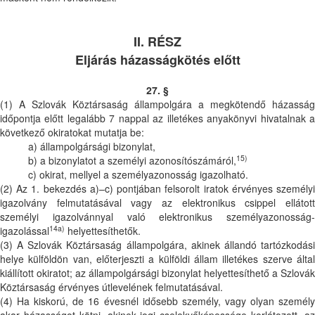
II. RÉSZ
Eljárás házasságkötés előtt
27. §
(1) A Szlovák Köztársaság állampolgára a megkötendő házasság
időpontja előtt legalább 7 nappal az illetékes anyakönyvi hivatalnak a
következő okiratokat mutatja be:
a) állampolgársági bizonylat,
15)
b) a bizonylatot a személyi azonosítószámáról,
c) okirat, mellyel a személyazonosság igazolható.
(2) Az 1. bekezdés a)–c) pontjában felsorolt iratok érvényes személyi
igazolvány felmutatásával vagy az elektronikus csippel ellátott
személyi igazolvánnyal való elektronikus személyazonosság-
14a)
igazolással
helyettesíthetők.
(3) A Szlovák Köztársaság állampolgára, akinek állandó tartózkodási
helye külföldön van, előterjeszti a külföldi állam illetékes szerve által
kiállított okiratot; az állampolgársági bizonylat helyettesíthető a Szlovák
Köztársaság érvényes útlevelének felmutatásával.
(4) Ha kiskorú, de 16 évesnél idősebb személy, vagy olyan személy