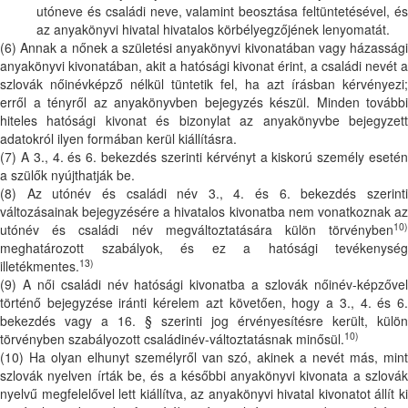
utóneve és családi neve, valamint beosztása feltüntetésével, és
az anyakönyvi hivatal hivatalos körbélyegzőjének lenyomatát.
(6) Annak a nőnek a születési anyakönyvi kivonatában vagy házassági
anyakönyvi kivonatában, akit a hatósági kivonat érint, a családi nevét a
szlovák nőinévképző nélkül tüntetik fel, ha azt írásban kérvényezi;
erről a tényről az anyakönyvben bejegyzés készül. Minden további
hiteles hatósági kivonat és bizonylat az anyakönyvbe bejegyzett
adatokról ilyen formában kerül kiállításra.
(7) A 3., 4. és 6. bekezdés szerinti kérvényt a kiskorú személy esetén
a szülők nyújthatják be.
(8) Az utónév és családi név 3., 4. és 6. bekezdés szerinti
változásainak bejegyzésére a hivatalos kivonatba nem vonatkoznak az
10)
utónév és családi név megváltoztatására külön törvényben
meghatározott szabályok, és ez a hatósági tevékenység
13)
illetékmentes.
(9) A női családi név hatósági kivonatba a szlovák nőinév-képzővel
történő bejegyzése iránti kérelem azt követően, hogy a 3., 4. és 6.
bekezdés vagy a 16. § szerinti jog érvényesítésre került, külön
10)
törvényben szabályozott családinév-változtatásnak minősül.
(10) Ha olyan elhunyt személyről van szó, akinek a nevét más, mint
szlovák nyelven írták be, és a későbbi anyakönyvi kivonata a szlovák
nyelvű megfelelővel lett kiállítva, az anyakönyvi hivatal kivonatot állít ki