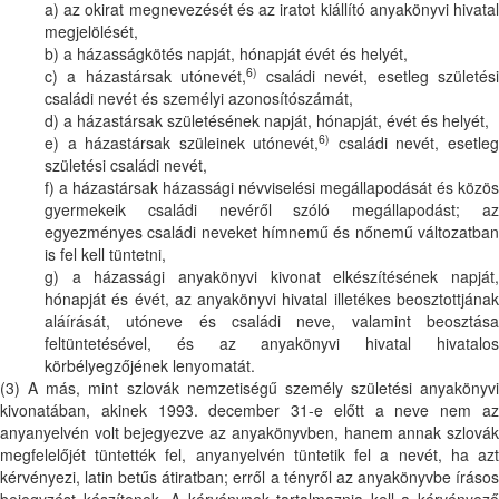
a) az okirat megnevezését és az iratot kiállító anyakönyvi hivatal
megjelölését,
b) a házasságkötés napját, hónapját évét és helyét,
6)
c) a házastársak utónevét,
családi nevét, esetleg születés
családi nevét és személyi azonosítószámát,
d) a házastársak születésének napját, hónapját, évét és helyét,
6)
e) a házastársak szüleinek utónevét,
családi nevét, esetle
születési családi nevét,
f) a házastársak házassági névviselési megállapodását és közös
gyermekeik családi nevéről szóló megállapodást; az
egyezményes családi neveket hímnemű és nőnemű változatban
is fel kell tüntetni,
g) a házassági anyakönyvi kivonat elkészítésének napját,
hónapját és évét, az anyakönyvi hivatal illetékes beosztottjának
aláírását, utóneve és családi neve, valamint beosztása
feltüntetésével, és az anyakönyvi hivatal hivatalos
körbélyegzőjének lenyomatát.
(3) A más, mint szlovák nemzetiségű személy születési anyakönyvi
kivonatában, akinek 1993. december 31-e előtt a neve nem az
anyanyelvén volt bejegyezve az anyakönyvben, hanem annak szlovák
megfelelőjét tüntették fel, anyanyelvén tüntetik fel a nevét, ha azt
kérvényezi, latin betűs átiratban; erről a tényről az anyakönyvbe írásos