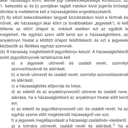
akar házasságot kötni, akinek jogi cselekvőképessége korlátozott, az
1. bekezdés a) és b) pontjában taglalt iratokon kívül jogerős bírósági
döntést is mellékelnie kell a házasságkötés engedélyezéséről.
(5) Az előző bekezdésekben tárgyalt közokiratokon kívül a férfinak és
nőnek, aki házasságot akar kötni (a továbbiakban „jegyesek“), ki kell
töltenie az előírt űrlapot is; indokolt esetben ezt az egyikük is
megteheti. Ha egyházi szerv előtt kerül sor a házasságkötésre, az
anyakönyvi hivatal a kitöltött űrlapot felülhitelesíti, és ezt a jegyesek
kézbesítik az illetékes egyházi szervnek.
(6) A házasság megkötéséről jegyzőkönyv készül. A házasságkötésről
szóló jegyzőkönyvnek tartalmaznia kell
a) a jegyesek utónevét és családi nevét, személyi
azonosítószámát és aláírását,
b) a tanúk utónevét és családi nevét, személyi azonosítószámát
és aláírását,
c) a házasságkötés időpontja és helye,
d) az eskető és az anyakönyvvezető utóneve és családi neve,
aláírása, ha a házasságkötésre az anyakönyvi hivatal előtt kerül
sor,
e) az eskető és jegyzőkönyvvezető utó- és családi nevét, ha az
egyház szerve előtt megkötendő házasságről van szó,
f) a jegyesek megállapodását a házassági családinév-viselésről,
7)
g) a tolmács utónevét, családi nevét és aláírását,
ha 