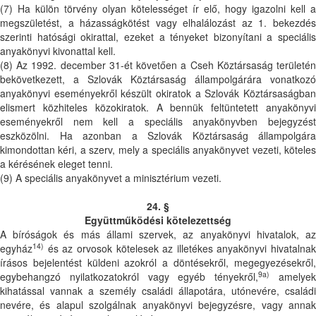
(7) Ha külön törvény olyan kötelességet ír elő, hogy igazolni kell a
megszületést, a házasságkötést vagy elhalálozást az 1. bekezdés
szerinti hatósági okirattal, ezeket a tényeket bizonyítani a speciális
anyakönyvi kivonattal kell.
(8) Az 1992. december 31-ét követően a Cseh Köztársaság területén
bekövetkezett, a Szlovák Köztársaság állampolgárára vonatkozó
anyakönyvi eseményekről készült okiratok a Szlovák Köztársaságban
elismert közhiteles közokiratok. A bennük feltüntetett anyakönyvi
eseményekről nem kell a speciális anyakönyvben bejegyzést
eszközölni. Ha azonban a Szlovák Köztársaság állampolgára
kimondottan kéri, a szerv, mely a speciális anyakönyvet vezeti, köteles
a kérésének eleget tenni.
(9) A speciális anyakönyvet a minisztérium vezeti.
24. §
Együttműködési kötelezettség
A bíróságok és más állami szervek, az anyakönyvi hivatalok, az
14)
egyház
és az orvosok kötelesek az illetékes anyakönyvi hivatalnak
írásos bejelentést küldeni azokról a döntésekről, megegyezésekről,
9a)
egybehangzó nyilatkozatokról vagy egyéb tényekről,
amelye
kihatással vannak a személy családi állapotára, utónevére, családi
nevére, és alapul szolgálnak anyakönyvi bejegyzésre, vagy annak