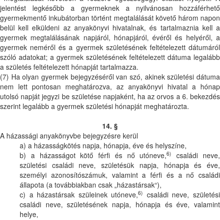
jelentést legkésőbb a gyermeknek a nyilvánosan hozzáférhető
gyermekmentő inkubátorban történt megtalálását követő három napon
belül kell elküldeni az anyakönyvi hivatalnak, és tartalmaznia kell a
gyermek megtalálásának napjáról, hónapjáról, évéről és helyéről, a
gyermek neméről és a gyermek születésének feltételezett dátumáról
szóló adatokat; a gyermek születésének feltételezett dátuma legalább
a születés feltételezett hónapját tartalmazza.
(7) Ha olyan gyermek bejegyzéséről van szó, akinek születési dátuma
nem lett pontosan meghatározva, az anyakönyvi hivatal a hónap
utolsó napját jegyzi be születése napjaként, ha az orvos a 6. bekezdés
szerint legalább a gyermek születési hónapját meghatározta.
14. §
A házassági anyakönyvbe bejegyzésre kerül
a) a házasságkötés napja, hónapja, éve és helyszíne,
6)
b) a házasságot kötő férfi és nő utóneve,
családi neve
születési családi neve, születésük napja, hónapja és éve,
személyi azonosítószámuk, valamint a férfi és a nő családi
állapota (a továbbiakban csak „házastársak“),
6)
c) a házastársak szüleinek utóneve,
családi neve, születés
családi neve, születésének napja, hónapja és éve, valamint
helye,