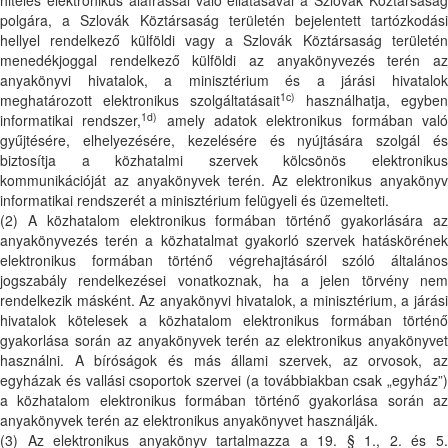
hiteles elektronikus aláírással való ellátásával a Szlovák Köztársaság
polgára, a Szlovák Köztársaság területén bejelentett tartózkodási
hellyel rendelkező külföldi vagy a Szlovák Köztársaság területén
menedékjoggal rendelkező külföldi az anyakönyvezés terén az
anyakönyvi hivatalok, a minisztérium és a járási hivatalok
1c)
meghatározott elektronikus szolgáltatásait
használhatja, egyben
1d)
informatikai rendszer,
amely adatok elektronikus formában val
gyűjtésére, elhelyezésére, kezelésére és nyújtására szolgál és
biztosítja a közhatalmi szervek kölcsönös elektronikus
kommunikációját az anyakönyvek terén. Az elektronikus anyakönyv
informatikai rendszerét a minisztérium felügyeli és üzemelteti.
(2) A közhatalom elektronikus formában történő gyakorlására az
anyakönyvezés terén a közhatalmat gyakorló szervek hatáskörének
elektronikus formában történő végrehajtásáról szóló általános
jogszabály rendelkezései vonatkoznak, ha a jelen törvény nem
rendelkezik másként. Az anyakönyvi hivatalok, a minisztérium, a járási
hivatalok kötelesek a közhatalom elektronikus formában történő
gyakorlása során az anyakönyvek terén az elektronikus anyakönyvet
használni. A bíróságok és más állami szervek, az orvosok, az
egyházak és vallási csoportok szervei (a továbbiakban csak „egyház”)
a közhatalom elektronikus formában történő gyakorlása során az
anyakönyvek terén az elektronikus anyakönyvet használják.
(3) Az elektronikus anyakönyv tartalmazza a 19. § 1., 2. és 5.