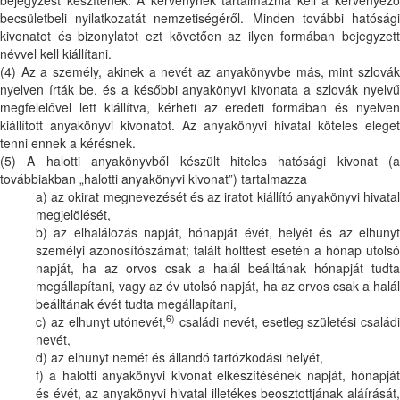
bejegyzést készítenek. A kérvénynek tartalmaznia kell a kérvényező
becsületbeli nyilatkozatát nemzetiségéről. Minden további hatósági
kivonatot és bizonylatot ezt követően az ilyen formában bejegyzett
névvel kell kiállítani.
(4) Az a személy, akinek a nevét az anyakönyvbe más, mint szlovák
nyelven írták be, és a későbbi anyakönyvi kivonata a szlovák nyelvű
megfelelővel lett kiállítva, kérheti az eredeti formában és nyelven
kiállított anyakönyvi kivonatot. Az anyakönyvi hivatal köteles eleget
tenni ennek a kérésnek.
(5) A halotti anyakönyvből készült hiteles hatósági kivonat (a
továbbiakban „halotti anyakönyvi kivonat”) tartalmazza
a) az okirat megnevezését és az iratot kiállító anyakönyvi hivatal
megjelölését,
b) az elhalálozás napját, hónapját évét, helyét és az elhunyt
személyi azonosítószámát; talált holttest esetén a hónap utolsó
napját, ha az orvos csak a halál beálltának hónapját tudta
megállapítani, vagy az év utolsó napját, ha az orvos csak a halál
beálltának évét tudta megállapítani,
6)
c) az elhunyt utónevét,
családi nevét, esetleg születési családi
nevét,
d) az elhunyt nemét és állandó tartózkodási helyét,
f) a halotti anyakönyvi kivonat elkészítésének napját, hónapját
és évét, az anyakönyvi hivatal illetékes beosztottjának aláírását,