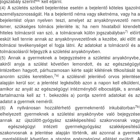
6a)
jogszabály szerint
kell eljárni.
(4) A születés szóbeli bejelentése esetén a bejelentő köteles igazolni
személyazonosságát. Ha a bejelentő néma vagy siketnéma, vagy ha a
bejelentést olyan nyelven teszi, amelyet az anyakönyvvezető nem
ismer, szükséges tolmács jelenléte is; ha nem hivatalból kirendelt
7)
hiteles tolmácsról van szó, a tolmácsnak külön jogszabályban
előírt
esküt kell tennie annak az anyakönyvvezetőnek a kezébe, aki előtt a
tolmácsi tevékenységet el fogja látni. Az adatokat a tolmácsról és a
tolmácsolásról feljegyzik a születési anyakönyvben.
(5) Annak a gyermeknek a bejegyzésére a születési anyakönyvbe,
akiről anyja a szülést követően lemondott, és az egészségügyi
intézetben hagyott, párhuzamosan kérte saját kilétének titkosítását is
7a)
anonim szülés keretében,
a szülésnél jelenlévő orvos jelentés
alapján kerül sor; a jelentést legkésőbb azon a napon kell elküldeni,
amikor az anyát az egészségügyi intézményből elbocsátják, s annak
tartalmaznia kell az 1. bekezdés a) pontja szerinti adatokat és az
adatot a gyermek neméről.
7b)
(6) A nyilvánosan hozzáférhető gyermekmentő inkubátorban
elhelyezett gyermeknek a születési anyakönyvbe való bejegyzése
annak az újszülött-gyógyász szakképesítésű szakorvosnak vagy
egészségügyi intézeti gyermekgyógyász szakképesítésű
szakorvosnak a jelentése alapján történik, aki azonnal a gyermek
megtalálását követően a részére egészségügyi ellátást nyújtott. A