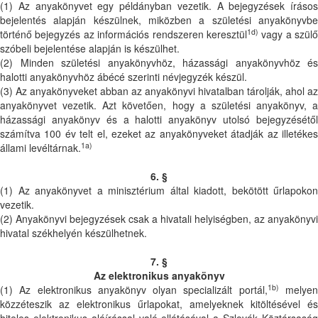
(1) Az anyakönyvet egy példányban vezetik. A bejegyzések írásos
bejelentés alapján készülnek, miközben a születési anyakönyvbe
1d)
történő bejegyzés az információs rendszeren keresztül
vagy a szülő
szóbeli bejelentése alapján is készülhet.
(2) Minden születési anyakönyvhöz, házassági anyakönyvhöz és
halotti anyakönyvhöz ábécé szerinti névjegyzék készül.
(3) Az anyakönyveket abban az anyakönyvi hivatalban tárolják, ahol az
anyakönyvet vezetik. Azt követően, hogy a születési anyakönyv, a
házassági anyakönyv és a halotti anyakönyv utolsó bejegyzésétől
számítva 100 év telt el, ezeket az anyakönyveket átadják az illetékes
1a)
állami levéltárnak.
6. §
(1) Az anyakönyvet a minisztérium által kiadott, bekötött űrlapokon
vezetik.
(2) Anyakönyvi bejegyzések csak a hivatali helyiségben, az anyakönyvi
hivatal székhelyén készülhetnek.
7. §
Az elektronikus anyakönyv
1b)
(1) Az elektronikus anyakönyv olyan specializált portál,
melye
közzéteszik az elektronikus űrlapokat, amelyeknek kitöltésével és