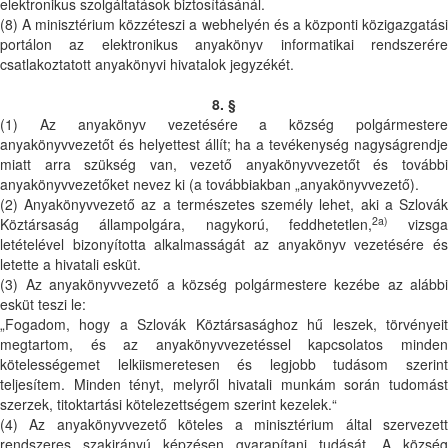
elektronikus szolgáltatások biztosításánál.
(8) A minisztérium közzéteszi a webhelyén és a központi közigazgatási
portálon az elektronikus anyakönyv informatikai rendszerére
csatlakoztatott anyakönyvi hivatalok jegyzékét.
8. §
(1) Az anyakönyv vezetésére a község polgármestere
anyakönyvvezetőt és helyettest állít; ha a tevékenység nagyságrendje
miatt arra szükség van, vezető anyakönyvvezetőt és további
anyakönyvvezetőket nevez ki (a továbbiakban „anyakönyvvezető).
(2) Anyakönyvvezető az a természetes személy lehet, aki a Szlovák
2a)
Köztársaság állampolgára, nagykorú, feddhetetlen,
vizsga
letételével bizonyította alkalmasságát az anyakönyv vezetésére és
letette a hivatali esküt.
(3) Az anyakönyvvezető a község polgármestere kezébe az alábbi
esküt teszi le:
„Fogadom, hogy a Szlovák Köztársasághoz hű leszek, törvényeit
megtartom, és az anyakönyvvezetéssel kapcsolatos minden
kötelességemet lelkiismeretesen és legjobb tudásom szerint
teljesítem. Minden tényt, melyről hivatali munkám során tudomást
szerzek, titoktartási kötelezettségem szerint kezelek.“
(4) Az anyakönyvvezető köteles a minisztérium által szervezett
rendszeres szakirányú képzésen gyarapítani tudását. A község