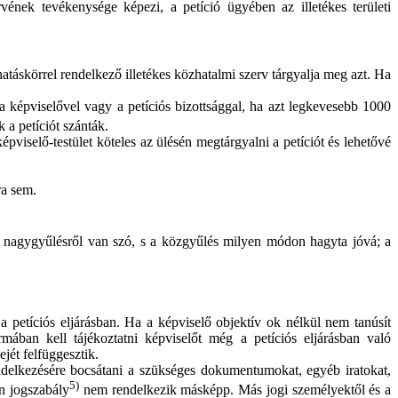
ervének tevékenysége képezi, a petíció ügyében az illetékes területi
hatáskörrel rendelkező illetékes közhatalmi szerv tárgyalja meg azt. Ha
 a képviselővel vagy a petíciós bizottsággal, ha azt legkevesebb 1000
a petíciót szánták.
pviselő-testület köteles az ülésén megtárgyalni a petíciót és lehetővé
ra sem.
en nagygyűlésről van szó, s a közgyűlés milyen módon hagyta jóvá; a
 a petíciós eljárásban. Ha a képviselő objektív ok nélkül nem tanúsít
mában kell tájékoztatni képviselőt még a petíciós eljárásban való
jét felfüggesztik.
endelkezésére bocsátani a szükséges dokumentumokat, egyéb iratokat,
5)
ön jogszabály
nem rendelkezik másképp. Más jogi személyektől és a