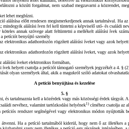
nyilvános helyeken lehet kiállítani, beleértve az elektronikus környezetbe
rlátozni a közúti forgalmat, nem szabad megzavarni a közrendet, megs
ket lehet megbízni.
ció aláírása előtt rendesen megismerkedjenek annak tartalmával. Ha az 
mindegyik aláírási íven fel kell tüntetni a képviselő utó- és családi ne
ly köteles annak szövege alatt feltüntetni a mellékelt aláírási ívek szá
, a petíciót benyújtó személy
 az elektronikus adathordozón rögzített aláírási íveket vagy azok helyett
 az elektronikus adathordozón rögzített aláírási íveket, vagy azok helyet
az aláírási íveket elektronikus formában,
si ívek helyett csatolja a petíciót támogató személyek jegyzékét a 4. § (2)
tását olyan személyek által, akik a magukról szóló adatokat olvashatat
A petíció benyújtása és kezelése
5. §
ni, és tartalmaznia kell a közérdek vagy más közösségi érdek tárgyát. A p
1)
családi nevéhez, valamint tartózkodási helyének
címéhez csatolja az alá
 petíciós rendszer segítségével vagy elektronikus módon nyújtották be,
t átvenni. Ha a petíció tartalmából kiderül, hogy nem ő az illetékes a 
a a közhatalmi szerv nem illetékes a petíció egy részének intézésében, a