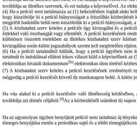
továbbítja az illetékes szervnek, és ezt tudatja a képviselővel. Az ele
(4) Ha a petíció nem tartalmazza az (1) bekezdésben foglalt alaki kell
hogy küszöbölje ki a petíció hiányosságait a felszólítás kézbesítésé
megjelölt határidőn belül nem küszöbölik ki a petíció hiányosságait, a k
(5) A közhatalmi szerv köteles a petíciót úgy kivizsgálni és a petíc
érdekkel való összhangját vagy ellentétét. A petíció kezelésének ered
különösen összetett esetekben az illetékes közhatalmi szerv írásb
kivizsgálása során külön jogszabályok szerint kell megfelelően eljárni
(6) Ha a petíció tartalmából kitűnik, hogy a petíció ügyében nem leh
tartalmát és indoklással ellátott írásos választ küld a képviselőnek az
2b)
elektronikus hivatali dokumentum
elektronikus úton történő kézbesí
(7) A közhatalmi szerv köteles a petíció kezelésének eredményét n
mégpedig a petíció kezelését követő tíz munkanapon belül. A külön jo
Ha vita alakul ki a petíció kezelésére való illetékesség kérdésében
2f)
továbbítja azt döntés céljából.
Az a kézbesítéstől számított tíz napon
Ha az ugyanolyan ügyben benyújtott petíció nem tartalmaz új tényeket,
tömeges benyújtása esetén a periodikus sajtó és a többi tömegtájékoztat