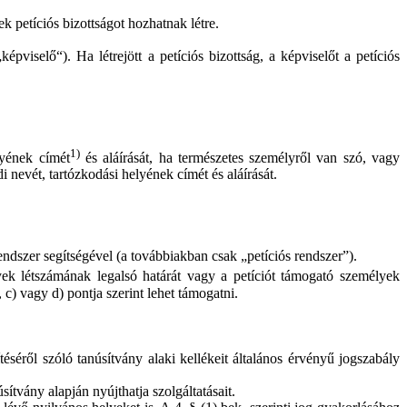
ek petíciós bizottságot hozhatnak létre.
épviselő“). Ha létrejött a petíciós bizottság, a képviselőt a petíciós
1)
lyének címét
és aláírását, ha természetes személyről van szó, vagy
i nevét, tartózkodási helyének címét és aláírását.
ndszer segítségével (a továbbiakban csak „petíciós rendszer”).
ek létszámának legalsó határát vagy a petíciót támogató személyek
, c) vagy d) pontja szerint lehet támogatni.
éséről szóló tanúsítvány alaki kellékeit általános érvényű jogszabály
sítvány alapján nyújthatja szolgáltatásait.