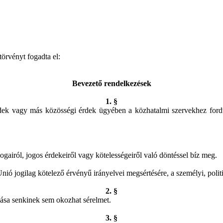
örvényt fogadta el:
Bevezető rendelkezések
1. §
k vagy más közösségi érdek ügyében a közhatalmi szervekhez fordul
gairól, jogos érdekeiről vagy kötelességeiről való döntéssel bíz meg.
Unió jogilag kötelező érvényű irányelvei megsértésére, a személyi, pol
2. §
lása senkinek sem okozhat sérelmet.
3. §