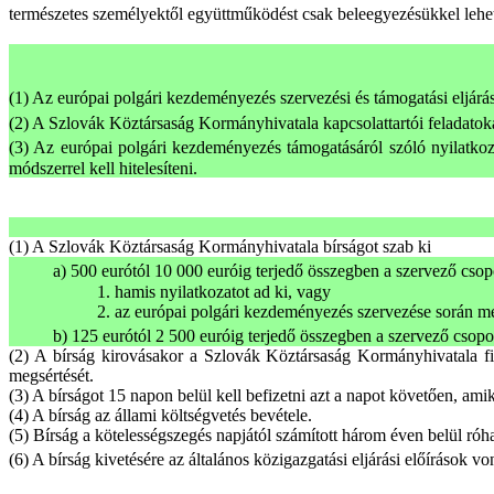
természetes személyektől együttműködést csak beleegyezésükkel lehet
(1) Az európai polgári kezdeményezés szervezési és támogatási eljárá
(2) A Szlovák Köztársaság Kormányhivatala kapcsolattartói feladatok
(3) Az európai polgári kezdeményezés támogatásáról szóló nyilatkozat
módszerrel kell hitelesíteni.
(1) A Szlovák Köztársaság Kormányhivatala bírságot szab ki
a) 500 eurótól 10 000 euróig terjedő összegben a szervező csopo
1. hamis nyilatkozatot ad ki, vagy
2. az európai polgári kezdeményezés szervezése során meg
b) 125 eurótól 2 500 euróig terjedő összegben a szervező csopor
(2) A bírság kirovásakor a Szlovák Köztársaság Kormányhivatala fi
megsértését.
(3) A bírságot 15 napon belül kell befizetni azt a napot követően, ami
(4) A bírság az állami költségvetés bevétele.
(5) Bírság a kötelességszegés napjától számított három éven belül róha
(6) A bírság kivetésére az általános közigazgatási eljárási előírások v