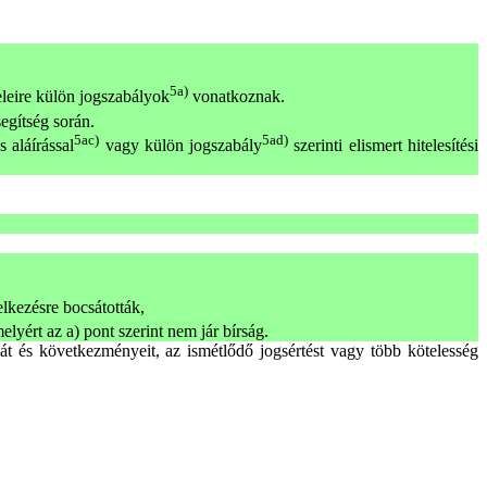
5a)
eleire külön jogszabályok
vonatkoznak.
segítség során.
5ac)
5ad)
 aláírással
vagy külön jogszabály
szerinti elismert hitelesítési
lkezésre bocsátották,
elyért az a) pont szerint nem jár bírság.
t és következményeit, az ismétlődő jogsértést vagy több kötelesség