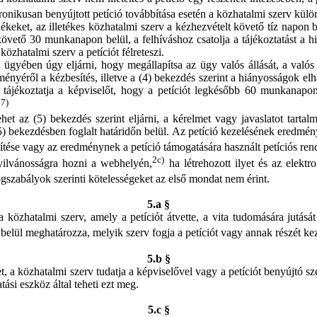
ktronikusan benyújtott petíció továbbítása esetén a közhatalmi szerv kül
ékeket, az illetékes közhatalmi szerv a kézhezvételt követő tíz napon be
t követő 30 munkanapon belül, a felhíváshoz csatolja a tájékoztatást 
özhatalmi szerv a petíciót félreteszi.
ió ügyében úgy eljárni, hogy megállapítsa az ügy valós állását, a val
ményéről a kézbesítés, illetve a (4) bekezdés szerint a hiányosságok elh
an tájékoztatja a képviselőt, hogy a petíciót legkésőbb 60 munkanapo
7)
.
et az (5) bekezdés szerint eljárni, a kérelmet vagy javaslatot tartalm
 (5) bekezdésben foglalt határidőn belül. Az petíció kezelésének eredmény
tése vagy az eredménynek a petíció támogatására használt petíciós rends
2c)
yilvánosságra hozni a webhelyén,
ha létrehozott ilyet és az elektro
gszabályok szerinti kötelességeket az első mondat nem érint.
5.a §
, a közhatalmi szerv, amely a petíciót átvette, a vita tudomására jut
 belül meghatározza, melyik szerv fogja a petíciót vagy annak részét ke
5.b §
 a közhatalmi szerv tudatja a képviselővel vagy a petíciót benyújtó szem
ási eszköz által teheti ezt meg.
5.c §