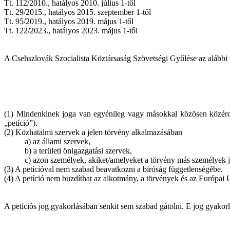
Tt. 112/2010., hatályos 2010. július 1-től
Tt. 29/2015., hatályos 2015. szeptember 1-től
Tt. 95/2019., hatályos 2019. május 1-től
Tt. 122/2023., hatályos 2023. május 1-től
A Csehszlovák Szocialista Köztársaság Szövetségi Gyűlése az alábbi t
(1) Mindenkinek joga van egyénileg vagy másokkal közösen közérde
„petíció”).
(2) Közhatalmi szervek a jelen törvény alkalmazásában
a) az állami szervek,
b) a területi önigazgatási szervek,
c) azon személyek, akiket/amelyeket a törvény más személyek jo
(3) A petícióval nem szabad beavatkozni a bíróság függetlenségébe.
(4) A petíció nem buzdíthat az alkotmány, a törvények és az Európai 
A petíciós jog gyakorlásában senkit sem szabad gátolni. E jog gyakor