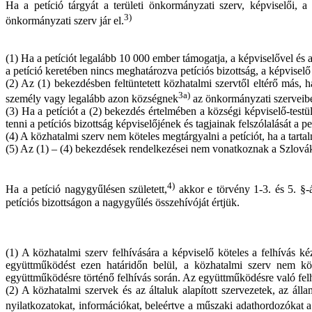
Ha a petíció tárgyát a területi önkormányzati szerv, képviselői, a 
3)
önkormányzati szerv jár el.
(1) Ha a petíciót legalább 10 000 ember támogatja, a képviselővel és a
a petíció keretében nincs meghatározva petíciós bizottság, a képviselő
(2) Az (1) bekezdésben feltüntetett közhatalmi szervtől eltérő más, 
3a)
személy vagy legalább azon községnek
az önkormányzati szerveibe 
(3) Ha a petíciót a (2) bekezdés értelmében a községi képviselő-testü
tenni a petíciós bizottság képviselőjének és tagjainak felszólalását a p
(4) A közhatalmi szerv nem köteles megtárgyalni a petíciót, ha a tartal
(5) Az (1) – (4) bekezdések rendelkezései nem vonatkoznak a Szlov
4)
Ha a petíció nagygyűlésen született,
akkor e törvény 1-3. és 5. §-
petíciós bizottságon a nagygyűlés összehívóját értjük.
(1) A közhatalmi szerv felhívására a képviselő köteles a felhívás ké
együttműködést ezen határidőn belül, a közhatalmi szerv nem köte
együttműködésre történő felhívás során. Az együttműködésre való felhív
(2) A közhatalmi szervek és az általuk alapított szervezetek, az á
nyilatkozatokat, információkat, beleértve a műszaki adathordozókat a