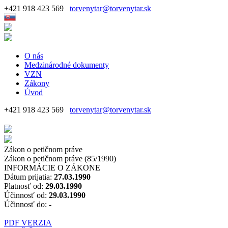
+421 918 423 569
torvenytar@torvenytar.sk
O nás
Medzinárodné dokumenty
VZN
Zákony
Úvod
+421 918 423 569
torvenytar@torvenytar.sk
Zákon o petičnom práve
Zákon o petičnom práve (85/1990)
INFORMÁCIE O ZÁKONE
Dátum prijatia:
27.03.1990
Platnosť od:
29.03.1990
Účinnosť od:
29.03.1990
Účinnosť do:
-
PDF VERZIA