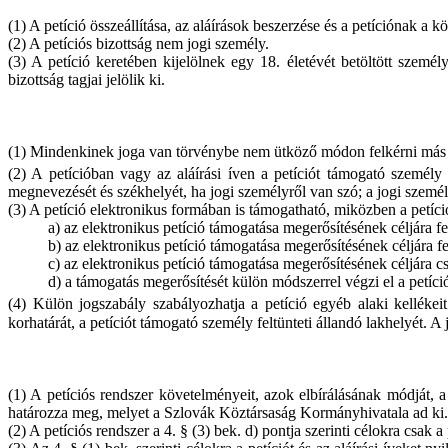
(1) A petíció összeállítása, az aláírások beszerzése és a petíciónak a 
(2) A petíciós bizottság nem jogi személy.
(3) A petíció keretében kijelölnek egy 18. életévét betöltött személy
bizottság tagjai jelölik ki.
(1) Mindenkinek joga van törvénybe nem ütköző módon felkérni más s
(2) A petícióban vagy az aláírási íven a petíciót támogató személy 
megnevezését és székhelyét, ha jogi személyről van szó; a jogi személy
(3) A petíció elektronikus formában is támogatható, miközben a petíci
a) az elektronikus petíció támogatása megerősítésének céljára fe
b) az elektronikus petíció támogatása megerősítésének céljára fe
c) az elektronikus petíció támogatása megerősítésének céljára csa
d) a támogatás megerősítését külön módszerrel végzi el a petíc
(4) Külön jogszabály szabályozhatja a petíció egyéb alaki kellékeit
korhatárát, a petíciót támogató személy feltünteti állandó lakhelyét. A 
(1) A petíciós rendszer követelményeit, azok elbírálásának módját, a
határozza meg, melyet a Szlovák Köztársaság Kormányhivatala ad ki.
(2) A petíciós rendszer a 4. § (3) bek. d) pontja szerinti célokra csak 