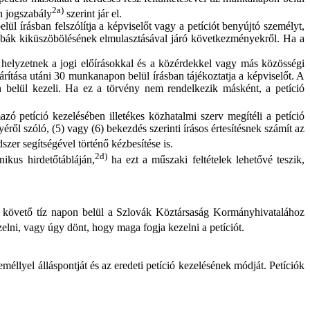
2a)
ön jogszabály
szerint jár el.
lül írásban felszólítja a képviselőt vagy a petíciót benyújtó személyt,
a hibák kiküszöbölésének elmulasztásával járó következményekről. Ha a
ós helyzetnek a jogi előírásokkal és a közérdekkel vagy más közösségi
árítása utáni 30 munkanapon belül írásban tájékoztatja a képviselőt. A
n belül kezeli. Ha ez a törvény nem rendelkezik másként, a petíció
azó petíció kezelésében illetékes közhatalmi szerv megítéli a petíció
éről szóló, (5) vagy (6) bekezdés szerinti írásos értesítésnek számít az
zer segítségével történő kézbesítése is.
2d)
nikus hirdetőtábláján,
ha ezt a műszaki feltételek lehetővé teszik,
ását követő tíz napon belül a Szlovák Köztársaság Kormányhivatalához
zelni, vagy úgy dönt, hogy maga fogja kezelni a petíciót.
éllyel álláspontját és az eredeti petíció kezelésének módját. Petíciók