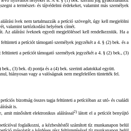
n lévő nyilvános helyeket is. A 4. § (1) bek. szerinti jog gyakorlásához
zegni a természet- és tájvédelmi érdekeket, valamint más személyek
aláírási ívek nem tartalmazzák a petíció szövegét, úgy kell megjelölni
vét, valamint tartózkodási helyének címét.
mát. Az aláírási íveknek egyedi megjelöléssel kell rendelkezniük. Ha a
 feltünteti a petíciót támogató személyek jegyzékét a 4. § (2) bek. és a
t feltünteti a petíciót támogató személyek jegyzékét a 4. § (2) bek., (3)
 bek., (3) bek. d) pontja és a (4) bek. szerinti adatokkal együtt.
lanul, hiányosan vagy a valóságnak nem megfelelően tüntették fel.
etíciós bizottság összes tagja feltünteti a petícióban az utó- és családi
írását is.
2)
 amit minősített elektronikus aláírással
látott el a petíciót benyújtó
petícióval foglalkozni, a kézbesítéstől számított tíz munkanapon belül
 petíció másolatát a kérdéses rész feltüntetésével tíz munkanapon belül