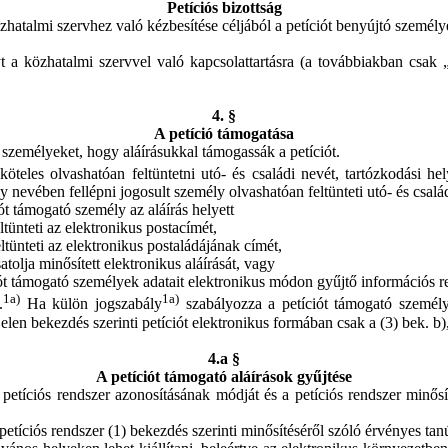
Petíciós bizottság
közhatalmi szervhez való kézbesítése céljából a petíciót benyújtó személy
t a közhatalmi szervvel való kapcsolattartásra (a továbbiakban csak „k
4. §
A petíció támogatása
zemélyeket, hogy aláírásukkal támogassák a petíciót.
köteles olvashatóan feltüntetni utó- és családi nevét, tartózkodási he
 nevében fellépni jogosult személy olvashatóan feltünteti utó- és család
ót támogató személy az aláírás helyett
ltünteti az elektronikus postacímét,
ltünteti az elektronikus postaládájának címét,
tolja minősített elektronikus aláírását, vagy
iót támogató személyek adatait elektronikus módon gyűjtő információs re
1a)
1a)
.
Ha külön jogszabály
szabályozza a petíciót támogató személy
jelen bekezdés szerinti petíciót elektronikus formában csak a (3) bek. b)
4.a §
A petíciót támogató aláírások gyűjtése
 petíciós rendszer azonosításának módját és a petíciós rendszer minősít
a petíciós rendszer (1) bekezdés szerinti minősítéséről szóló érvényes tanú