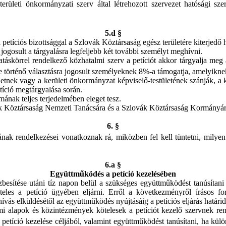
területi önkormányzati szerv által létrehozott szervezet hatósági sz
5.d §
 petíciós bizottsággal a Szlovák Köztársaság egész területére kiterjedő 
 jogosult a tárgyalásra legfeljebb két további személyt meghívni.
hatáskörrel rendelkező közhatalmi szerv a petíciót akkor tárgyalja meg
történő választásra jogosult személyeknek 8%-a támogatja, amelyiknek 
letnek vagy a kerületi önkormányzat képviselő-testületének szánják, a ké
etíció megtárgyalása során.
mának teljes terjedelmében eleget tesz.
ák Köztársaság Nemzeti Tanácsára és a Szlovák Köztársaság Kormányá
6. §
ának rendelkezései vonatkoznak rá, miközben fel kell tüntetni, mily
6.a §
Együttműködés a petíció kezelésében
zbesítése utáni tíz napon belül a szükséges együttműködést tanúsítani
les a petíció ügyében eljárni. Erről a következményről írásos for
ás elküldésétől az együttműködés nyújtásáig a petíciós eljárás határide
llami alapok és közintézmények kötelesek a petíciót kezelő szervnek r
 petíció kezelése céljából, valamint együttműködést tanúsítani, ha kül