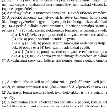
(3) Az 4. § (1) bek. szerinti célokra a petíciót és az aláírási íveket 
nem szükséges a közhatalmi szerv engedélye, nem szabad viszont ko
jogait és jogos érdekeit.
(4) Aláírásgyűjtéssel a nyilvános helyeken 16 évnél idősebb személye
(5) A petíciót támogató személyeknek lehetővé kell tenni, hogy a petí
őket, hogy egyértelmű legyen, milyen petíciót támogatnak az aláírások; 
(6) Ha a petíció aláírási íveket tartalmaz, a petíciót benyújtó szemé
petíció a 4. § (3) bek. szerint elektronikus formában is támogatva volt
a) a 4. § (3) bek. a) pontja szerinti támogatás esetében csatolja
(3) bek. a) pontja szerinti adatokkal együtt,
b) a 4. § (3) bek. b) pontja szerinti támogatás esetében csatolja
bek. b) pontja és a (4) bek. szerinti adatokkal együtt,
c) a 4. § (3) bek. c) pontja szerinti támogatás esetében csatolja 
d) a 4. § (3) bek. d) pontja szerinti támogatás esetében az aláírá
(7) A közhatalmi szerv nem köteles figyelembe venni a petíció támoga
(1) A petíciót írásban kell megfogalmazni, a „petíció” szóval kell jelöl
1)
nevét, valamint tartózkodási helyének címét.
A képviselő az utó- és 
(2) Az írásos forma megőrzöttnek tekinthető akkor is, ha a petíciót a
személy.
(3) A közhatalmi szerv, amelyhez kézbesítették a petíciót, köteles az
továbbítja azt az illetékes szervnek, és ezt tudatja a képviselővel. H