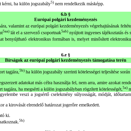
5)
 kérni, ha külön jogszabály
nem rendelkezik másképp.
6.b §
Európai polgári kezdeményezés
sára, valamint az európai polgári kezdeményezés végrehajtásának feltét
5aa)
5ab)
at
lát el a szervező csoportnak
nyújtott ingyenes tájékoztatás és 
 benyújtható elektronikus formában is, melyet minősített elektronikus
6.e §
Bírságok az európai polgári kezdeményezés támogatása terén
5b)
rt tagjára,
ha külön jogszabály szerinti kötelességei teljesítése során
szerzett adatokat más célra használja fel, nem arra, amire azokat rende
5a)
t tagjára, ha megsérti a külön jogszabályban rögzített kötelességét,
m
gyelembe veszi a jogsértő cselekmény súlyosságát, módját, időtartamá
kor a kirovását elrendelő határozat jogerőre emelkedett.
tó ki.
5h)
onatkoznak.