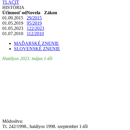
TLAČIŤ
HISTÓRIA
Účinnosť od
Novela
Zákon
01.09.2015
29/2015
01.05.2019
95/2019
01.05.2023
122/2023
01.07.2010
112/2010
MAĎARSKÉ ZNENIE
SLOVENSKÉ ZNENIE
Hatályos 2023. május 1-től
Módosítva:
Tt. 242/1998., hatályos 1998. szeptember 1-től