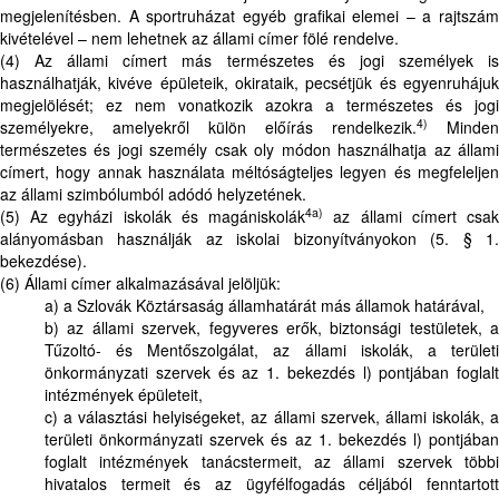
megjelenítésben. A sportruházat egyéb grafikai elemei – a rajtszám
kivételével – nem lehetnek az állami címer fölé rendelve.
(4) Az állami címert más természetes és jogi személyek is
használhatják, kivéve épületeik, okirataik, pecsétjük és egyenruhájuk
megjelölését; ez nem vonatkozik azokra a természetes és jogi
4)
személyekre, amelyekről külön előírás rendelkezik.
Minden
természetes és jogi személy csak oly módon használhatja az állami
címert, hogy annak használata méltóságteljes legyen és megfeleljen
az állami szimbólumból adódó helyzetének.
4a)
(5) Az egyházi iskolák és magániskolák
az állami címert csa
alányomásban használják az iskolai bizonyítványokon (5. § 1.
bekezdése).
(6) Állami címer alkalmazásával jelöljük:
a) a Szlovák Köztársaság államhatárát más államok határával,
b) az állami szervek, fegyveres erők, biztonsági testületek, a
Tűzoltó- és Mentőszolgálat, az állami iskolák, a területi
önkormányzati szervek és az 1. bekezdés l) pontjában foglalt
intézmények épületeit,
c) a választási helyiségeket, az állami szervek, állami iskolák, a
területi önkormányzati szervek és az 1. bekezdés l) pontjában
foglalt intézmények tanácstermeit, az állami szervek többi
hivatalos termeit és az ügyfélfogadás céljából fenntartott