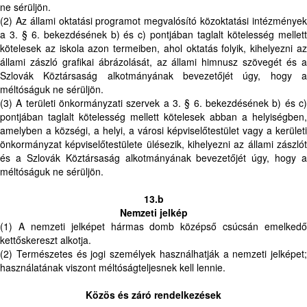
ne sérüljön.
(2) Az állami oktatási programot megvalósító közoktatási intézmények
a 3. § 6. bekezdésének b) és c) pontjában taglalt kötelesség mellett
kötelesek az iskola azon termeiben, ahol oktatás folyik, kihelyezni az
állami zászló grafikai ábrázolását, az állami himnusz szövegét és a
Szlovák Köztársaság alkotmányának bevezetőjét úgy, hogy a
méltóságuk ne sérüljön.
(3) A területi önkormányzati szervek a 3. § 6. bekezdésének b) és c)
pontjában taglalt kötelesség mellett kötelesek abban a helyiségben,
amelyben a községi, a helyi, a városi képviselőtestület vagy a kerületi
önkormányzat képviselőtestülete ülésezik, kihelyezni az állami zászlót
és a Szlovák Köztársaság alkotmányának bevezetőjét úgy, hogy a
méltóságuk ne sérüljön.
13.b
Nemzeti jelkép
(1) A nemzeti jelképet hármas domb középső csúcsán emelkedő
kettőskereszt alkotja.
(2) Természetes és jogi személyek használhatják a nemzeti jelképet;
használatának viszont méltóságteljesnek kell lennie.
Közös és záró rendelkezések