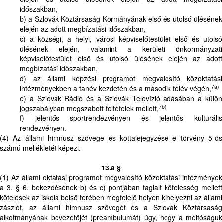
időszakban,
b) a Szlovák Köztársaság Kormányának első és utolsó ülésének
elején az adott megbízatási időszakban,
c) a községi, a helyi, városi képviselőtestület első és utolsó
ülésének elején, valamint a kerületi önkormányzati
képviselőtestület első és utolsó ülésének elején az adott
megbízatási időszakban,
d) az állami képzési programot megvalósító közoktatási
7a)
intézményekben a tanév kezdetén és a második félév végén,
e) a Szlovák Rádió és a Szlovák Televízió adásában a külön
7b)
jogszabályban megszabott feltételek mellett,
f) jelentős sportrendezvényen és jelentős kulturális
rendezvényen.
(4) Az állami himnusz szövege és kottalejegyzése e törvény 5-ös
számú mellékletét képezi.
13.a §
(1) Az állami oktatási programot megvalósító közoktatási intézmények
a 3. § 6. bekezdésének b) és c) pontjában taglalt kötelesség mellett
kötelesek az iskola belső terében megfelelő helyen kihelyezni az állami
zászlót, az állami himnusz szövegét és a Szlovák Köztársaság
alkotmányának bevezetőjét (preambulumát) úgy, hogy a méltóságuk