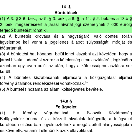
14. §
Büntetések
(1) A 3. § 3-6. bek., az 5. § 3. bek., a 6. §, a 11. § 2. bek. és a 13.b §
2. bek. megsértéséért a járási hivatal jogi személynek 7 000 euróig
terjedő büntetést róhat ki.
(2) A büntetés kirovása és a nagyságáról való döntés során
figyelembe kell venni a jogellenes állapot súlyosságát, módját és
időtartamát.
(3) A büntetést hat hónapon belül lehet kiszabni azt követően, hogy a
járási hivatal tudomást szerez a kötelesség elmulasztásáról, legkésőbb
azonban egy éven belül az után, hogy a kötelességmulasztásra sor
került.
(4) A büntetés kiszabásának eljárására a közigazgatási eljárási
8)
törvény általános rendelkezései vonatkoznak.
(5) A büntetés hozama az állami költségvetés bevétele.
14.a §
Felügyelet
(1) E törvény végrehajtását a Szlovák Köztársaság
Belügyminisztériuma és a körzeti hivatalok felügyelik; a felügyelet
keretében elsősorban figyelmeztetnek a megállapított hiányosságokra
és követelik, valamint ellenőrzik azok eltávolítását.