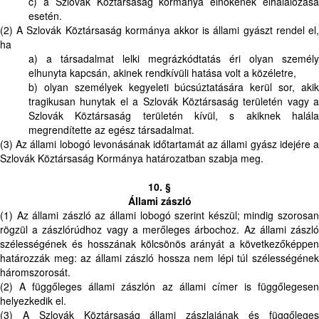
c) a Szlovák Köztársaság kormánya elnökének elhalálozása
esetén.
(2) A Szlovák Köztársaság kormánya akkor is állami gyászt rendel el,
ha
a) a társadalmat lelki megrázkódtatás éri olyan személy
elhunyta kapcsán, akinek rendkívüli hatása volt a közéletre,
b) olyan személyek kegyeleti búcsúztatására kerül sor, akik
tragikusan hunytak el a Szlovák Köztársaság területén vagy a
Szlovák Köztársaság területén kívül, s akiknek halála
megrendítette az egész társadalmat.
(3) Az állami lobogó levonásának időtartamát az állami gyász idejére a
Szlovák Köztársaság Kormánya határozatban szabja meg.
10. §
Állami zászló
(1) Az állami zászló az állami lobogó szerint készül; mindig szorosan
rögzül a zászlórúdhoz vagy a merőleges árbochoz. Az állami zászló
szélességének és hosszának kölcsönös arányát a következőképpen
határozzák meg: az állami zászló hossza nem lépi túl szélességének
háromszorosát.
(2) A függőleges állami zászlón az állami címer is függőlegesen
helyezkedik el.
(3) A Szlovák Köztársaság állami zászlajának és függőleges