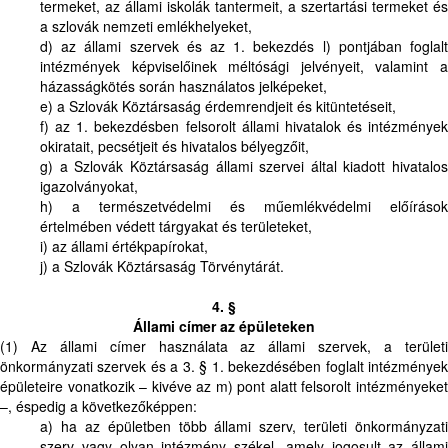
termeket, az állami iskolák tantermeit, a szertartási termeket és
a szlovák nemzeti emlékhelyeket,
d) az állami szervek és az 1. bekezdés l) pontjában foglalt
intézmények képviselőinek méltósági jelvényeit, valamint a
házasságkötés során használatos jelképeket,
e) a Szlovák Köztársaság érdemrendjeit és kitüntetéseit,
f) az 1. bekezdésben felsorolt állami hivatalok és intézmények
okiratait, pecsétjeit és hivatalos bélyegzőit,
g) a Szlovák Köztársaság állami szervei által kiadott hivatalos
igazolványokat,
h) a természetvédelmi és műemlékvédelmi előírások
értelmében védett tárgyakat és területeket,
i) az állami értékpapírokat,
j) a Szlovák Köztársaság Törvénytárát.
4. §
Állami címer az épületeken
(1) Az állami címer használata az állami szervek, a területi
önkormányzati szervek és a 3. § 1. bekezdésében foglalt intézmények
épületeire vonatkozik – kivéve az m) pont alatt felsorolt intézményeket
–, éspedig a következőképpen:
a) ha az épületben több állami szerv, területi önkormányzati
szerv vagy olyan intézmény székel, amely jogosult az állami