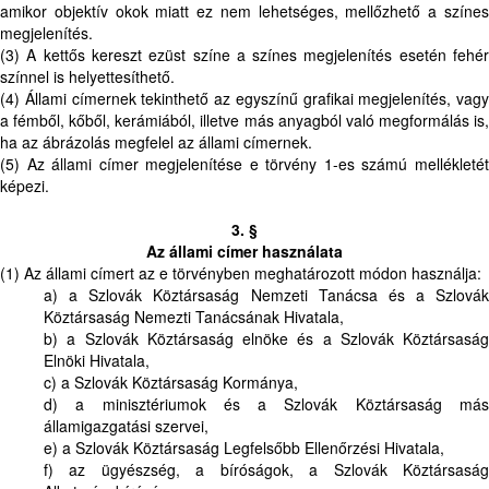
amikor objektív okok miatt ez nem lehetséges, mellőzhető a színes
megjelenítés.
(3) A kettős kereszt ezüst színe a színes megjelenítés esetén fehér
színnel is helyettesíthető.
(4) Állami címernek tekinthető az egyszínű grafikai megjelenítés, vagy
a fémből, kőből, kerámiából, illetve más anyagból való megformálás is,
ha az ábrázolás megfelel az állami címernek.
(5) Az állami címer megjelenítése e törvény 1-es számú mellékletét
képezi.
3. §
Az állami címer használata
(1) Az állami címert az e törvényben meghatározott módon használja:
a) a Szlovák Köztársaság Nemzeti Tanácsa és a Szlovák
Köztársaság Nemezti Tanácsának Hivatala,
b) a Szlovák Köztársaság elnöke és a Szlovák Köztársaság
Elnöki Hivatala,
c) a Szlovák Köztársaság Kormánya,
d) a minisztériumok és a Szlovák Köztársaság más
államigazgatási szervei,
e) a Szlovák Köztársaság Legfelsőbb Ellenőrzési Hivatala,
f) az ügyészség, a bíróságok, a Szlovák Köztársaság