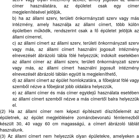
címer használatára, az épületet csak egy címer
megjelenítésével jelöljük,
b) ha az állami szerv, területi önkormányzati szerv vagy más
intézmény, amely használja az állami címert, több külön
épületben működik, rendszerint csak a fő épületet jelöljük az
állami címerrel,
c) az állami címert az állami szerv, területi önkormányzati szerv
vagy más, az állami címert használni jogosult intézmény
elnevezését ábrázoló tábla fölé helyezzük; indokolt esetekben
az állami címer az állami szerv, területi önkormányzati szerv
vagy más, az állami címert használni jogosult intézmény
elnevezését ábrázoló táblán együtt is megjeleníthető,
d) az állami címert az épület homlokzatára, a főbejárat fölé vagy
szemből nézve a főbejárat jobb oldalára helyezzük,
e) az állami címer és más címer egyidejű használata esetében
az állami címert szemből nézve a más címertől balra helyezzük
el.
(2) Ha az állami címer nem képezi építészeti díszítőelemét az
épületnek, az épület megjelölésére zománcbevonatú fémlemezből
készült 30, 40 vagy 60 cm magasságú, a címert ábrázoló táblát
használunk.
(3) Az állami címert nem helyezzük olyan épületekre, amelyeken a