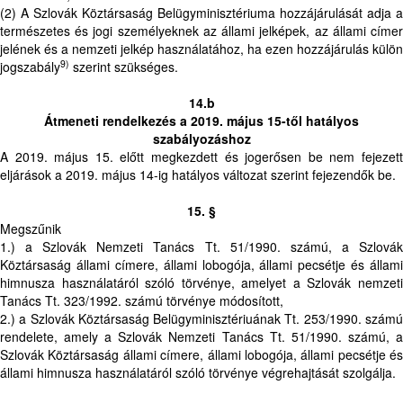
(2) A Szlovák Köztársaság Belügyminisztériuma hozzájárulását adja a
természetes és jogi személyeknek az állami jelképek, az állami címer
jelének és a nemzeti jelkép használatához, ha ezen hozzájárulás külön
9)
jogszabály
szerint szükséges.
14.b
Átmeneti rendelkezés a 2019. május 15-től hatályos
szabályozáshoz
A 2019. május 15. előtt megkezdett és jogerősen be nem fejezett
eljárások a 2019. május 14-ig hatályos változat szerint fejezendők be.
15. §
Megszűnik
1.) a Szlovák Nemzeti Tanács Tt. 51/1990. számú, a Szlovák
Köztársaság állami címere, állami lobogója, állami pecsétje és állami
himnusza használatáról szóló törvénye, amelyet a Szlovák nemzeti
Tanács Tt. 323/1992. számú törvénye módosított,
2.) a Szlovák Köztársaság Belügyminisztériuának Tt. 253/1990. számú
rendelete, amely a Szlovák Nemzeti Tanács Tt. 51/1990. számú, a
Szlovák Köztársaság állami címere, állami lobogója, állami pecsétje és
állami himnusza használatáról szóló törvénye végrehajtását szolgálja.