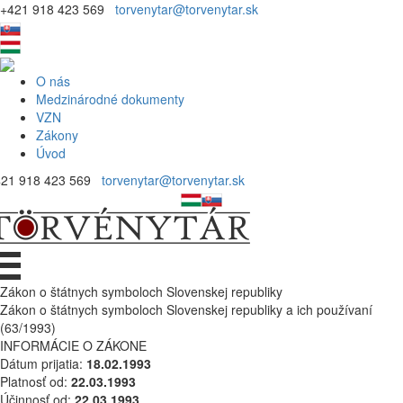
+421 918 423 569
torvenytar@torvenytar.sk
O nás
Medzinárodné dokumenty
VZN
Zákony
Úvod
421 918 423 569
torvenytar@torvenytar.sk
Zákon o štátnych symboloch Slovenskej republiky
Zákon o štátnych symboloch Slovenskej republiky a ich používaní
(63/1993)
INFORMÁCIE O ZÁKONE
Dátum prijatia:
18.02.1993
Platnosť od:
22.03.1993
Účinnosť od:
22.03.1993