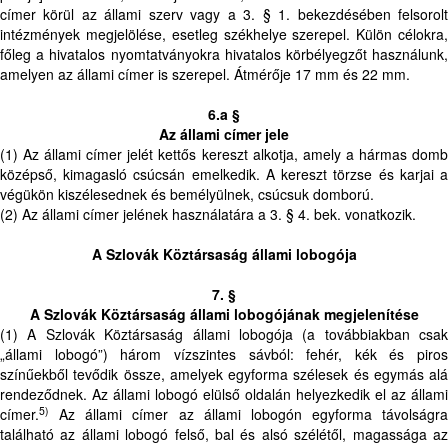
címer körül az állami szerv vagy a 3. § 1. bekezdésében felsorolt
intézmények megjelölése, esetleg székhelye szerepel. Külön célokra,
főleg a hivatalos nyomtatványokra hivatalos körbélyegzőt használunk,
amelyen az állami címer is szerepel. Átmérője 17 mm és 22 mm.
6.a §
Az állami címer jele
(1) Az állami címer jelét kettős kereszt alkotja, amely a hármas domb
középső, kimagasló csúcsán emelkedik. A kereszt törzse és karjai a
végükön kiszélesednek és bemélyülnek, csúcsuk domború.
(2) Az állami címer jelének használatára a 3. § 4. bek. vonatkozik.
A Szlovák Köztársaság állami lobogója
7. §
A Szlovák Köztársaság állami lobogójának megjelenítése
(1) A Szlovák Köztársaság állami lobogója (a továbbiakban csak
„állami lobogó”) három vízszintes sávból: fehér, kék és piros
színűekből tevődik össze, amelyek egyforma szélesek és egymás alá
rendeződnek. Az állami lobogó elülső oldalán helyezkedik el az állami
5)
címer.
Az állami címer az állami lobogón egyforma távolságra
található az állami lobogó felső, bal és alsó szélétől, magassága az