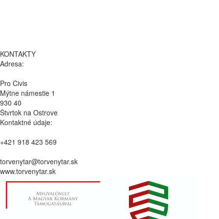
KONTAKTY
Adresa:
Pro Civis
Mýtne námestie 1
930 40
Štvrtok na Ostrove
Kontaktné údaje:
+421 918 423 569
torvenytar@torvenytar.sk
www.torvenytar.sk