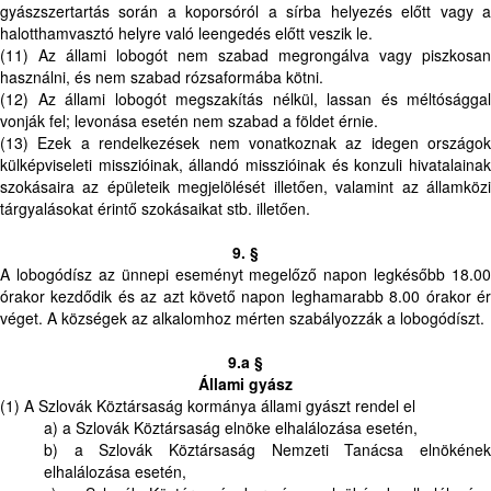
gyászszertartás során a koporsóról a sírba helyezés előtt vagy a
halotthamvasztó helyre való leengedés előtt veszik le.
(11) Az állami lobogót nem szabad megrongálva vagy piszkosan
használni, és nem szabad rózsaformába kötni.
(12) Az állami lobogót megszakítás nélkül, lassan és méltósággal
vonják fel; levonása esetén nem szabad a földet érnie.
(13) Ezek a rendelkezések nem vonatkoznak az idegen országok
külképviseleti misszióinak, állandó misszióinak és konzuli hivatalainak
szokásaira az épületeik megjelölését illetően, valamint az államközi
tárgyalásokat érintő szokásaikat stb. illetően.
9. §
A lobogódísz az ünnepi eseményt megelőző napon legkésőbb 18.00
órakor kezdődik és az azt követő napon leghamarabb 8.00 órakor ér
véget. A községek az alkalomhoz mérten szabályozzák a lobogódíszt.
9.a §
Állami gyász
(1) A Szlovák Köztársaság kormánya állami gyászt rendel el
a) a Szlovák Köztársaság elnöke elhalálozása esetén,
b) a Szlovák Köztársaság Nemzeti Tanácsa elnökének
elhalálozása esetén,