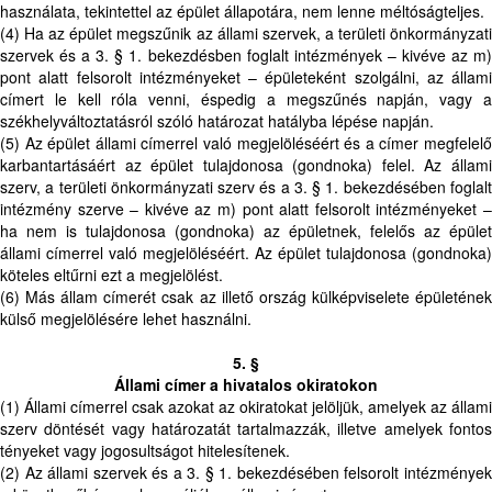
használata, tekintettel az épület állapotára, nem lenne méltóságteljes.
(4) Ha az épület megszűnik az állami szervek, a területi önkormányzati
szervek és a 3. § 1. bekezdésben foglalt intézmények – kivéve az m)
pont alatt felsorolt intézményeket – épületeként szolgálni, az állami
címert le kell róla venni, éspedig a megszűnés napján, vagy a
székhelyváltoztatásról szóló határozat hatályba lépése napján.
(5) Az épület állami címerrel való megjelöléséért és a címer megfelelő
karbantartásáért az épület tulajdonosa (gondnoka) felel. Az állami
szerv, a területi önkormányzati szerv és a 3. § 1. bekezdésében foglalt
intézmény szerve – kivéve az m) pont alatt felsorolt intézményeket –
ha nem is tulajdonosa (gondnoka) az épületnek, felelős az épület
állami címerrel való megjelöléséért. Az épület tulajdonosa (gondnoka)
köteles eltűrni ezt a megjelölést.
(6) Más állam címerét csak az illető ország külképviselete épületének
külső megjelölésére lehet használni.
5. §
Állami címer a hivatalos okiratokon
(1) Állami címerrel csak azokat az okiratokat jelöljük, amelyek az állami
szerv döntését vagy határozatát tartalmazzák, illetve amelyek fontos
tényeket vagy jogosultságot hitelesítenek.
(2) Az állami szervek és a 3. § 1. bekezdésében felsorolt intézmények