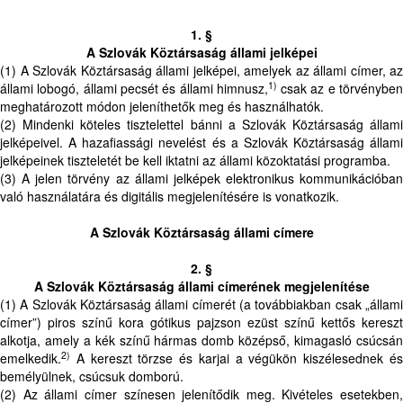
1. §
A Szlovák Köztársaság állami jelképei
(1) A Szlovák Köztársaság állami jelképei, amelyek az állami címer, az
1)
állami lobogó, állami pecsét és állami himnusz,
csak az e törvénybe
meghatározott módon jeleníthetők meg és használhatók.
(2) Mindenki köteles tisztelettel bánni a Szlovák Köztársaság állami
jelképeivel. A hazafiassági nevelést és a Szlovák Köztársaság állami
jelképeinek tiszteletét be kell iktatni az állami közoktatási programba.
(3) A jelen törvény az állami jelképek elektronikus kommunikációban
való használatára és digitális megjelenítésére is vonatkozik.
A Szlovák Köztársaság állami címere
2. §
A Szlovák Köztársaság állami címerének megjelenítése
(1) A Szlovák Köztársaság állami címerét (a továbbiakban csak „állami
címer”) piros színű kora gótikus pajzson ezüst színű kettős kereszt
alkotja, amely a kék színű hármas domb középső, kimagasló csúcsán
2)
emelkedik.
A kereszt törzse és karjai a végükön kiszélesednek és
bemélyülnek, csúcsuk domború.
(2) Az állami címer színesen jelenítődik meg. Kivételes esetekben,