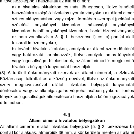
a következőképpen használják az állami címert:
a) a hivatalos okiratokon és más, tömegesen, illetve ismételt
használatra szolgáló hivatalos nyomtatványokon az állami címer
színes alányomásban vagy rajzolt formában szerepel (például a
születési anyakönyvi kivonaton, házassági anyakönyvi
kivonaton, halotti anyakönyvi kivonaton, iskolai bizonyítványon);
ez nem vonatkozik a 3. § 1. bekezdése l) és m) pontjai alatt
felsorolt intézményekre,
b) további hivatalos iratokon, amelyek az állami szerv döntését
vagy határozatát tartalmazzák, illetve amelyek fontos tényeket
vagy jogosultságot hitelesítenek, az állami címert is megjelenítő
hivatalos bélyegző lenyomatát használják.
(3) A területi önkormányzati szervek az állami címerrel, a Szlovák
Köztársaság felirattal és a község nevével, illetve az önkormányzati
szerv megnevezésével ellátott hivatalos bélyegző lenyomatát
döntésekre vagy az államigazgatás végrehajtásában gyakorolt fontos
tények és jogosultságok hitelesítésére használják a külön jogszabályok
értelmében.
6. §
Állami címer a hivatalos bélyegzőkön
Az állami címerrel ellátott hivatalos bélyegzők [5. § 2. bekezdése b)
pontja] kör alakúak, átmérőjük 36 mm, a kör kerülete mentén az állami