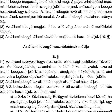
állami lobogó magassága felének felel meg. A pajzs érintkezését más,
mint fehér színnel, fehér szegély jelöli, amelynek szélessége a lobogó
hosszának egy százada. Az állami lobogón lévő állami címerben nem
használunk semmilyen körvonalat. Az állami lobogó oldalainak aránya
2:3.
(2) Az állami lobogó megjelenítése e törvény 2-es számú mellékletét
képezi.
(3) Az állami lobogót állami zászló formájában is használhatjuk (10. §).
Az állami lobogó használatának módja
8. §
(1) Az állami szervek, fegyveres erők, biztonsági testületek, Tűzoltó-
és Mentőszolgálatok, valamint a területi önkormányzatok szervei
állami lobogóval jelölik az épületet, amelyben működnek, az állami
szervek a legfőbb képviselő hivatalos helyiségét is ily módon jelölik.
(2) Az állami lobogót az állami ünnepek alkalmával használjuk.
(3) A 2. bekezdésben foglalt eseteken kívül az állami lobogót felhívás
esetén is használjuk, ezt a felhívást
a) a Szlovák Köztársaság Belügyminisztériuma teszi közzé, ha
országos jellegű jelentős hivatalos eseményre kerül sor (pl. egy
másik ország legfőbb képviselőjének hivatalos látogatása),
b) a község teszi közzé, ha helyi jellegű hivatalos eseményről