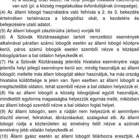
van szó (pl. a község megalakulása évfordulójának ünnepsége).
(4) Az állami lobogó használatára való felhívás a 2. és 3. bekezdés
értelmében tartalmazza a lobogódísz okát, a kezdetére és
befejezésére utaló adatot.
(5) Az állami lobogót zászlórúdra (árboc) vonják föl.
(6) A Szlovák Köztársaságban tartott nemzetközi események
alkalmával páratlan számú lobogók esetén az állami lobogó középre
kerül, páros számú lobogók esetén szemből nézve a középső
lobogópárban a bal oldalon helyezkedik el.
(7) Ha a Szlovák Köztársaság jelentős hivatalos eseményére vagy
jelentős helyi jellegű eseményre kerül sor, mindig használjuk az állami
lobogót; mellette más állam lobogóját akkor használjuk, ha más ország
hivatalos küldöttsége is jelen van. Ilyen esetben az állami lobogót a
megtisztelőbb oldalon, tehát szemből nézve a bal oldalon helyezzük el.
(8) Ha az állami lobogót a község lobogójával együtt használjuk,
mindkettőt egyforma magasságba helyezzük egymás mellé, miközben
az állami lobogó szemből nézve a bal oldalon foglal helyet.
(9) Az állami lobogón, sem a rúdján nem helyezünk el semmilyen
díszítő elemet, feliratokat, ábrázolásokat, szalagokat stb. Az állami
lobogó rúdja a közterületen az emelvény felől nézve a szónoki
emelvény jobb oldalán helyezkedik el.
(10) Állami gyász esetén az állami lobogót félárbocra eresztjük. A