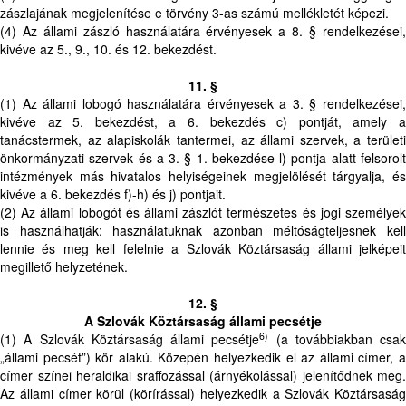
zászlajának megjelenítése e törvény 3-as számú mellékletét képezi.
(4) Az állami zászló használatára érvényesek a 8. § rendelkezései,
kivéve az 5., 9., 10. és 12. bekezdést.
11. §
(1) Az állami lobogó használatára érvényesek a 3. § rendelkezései,
kivéve az 5. bekezdést, a 6. bekezdés c) pontját, amely a
tanácstermek, az alapiskolák tantermei, az állami szervek, a területi
önkormányzati szervek és a 3. § 1. bekezdése l) pontja alatt felsorolt
intézmények más hivatalos helyiségeinek megjelölését tárgyalja, és
kivéve a 6. bekezdés f)-h) és j) pontjait.
(2) Az állami lobogót és állami zászlót természetes és jogi személyek
is használhatják; használatuknak azonban méltóságteljesnek kell
lennie és meg kell felelnie a Szlovák Köztársaság állami jelképeit
megillető helyzetének.
12. §
A Szlovák Köztársaság állami pecsétje
6)
(1) A Szlovák Köztársaság állami pecsétje
(a továbbiakban csak
„állami pecsét”) kör alakú. Közepén helyezkedik el az állami címer, a
címer színei heraldikai sraffozással (árnyékolással) jelenítődnek meg.
Az állami címer körül (körírással) helyezkedik a Szlovák Köztársaság