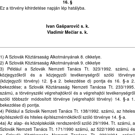
16. §
Ez a törvény kihirdetése napján lép hatályba.
Ivan Gašparovič s. k.
Vladimír Mečiar s. k.
1) A Szlovák Köztársaság Alkotmányának 8. cikkelye.
2) A Szlovák Köztársaság Alkotmányának 9. cikkelye
3) Például a Szlovák Nemzeti Tanács Tt. 323/1992. számú, a
közjegyzőkről és a közjegyzői tevékenységről szóló törvénye
(közjegyzői törvény) 12. §-a 2. bekezdése d) pontja és 16. §-a 2.
bekezdése; a Szlovák Köztársaság Nemzeti Tanácsa Tt. 233/1995.
számú, a törvényszéki végrehajtókról és a végrehajtói tevékenységről
szóló többször módosított törvénye (végrehajtói törvény) 14. §-a 1.
bekezdése d) pontja.
4) Például a Szlovák Nemzeti Tanács Tt. 138/1992. számú, az hiteles
építészekről és hiteles építészmérnökökről szóló törvénye 14. §-a.
4a) Az alap- és középiskolák rendszeréről szóló 29/1994. Tt. számú, a
Szlovák Nemzeti Tanács Tt. 171/1990 számú, az 522/1990 számú és