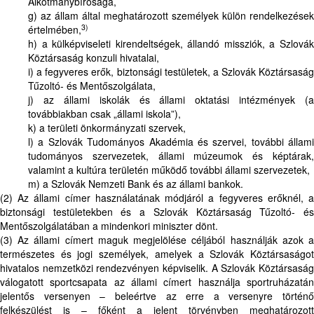
Alkotmánybírósága,
g) az állam által meghatározott személyek külön rendelkezések
3)
értelmében,
h) a külképviseleti kirendeltségek, állandó missziók, a Szlovák
Köztársaság konzuli hivatalai,
i) a fegyveres erők, biztonsági testületek, a Szlovák Köztársaság
Tűzoltó- és Mentőszolgálata,
j) az állami iskolák és állami oktatási intézmények (a
továbbiakban csak „állami iskola”),
k) a területi önkormányzati szervek,
l) a Szlovák Tudományos Akadémia és szervei, további állami
tudományos szervezetek, állami múzeumok és képtárak,
valamint a kultúra területén működő további állami szervezetek,
m) a Szlovák Nemzeti Bank és az állami bankok.
(2) Az állami címer használatának módjáról a fegyveres erőknél, a
biztonsági testületekben és a Szlovák Köztársaság Tűzoltó- és
Mentőszolgálatában a mindenkori miniszter dönt.
(3) Az állami címert maguk megjelölése céljából használják azok a
természetes és jogi személyek, amelyek a Szlovák Köztársaságot
hivatalos nemzetközi rendezvényen képviselik. A Szlovák Köztársaság
válogatott sportcsapata az állami címert használja sportruházatán
jelentős versenyen – beleértve az erre a versenyre történő
felkészülést is – főként a jelent törvényben meghatározott