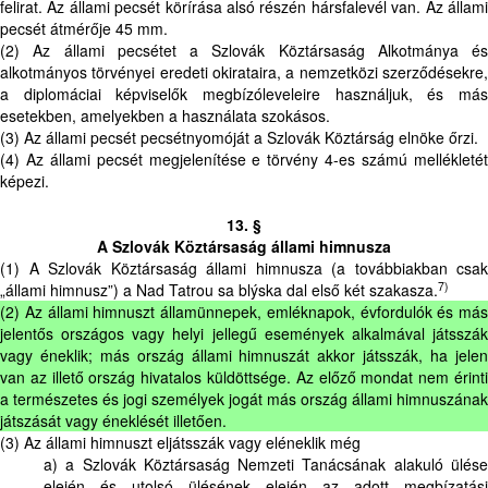
felirat. Az állami pecsét körírása alsó részén hársfalevél van. Az állami
pecsét átmérője 45 mm.
(2) Az állami pecsétet a Szlovák Köztársaság Alkotmánya és
alkotmányos törvényei eredeti okirataira, a nemzetközi szerződésekre,
a diplomáciai képviselők megbízóleveleire használjuk, és más
esetekben, amelyekben a használata szokásos.
(3) Az állami pecsét pecsétnyomóját a Szlovák Köztárság elnöke őrzi.
(4) Az állami pecsét megjelenítése e törvény 4-es számú mellékletét
képezi.
13. §
A Szlovák Köztársaság állami himnusza
(1) A Szlovák Köztársaság állami himnusza (a továbbiakban csak
7)
„állami himnusz”) a Nad Tatrou sa blýska dal első két szakasza.
(2) Az állami himnuszt államünnepek, emléknapok, évfordulók és más
jelentős országos vagy helyi jellegű események alkalmával játsszák
vagy éneklik; más ország állami himnuszát akkor játsszák, ha jelen
van az illető ország hivatalos küldöttsége. Az előző mondat nem érinti
a természetes és jogi személyek jogát más ország állami himnuszának
játszását vagy éneklését illetően.
(3) Az állami himnuszt eljátsszák vagy eléneklik még
a) a Szlovák Köztársaság Nemzeti Tanácsának alakuló ülése
elején és utolsó ülésének elején az adott megbízatási