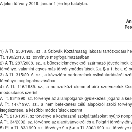
A jelen törvény 2019. január 1-jén lép hatályba.
An
Pete
1) A Tt. 253/1998. sz., a Szlovák Köztársaság lakosai tartózkodási he
Tt. 190/2013. sz. törvénye megfogalmazásában
2) A Tt. 287/2008. sz., a bűncselekményekből származó jövedelmek lega
törvénye, valamint egyes más törvénymódosítások 6.a §-a 1. bek. c) 
3) A Tt. 315/2016. sz., a közszféra partnereinek nyilvántartásáról s
törvénye megfogalmazásában
4) A Tt. 116/1985. sz., a nemzetközi elemmel bíró szervezetek Cs
módosítások szerint
A Tt. 83/1990. sz. törvénye az állampolgárok gyülekezési jogáról a ké
A Tt. 147/1997. sz., a nem befektetési célú alapokról szóló törv
kiegészítése, a későbbi módosítások szerint
A Tt. 213/1997. sz törvénye a közhasznú szolgáltatásokat nyújtó nonpr
A Tt. 34/2002. sz. törvénye az alapítványokról és a Polgári törvénykö
5) Pl. a Tt. 83/1990. sz. törvénye 9.a §-a a Tt. 300/1990. sz. törvén