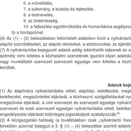
6. a művelődés,
7. a tudomány, a kutatás és fejlesztés,
8. a testnevelés,
9. az önkéntesség,
10. a fejlesztési együttműködés és humanitárius segélyezé
b) a honlapcímet.
(6) Az (1) – (5) bekezdésben feltüntetett adatokon kívül a nyilvántar
alapító szerződéseket, az alapító okiratokat, a statútumokat, az ajándé
(7) A nyilvántartóba bejegyzett adatok addig tekinthetők teljesnek és
személy nem köteles a közhatalmi szerveknek igazolni olyan adatokat
vagy munkáltatói szervezet szervezeti egysége nem köteles a közha
kerültek.
Adatok beje
(1) Az alapítvány nyilvántartásba vételi, alapítási, keletkezési, meg
keletkezési, megszüntetési eljárását, a közhasznú szolgáltatásokat nyúj
megszűnési eljárását, a civil szervezet és szervezeti egysége nyilván
szervezet és ezek szervezeti egységei nyilvántartásba vételi, keletke
4)
engedélyezési eljárását különleges jogszabályok szabályozzák.
(2) A közigazgatási hatóság (a továbbiakban csak „nyilvántartó hivat
követően azonnal bejegyzi a 3. § (1) – (4) bekezdése szerinti adatok