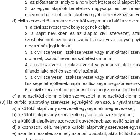
2. az időtartamot, melyre a nem befektetési célú alapot lé
3. az egyes alapítók betéteinek nagyságát és befizeté
melyen a befizetett betéteket és egyéb pénzeszközöket ve
d) civil szervezetről, szakszervezetről vagy munkáltatói szerveze
1. a civil szervezet tevékenységének célját,
2. a saját nevükben és az alapító civil szervezet, sz
székhelycímét, azonosító számát, a szervezeti egység n
megszűnés jogi indokát,
3. a civil szervezet, szakszervezet vagy munkáltatói sz
utónevét, családi nevét és születési dátumát,
4. a civil szervezet, szakszervezet vagy munkáltatói sz
állandó lakcímét és személyi számát,
5. a civil szervezet, szakszervezet vagy munkáltatói sz
tisztsége létrejöttének napját és tisztsége megszűnésének
6. a civil szervezet megszűnését és megszűnése jogi indo
e) a nemzetközi elemmel bíró szervezetet, a nemzetközi elemme
(3) Ha külföldi alapítvány szervezeti egységéről van szó, a nyilvántart
a) a külföldi alapítvány szervezeti egységének megnevezését,
b) a külföldi alapítvány szervezeti egységének székhelycímét,
c) a külföldi alapítvány szervezeti egységének azonosító számát
d) a közhasznú célt, melyet a külföldi alapítvány szervezeti egy
e) azon természetes személy azonosító adatait, aki a külföldi al
1. utónév,