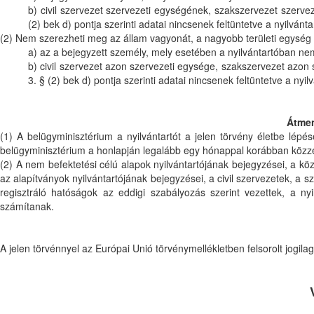
b) civil szervezet szervezeti egységének, szakszervezet szerv
(2) bek d) pontja szerinti adatai nincsenek feltüntetve a nyilvánt
(2) Nem szerezheti meg az állam vagyonát, a nagyobb területi egysé
a) az a bejegyzett személy, mely esetében a nyilvántartóban nem s
b) civil szervezet azon szervezeti egysége, szakszervezet azon
3. § (2) bek d) pontja szerinti adatai nincsenek feltüntetve a nyil
Átmen
(1) A belügyminisztérium a nyilvántartót a jelen törvény életbe lépé
belügyminisztérium a honlapján legalább egy hónappal korábban közzé
(2) A nem befektetési célú alapok nyilvántartójának bejegyzései, a kö
az alapítványok nyilvántartójának bejegyzései, a civil szervezetek, a 
regisztráló hatóságok az eddigi szabályozás szerint vezettek, a nyi
számítanak.
A jelen törvénnyel az Európai Unió törvénymellékletben felsorolt jogil