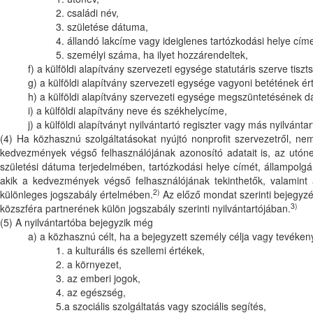
2. családi név,
3. születése dátuma,
4. állandó lakcíme vagy ideiglenes tartózkodási helye cím
5. személyi száma, ha ilyet hozzárendeltek,
f) a külföldi alapítvány szervezeti egysége statutáris szerve tis
g) a külföldi alapítvány szervezeti egysége vagyoni betétének ér
h) a külföldi alapítvány szervezeti egysége megszüntetésének 
i) a külföldi alapítvány neve és székhelycíme,
j) a külföldi alapítványt nyilvántartó regiszter vagy más nyilvánt
(4) Ha közhasznú szolgáltatásokat nyújtó nonprofit szervezetről, nem
kedvezmények végső felhasználójának azonosító adatait is, az utó
születési dátuma terjedelmében, tartózkodási helye címét, állampolg
akik a kedvezmények végső felhasználójának tekinthetők, valamint
2)
különleges jogszabály értelmében.
Az előző mondat szerinti bejegyzé
3)
közszféra partnerének külön jogszabály szerinti nyilvántartójában.
(5) A nyilvántartóba bejegyzik még
a) a közhasznú célt, ha a bejegyzett személy célja vagy tevéke
1. a kulturális és szellemi értékek,
2. a környezet,
3. az emberi jogok,
4. az egészség,
5.a szociális szolgáltatás vagy szociális segítés,