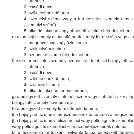
1. utóneve,
2. családi neve,
3. születésének dátuma,
4. személyi száma vagy s természetes személy más azo
„személyi szám”),
5. állandó lakcíme vagy átmeneti lakcíme terjedelmében
e) azon jogi személy azonosító adatai, mely létrehozója vagy ala
1. megnevezése vagy üzleti neve,
2. székhelyének címe
3. azonosító száma terjedelmében,
f) azon természetes személy azonosító adatai, aki bejegyzett sze
1. utóneve,
2. családi neve,
3. születésének dátuma,
4. személyi száma,
5. állandó lakcíme terjedelmében,
g) a bejegyzett személy statutáris szerv vagy statutáris szerv t
bejegyzett személy nevében eljár,
h) a bejegyzett személy létrejöttének dátuma,
i) a bejegyzett személy megszűnésének dátuma és a megszűnés 
j) a bejegyzett személy felszámolási vagy pótlólagos felszámolá
vagy pótlólagos felszámolási eljárása befejezésének dátuma,
k) a felszámoló biztosként nyilvántartásba bejegyzett termé