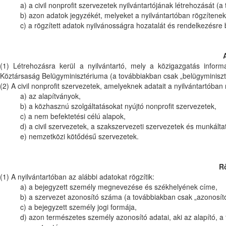
a) a civil nonprofit szervezetek nyilvántartójának létrehozását (a
b) azon adatok jegyzékét, melyeket a nyilvántartóban rögzítenek 
c) a rögzített adatok nyilvánosságra hozatalát és rendelkezésre 
(1) Létrehozásra kerül a nyilvántartó, mely a közigazgatás inform
Köztársaság Belügyminisztériuma (a továbbiakban csak „belügyminiszt
(2) A civil nonprofit szervezetek, amelyeknek adatait a nyilvántartóban
a) az alapítványok,
b) a közhasznú szolgáltatásokat nyújtó nonprofit szervezetek,
c) a nem befektetési célú alapok,
d) a civil szervezetek, a szakszervezeti szervezetek és munkálta
e) nemzetközi kötődésű szervezetek.
Rö
(1) A nyilvántartóban az alábbi adatokat rögzítik:
a) a bejegyzett személy megnevezése és székhelyének címe,
b) a szervezet azonosító száma (a továbbiakban csak „azonosít
c) a bejegyzett személy jogi formája,
d) azon természetes személy azonosító adatai, aki az alapító, a 