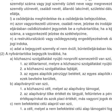
személyi száma vagy jogi személy üzleti neve vagy megnevezés
személy utónevét, családi nevét, állandó lakcímét, születési dá
ellátja,
l) a csődeljárás meghirdetése és a csődeljárás befejeződése,
m) azon vagyonkezelő utóneve, családi neve, jelzése és irodáján
eljárásban csődbiztosként jegyzetek be a nyilvántartóba; ha a kij
száma, a vagyonkezelő jelzése és székhelycíme,
n) a restrukturalizáció vagy csődegyezség engedélyezésének d
jogi indoka,
o) adat a bejegyzett személy el nem évült, büntetőeljárásban kisz
(2) A nyilvántartóba bejegyzik továbbá, ha
a) közhasznú szolgáltatást nyújtó nonprofit szervezetről van szó,
1. az időtartamot, melyre a közhasznú szolgáltatást nyújt
2. a közhasznú szolgáltatása fajtáját,
3. az egyes alapítók pénzügyi betéteit, az egyes alapítók 
ezek bevitelre kerültek,
b) alapítványról van szó,
1. a közhasznú célt, melyet az alapítvány támogat,
2. az alapítványi tőke értékét és tárgyát, feltüntetve a p
értékpapírokat és azok piaci értékét, más vagyoni jogok és
c) nem befektetési célú alapról van szó,
1. a célt, melyet a nem befektetési célú alap támogatni fog