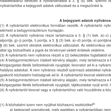
haladéktalanul bevezeti a nyilvántartásba a 3. § (6) bek. szerinti ok
nyilvántartóba a bejegyzett adatok változásait és a megszűnést is.
A bejegyzett adatok nyilvános
(1) A nyilvántartót elektronikus formában vezetik. A nyilvántartó ny
elérhető a belügyminisztérium honlapján.
(2) A nyilvántartó nyilvános része tartalmazza a 3. § (1) bek. a)–c) 
alpontja, g)–j) pontja, l) pontja, a 3. § (3) bek. a)–d) pontja, e) pontjá
§ (6) bek. szerinti okiratok elektronikus változatait. Az elektronikus
által így biztosítható a jogok és törvénnyel védett érdekek védelme.
(3) A nyilvántartó nem nyilvános részét a (2) bekezdésbe foglaltaktól e
(4) A belügyminisztérium írásbeli kérvény alapján, mely tartalmazza a 
közigazgatási illeték befizetésének nyugtáját, kivonatot ad ki a nyilván
hatályos adatokat. A nem nyilvános részből származó adatokkal nyilvánt
gyakorló közhatalmi hatóságnak ad ki. A nyilvántartói kivonat elektron
(5) A belügyminisztérium írásbeli kérvény alapján, mely tartalmazza a 
közigazgatási illeték befizetésének nyugtáját, tájékoztatást nyújt arró
(6) A nyilvántartói kivonat vagy a nyilvántartóhoz való hozzáférés a k
6)
(1) A közhatalmi szerv nem nyújthat közhasznú eszközöket
a) bejegyzett személynek, mely esetében a nyilvántartóban nem sze